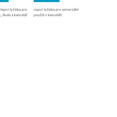
 lepicí tyčinka pro
Lepicí tyčinka pro univerzální
Lepicí tyčinka pro un
 školu a kancelář
použití v kanceláři.
použití v kanceláři. L
tyčinka - tuhé lepidlo
Neobsahuje rozpouš