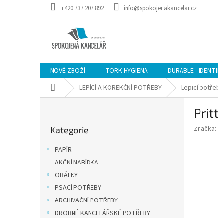
Přejít
+420 737 207 892
info@spokojenakancelar.cz
na
obsah
NOVÉ ZBOŽÍ
TORK HYGIENA
DURABLE - IDENT
Domů
LEPÍCÍ A KOREKČNÍ POTŘEBY
Lepicí potře
P
Prit
o
Přeskočit
s
Značka:
Kategorie
kategorie
t
r
PAPÍR
a
AKČNÍ NABÍDKA
n
OBÁLKY
n
í
PSACÍ POTŘEBY
p
ARCHIVAČNÍ POTŘEBY
a
DROBNÉ KANCELÁŘSKÉ POTŘEBY