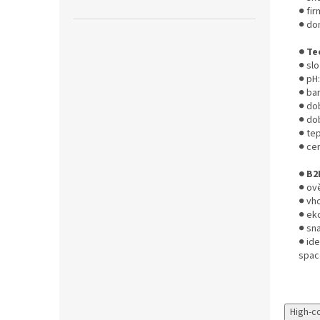
● fi
● do
● Te
● slo
● pH
● bar
● do
● do
● tep
● cer
● B2
● ov
● vh
● ek
● sna
● ide
spac
High-c