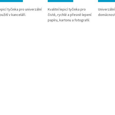
epicí tyčinka pro univerzální
Kvalitní lepicí tyčinka pro
Univerzální
oužití v kanceláři.
čisté, rychlé a přesné lepení
domácnost,
papíru, kartonu a fotografií.
Bez rozpouštědel, bezpečná
pro děti a ideální pro školu,
kancelář i každodenní
použití.