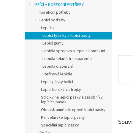
n
LEPÍCÍ A KOREKČNÍ POTŘEBY
e
Korekční potřeby
l
Lepicí potřeby
Lepidla
Lepící tyčinky a lepící pasty
Lepící gumy
Lepidla sprejová a lepidla kontaktní
Lepidla tekutá transparentní
Lepidla disperzní
Vteřinová lepidla
Lepicí pásky balící
Lepící korekční strojky
Strojky na lepící pásky a zásobníky
lepících pásek
Oboustranné a krepové lepící pásky
Kancelářské lepicí pásky
Souvi
Speciální lepící pásky