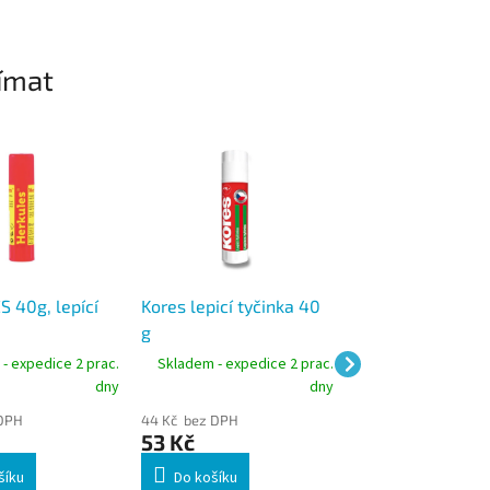
ímat
 40g, lepící
Kores lepicí tyčinka 40
Kores lepicí tyči
g
- expedice 2 prac.
Skladem - expedice 2 prac.
Skladem - expedic
dny
dny
 DPH
44 Kč bez DPH
24 Kč bez DPH
53 Kč
29 Kč
šíku
Do košíku
Do košíku