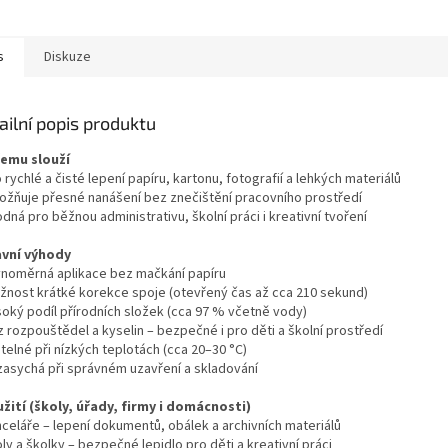
ář i každodenní použití.
na úpravu spoje. Vhodná...
s
Diskuze
ailní popis produktu
čemu slouží
 rychlé a čisté lepení papíru, kartonu, fotografií a lehkých materiálů
ožňuje přesné nanášení bez znečištění pracovního prostředí
dná pro běžnou administrativu, školní práci i kreativní tvoření
avní výhody
vnoměrná aplikace bez mačkání papíru
žnost krátké korekce spoje (otevřený čas až cca 210 sekund)
soký podíl přírodních složek (cca 97 % včetně vody)
 rozpouštědel a kyselin – bezpečné i pro děti a školní prostředí
telné při nízkých teplotách (cca 20–30 °C)
zasychá při správném uzavření a skladování
užití (školy, úřady, firmy i domácnosti)
nceláře – lepení dokumentů, obálek a archivních materiálů
ly a školky – bezpečné lepidlo pro děti a kreativní práci