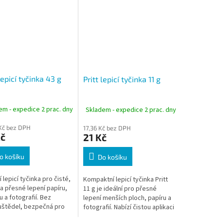
lepicí tyčinka 43 g
Pritt lepicí tyčinka 11 g
em - expedice 2 prac. dny
Skladem - expedice 2 prac. dny
Kč bez DPH
17,36 Kč bez DPH
Kč
21 Kč
o košíku
Do košíku
í lepicí tyčinka pro čisté,
Kompaktní lepicí tyčinka Pritt
 a přesné lepení papíru,
11 g je ideální pro přesné
u a fotografií. Bez
lepení menších ploch, papíru a
štědel, bezpečná pro
fotografií. Nabízí čistou aplikaci
ideální pro školu,
bez nepořádku a dostatek času