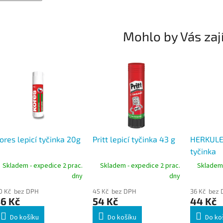
Mohlo by Vás zaj
ores lepicí tyčinka 20g
Pritt lepicí tyčinka 43 g
HERKULES
tyčinka
Skladem - expedice 2 prac.
Skladem - expedice 2 prac.
Skladem 
dny
dny
0 Kč bez DPH
45 Kč bez DPH
36 Kč bez
6 Kč
54 Kč
44 Kč
Do košíku
Do košíku
Do ko