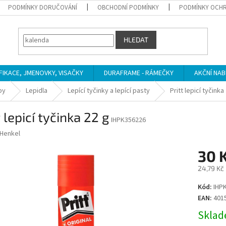
PODMÍNKY DORUČOVÁNÍ
OBCHODNÍ PODMÍNKY
PODMÍNKY OCHR
HLEDAT
IFIKACE, JMENOVKY, VISAČKY
DURAFRAME - RÁMEČKY
AKČNÍ NAB
by
Lepidla
Lepící tyčinky a lepící pasty
Pritt lepicí tyčinka
t lepicí tyčinka 22 g
IHPK356226
Henkel
30 
24,79 Kč
Měrná
Kód:
IHP
cena:
EAN:
401
Sklade