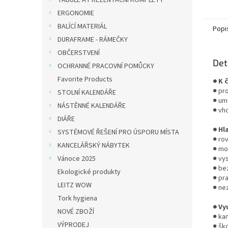
TABULE A PREZENTAČNÍ KOMPLETY
kancel
ERGONOMIE
BALÍCÍ MATERIÁL
Popi
DURAFRAME - RÁMEČKY
OBČERSTVENÍ
Det
OCHRANNÉ PRACOVNÍ POMŮCKY
Favorite Products
● K 
● pro
STOLNÍ KALENDÁŘE
● um
NÁSTĚNNÉ KALENDÁŘE
● vho
DIÁŘE
● Hl
SYSTÉMOVÉ ŘEŠENÍ PRO ÚSPORU MÍSTA
● ro
KANCELÁŘSKÝ NÁBYTEK
● mo
Vánoce 2025
● vy
● bez
Ekologické produkty
● pra
LEITZ WOW
● ne
Tork hygiena
● Vy
NOVÉ ZBOŽÍ
● ka
VÝPRODEJ
● ško