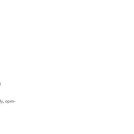
í
dy, open-