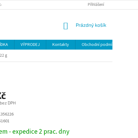
ANY OSOBNÍCH ÚDAJŮ
Přihlášení
NÁKUPNÍ
Prázdný košík
KOŠÍK
ÍDKA
VÝPRODEJ
Kontakty
Obchodní podmínky
 22 g
Kč
 bez DPH
K356226
51601
m - expedice 2 prac. dny