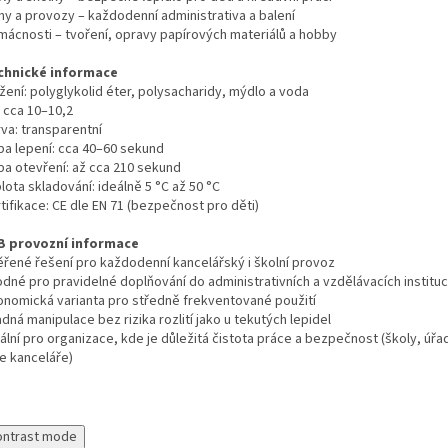
rmy a provozy – každodenní administrativa a balení
mácnosti – tvoření, opravy papírových materiálů a hobby
chnické informace
žení: polyglykolid éter, polysacharidy, mýdlo a voda
: cca 10–10,2
va: transparentní
ba lepení: cca 40–60 sekund
ba otevření: až cca 210 sekund
lota skladování: ideálně 5 °C až 50 °C
tifikace: CE dle EN 71 (bezpečnost pro děti)
B provozní informace
ěřené řešení pro každodenní kancelářský i školní provoz
odné pro pravidelné doplňování do administrativních a vzdělávacích instituc
onomická varianta pro středně frekventované použití
dná manipulace bez rizika rozlití jako u tekutých lepidel
ální pro organizace, kde je důležitá čistota práce a bezpečnost (školy, úřa
e kanceláře)
ontrast mode