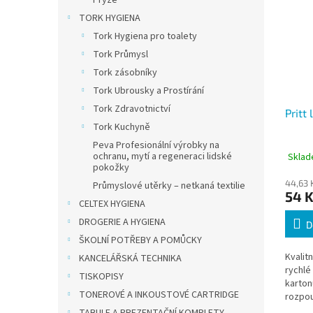
Pryže
TORK HYGIENA
Tork Hygiena pro toalety
Tork Průmysl
Tork zásobníky
Tork Ubrousky a Prostírání
Tork Zdravotnictví
Pritt 
Tork Kuchyně
Peva Profesionální výrobky na
ochranu, mytí a regeneraci lidské
Sklad
pokožky
44,63 
Průmyslové utěrky – netkaná textilie
54 
CELTEX HYGIENA
DROGERIE A HYGIENA
D
ŠKOLNÍ POTŘEBY A POMŮCKY
Kvalitn
KANCELÁŘSKÁ TECHNIKA
rychlé
TISKOPISY
karton
TONEROVÉ A INKOUSTOVÉ CARTRIDGE
rozpou
děti a 