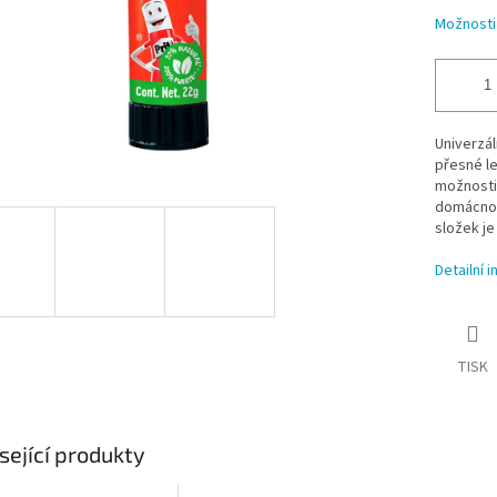
Možnosti
Univerzáln
přesné le
možnosti 
domácnos
složek je
Detailní 
TISK
sející produkty