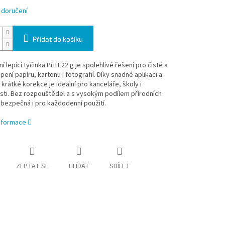
 doručení
Přidat do košíku
í lepicí tyčinka Pritt 22 g je spolehlivé řešení pro čisté a
pení papíru, kartonu i fotografií. Díky snadné aplikaci a
krátké korekce je ideální pro kanceláře, školy i
ti. Bez rozpouštědel a s vysokým podílem přírodních
 bezpečná i pro každodenní použití.
informace
ZEPTAT SE
HLÍDAT
SDÍLET