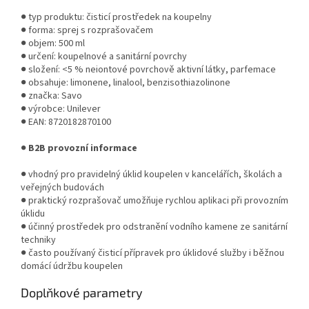
● typ produktu: čisticí prostředek na koupelny
● forma: sprej s rozprašovačem
● objem: 500 ml
● určení: koupelnové a sanitární povrchy
● složení: <5 % neiontové povrchově aktivní látky, parfemace
● obsahuje: limonene, linalool, benzisothiazolinone
● značka: Savo
● výrobce: Unilever
● EAN: 8720182870100
●
B2B provozní informace
● vhodný pro pravidelný úklid koupelen v kancelářích, školách a
veřejných budovách
● praktický rozprašovač umožňuje rychlou aplikaci při provozním
úklidu
● účinný prostředek pro odstranění vodního kamene ze sanitární
techniky
● často používaný čisticí přípravek pro úklidové služby i běžnou
domácí údržbu koupelen
Doplňkové parametry