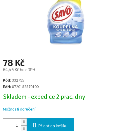
78 Kč
64,46 Kč bez DPH
Měrná
Kód:
332795
cena:
EAN:
8720182870100
Skladem - expedice 2 prac. dny
Možnosti doručení
Přidat do košíku