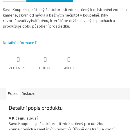
Savo Koupelna je účinný čisticí prostředek určený k odstranění vodního
kamene, skvrn od mýdla a běžných nečistot v koupelně. Díky
rozprašovači vytváří pěnu, která lépe drží na svislých plochách a
prodlužuje dobu působení prostředku.
Detailní informace
ZEPTAT SE
HLÍDAT
SDÍLET
Popis
Diskuze
Detailní popis produktu
●
K čemu slouží
Savo Koupelna je čisticí prostředek určený pro údržbu
koupelnových a sanitárních povrchů. Účinně odstraňuje vodní