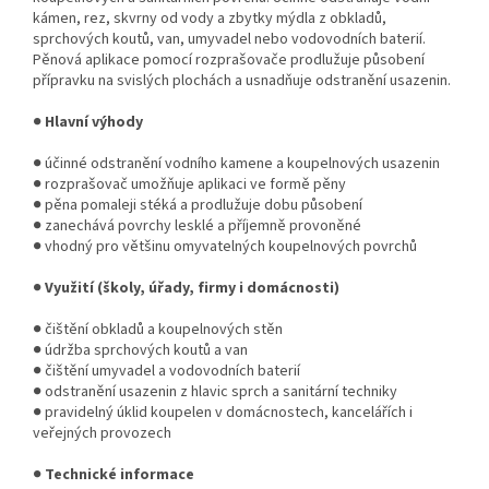
kámen, rez, skvrny od vody a zbytky mýdla z obkladů,
sprchových koutů, van, umyvadel nebo vodovodních baterií.
Pěnová aplikace pomocí rozprašovače prodlužuje působení
přípravku na svislých plochách a usnadňuje odstranění usazenin.
●
Hlavní výhody
● účinné odstranění vodního kamene a koupelnových usazenin
● rozprašovač umožňuje aplikaci ve formě pěny
● pěna pomaleji stéká a prodlužuje dobu působení
● zanechává povrchy lesklé a příjemně provoněné
● vhodný pro většinu omyvatelných koupelnových povrchů
●
Využití (školy, úřady, firmy i domácnosti)
● čištění obkladů a koupelnových stěn
● údržba sprchových koutů a van
● čištění umyvadel a vodovodních baterií
● odstranění usazenin z hlavic sprch a sanitární techniky
● pravidelný úklid koupelen v domácnostech, kancelářích i
veřejných provozech
●
Technické informace