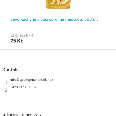
00
Savo Kuchyně čisticí sprej na mastnotu 500 ml
Sa
62 Kč bez DPH
81 
75 Kč
9
Z
á
p
a
Kontakt
t
info
@
spokojenakancelar.cz
í
+420 737 207 892
Informace pro vás