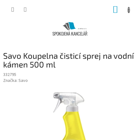
Přejít
NÁKUP
na
obsah
KOŠÍK
Savo Koupelna čisticí sprej na vodní
kámen 500 ml
332795
Značka:
Savo