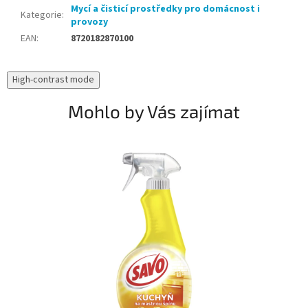
Mycí a čisticí prostředky pro domácnost i
Kategorie
:
provozy
EAN
:
8720182870100
High-contrast mode
Mohlo by Vás zajímat