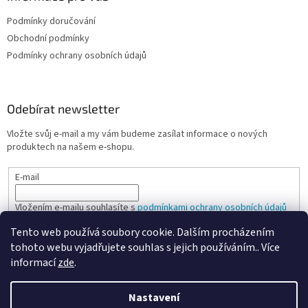
Podmínky doručování
Obchodní podmínky
Podmínky ochrany osobních údajů
Odebírat newsletter
Vložte svůj e-mail a my vám budeme zasílat informace o nových
produktech na našem e-shopu.
E-mail
Vložením e-mailu souhlasíte s
podmínkami ochrany osobních údajů
Tento web používá soubory cookie. Dalším procházením
PŘIHLÁSIT SE
tohoto webu vyjadřujete souhlas s jejich používáním.. Více
informací
zde
.
Nastavení
Vytvořil Shoptet