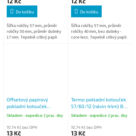
12 Kč
12 Kč
Do košíku
Do košíku
Šířka roličky 57 mm, průměr
Šířka roličky 57 mm, průměr
roličky 50 mm, průměr dutinky
roličky 40 mm, bez dutinky -
17 mm. Tepelně citlivý papír.
core less. Tepelně citlivý papír.
Offsetový papírový
Termo pokladní kotouček
pokladní kotouček
57/60/12 (návin 44m) BPA
76/70/17 (návin 38m) -
free - celý karton
Skladem - expedice 2 prac. dny
Skladem - expedice 2 prac. dny
celý karton
10,74 Kč bez DPH
10,74 Kč bez DPH
13 Kč
13 Kč