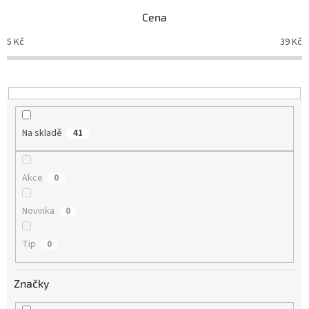
n
Cena
í
p
5
Kč
39
Kč
r
o
d
u
k
t
Na skladě
41
ů
Akce
0
Novinka
0
Tip
0
Značky