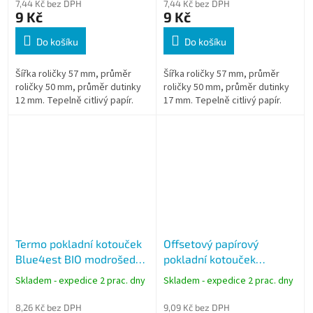
7,44 Kč bez DPH
7,44 Kč bez DPH
9 Kč
9 Kč
Do košíku
Do košíku
Šířka roličky 57 mm, průměr
Šířka roličky 57 mm, průměr
roličky 50 mm, průměr dutinky
roličky 50 mm, průměr dutinky
12 mm. Tepelně citlivý papír.
17 mm. Tepelně citlivý papír.
Termo pokladní kotouček
Offsetový papírový
Blue4est BIO modrošedý
pokladní kotouček
57/40/12 (návin 18m) -
57/60/12 (návin 27m)
Skladem - expedice 2 prac. dny
Skladem - expedice 2 prac. dny
celý karton
8,26 Kč bez DPH
9,09 Kč bez DPH