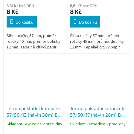
6,61 Kč bez DPH
6,61 Kč bez DPH
8 Kč
8 Kč
Do košíku
Do košíku
Šířka roličky 57 mm, průměr
Šířka roličky 57 mm, průměr
roličky 40 mm, průměr dutinky
roličky 45 mm, průměr dutinky
12 mm. Tepelně citlivý papír.
12 mm. Tepelně citlivý papír.
Termo pokladní kotouček
Termo pokladní kotouček
57/50/12 (návin 30m) BPA
57/50/17 (návin 28m) BPA
free - celý karton
free - celý karton
Skladem - expedice 2 prac. dny
Skladem - expedice 2 prac. dny