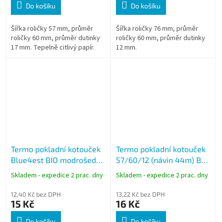
Do košíku
Do košíku
Šířka roličky 57 mm, průměr
Šířka roličky 76 mm, průměr
roličky 60 mm, průměr dutinky
roličky 60 mm, průměr dutinky
17 mm. Tepelně citlivý papír.
12 mm.
Termo pokladní kotouček
Termo pokladní kotouček
Blue4est BIO modrošedý
57/60/12 (návin 44m) BPA
57/50/12 (návin 30m)
free
Skladem - expedice 2 prac. dny
Skladem - expedice 2 prac. dny
12,40 Kč bez DPH
13,22 Kč bez DPH
15 Kč
16 Kč
Do košíku
Do košíku