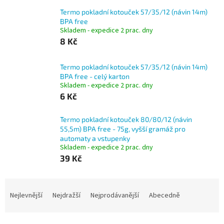
Termo pokladní kotouček 57/35/12 (návin 14m)
BPA free
Skladem - expedice 2 prac. dny
8 Kč
Termo pokladní kotouček 57/35/12 (návin 14m)
BPA free - celý karton
Skladem - expedice 2 prac. dny
6 Kč
Termo pokladní kotouček 80/80/12 (návin
55,5m) BPA free - 75g, vyšší gramáž pro
automaty a vstupenky
Skladem - expedice 2 prac. dny
39 Kč
Ř
a
Nejlevnější
Nejdražší
Nejprodávanější
Abecedně
z
e