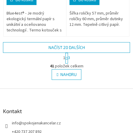
Blue4est® - Je modrý
Šířka roličky 57 mm, průměr
ekologický termální papír s
roličky 60 mm, průměr dutinky
unikátní a oceňovanou
12 mm. Tepelně citlivý papír.
technologií . Termo kotouček s
typovým označením 57/50/12
BLUE4EST má návin 30 metrů a
průměr 50 mm při 48...
NAČÍST 20 DALŠÍCH
S
1
3
t
O
r
41
položek celkem
v
á
l
NAHORU
n
á
k
d
o
v
Z
a
á
c
á
n
í
p
í
p
a
Kontakt
r
t
v
info
@
spokojenakancelar.cz
í
k
y
+420 737 207 892