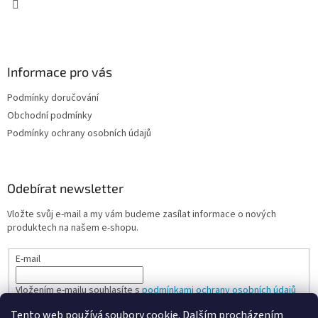
v
ý
p
i
s
Informace pro vás
u
Podmínky doručování
Obchodní podmínky
Podmínky ochrany osobních údajů
Odebírat newsletter
Vložte svůj e-mail a my vám budeme zasílat informace o nových
produktech na našem e-shopu.
E-mail
Vložením e-mailu souhlasíte s
podmínkami ochrany osobních údajů
Tento web používá soubory cookie. Dalším procházením