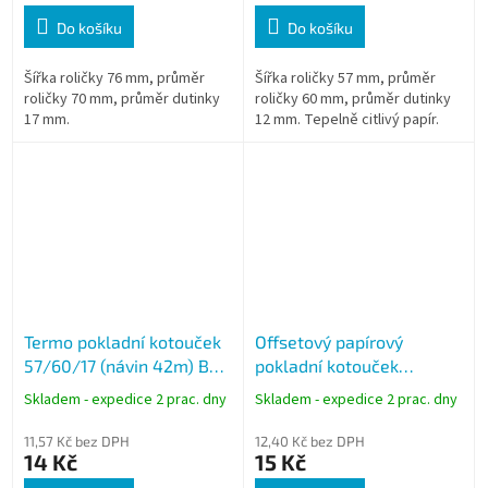
Do košíku
Do košíku
Šířka roličky 76 mm, průměr
Šířka roličky 57 mm, průměr
roličky 70 mm, průměr dutinky
roličky 60 mm, průměr dutinky
17 mm.
12 mm. Tepelně citlivý papír.
Termo pokladní kotouček
Offsetový papírový
57/60/17 (návin 42m) BPA
pokladní kotouček
free - celý karton
76/60/12 (návin 40m)
Skladem - expedice 2 prac. dny
Skladem - expedice 2 prac. dny
11,57 Kč bez DPH
12,40 Kč bez DPH
14 Kč
15 Kč