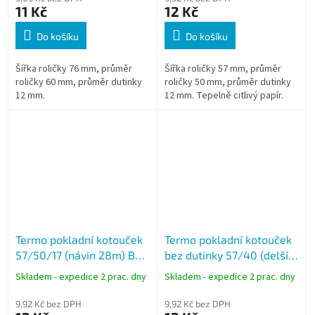
11 Kč
12 Kč
Do košíku
Do košíku
Šířka roličky 76 mm, průměr
Šířka roličky 57 mm, průměr
roličky 60 mm, průměr dutinky
roličky 50 mm, průměr dutinky
12 mm.
12 mm. Tepelně citlivý papír.
Termo pokladní kotouček
Termo pokladní kotouček
57/50/17 (návin 28m) BPA
bez dutinky 57/40 (delší
free
návin 23m) BPA free - celý
Skladem - expedice 2 prac. dny
Skladem - expedice 2 prac. dny
karton
9,92 Kč bez DPH
9,92 Kč bez DPH