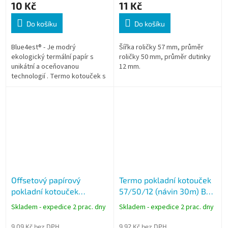
10 Kč
11 Kč
Do košíku
Do košíku
Blue4est® - Je modrý
Šířka roličky 57 mm, průměr
ekologický termální papír s
roličky 50 mm, průměr dutinky
unikátní a oceňovanou
12 mm.
technologií . Termo kotouček s
typovým označením 57/40/12
BLUE4EST má návin 18 metrů a
průměr 40 mm při 48...
Offsetový papírový
Termo pokladní kotouček
pokladní kotouček
57/50/12 (návin 30m) BPA
76/60/12 (návin 40m) -
free
Skladem - expedice 2 prac. dny
Skladem - expedice 2 prac. dny
celý karton
9,09 Kč bez DPH
9,92 Kč bez DPH