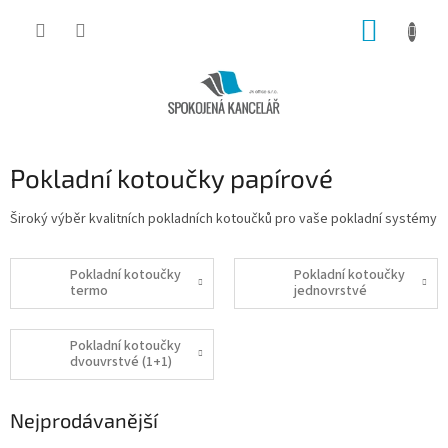
Přejít
NÁKUP
na
obsah
KOŠÍK
Pokladní kotoučky papírové
Široký výběr kvalitních pokladních kotoučků pro vaše pokladní systémy
Pokladní kotoučky
Pokladní kotoučky
termo
jednovrstvé
Pokladní kotoučky
dvouvrstvé (1+1)
Nejprodávanější