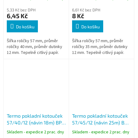
5,33 Kč bez DPH
6,61 Kč bez DPH
6,45 Kč
8 Kč
Do košíku
Do košíku
Šířka roličky 57 mm, průměr
Šířka roličky 57 mm, průměr
roličky 40 mm, průměr dutinky
roličky 35 mm, průměr dutinky
12 mm. Tepelně citlivý papír.
12 mm. Tepelně citlivý papír.
Termo pokladní kotouček
Termo pokladní kotouček
57/40/12 (návin 18m) BPA
57/45/12 (návin 25m) BPA
free
free - celý karton
Skladem - expedice 2 prac. dny
Skladem - expedice 2 prac. dny