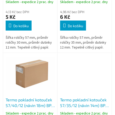
k
Skladem - expedice 2 prac. dny
Skladem - expedice 2 prac. dny
t
ů
4,13 Kč bez DPH
4,96 Kč bez DPH
5 Kč
6 Kč
Do košíku
Do košíku
Šířka roličky 57 mm, průměr
Šířka roličky 57 mm, průměr
roličky 30 mm, průměr dutinky
roličky 35 mm, průměr dutinky
12 mm. Tepelně citlivý papír.
12 mm. Tepelně citlivý papír.
Termo pokladní kotouček
Termo pokladní kotouček
57/40/12 (návin 18m) BPA
57/35/12 (návin 14m) BPA
free - celý karton
free
Skladem - expedice 2 prac. dny
Skladem - expedice 2 prac. dny