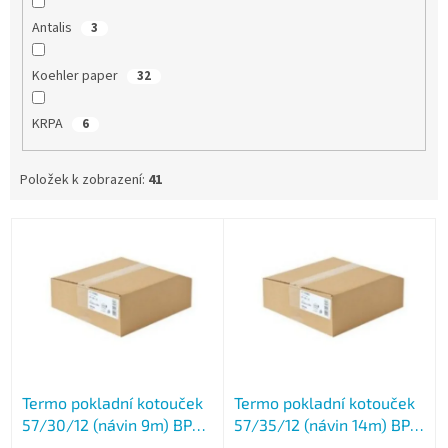
Antalis
3
Koehler paper
32
KRPA
6
Položek k zobrazení:
41
V
ý
p
i
s
p
r
o
Termo pokladní kotouček
Termo pokladní kotouček
d
57/30/12 (návin 9m) BPA
57/35/12 (návin 14m) BPA
u
free - celý karton
free - celý karton