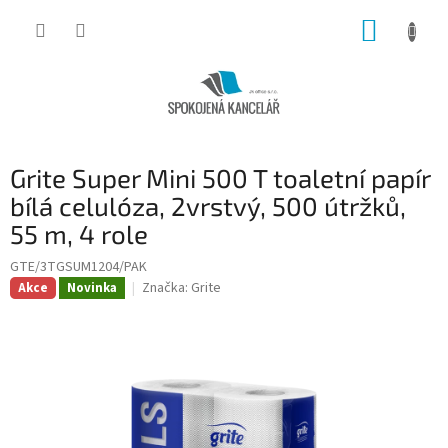
Přejít
NÁKUP
na
obsah
KOŠÍK
Grite Super Mini 500 T toaletní papír
bílá celulóza, 2vrstvý, 500 útržků,
55 m, 4 role
GTE/3TGSUM1204/PAK
Značka:
Grite
Akce
Novinka