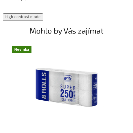
High-contrast mode
Mohlo by Vás zajímat
Novinka
N
T