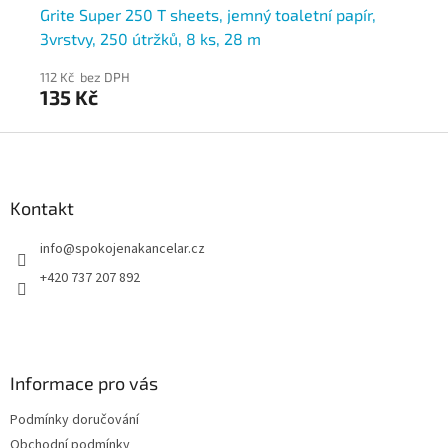
Grite Super 250 T sheets, jemný toaletní papír,
To
3vrstvy, 250 útržků, 8 ks, 28 m
4v
112 Kč bez DPH
102
135 Kč
1
Z
á
p
a
Kontakt
t
info
@
spokojenakancelar.cz
í
+420 737 207 892
Informace pro vás
Podmínky doručování
Obchodní podmínky