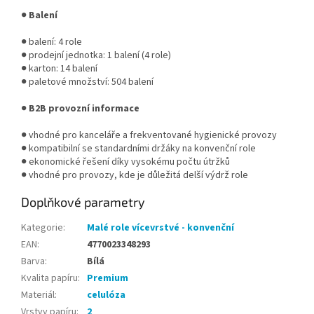
●
Balení
● balení: 4 role
● prodejní jednotka: 1 balení (4 role)
● karton: 14 balení
● paletové množství: 504 balení
●
B2B provozní informace
● vhodné pro kanceláře a frekventované hygienické provozy
● kompatibilní se standardními držáky na konvenční role
● ekonomické řešení díky vysokému počtu útržků
● vhodné pro provozy, kde je důležitá delší výdrž role
Doplňkové parametry
Kategorie
:
Malé role vícevrstvé - konvenční
EAN
:
4770023348293
Barva
:
Bílá
Kvalita papíru
:
Premium
Materiál
:
celulóza
Vrstvy papíru
:
2