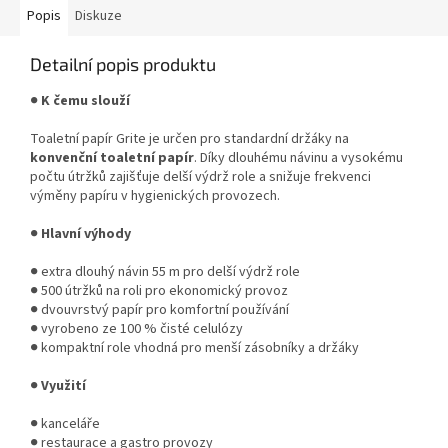
Popis
Diskuze
Detailní popis produktu
●
K čemu slouží
Toaletní papír Grite je určen pro standardní držáky na
konvenční toaletní papír
. Díky dlouhému návinu a vysokému
počtu útržků zajišťuje delší výdrž role a snižuje frekvenci
výměny papíru v hygienických provozech.
●
Hlavní výhody
● extra dlouhý návin 55 m pro delší výdrž role
● 500 útržků na roli pro ekonomický provoz
● dvouvrstvý papír pro komfortní používání
● vyrobeno ze 100 % čisté celulózy
● kompaktní role vhodná pro menší zásobníky a držáky
●
Využití
● kanceláře
● restaurace a gastro provozy