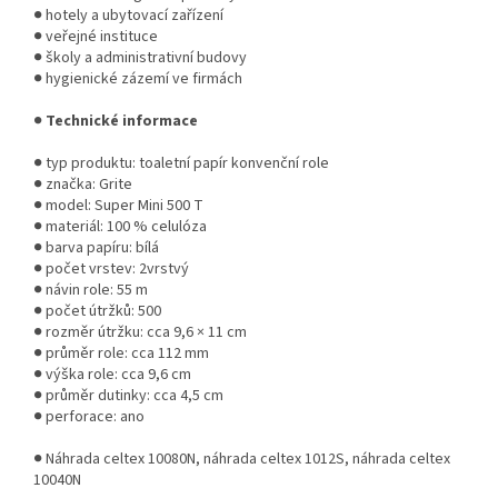
● hotely a ubytovací zařízení
● veřejné instituce
● školy a administrativní budovy
● hygienické zázemí ve firmách
●
Technické informace
● typ produktu: toaletní papír konvenční role
● značka: Grite
● model: Super Mini 500 T
● materiál: 100 % celulóza
● barva papíru: bílá
● počet vrstev: 2vrstvý
● návin role: 55 m
● počet útržků: 500
● rozměr útržku: cca 9,6 × 11 cm
● průměr role: cca 112 mm
● výška role: cca 9,6 cm
● průměr dutinky: cca 4,5 cm
● perforace: ano
● Náhrada celtex 10080N, náhrada celtex 1012S, náhrada celtex
10040N