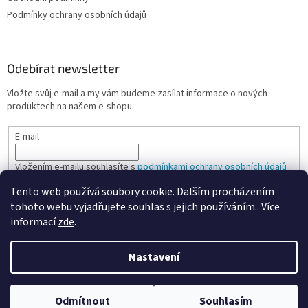
Podmínky ochrany osobních údajů
Odebírat newsletter
Vložte svůj e-mail a my vám budeme zasílat informace o nových
produktech na našem e-shopu.
E-mail
Vložením e-mailu souhlasíte s
podmínkami ochrany osobních údajů
Tento web používá soubory cookie. Dalším procházením
PŘIHLÁSIT SE
tohoto webu vyjadřujete souhlas s jejich používáním.. Více
informací
zde
.
Nastavení
Vytvořil Shoptet
Odmítnout
Souhlasím
Copyright 2026
Spokojená kancelář
. Všechna práva vyhrazena.