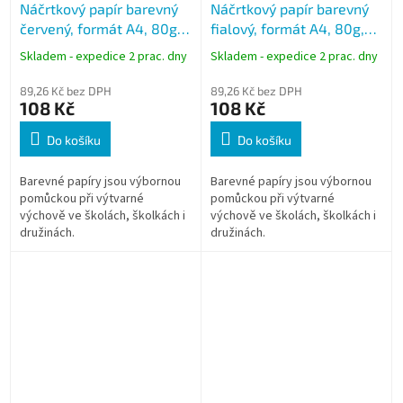
Náčrtkový papír barevný
Náčrtkový papír barevný
červený, formát A4, 80g,
fialový, formát A4, 80g,
100 listů
100 listů
Skladem - expedice 2 prac. dny
Skladem - expedice 2 prac. dny
89,26 Kč bez DPH
89,26 Kč bez DPH
108 Kč
108 Kč
Do košíku
Do košíku
Barevné papíry jsou výbornou
Barevné papíry jsou výbornou
pomůckou při výtvarné
pomůckou při výtvarné
výchově ve školách, školkách i
výchově ve školách, školkách i
družinách.
družinách.