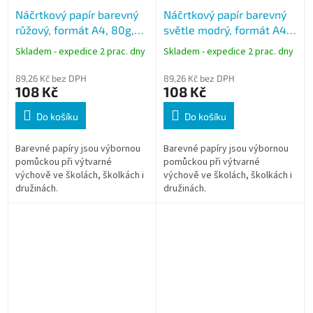
Náčrtkový papír barevný
Náčrtkový papír barevný
růžový, formát A4, 80g,
světle modrý, formát A4,
100 listů
80g, 100 listů
Skladem - expedice 2 prac. dny
Skladem - expedice 2 prac. dny
89,26 Kč bez DPH
89,26 Kč bez DPH
108 Kč
108 Kč
Do košíku
Do košíku
Barevné papíry jsou výbornou
Barevné papíry jsou výbornou
pomůckou při výtvarné
pomůckou při výtvarné
výchově ve školách, školkách i
výchově ve školách, školkách i
družinách.
družinách.