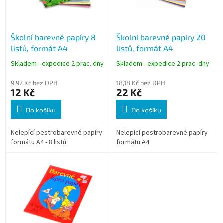
p
r
o
Školní barevné papíry 8
Školní barevné papíry 20
d
listů, formát A4
listů, formát A4
u
k
Skladem - expedice 2 prac. dny
Skladem - expedice 2 prac. dny
t
ů
9,92 Kč bez DPH
18,18 Kč bez DPH
12 Kč
22 Kč
Do košíku
Do košíku
Nelepící pestrobarevné papíry
Nelepící pestrobarevné papíry
formátu A4 - 8 listů
formátu A4