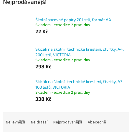
Nejprodávanější
Školní barevné papíry 20 listů, formát A4
Skladem - expedice 2 prac. dny
22 Kč
Skicák na školní i technické kreslení, čtvrtky, A4,
200 listů, VICTORIA
Skladem - expedice 2 prac. dny
298 Kč
Skicák na školní i technické kreslení, čtvrtky, A3,
100 listů, VICTORIA
Skladem - expedice 2 prac. dny
338 Kč
Ř
a
Nejlevnější
Nejdražší
Nejprodávanější
Abecedně
z