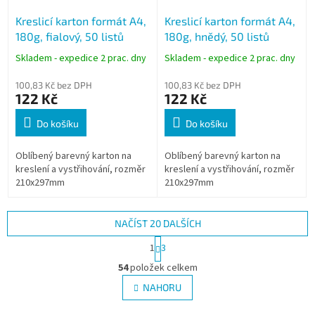
Kreslicí karton formát A4,
Kreslicí karton formát A4,
180g, fialový, 50 listů
180g, hnědý, 50 listů
Skladem - expedice 2 prac. dny
Skladem - expedice 2 prac. dny
100,83 Kč bez DPH
100,83 Kč bez DPH
122 Kč
122 Kč
Do košíku
Do košíku
Oblíbený barevný karton na
Oblíbený barevný karton na
kreslení a vystřihování, rozměr
kreslení a vystřihování, rozměr
210x297mm
210x297mm
NAČÍST 20 DALŠÍCH
S
1
3
t
O
r
54
položek celkem
v
á
l
NAHORU
n
á
k
d
o