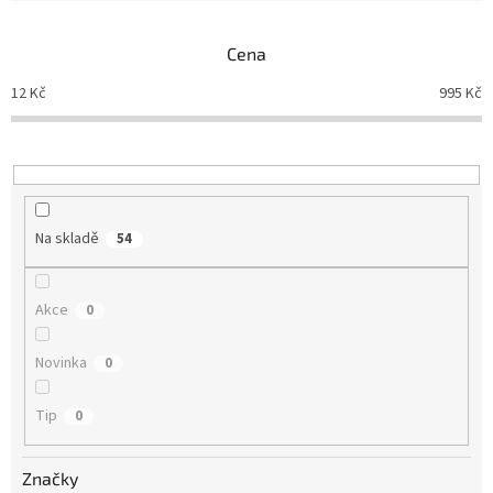
e
n
Cena
í
p
12
Kč
995
Kč
r
o
d
u
k
t
Na skladě
54
ů
Akce
0
Novinka
0
Tip
0
Značky