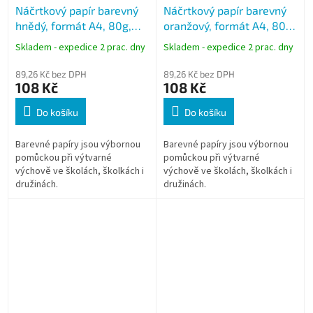
Náčrtkový papír barevný
Náčrtkový papír barevný
hnědý, formát A4, 80g,
oranžový, formát A4, 80g,
100 listů
100 listů
Skladem - expedice 2 prac. dny
Skladem - expedice 2 prac. dny
89,26 Kč bez DPH
89,26 Kč bez DPH
108 Kč
108 Kč
Do košíku
Do košíku
Barevné papíry jsou výbornou
Barevné papíry jsou výbornou
pomůckou při výtvarné
pomůckou při výtvarné
výchově ve školách, školkách i
výchově ve školách, školkách i
družinách.
družinách.