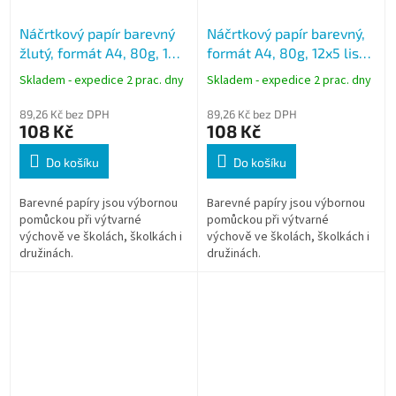
Náčrtkový papír barevný
Náčrtkový papír barevný,
žlutý, formát A4, 80g, 100
formát A4, 80g, 12x5 listů,
listů
mix barev
Skladem - expedice 2 prac. dny
Skladem - expedice 2 prac. dny
89,26 Kč bez DPH
89,26 Kč bez DPH
108 Kč
108 Kč
Do košíku
Do košíku
Barevné papíry jsou výbornou
Barevné papíry jsou výbornou
pomůckou při výtvarné
pomůckou při výtvarné
výchově ve školách, školkách i
výchově ve školách, školkách i
družinách.
družinách.