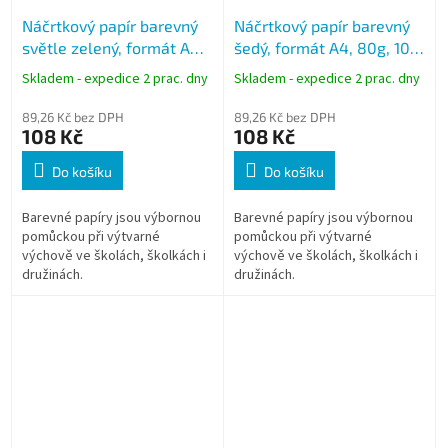
Náčrtkový papír barevný
Náčrtkový papír barevný
světle zelený, formát A4,
šedý, formát A4, 80g, 100
80g, 100 listů
listů
Skladem - expedice 2 prac. dny
Skladem - expedice 2 prac. dny
89,26 Kč bez DPH
89,26 Kč bez DPH
108 Kč
108 Kč
Do košíku
Do košíku
Barevné papíry jsou výbornou
Barevné papíry jsou výbornou
pomůckou při výtvarné
pomůckou při výtvarné
výchově ve školách, školkách i
výchově ve školách, školkách i
družinách.
družinách.