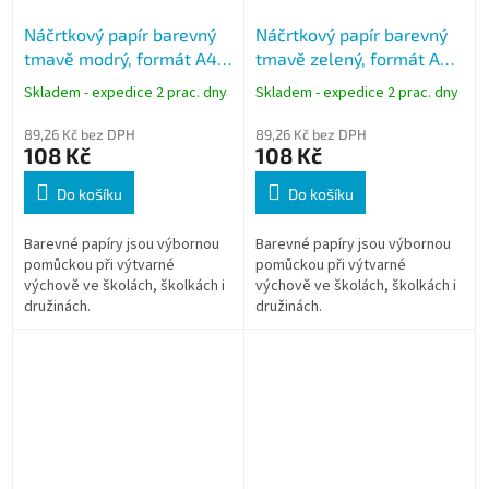
Náčrtkový papír barevný
Náčrtkový papír barevný
tmavě modrý, formát A4,
tmavě zelený, formát A4,
80g, 100 listů
80g, 100 listů
Skladem - expedice 2 prac. dny
Skladem - expedice 2 prac. dny
89,26 Kč bez DPH
89,26 Kč bez DPH
108 Kč
108 Kč
Do košíku
Do košíku
Barevné papíry jsou výbornou
Barevné papíry jsou výbornou
pomůckou při výtvarné
pomůckou při výtvarné
výchově ve školách, školkách i
výchově ve školách, školkách i
družinách.
družinách.