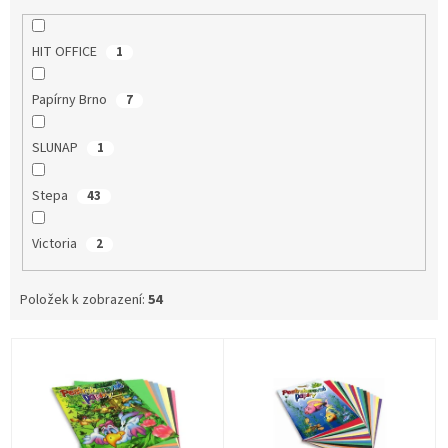
HIT OFFICE
1
Papírny Brno
7
SLUNAP
1
Stepa
43
Victoria
2
Položek k zobrazení:
54
V
ý
p
i
s