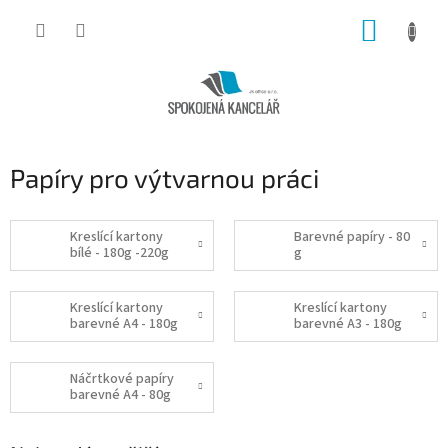
Přejít
NÁKUP
na
obsah
KOŠÍK
Papíry pro výtvarnou práci
Kreslící kartony
Barevné papíry - 80
bílé - 180g -220g
g
Kreslící kartony
Kreslící kartony
barevné A4 - 180g
barevné A3 - 180g
Náčrtkové papíry
barevné A4 - 80g