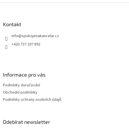
v
Z
a
á
c
á
n
í
p
í
p
a
Kontakt
r
t
v
info
@
spokojenakancelar.cz
í
k
y
+420 737 207 892
v
ý
p
i
s
Informace pro vás
u
Podmínky doručování
Obchodní podmínky
Podmínky ochrany osobních údajů
Odebírat newsletter