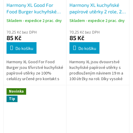
Harmony XL Good For
Harmony XL kuchyňské
Food Burger kuchyňské
papírové utěrky 2 role, 2-
utěrky 2 role, 3-vrstvé,
vrstvé, 19 m, 100 útržků
Skladem - expedice 2 prac. dny
Skladem - expedice 2 prac. dny
16,5 m
70,25 Kč bez DPH
70,25 Kč bez DPH
85 Kč
85 Kč
Do košíku
Do košíku
Harmony XL Good For Food
Harmony XL jsou dvouvrstvé
Burger jsou třívrstvé kuchyňské
kuchyňské papírové utěrky s
papírové utěrky ze 100%
prodlouženým návinem 19 m a
celulózy určené pro kontakt s
100 útržky na roli. Díky vysoké
potravinami. Díky vysoké
savosti a pevnosti jsou vhodné
pevnosti a savosti jsou ideální
pro každodenní použití v...
Novinka
pro...
Tip