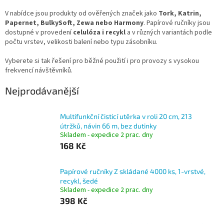
V nabídce jsou produkty od ověřených značek jako
Tork, Katrin,
Papernet, BulkySoft, Zewa nebo Harmony
. Papírové ručníky jsou
dostupné v provedení
celulóza i recykl
a v různých variantách podle
počtu vrstev, velikosti balení nebo typu zásobníku.
Vyberete si tak řešení pro běžné použití i pro provozy s vysokou
frekvencí návštěvníků.
Nejprodávanější
Multifunkční čisticí utěrka v roli 20 cm, 213
útržků, návin 66 m, bez dutinky
Skladem - expedice 2 prac. dny
168 Kč
Papírové ručníky Z skládané 4000 ks, 1-vrstvé,
recykl, šedé
Skladem - expedice 2 prac. dny
398 Kč