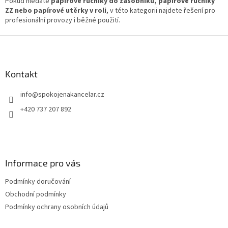
Pokud hledáte
papírové ručníky do zásobníků, papírové ručníky
ZZ nebo papírové utěrky v roli
, v této kategorii najdete řešení pro
profesionální provozy i běžné použití.
Z
á
p
a
Kontakt
t
info
@
spokojenakancelar.cz
í
+420 737 207 892
Informace pro vás
Podmínky doručování
Obchodní podmínky
Podmínky ochrany osobních údajů