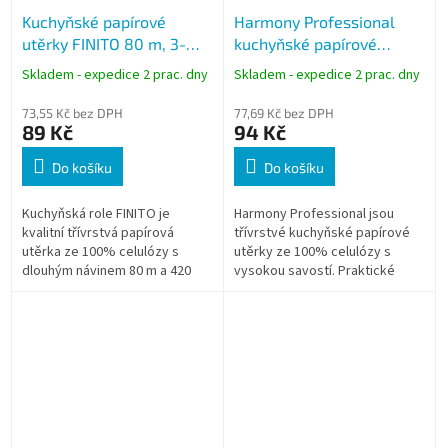
Kuchyňské papírové
Harmony Professional
utěrky FINITO 80 m, 3-
kuchyňské papírové
vrstvé, 420 útržků, 100%
utěrky 4 role, 3-vrstvé,
Skladem - expedice 2 prac. dny
Skladem - expedice 2 prac. dny
celulóza
10,5 m
73,55 Kč bez DPH
77,69 Kč bez DPH
89 Kč
94 Kč
Do košíku
Do košíku
Kuchyňská role FINITO je
Harmony Professional jsou
kvalitní třívrstvá papírová
třívrstvé kuchyňské papírové
utěrka ze 100% celulózy s
utěrky ze 100% celulózy s
dlouhým návinem 80 m a 420
vysokou savostí. Praktické
útržky. Díky vysoké pevnosti a
balení obsahuje 4 role, které
savosti je vhodná pro
jsou vhodné pro každodenní
každodenní použití...
použití v...