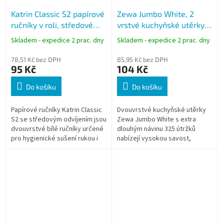
Katrin Classic S2 papírové
Zewa Jumbo White, 2
ručníky v roli, středové
vrstvé kuchyňské utěrky
odvíjení, 2-vrstvé, 60 m,
nejvyšší kvality, balení 1
Skladem - expedice 2 prac. dny
Skladem - expedice 2 prac. dny
bílé
role, 325 útržků
78,51 Kč bez DPH
85,95 Kč bez DPH
95 Kč
104 Kč
Do košíku
Do košíku
Papírové ručníky Katrin Classic
Dvouvrstvé kuchyňské utěrky
S2 se středovým odvíjením jsou
Zewa Jumbo White s extra
dvouvrstvé bílé ručníky určené
dlouhým návinu 325 útržků
pro hygienické sušení rukou i
nabízejí vysokou savost,
univerzální utírání v provozech.
pevnost a spolehlivost i za
Díky návinu 60 m a...
mokra. Ideální pro domácnosti i
provozy s...