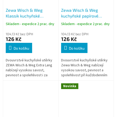
Zewa Wisch & Weg
Zewa Wisch & Weg
Klassik kuchyňské
kuchyňské papírové
papírové utěrky 10 m, 2-
utěrky 18 m, 2-vrstvé, 2
Skladem - expedice 2 prac. dny
Skladem - expedice 2 prac. dny
vrstvé, 4 role
role
104,13 Kč bez DPH
104,13 Kč bez DPH
126 Kč
126 Kč
Do košíku
Do košíku
Dvouvrstvé kuchyňské utěrky
Dvouvrstvé kuchyňské utěrky
ZEWA Wisch & Weg Extra Lang
Zewa Wisch & Weg nabízejí
nabízejí vysokou savost,
vysokou savost, pevnost a
pevnost a spolehlivost i za
spolehlivost při každodenním
mokra. Díky kvalitní celulóze,
použití v kuchyni. Díky kvalitní
dělitelným útržkům a
celulóze a odolnosti i za
Novinka
dlouhému...
mokra...