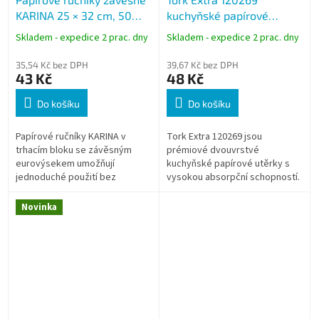
KARINA 25 × 32 cm, 50
kuchyňské papírové
listů, trhací blok, zelené
utěrky 2 role, 2-vrstvé,
Skladem - expedice 2 prac. dny
Skladem - expedice 2 prac. dny
extra savé, Premium
35,54 Kč bez DPH
39,67 Kč bez DPH
43 Kč
48 Kč
Do košíku
Do košíku
Papírové ručníky KARINA v
Tork Extra 120269 jsou
trhacím bloku se závěsným
prémiové dvouvrstvé
eurovýsekem umožňují
kuchyňské papírové utěrky s
jednoduché použití bez
vysokou absorpční schopností.
zásobníku. Praktické řešení pro
Ideální pro rychlé utírání vody,
utírání rukou i čištění
oleje i zbytků jídel v
Novinka
pracovních ploch v...
domácnostech,...