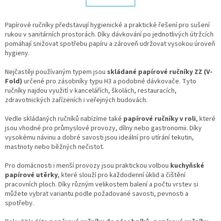
á
k
d
o
v
Papírové ručníky představují hygienické a praktické řešení pro sušení
a
á
rukou v sanitárních prostorách. Díky dávkování po jednotlivých útržcích
c
n
pomáhají snižovat spotřebu papíru a zároveň udržovat vysokou úroveň
í
í
hygieny.
p
r
Nejčastěji používaným typem jsou
skládané papírové ručníky ZZ (V-
v
Fold)
určené pro zásobníky typu H3 a podobné dávkovače. Tyto
k
ručníky najdou využití v kancelářích, školách, restauracích,
y
zdravotnických zařízeních i veřejných budovách.
v
ý
Vedle skládaných ručníků nabízíme také
p
papírové ručníky v roli
, které
jsou vhodné pro průmyslové provozy, dílny nebo gastronomii. Díky
i
vysokému návinu a dobré savosti jsou ideální pro utírání tekutin,
s
mastnoty nebo běžných nečistot.
u
Pro domácnosti i menší provozy jsou praktickou volbou
kuchyňské
papírové utěrky
, které slouží pro každodenní úklid a čištění
pracovních ploch. Díky různým velikostem balení a počtu vrstev si
můžete vybrat variantu podle požadované savosti, pevnosti a
spotřeby.