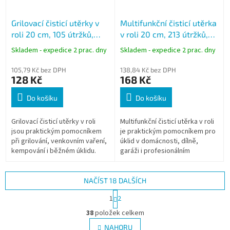
Grilovací čisticí utěrky v
Multifunkční čisticí utěrka
roli 20 cm, 105 útržků,
v roli 20 cm, 213 útržků,
návin 33 m, vnitřní
návin 66 m, bez dutinky
Skladem - expedice 2 prac. dny
Skladem - expedice 2 prac. dny
odvíjení, extra savé
105,79 Kč bez DPH
138,84 Kč bez DPH
128 Kč
168 Kč
Do košíku
Do košíku
Grilovací čisticí utěrky v roli
Multifunkční čisticí utěrka v roli
jsou praktickým pomocníkem
je praktickým pomocníkem pro
při grilování, venkovním vaření,
úklid v domácnosti, dílně,
kempování i běžném úklidu.
garáži i profesionálním
Vyznačují se vysokou savostí
provozu. Vyznačuje se vysokou
tuků, olejů a nečistot,...
savostí tekutin, olejů a...
NAČÍST 18 DALŠÍCH
S
1
2
t
O
r
38
položek celkem
v
á
l
NAHORU
n