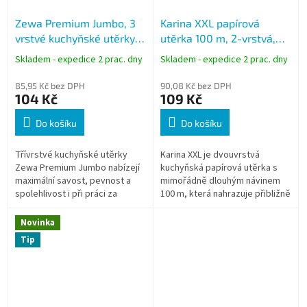
Zewa Premium Jumbo, 3
Karina XXL papírová
vrstvé kuchyňské utěrky
utěrka 100 m, 2-vrstvá,
nejvyšší kvality, balení 1
role
Skladem - expedice 2 prac. dny
Skladem - expedice 2 prac. dny
role, 230 útržků
85,95 Kč bez DPH
90,08 Kč bez DPH
104 Kč
109 Kč
Do košíku
Do košíku
Třívrstvé kuchyňské utěrky
Karina XXL je dvouvrstvá
Zewa Premium Jumbo nabízejí
kuchyňská papírová utěrka s
maximální savost, pevnost a
mimořádně dlouhým návinem
spolehlivost i při práci za
100 m, která nahrazuje přibližně
mokra. Díky kvalitní celulóze a
10 běžných rolí kuchyňských
vysokému počtu útržků v jedné
utěrek. Díky vysoké savosti,
Novinka
roli...
pevnosti...
Tip