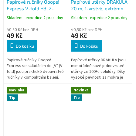
Papírové ručníky Ooops!
Papírové utěrky DRAKULA
Express V-fold H3, 2-
20 m, 1-vrstvé, extrémně
vrstvé, 150 ks, bílé
savé, 66 útržků, bez
Skladem - expedice 2 prac. dny
Skladem - expedice 2 prac. dny
dutinky
40,50 Kč bez DPH
40,50 Kč bez DPH
49 Kč
49 Kč
Do košíku
Do košíku
Papírové ručníky Ooops!
Papírové utěrky DRAKULA jsou
Express se skládáním do „V“ (V-
mimořádně savé jednovrstvé
fold) jsou praktické dvouvrstvé
utěrky ze 100% celulózy. Díky
ručníky v kompaktním balení.
vysoké pevnosti za mokra je
Díky systému postupného
lze krátkodobě opakovaně
dávkování se po vytažení
použít, což snižuje spotřebu
Novinka
Novinka
jednoho...
papíru...
Tip
Tip