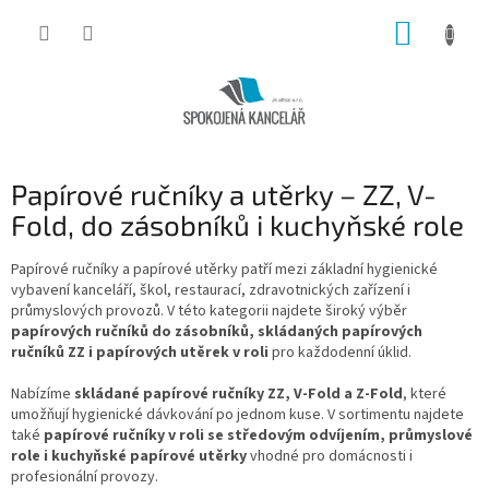
Přejít
NÁKUP
na
obsah
KOŠÍK
Papírové ručníky a utěrky – ZZ, V-
Fold, do zásobníků i kuchyňské role
Papírové ručníky a papírové utěrky patří mezi základní hygienické
vybavení kanceláří, škol, restaurací, zdravotnických zařízení i
průmyslových provozů. V této kategorii najdete široký výběr
papírových ručníků do zásobníků, skládaných papírových
ručníků ZZ i papírových utěrek v roli
pro každodenní úklid.
Nabízíme
skládané papírové ručníky ZZ, V-Fold a Z-Fold
, které
umožňují hygienické dávkování po jednom kuse. V sortimentu najdete
také
papírové ručníky v roli se středovým odvíjením, průmyslové
role i kuchyňské papírové utěrky
vhodné pro domácnosti i
profesionální provozy.