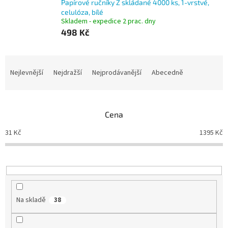
Papírové ručníky Z skládané 4000 ks, 1-vrstvé,
celulóza, bílé
Skladem - expedice 2 prac. dny
498 Kč
Ř
a
Nejlevnější
Nejdražší
Nejprodávanější
Abecedně
z
e
n
Cena
í
p
31
Kč
1395
Kč
r
o
d
u
k
t
Na skladě
38
ů