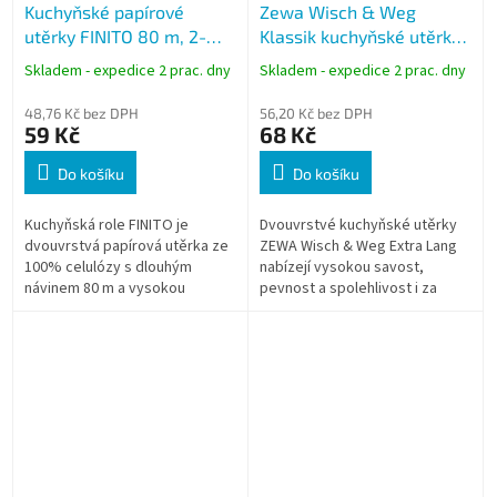
Kuchyňské papírové
Zewa Wisch & Weg
utěrky FINITO 80 m, 2-
Klassik kuchyňské utěrky
vrstvé, 420 útržků, 100%
2 role, 2-vrstvé, 45 útržků
Skladem - expedice 2 prac. dny
Skladem - expedice 2 prac. dny
celulóza
48,76 Kč bez DPH
56,20 Kč bez DPH
59 Kč
68 Kč
Do košíku
Do košíku
Kuchyňská role FINITO je
Dvouvrstvé kuchyňské utěrky
dvouvrstvá papírová utěrka ze
ZEWA Wisch & Weg Extra Lang
100% celulózy s dlouhým
nabízejí vysokou savost,
návinem 80 m a vysokou
pevnost a spolehlivost i za
savostí. Vhodná pro každodenní
mokra. Díky kvalitní celulóze,
použití v domácnosti i
dělitelným útržkům a
profesionálních...
dlouhému...