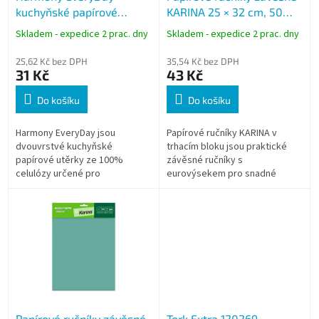
kuchyňské papírové
KARINA 25 × 32 cm, 50
u
utěrky 2 ks, 2-vrstvé, 11 m,
listů, trhací blok, bílé
k
Skladem - expedice 2 prac. dny
Skladem - expedice 2 prac. dny
100% celulóza
t
ů
25,62 Kč bez DPH
35,54 Kč bez DPH
31 Kč
43 Kč
Do košíku
Do košíku
Harmony EveryDay jsou
Papírové ručníky KARINA v
dvouvrstvé kuchyňské
trhacím bloku jsou praktické
papírové utěrky ze 100%
závěsné ručníky s
celulózy určené pro
eurovýsekem pro snadné
každodenní použití v
zavěšení bez zásobníku.
domácnosti i kanceláři.
Vhodné pro utírání rukou,
Praktické balení obsahuje 2 role
čištění skla i setření mastnoty...
po 11 m s...
Papírové ručníky závěsné
Tork Extra 120269