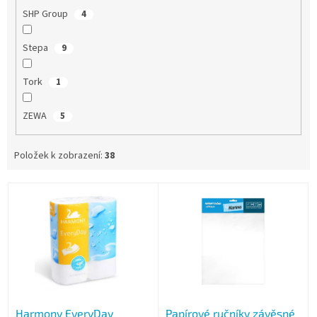
SHP Group
4
Stepa
9
Tork
1
ZEWA
5
Položek k zobrazení:
38
V
ý
p
i
s
p
r
o
Harmony EveryDay
Papírové ručníky závěsné
d