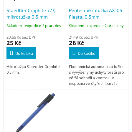
o
Staedtler Graphite 777,
Pentel mikrotužka AX105
d
mikrotužka 0,5 mm
Fiesta, 0.5mm
u
k
Skladem - expedice 2 prac. dny
Skladem - expedice 2 prac. dny
t
ů
20,66 Kč bez DPH
21,49 Kč bez DPH
25 Kč
26 Kč
Do košíku
Do košíku
Mikrotužka Staedtler Graphite
Ekonomická automatická tužka
0.5 mm.
s vyvýšenýmy úchyty prstů pro
větší pohodlí a kontrolu. K
dispozici ve čtyřech barvách.