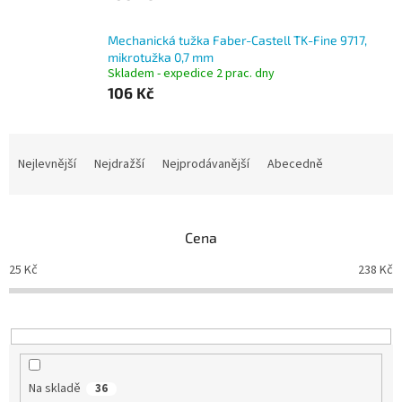
Mechanická tužka Faber-Castell TK-Fine 9717,
mikrotužka 0,7 mm
Skladem - expedice 2 prac. dny
106 Kč
Ř
a
Nejlevnější
Nejdražší
Nejprodávanější
Abecedně
z
e
n
Cena
í
p
25
Kč
238
Kč
r
o
d
u
k
t
Na skladě
36
ů