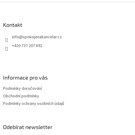
v
Z
a
á
c
á
n
í
p
í
p
a
Kontakt
r
t
v
info
@
spokojenakancelar.cz
í
k
y
+420 737 207 892
v
ý
p
i
s
Informace pro vás
u
Podmínky doručování
Obchodní podmínky
Podmínky ochrany osobních údajů
Odebírat newsletter