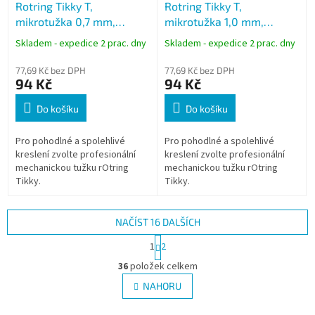
Rotring Tikky T,
Rotring Tikky T,
mikrotužka 0,7 mm,
mikrotužka 1,0 mm,
kovový hrot, černá
kovový hrot, černá
Skladem - expedice 2 prac. dny
Skladem - expedice 2 prac. dny
77,69 Kč bez DPH
77,69 Kč bez DPH
94 Kč
94 Kč
Do košíku
Do košíku
Pro pohodlné a spolehlivé
Pro pohodlné a spolehlivé
kreslení zvolte profesionální
kreslení zvolte profesionální
mechanickou tužku rOtring
mechanickou tužku rOtring
Tikky.
Tikky.
NAČÍST 16 DALŠÍCH
S
1
2
t
O
r
36
položek celkem
v
á
l
NAHORU
n
á
k
d
o