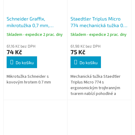
Schneider Graffix,
Staedtler Triplus Micro
mikrotužka 0,7 mm,
774 mechanická tužka 0,5
modré tělo
mm, šedá
Skladem - expedice 2 prac. dny
Skladem - expedice 2 prac. dny
61,16 Kč bez DPH
61,98 Kč bez DPH
74 Kč
75 Kč
Do košíku
Do košíku
Mikrotužka Schneider s
Mechanická tužka Staedtler
kovovým hrotem 0.7 mm
Triplus Micro 774 s
ergonomickým trojhranným
tvarem nabízí pohodlné a
přesné psaní při každodenní
práci i studiu. Zasunovatelný
kovový hrot chrání...