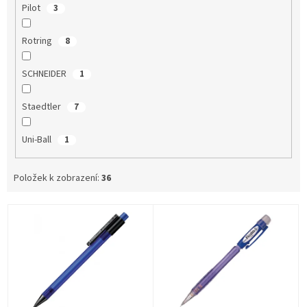
Pilot
3
Rotring
8
SCHNEIDER
1
Staedtler
7
Uni-Ball
1
Položek k zobrazení:
36
V
ý
p
i
s
p
r