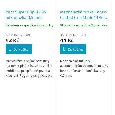
Pilot Super Grip H-185
Mechanická tužka Faber-
mikrotužka 0,5 mm
Castell Grip Matic 137599,
mikrotužka 0,5 mm černá
Skladem - expedice 2 prac. dny
Skladem - expedice 2 prac. dny
34,71 Kč bez DPH
36,36 Kč bez DPH
42 Kč
44 Kč
Do košíku
Do košíku
Mikrotužka s průměrem tuhy
Mechanická tužka s
0,5 mm a plně zásuvnou vodicí
automatickým vysouváním tuhy
trubičkou pro přesné psaní a
bez stlačování. Tloušťka tuhy
kreslení. Pogumovaný úchop a
0,5 mm.
kovový mechanismus zajišťují
stabilní a spolehlivé používání....