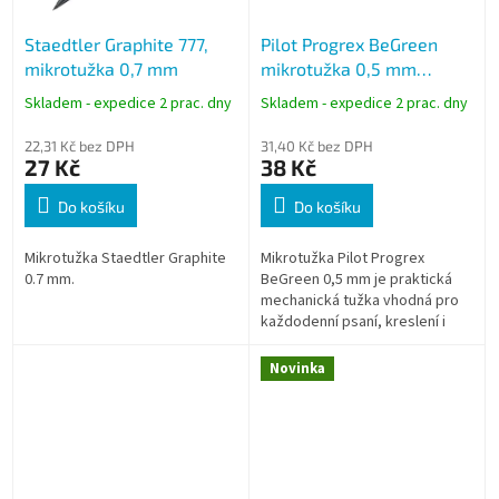
Staedtler Graphite 777,
Pilot Progrex BeGreen
mikrotužka 0,7 mm
mikrotužka 0,5 mm
modrá, HB, z
Skladem - expedice 2 prac. dny
Skladem - expedice 2 prac. dny
recyklovaného plastu
22,31 Kč bez DPH
31,40 Kč bez DPH
27 Kč
38 Kč
Do košíku
Do košíku
Mikrotužka Staedtler Graphite
Mikrotužka Pilot Progrex
0.7 mm.
BeGreen 0,5 mm je praktická
mechanická tužka vhodná pro
každodenní psaní, kreslení i
technické poznámky.
Ergonomická gumová rukojeť
Novinka
zajišťuje pohodlné...