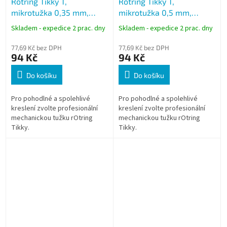
Rotring Tikky T,
Rotring Tikky T,
mikrotužka 0,35 mm,
mikrotužka 0,5 mm,
kovový hrot, černá
kovový hrot, černá
Skladem - expedice 2 prac. dny
Skladem - expedice 2 prac. dny
77,69 Kč bez DPH
77,69 Kč bez DPH
94 Kč
94 Kč
Do košíku
Do košíku
Pro pohodlné a spolehlivé
Pro pohodlné a spolehlivé
kreslení zvolte profesionální
kreslení zvolte profesionální
mechanickou tužku rOtring
mechanickou tužku rOtring
Tikky.
Tikky.