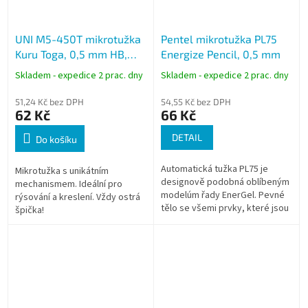
UNI M5-450T mikrotužka
Pentel mikrotužka PL75
Kuru Toga, 0,5 mm HB,
Energize Pencil, 0,5 mm
unikátní kovový hrot
Skladem - expedice 2 prac. dny
Skladem - expedice 2 prac. dny
51,24 Kč bez DPH
54,55 Kč bez DPH
62 Kč
66 Kč
DETAIL
Do košíku
Automatická tužka PL75 je
Mikrotužka s unikátním
designově podobná oblíbeným
mechanismem. Ideální pro
modelúm řady EnerGel. Pevné
rýsování a kreslení. Vždy ostrá
tělo se všemi prvky, které jsou
špička!
charakteristické pro gelové
pero zapouzdřuje tento
model...