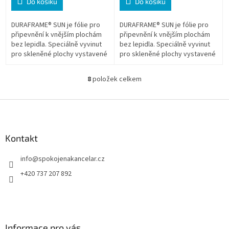
Do košíku
Do košíku
DURAFRAME® SUN je fólie pro
DURAFRAME® SUN je fólie pro
připevnění k vnějším plochám
připevnění k vnějším plochám
bez lepidla. Speciálně vyvinut
bez lepidla. Speciálně vyvinut
pro skleněné plochy vystavené
pro skleněné plochy vystavené
přímému slunečnímu záření
přímému slunečnímu záření
(výlohy, vitrýny atp.) * Zboží...
(výlohy, vitrýny atp.) * Zboží...
8
položek celkem
O
v
l
Z
á
á
d
p
a
a
Kontakt
c
t
í
info
@
spokojenakancelar.cz
í
p
r
+420 737 207 892
v
k
y
v
ý
Informace pro vás