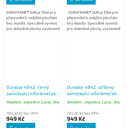
DURAFRAME® SUN je fólie pro
DURAFRAME® SUN je fólie pro
připevnění k vnějším plochám
připevnění k vnějším plochám
bez lepidla. Speciálně vyvinut
bez lepidla. Speciálně vyvinut
pro skleněné plochy vystavené
pro skleněné plochy vystavené
přímému slunečnímu záření
přímému slunečnímu záření
(výlohy, vitrýny atp.) * Zboží...
(výlohy, vitrýny atp.) * Zboží...
Durable 4842, černý
Durable 4842, stříbrný
samolepící inforámeček
samolepící inforámeček
DURAFRAME SUN A3,
DURAFRAME SUN A3,
Skladem - expedice 2 prac. dny
Skladem - expedice 2 prac. dny
balení 2 ks
balení 2 ks
784,30 Kč bez DPH
784,30 Kč bez DPH
949 Kč
949 Kč