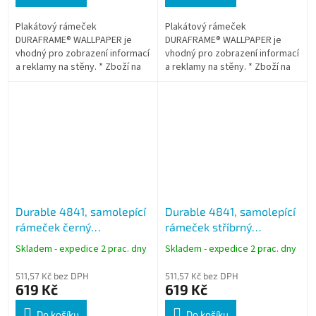
Plakátový rámeček
Plakátový rámeček
DURAFRAME® WALLPAPER je
DURAFRAME® WALLPAPER je
vhodný pro zobrazení informací
vhodný pro zobrazení informací
a reklamy na stěny. * Zboží na
a reklamy na stěny. * Zboží na
objednávku z Německa doba
objednávku z Německa doba
dodání může být 5-7 pracovních
dodání může být 5-7 pracovních
dní
dní
Durable 4841, samolepící
Durable 4841, samolepící
rámeček černý
rámeček stříbrný
DURAFRAME SUN formát
DURAFRAME SUN formát
Skladem - expedice 2 prac. dny
Skladem - expedice 2 prac. dny
A4, balení 2 ks
A4, balení 2 ks
511,57 Kč bez DPH
511,57 Kč bez DPH
619 Kč
619 Kč
Do košíku
Do košíku