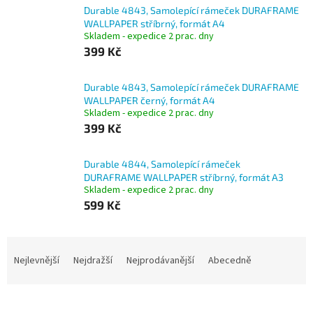
Durable 4843, Samolepící rámeček DURAFRAME
WALLPAPER stříbrný, formát A4
Skladem - expedice 2 prac. dny
399 Kč
Durable 4843, Samolepící rámeček DURAFRAME
WALLPAPER černý, formát A4
Skladem - expedice 2 prac. dny
399 Kč
Durable 4844, Samolepící rámeček
DURAFRAME WALLPAPER stříbrný, formát A3
Skladem - expedice 2 prac. dny
599 Kč
Ř
a
Nejlevnější
Nejdražší
Nejprodávanější
Abecedně
z
e
n