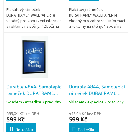
Plakátový rámeček
Plakátový rámeček
DURAFRAME® WALLPAPER je
DURAFRAME® WALLPAPER je
vhodný pro zobrazení informací
vhodný pro zobrazení informací
a reklamy na stěny. * Zboží na
a reklamy na stěny. * Zboží na
objednávku z Německa doba
objednávku z Německa doba
dodání může být 5-7 pracovních
dodání může být 5-7 pracovních
dní
dní
Durable 4844, Samolepící
Durable 4844, Samolepící
rámeček DURAFRAME
rámeček DURAFRAME
WALLPAPER černý, formát
WALLPAPER stříbrný,
Skladem - expedice 2 prac. dny
Skladem - expedice 2 prac. dny
A3
formát A3
495,04 Kč bez DPH
495,04 Kč bez DPH
599 Kč
599 Kč
Do košíku
Do košíku