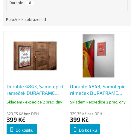
Durable
8
Položek k zobrazení:
8
V
ý
p
i
s
p
r
o
Durable 4843, Samolepící
Durable 4843, Samolepící
d
rámeček DURAFRAME
rámeček DURAFRAME
u
WALLPAPER černý, formát
WALLPAPER stříbrný,
k
Skladem - expedice 2 prac. dny
Skladem - expedice 2 prac. dny
A4
formát A4
t
ů
329,75 Kč bez DPH
329,75 Kč bez DPH
399 Kč
399 Kč
Do košíku
Do košíku