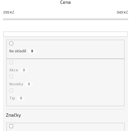
Cena
í
p
399
Kč
949
Kč
r
o
d
u
k
t
Na skladě
8
ů
Akce
0
Novinka
0
Tip
0
Značky