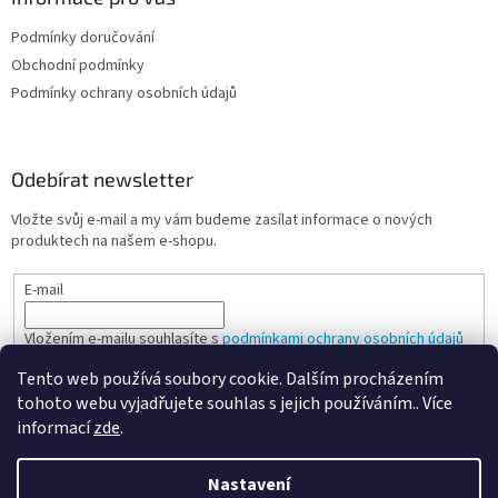
p
i
Podmínky doručování
s
u
Obchodní podmínky
Podmínky ochrany osobních údajů
Odebírat newsletter
Vložte svůj e-mail a my vám budeme zasílat informace o nových
produktech na našem e-shopu.
E-mail
Vložením e-mailu souhlasíte s
podmínkami ochrany osobních údajů
Tento web používá soubory cookie. Dalším procházením
PŘIHLÁSIT SE
tohoto webu vyjadřujete souhlas s jejich používáním.. Více
informací
zde
.
Nastavení
Vytvořil Shoptet