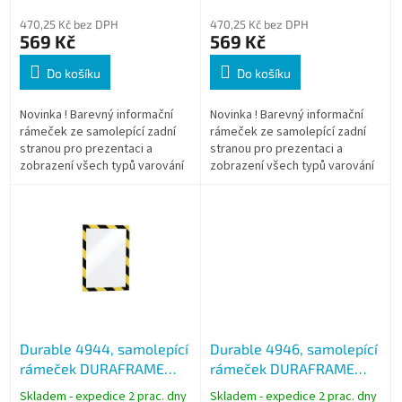
balení 2 ks
balení 2 ks
t
ů
470,25 Kč bez DPH
470,25 Kč bez DPH
569 Kč
569 Kč
Do košíku
Do košíku
Novinka ! Barevný informační
Novinka ! Barevný informační
rámeček ze samolepící zadní
rámeček ze samolepící zadní
stranou pro prezentaci a
stranou pro prezentaci a
zobrazení všech typů varování
zobrazení všech typů varování
a výstrahy ve formátu A4. *
a výstrahy ve formátu A4. *
Zboží na objednávku z
Zboží na objednávku z
Německa...
Německa...
Durable 4944, samolepící
Durable 4946, samolepící
rámeček DURAFRAME
rámeček DURAFRAME
SECURITY žluto černý,
SECURITY červeno bílý,
Skladem - expedice 2 prac. dny
Skladem - expedice 2 prac. dny