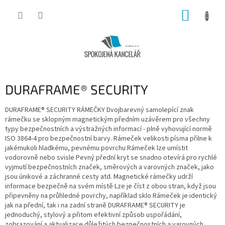
Přejít
NÁKUP
na
obsah
KOŠÍK
DURAFRAME® SECURITY
DURAFRAME® SECURITY RÁMEČKY Dvojbarevný samolepící znak
rámečku se sklopným magnetickým předním uzávěrem pro všechny
typy bezpečnostních a výstražných informací - plně vyhovující normě
ISO 3864-4 pro bezpečnostní barvy. Rámeček velikosti písma přilne k
jakémukoli hladkému, pevnému povrchu Rámeček lze umístit
vodorovně nebo svisle Pevný přední kryt se snadno otevírá pro rychlé
vyjmutí bezpečnostních značek, směrových a varovných značek, jako
jsou únikové a záchranné cesty atd. Magnetické rámečky udrží
informace bezpečně na svém místě Lze je číst z obou stran, když jsou
připevněny na průhledné povrchy, například sklo Rámeček je identický
jak na přední, tak i na zadní straně DURAFRAME® SECURITY je
jednoduchý, stylový a přitom efektivní způsob uspořádání,
zobrazování a aktualizace důležitých bezpečnostních a varovných