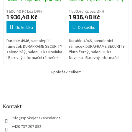
balení 10ks
balení 10 ks
1 600,40 Kč bez DPH
1 600,40 Kč bez DPH
1 936,48 Kč
1 936,48 Kč
Do košíku
Do košíku
Durable 4946, samolepící
Durable 4946, samolepící
rámeček DURAFRAME SECURITY
rámeček DURAFRAME SECURITY
zeleno bílý, balení 10ks Novinka
žluto černý, balení 10 ks
! Barevný informační rámeček
Novinka ! Barevný informační
ze samolepící zadní stranou pro
rámeček ze samolepící zadní
prezentaci a zobrazení všech...
stranou pro prezentaci a
6
položek celkem
O
zobrazení všech...
v
l
Z
á
á
d
p
a
a
Kontakt
c
t
í
info
@
spokojenakancelar.cz
í
p
r
+420 737 207 892
v