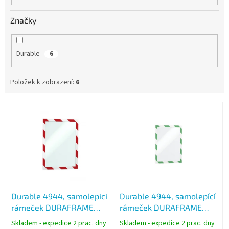
Značky
Durable
6
Položek k zobrazení:
6
V
ý
p
i
s
p
r
o
Durable 4944, samolepící
Durable 4944, samolepící
d
rámeček DURAFRAME
rámeček DURAFRAME
u
SECURITY červeno bílý,
SECURITY zeleno bílý,
k
Skladem - expedice 2 prac. dny
Skladem - expedice 2 prac. dny