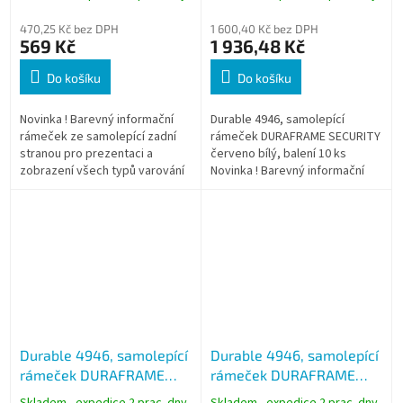
balení 2 ks
balení 10 ks
470,25 Kč bez DPH
1 600,40 Kč bez DPH
569 Kč
1 936,48 Kč
Do košíku
Do košíku
Novinka ! Barevný informační
Durable 4946, samolepící
rámeček ze samolepící zadní
rámeček DURAFRAME SECURITY
stranou pro prezentaci a
červeno bílý, balení 10 ks
zobrazení všech typů varování
Novinka ! Barevný informační
a výstrahy ve formátu A4. *
rámeček ze samolepící zadní
Zboží na objednávku z
stranou pro prezentaci a
Německa...
zobrazení všech...
Durable 4946, samolepící
Durable 4946, samolepící
rámeček DURAFRAME
rámeček DURAFRAME
SECURITY zeleno bílý,
SECURITY žluto černý,
Skladem - expedice 2 prac. dny
Skladem - expedice 2 prac. dny