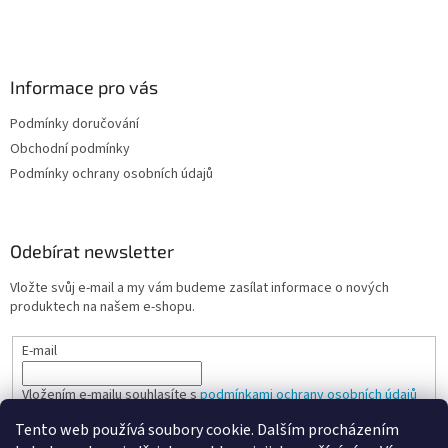
k
y
v
ý
Informace pro vás
p
i
Podmínky doručování
s
u
Obchodní podmínky
Podmínky ochrany osobních údajů
Odebírat newsletter
Vložte svůj e-mail a my vám budeme zasílat informace o nových
produktech na našem e-shopu.
E-mail
Vložením e-mailu souhlasíte s
podmínkami ochrany osobních údajů
Tento web používá soubory cookie. Dalším procházením
PŘIHLÁSIT SE