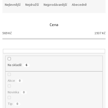
a
Nejlevnější
Nejdražší
Nejprodávanější
Abecedně
z
e
n
Cena
í
p
569
Kč
1937
Kč
r
o
d
u
k
t
Na skladě
6
ů
Akce
0
Novinka
0
Tip
0