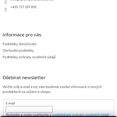
í
+420 737 207 892
Informace pro vás
Podmínky doručování
Obchodní podmínky
Podmínky ochrany osobních údajů
Odebírat newsletter
Vložte svůj e-mail a my vám budeme zasílat informace o nových
produktech na našem e-shopu.
E-mail
Vložením e-mailu souhlasíte s
podmínkami ochrany osobních údajů