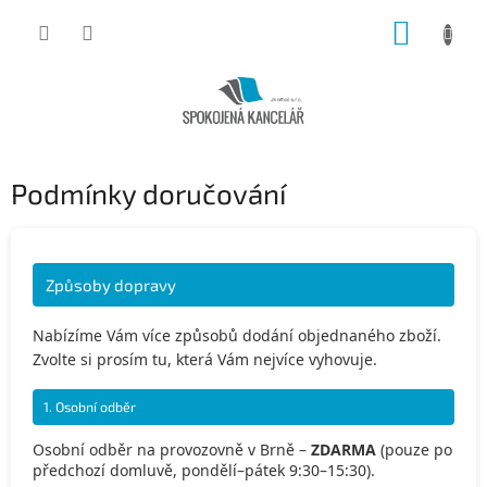
Přejít
NÁKUP
na
obsah
KOŠÍK
Podmínky doručování
Způsoby dopravy
Nabízíme Vám více způsobů dodání objednaného zboží.
Zvolte si prosím tu, která Vám nejvíce vyhovuje.
1. Osobní odběr
Osobní odběr na provozovně v Brně –
ZDARMA
(pouze po
předchozí domluvě, pondělí–pátek 9:30–15:30).