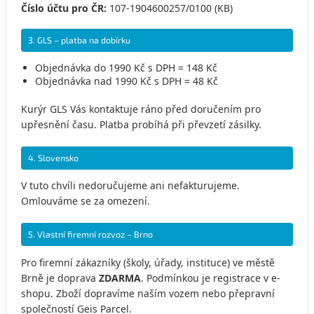
Číslo účtu pro ČR:
107-1904600257/0100 (KB)
3. GLS – platba na dobírku
Objednávka do 1990 Kč s DPH = 148 Kč
Objednávka nad 1990 Kč s DPH = 48 Kč
Kurýr GLS Vás kontaktuje ráno před doručením pro
upřesnění času. Platba probíhá při převzetí zásilky.
4. Slovensko
V tuto chvíli nedoručujeme ani nefakturujeme.
Omlouváme se za omezení.
5. Vlastní firemní rozvoz – Brno
Pro firemní zákazníky (školy, úřady, instituce) ve městě
Brně je doprava
ZDARMA
. Podmínkou je registrace v e-
shopu. Zboží dopravíme naším vozem nebo přepravní
společností Geis Parcel.