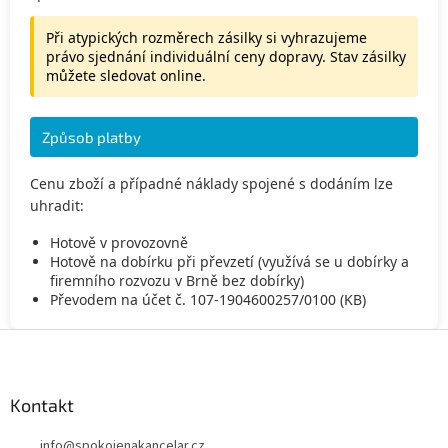
Při atypických rozměrech zásilky si vyhrazujeme
právo sjednání individuální ceny dopravy. Stav zásilky
můžete sledovat online.
Způsob platby
Cenu zboží a případné náklady spojené s dodáním lze
uhradit:
Hotově v provozovně
Hotově na dobírku při převzetí (využívá se u dobírky a
firemního rozvozu v Brně bez dobírky)
Převodem na účet č. 107-1904600257/0100 (KB)
Z
á
p
a
Kontakt
t
info
@
spokojenakancelar.cz