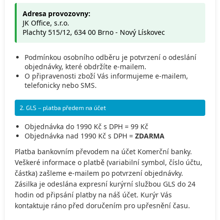
Adresa provozovny:
JK Office, s.r.o.
Plachty 515/12, 634 00 Brno - Nový Lískovec
Podmínkou osobního odběru je potvrzení o odeslání
objednávky, které obdržíte e-mailem.
O připravenosti zboží Vás informujeme e-mailem,
telefonicky nebo SMS.
2. GLS – platba předem na účet
Objednávka do 1990 Kč s DPH = 99 Kč
Objednávka nad 1990 Kč s DPH =
ZDARMA
Platba bankovním převodem na účet Komerční banky.
Veškeré informace o platbě (variabilní symbol, číslo účtu,
částka) zašleme e-mailem po potvrzení objednávky.
Zásilka je odeslána expresní kurýrní službou GLS do 24
hodin od připsání platby na náš účet. Kurýr Vás
kontaktuje ráno před doručením pro upřesnění času.