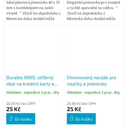
Silná plastová jmenovka 40 x 75
Elegantní jmenovka pro snadné
mm s kombiklipem na zadní
a rychlé upevnění na oděvu *
straně. * Zboží na objednávku z
Zboží na objednávku z
Německa doba dodání může
Německa doba dodání může
být 3-5 pracovních dní
být 3-5 pracovních dní
Durable 8900, stříbrný
Chromovaný naviják pro
obal na kreditní karty a
visačky a jmenovky
doklady, ochrana RFID
Skladem - expedice 2 prac. dny
Skladem - expedice 2 prac. dny
SECURE
20,66 Kč bez DPH
20,66 Kč bez DPH
25 Kč
25 Kč
Do košíku
Do košíku