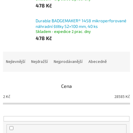
478 Kč
Durable BADGEMAKER® 1458 mikroperforované
náhradní štítky 52×100 mm, 40 ks
Skladem - expedice 2 prac. dny
478 Kč
Ř
a
Nejlevnější
Nejdražší
Nejprodávanější
Abecedně
z
e
n
Cena
í
p
2
Kč
28585
Kč
r
o
d
u
k