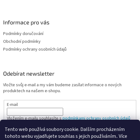
ý
p
i
s
Informace pro vás
u
Podmínky doručování
Obchodní podmínky
Podmínky ochrany osobních údajů
Odebírat newsletter
Vložte svůj e-mail a my vám budeme zasílat informace o nových
produktech na našem e-shopu.
E-mail
Vložením e-mailu souhlasíte s
podmínkami ochrany osobních údajů
Tento web používá soubory cookie. Dalším procházením
PŘIHLÁSIT SE
tohoto webu vyjadřujete souhlas s jejich používáním.. Více