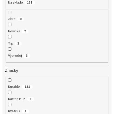
t
Na skladě
151
ů
Akce
0
Novinka
2
Tip
2
Výprodej
3
Značky
Durable
131
Karton P+P
3
KW-triO
1