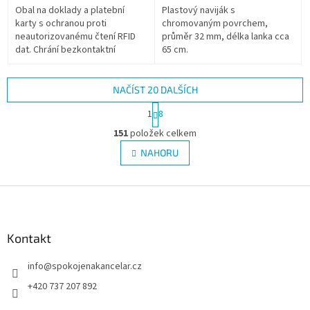
Obal na doklady a platební
Plastový naviják s
karty s ochranou proti
chromovaným povrchem,
neautorizovanému čtení RFID
průměr 32 mm, délka lanka cca
dat. Chrání bezkontaktní
65 cm.
platební karty a doklady před
krádeží osobních údajů a jejich
zneužití....
NAČÍST 20 DALŠÍCH
S
1
8
t
O
r
151
položek celkem
v
á
l
NAHORU
n
á
k
d
o
v
Z
a
á
c
á
n
í
p
í
p
a
Kontakt
r
t
v
info
@
spokojenakancelar.cz
í
k
y
+420 737 207 892
v