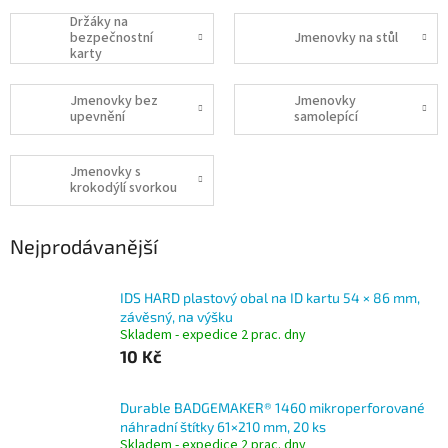
Držáky na
bezpečnostní
Jmenovky na stůl
karty
Jmenovky bez
Jmenovky
upevnění
samolepící
Jmenovky s
krokodýlí svorkou
Nejprodávanější
IDS HARD plastový obal na ID kartu 54 × 86 mm,
závěsný, na výšku
Skladem - expedice 2 prac. dny
10 Kč
Durable BADGEMAKER® 1460 mikroperforované
náhradní štítky 61×210 mm, 20 ks
Skladem - expedice 2 prac. dny