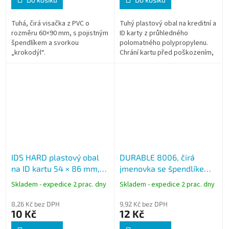
Tuhá, čirá visačka z PVC o
Tuhý plastový obal na kreditní a
rozměru 60×90 mm, s pojistným
ID karty z průhledného
špendlíkem a svorkou
polomatného polypropylenu.
„krokodýl“.
Chrání kartu před poškozením,
UV zářením i statickou
elektřinou. Vhodný k zavěšení
na klip...
IDS HARD plastový obal
DURABLE 8006, čirá
na ID kartu 54 × 86 mm,
jmenovka se špendlíkem
závěsný, na výšku
30x60 mm
Skladem - expedice 2 prac. dny
Skladem - expedice 2 prac. dny
8,26 Kč bez DPH
9,92 Kč bez DPH
10 Kč
12 Kč