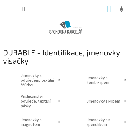
Přejít
NÁKUP
na
obsah
KOŠÍK
DURABLE - Identifikace, jmenovky,
visačky
Jmenovky s
Jmenovky s
odvíječem, textilní
kombiklipem
šňůrkou
Příslušenství -
odvíječe, textilní
Jmenovky s klipem
pásky
Jmenovky s
Jmenovky se
magnetem
špendlíkem