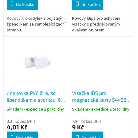
Do košíku
Do košíku
Kovový krokodýlek s pojistným
Kovový klips pro uchycení
špendlíkem se samolepící zadní
visačky s předděrovaným
stranou.
oválným otvorem.
Jmenovka PVC čirá, se
Visačka IDS pro
špendlíkem a svorkou, 60
magnetické karty 54×86
x 90 mm
mm
Skladem - expedice 2 prac. dny
Skladem - expedice 2 prac. dny
3,31 Kč bez DPH
7,44 Kč bez DPH
4,01 Kč
9 Kč
Do košíku
Do košíku