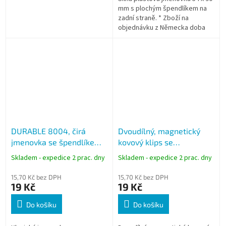
mm s plochým špendlíkem na
zadní straně. * Zboží na
objednávku z Německa doba
dodání může být 5-7
pracovních dní
DURABLE 8004, čirá
Dvoudílný, magnetický
jmenovka se špendlíkem
kovový klips se
54x90 mm
samolepící zadní stranou
Skladem - expedice 2 prac. dny
Skladem - expedice 2 prac. dny
45x12 mm
15,70 Kč bez DPH
15,70 Kč bez DPH
19 Kč
19 Kč
Do košíku
Do košíku