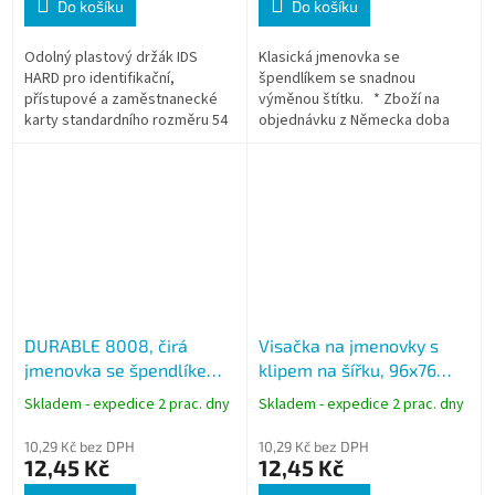
Do košíku
Do košíku
Odolný plastový držák IDS
Klasická jmenovka se
HARD pro identifikační,
špendlíkem se snadnou
přístupové a zaměstnanecké
výměnou štítku. * Zboží na
karty standardního rozměru 54
objednávku z Německa doba
× 86 mm. Tuhé polykarbonátové
dodání může být 5-7 pracovních
provedení chrání kartu při
dní
každodenním...
DURABLE 8008, čirá
Visačka na jmenovky s
jmenovka se špendlíkem
klipem na šířku, 96x76
40x75 mm, čirá
mm
Skladem - expedice 2 prac. dny
Skladem - expedice 2 prac. dny
10,29 Kč bez DPH
10,29 Kč bez DPH
12,45 Kč
12,45 Kč