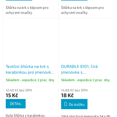
Šňůrka na krk s klipsem pro
Šňůrka na krk s klipsem pro
uchycení visačky.
uchycení visačky.
Textilní šňůrka na krk s
DURABLE 8101, čirá
karabinkou pro jmenovky,
jmenovka s
délka 90cm
kombinovaným klipem
Skladem - expedice 2 prac. dny
Skladem - expedice 2 prac. dny
54x90 mm
12,40 Kč bez DPH
14,88 Kč bez DPH
15 Kč
18 Kč
DETAIL
Do košíku
Dutá šňůrka s karabinkou .
Silná plastová jmenovka 54 x 90