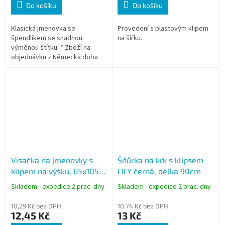
Do košíku
Do košíku
Klasická jmenovka se
Provedení s plastovým klipem
špendlíkem se snadnou
na šířku.
výměnou štítku. * Zboží na
objednávku z Německa doba
dodání může být 3-5 pracovních
dní
Visačka na jmenovky s
Šňůrka na krk s klipsem
klipem na výšku, 65x105
LILY černá, délka 90cm
mm
Skladem - expedice 2 prac. dny
Skladem - expedice 2 prac. dny
10,29 Kč bez DPH
10,74 Kč bez DPH
12,45 Kč
13 Kč