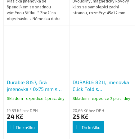
Klasická jmenovka se
Dvoudílný, magnetický kovový
špendlíkem se snadnou
klips se samolepící zadní
výměnou štítku. * Zboží na
stranou, rozměry: 45×12 mm.
objednávku z Německa doba
dodání může být 5-7 pracovních
dní
Durable 8157, čirá
DURABLE 8211, jmenovka
jmenovka 40x75 mm s
Click Fold s
kombinovaným klipem
kombinovaným klipem
Skladem - expedice 2 prac. dny
Skladem - expedice 2 prac. dny
40x75 mm, čirá
19,83 Kč bez DPH
20,66 Kč bez DPH
24 Kč
25 Kč
Do košíku
Do košíku