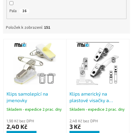
Pala
16
Položek k zobrazení:
151
V
ý
p
i
s
p
r
o
Klips samolepící na
Klips americký na
d
jmenovky
plastové visačky a
u
jmenovky
k
Skladem - expedice 2 prac. dny
Skladem - expedice 2 prac. dny
t
ů
1,98 Kč bez DPH
2,48 Kč bez DPH
2,40 Kč
3 Kč