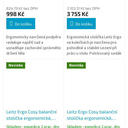
824,79 Kč bez DPH
3 103,31 Kč bez DPH
998 Kč
3 755 Kč
Do košíku
Do košíku
Ergonomicky navržená podpěra
Ergonomická stolička Leitz Ergo
redukuje napětí zad a
na kolečkách je navržena pro
usnadňuje zachování správného
pohodlné a stabilní sezení při
držení těla
práci u stolu. Polstrovaný sedák
z otíratelné umělé kůže a
výškové nastavení v...
Novinka
Novinka
Leitz Ergo Cosy balanční
Leitz Ergo Cosy balanční
stolička ergonomická,
stolička ergonomická,
nastavitelná výška 45–79
nastavitelná výška 45–79
Skladem - expedice 2 prac. dny
Skladem - expedice 2 prac. dny