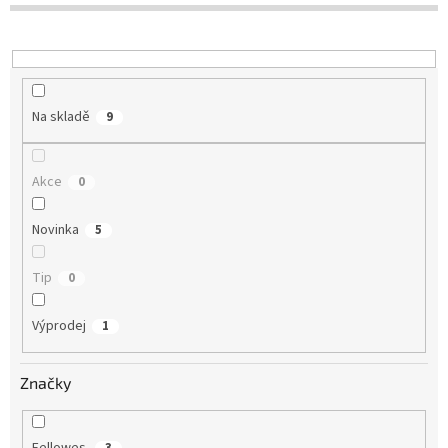
o
d
u
k
t
Na skladě
9
ů
Akce
0
Novinka
5
Tip
0
Výprodej
1
Značky