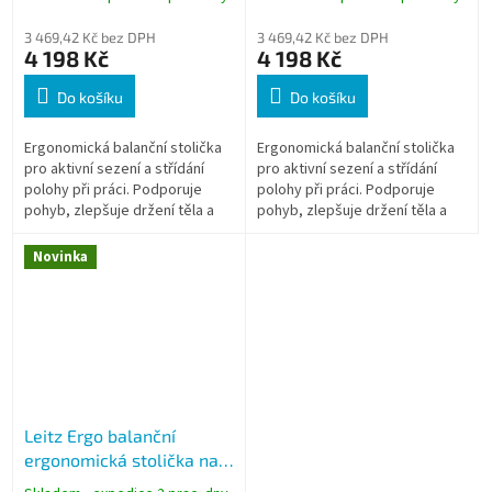
cm, nosnost 110 kg, modrá
cm, nosnost 110 kg,
sametová šedá
3 469,42 Kč bez DPH
3 469,42 Kč bez DPH
4 198 Kč
4 198 Kč
Do košíku
Do košíku
Ergonomická balanční stolička
Ergonomická balanční stolička
pro aktivní sezení a střídání
pro aktivní sezení a střídání
polohy při práci. Podporuje
polohy při práci. Podporuje
pohyb, zlepšuje držení těla a
pohyb, zlepšuje držení těla a
snižuje negativní dopady
snižuje negativní dopady
dlouhého sezení. Ideální
dlouhého sezení. Ideální
Novinka
řešení...
řešení...
Leitz Ergo balanční
ergonomická stolička na
kolečkách světle šedá