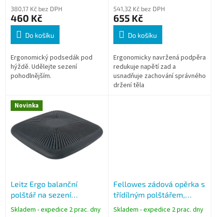
ů
380,17 Kč bez DPH
541,32 Kč bez DPH
460 Kč
655 Kč
Do košíku
Do košíku
Ergonomický podsedák pod
Ergonomicky navržená podpěra
hýždě. Udělejte sezení
redukuje napětí zad a
pohodlnějším.
usnadňuje zachování správného
držení těla
Novinka
Leitz Ergo balanční
Fellowes zádová opěrka s
polštář na sezení
třídílným polštářem,
čtvercový ergonomický
Professional Series
Skladem - expedice 2 prac. dny
Skladem - expedice 2 prac. dny
šedý
Ultimate