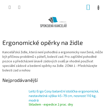
Přejít
NÁKUP
na
obsah
KOŠÍK
Ergonomické opěrky na židle
Kancelářská židle, která není pohodlná a ergonomicky navržená, může
být příčinou problémů s páteří, bolestí zad. Pro zajištění pohodlné
pozice a předcházení únavě zádových svalů je vhodné používat
speciální zádové a bederní opěrky na židle. ZÓNA 1 - Předcházejte
bolesti zad a nohou
Nejprodávanější
Leitz Ergo Cosy balanční stolička ergonomická,
nastavitelná výška 45–79 cm, nosnost 110 kg,
modrá
Skladem - expedice 2 prac. dny