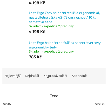
4 198 Kč
Leitz Ergo Cosy balanční stolička ergonomická,
nastavitelná výška 45–79 cm, nosnost 110 kg,
sametová šedá
Skladem - expedice 2 prac. dny
4 198 Kč
Leitz Ergo balanční polštář na sezení čtvercový
ergonomický šedý
Skladem - expedice 2 prac. dny
785 Kč
Ř
a
Nejlevnější
Nejdražší
Nejprodávanější
Abecedně
z
e
n
Cena
í
p
460
Kč
4695
Kč
r