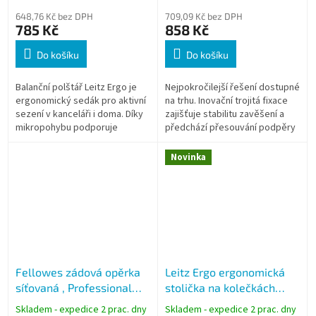
648,76 Kč bez DPH
709,09 Kč bez DPH
785 Kč
858 Kč
Do košíku
Do košíku
Balanční polštář Leitz Ergo je
Nejpokročilejší řešení dostupné
ergonomický sedák pro aktivní
na trhu. Inovační trojitá fixace
sezení v kanceláři i doma. Díky
zajišťuje stabilitu zavěšení a
mikropohybu podporuje
předchází přesouvání podpěry
správné držení těla, zlepšuje
na židli
prokrvení a snižuje tlak na...
Novinka
Fellowes zádová opěrka
Leitz Ergo ergonomická
síťovaná , Professional
stolička na kolečkách
Series Mesh
černá
Skladem - expedice 2 prac. dny
Skladem - expedice 2 prac. dny