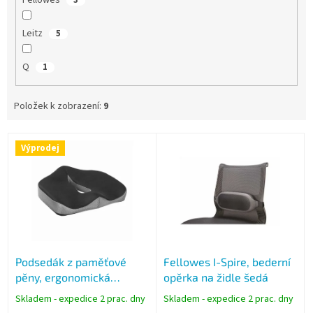
Fellowes
3
Leitz
5
Q
1
Položek k zobrazení:
9
V
Výprodej
ý
p
i
s
p
r
o
Podsedák z paměťové
Fellowes I-Spire, bederní
d
pěny, ergonomická
opěrka na židle šedá
u
pomůcka pro židle, černý
k
Skladem - expedice 2 prac. dny
Skladem - expedice 2 prac. dny
t