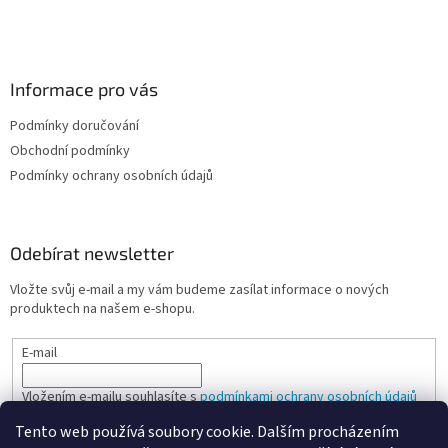
k
y
v
ý
Informace pro vás
p
i
Podmínky doručování
s
u
Obchodní podmínky
Podmínky ochrany osobních údajů
Odebírat newsletter
Vložte svůj e-mail a my vám budeme zasílat informace o nových
produktech na našem e-shopu.
E-mail
Vložením e-mailu souhlasíte s
podmínkami ochrany osobních údajů
Tento web používá soubory cookie. Dalším procházením
PŘIHLÁSIT SE