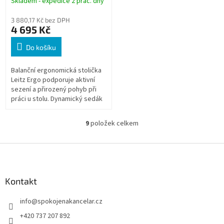
Skladem - expedice 2 prac. dny
3 880,17 Kč bez DPH
4 695 Kč
Do košíku
Balanční ergonomická stolička
Leitz Ergo podporuje aktivní
sezení a přirozený pohyb při
práci u stolu. Dynamický sedák
s technologií DSM 360° pomáhá
udržovat správné držení těla...
9
položek celkem
O
v
l
Z
á
á
d
p
a
a
Kontakt
c
t
í
info
@
spokojenakancelar.cz
í
p
r
+420 737 207 892
v