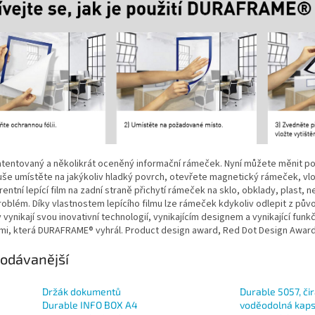
tentovaný a několikrát oceněný informační rámeček. Nyní můžete měnit pot
e umístěte na jakýkoliv hladký povrch, otevřete magnetický rámeček, vlož
entní lepící film na zadní straně přichytí rámeček na sklo, obklady, plas
oblém. Díky vlastnostem lepícího filmu lze rámeček kdykoliv odlepit z pův
vynikají svou inovativní technologií, vynikajícím designem a vynikající fu
mi, která DURAFRAME® vyhrál. Product design award, Red Dot Design Awar
odávanější
Držák dokumentů
Durable 5057, či
Durable INFO BOX A4
voděodolná kap