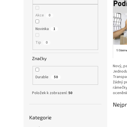
n
e
l
Akce
0
Novinka
1
Tip
0
Značky
Nový, pa
Jednoduš
Transpar
Durable
50
žádný pr
rámečky 
Položek k zobrazení:
50
ocenění
Nejpr
Přeskočit
Kategorie
kategorie