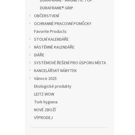
DURAFRAME® MAGNETIC TOP
Dura
DURAFRAME® GRIP
POCK
OBČERSTVENÍ
připe
OCHRANNÉ PRACOVNÍ POMŮCKY
Favorite Products
247,11
STOLNÍ KALENDÁŘE
299
NÁSTĚNNÉ KALENDÁŘE
DIÁŘE
Kapsa
prezen
SYSTÉMOVÉ ŘEŠENÍ PRO ÚSPORU MÍSTA
výšku 
KANCELÁŘSKÝ NÁBYTEK
Němec
Vánoce 2025
pracov
Ekologické produkty
LEITZ WOW
Tork hygiena
NOVÉ ZBOŽÍ
VÝPRODEJ