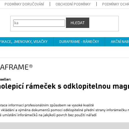
PODMÍNKY DORUČOVÁNÍ
OBCHODNÍ PODMÍNKY
PODMÍNKY OCHR
HLEDAT
IFIKACE, JMENOVKY, VISAČKY
DURAFRAME - RÁMEČKY
AKČNÍ NAB
AFRAME®