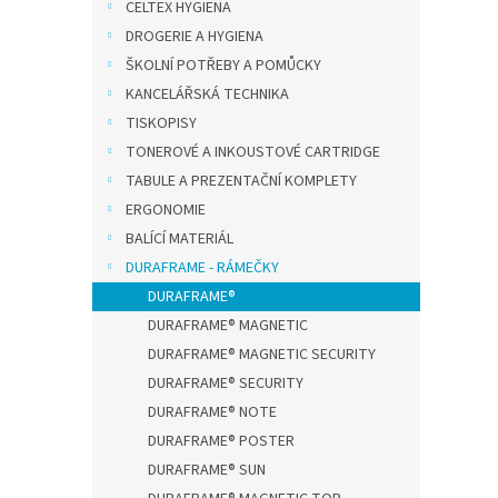
k
CELTEX HYGIENA
čirá 
t
DROGERIE A HYGIENA
ů
ŠKOLNÍ POTŘEBY A POMŮCKY
KANCELÁŘSKÁ TECHNIKA
164,4
TISKOPISY
199
TONEROVÉ A INKOUSTOVÉ CARTRIDGE
TABULE A PREZENTAČNÍ KOMPLETY
Static
dokum
ERGONOMIE
lepidl
BALÍCÍ MATERIÁL
na zak
DURAFRAME - RÁMEČKY
výlohy
DURAFRAME®
DURAFRAME® MAGNETIC
DURAFRAME® MAGNETIC SECURITY
DURAFRAME® SECURITY
DURAFRAME® NOTE
DURAFRAME® POSTER
DURAFRAME® SUN