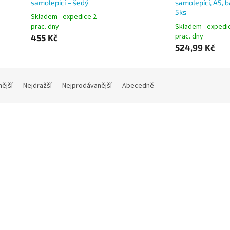
samolepicí – šedý
samolepící, A5, b
5ks
Skladem - expedice 2
prac. dny
Skladem - expedi
prac. dny
455 Kč
524,99 Kč
nější
Nejdražší
Nejprodávanější
Abecedně
ble INFO KAPSA A4 samodržící
Durable 4870, kapsa DURA