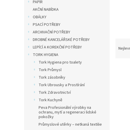
PAPÍR
AKČNÍ NABÍDKA
OBÁLKY
PSACÍ POTŘEBY
ARCHIVAČNÍ POTŘEBY
DROBNÉ KANCELÁŘSKÉ POTŘEBY
Ř
LEPÍCÍ A KOREKČNÍ POTŘEBY
a
Nejlev
z
TORK HYGIENA
e
Tork Hygiena pro toalety
V
n
Tork Průmysl
ý
í
Tork zásobníky
p
p
Tork Ubrousky a Prostírání
i
r
s
o
Tork Zdravotnictví
p
d
Tork Kuchyně
r
u
Peva Profesionální výrobky na
o
k
ochranu, mytí a regeneraci lidské
pokožky
d
t
u
ů
Průmyslové utěrky – netkaná textilie
Dura