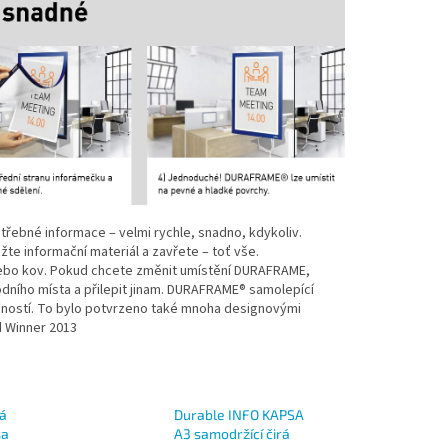
řebné informace – velmi rychle, snadno, kdykoliv.
te informační materiál a zavřete – toť vše.
t, nebo kov. Pokud chcete změnit umístění DURAFRAME,
odního místa a přilepit jinam. DURAFRAME® samolepící
nkčností. To bylo potvrzeno také mnoha designovými
d Winner 2013
rá
Durable INFO KAPSA
sa
A3 samodržící čirá