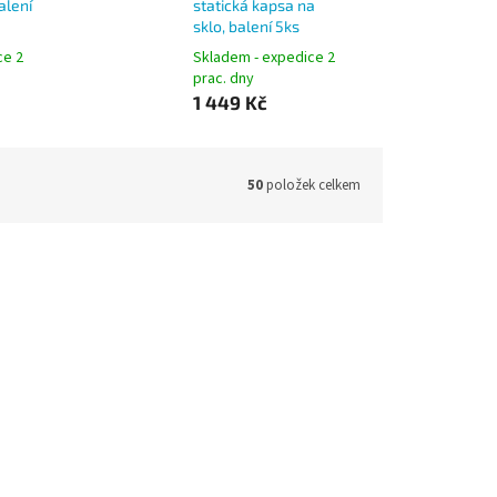
alení
statická kapsa na
sklo, balení 5ks
ce 2
Skladem - expedice 2
prac. dny
1 449 Kč
50
položek celkem
FRAME
Durable 4870, kapsa DURAFRAME