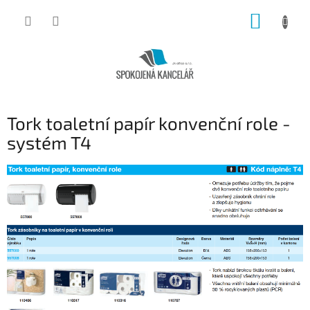
Přejít
NÁKUP
na
obsah
KOŠÍK
Tork toaletní papír konvenční role -
systém T4