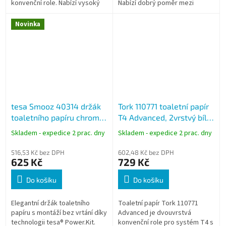
konvenční role. Nabízí vysoký
Nabízí dobrý poměr mezi
komfort, pevnost a luxusní
komfortem a provozní
vzhled papíru. Ideální řešení
ekonomikou a díky balení 30 rolí
Novinka
pro...
je vhodný pro...
tesa Smooz 40314 držák
Tork 110771 toaletní papír
toaletního papíru chrom
T4 Advanced, 2vrstvý bílý,
samolepicí
48 m, balení 30 rolí
Skladem - expedice 2 prac. dny
Skladem - expedice 2 prac. dny
516,53 Kč bez DPH
602,48 Kč bez DPH
625 Kč
729 Kč
Do košíku
Do košíku
Elegantní držák toaletního
Toaletní papír Tork 110771
papíru s montáží bez vrtání díky
Advanced je dvouvrstvá
technologii tesa® Power.Kit.
konvenční role pro systém T4 s