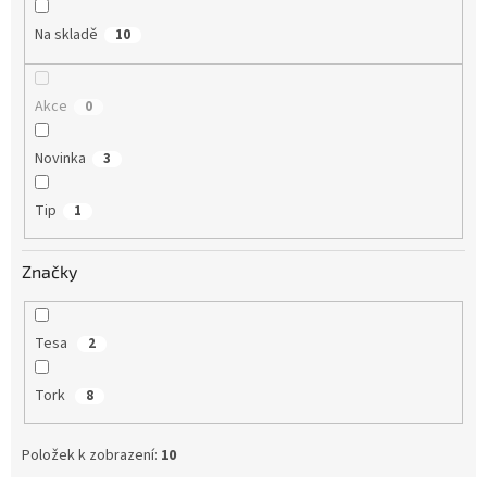
k
t
Na skladě
10
ů
Akce
0
Novinka
3
Tip
1
Značky
Tesa
2
Tork
8
Položek k zobrazení:
10