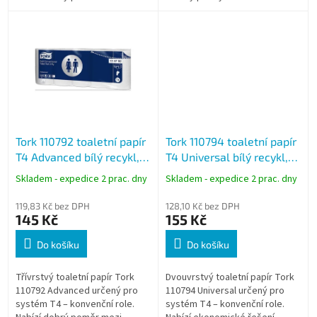
komfortem a provozní
konvenční role. Nabízí
ekonomikou a je vhodný pro
mimořádnou měkkost, vysokou
kanceláře, hotely...
bělost a...
Tork 110792 toaletní papír
Tork 110794 toaletní papír
T4 Advanced bílý recykl,
T4 Universal bílý recykl,
3vrstvý, 150 útržků, 19,4
2vrstvý, 250 útržků, 33 m,
Skladem - expedice 2 prac. dny
Skladem - expedice 2 prac. dny
m, 10 rolí
10 rolí
119,83 Kč bez DPH
128,10 Kč bez DPH
145 Kč
155 Kč
Do košíku
Do košíku
Třívrstvý toaletní papír Tork
Dvouvrstvý toaletní papír Tork
110792 Advanced určený pro
110794 Universal určený pro
systém T4 – konvenční role.
systém T4 – konvenční role.