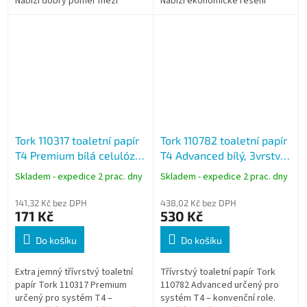
Nabízí dobrý poměr mezi
Nabízí ekonomické řešení
komfortem a provozní
hygieny při zachování
ekonomikou a je vhodný pro
spolehlivé kvality papíru. Ideální
kanceláře, hotely...
pro...
Tork 110317 toaletní papír
Tork 110782 toaletní papír
T4 Premium bílá celulóza,
T4 Advanced bílý, 3vrstvý,
3vrstvý, 248 útržků, 35 m,
250 útržků, 30 m, balení
Skladem - expedice 2 prac. dny
Skladem - expedice 2 prac. dny
6 rolí
30 rolí
141,32 Kč bez DPH
438,02 Kč bez DPH
171 Kč
530 Kč
Do košíku
Do košíku
Extra jemný třívrstvý toaletní
Třívrstvý toaletní papír Tork
papír Tork 110317 Premium
110782 Advanced určený pro
určený pro systém T4 –
systém T4 – konvenční role.