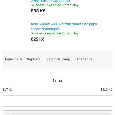
víkem chrom samolepicí
Skladem - expedice 2 prac. dny
898 Kč
tesa Smooz 40314 držák toaletního papíru
chrom samolepicí
Skladem - expedice 2 prac. dny
625 Kč
Ř
a
Nejlevnější
Nejdražší
Nejprodávanější
Abecedně
z
e
n
Cena
í
p
117
Kč
1313
Kč
r
o
d
u