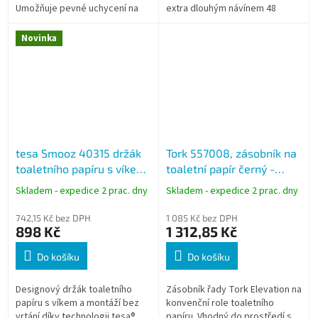
Umožňuje pevné uchycení na
extra dlouhým návínem 48
různé povrchy a snadnou
metrů. Nabízí optimální
demontáž bez poškození stěn.
kombinaci komfortu, pevnosti a
Novinka
Vhodný...
ekonomického...
tesa Smooz 40315 držák
Tork 557008, zásobník na
toaletního papíru s víkem
toaletní papír černý -
chrom samolepicí
konvenční role, systém T4
Skladem - expedice 2 prac. dny
Skladem - expedice 2 prac. dny
742,15 Kč bez DPH
1 085 Kč bez DPH
898 Kč
1 312,85 Kč
Do košíku
Do košíku
Designový držák toaletního
Zásobník řady Tork Elevation na
papíru s víkem a montáží bez
konvenční role toaletního
vrtání díky technologii tesa®
papíru. Vhodný do prostředí s