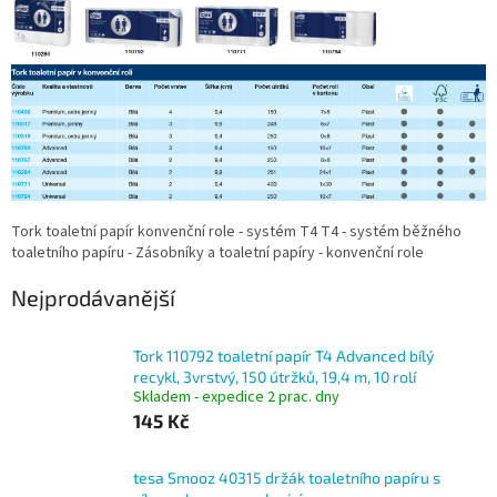
Tork toaletní papír konvenční role - systém T4 T4 - systém běžného
toaletního papíru - Zásobníky a toaletní papíry - konvenční role
Nejprodávanější
Tork 110792 toaletní papír T4 Advanced bílý
recykl, 3vrstvý, 150 útržků, 19,4 m, 10 rolí
Skladem - expedice 2 prac. dny
145 Kč
tesa Smooz 40315 držák toaletního papíru s