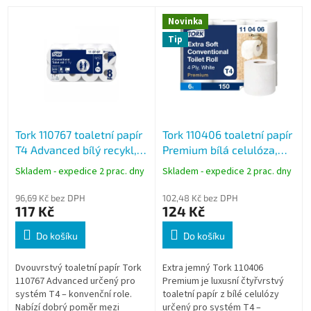
V
Novinka
ý
Tip
p
i
s
p
r
o
Tork 110767 toaletní papír
Tork 110406 toaletní papír
d
T4 Advanced bílý recykl,
Premium bílá celulóza,
u
2vrstvý, 250 útržků, 30 m,
4vrstvý, 150 útržků, 19 m,
k
Skladem - expedice 2 prac. dny
Skladem - expedice 2 prac. dny
8 rolí
6 rolí, T4
t
ů
96,69 Kč bez DPH
102,48 Kč bez DPH
117 Kč
124 Kč
Do košíku
Do košíku
Dvouvrstvý toaletní papír Tork
Extra jemný Tork 110406
110767 Advanced určený pro
Premium je luxusní čtyřvrstvý
systém T4 – konvenční role.
toaletní papír z bílé celulózy
Nabízí dobrý poměr mezi
určený pro systém T4 –