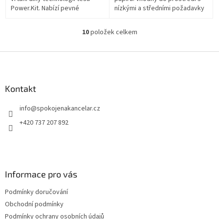
Power.Kit. Nabízí pevné
nízkými a středními požadavky
uchycení, odolnost vůči vlhkosti
na kapacitu.
a možnost snadného
10
položek celkem
O
odstranění bez...
v
l
Z
á
á
d
p
a
a
Kontakt
c
t
í
info
@
spokojenakancelar.cz
í
p
r
+420 737 207 892
v
k
y
v
ý
Informace pro vás
p
i
Podmínky doručování
s
u
Obchodní podmínky
Podmínky ochrany osobních údajů