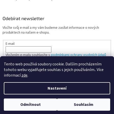
Odebírat newsletter
Vložte svůj e-mail a my vám budeme zasílat informace o nových
produktech na našem e-shopu.
E-mail
Vložením e-mailu souhlasíte s
podmínkami ochrany osobních údajů
Tento web používá soubory cookie. Dalším procházením
PŘIHLÁSIT SE
tohoto webu vyjadřujete souhlas s jejich používáním.. Více
informací
zde
.
Nastavení
Vytvořil Shoptet
Odmítnout
Souhlasím
Copyright 2026
Spokojená kancelář
. Všechna práva vyhrazena.