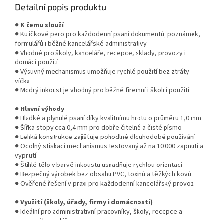
Detailní popis produktu
●
K čemu slouží
● Kuličkové pero pro každodenní psaní dokumentů, poznámek,
formulářů i běžné kancelářské administrativy
● Vhodné pro školy, kanceláře, recepce, sklady, provozy i
domácí použití
● Výsuvný mechanismus umožňuje rychlé použití bez ztráty
víčka
● Modrý inkoust je vhodný pro běžné firemní i školní použití
●
Hlavní výhody
● Hladké a plynulé psaní díky kvalitnímu hrotu o průměru 1,0 mm
● Šířka stopy cca 0,4 mm pro dobře čitelné a čisté písmo
● Lehká konstrukce zajišťuje pohodlné dlouhodobé používání
● Odolný stiskací mechanismus testovaný až na 10 000 zapnutí a
vypnutí
● Štíhlé tělo v barvě inkoustu usnadňuje rychlou orientaci
● Bezpečný výrobek bez obsahu PVC, toxinů a těžkých kovů
● Ověřené řešení v praxi pro každodenní kancelářský provoz
●
Využití (školy, úřady, firmy i domácnosti)
● Ideální pro administrativní pracovníky, školy, recepce a