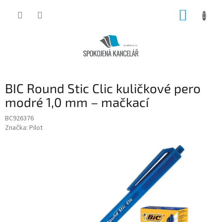
Přejít
NÁKUP
na
obsah
KOŠÍK
BIC Round Stic Clic kuličkové pero
modré 1,0 mm – mačkací
BC926376
Značka:
Pilot