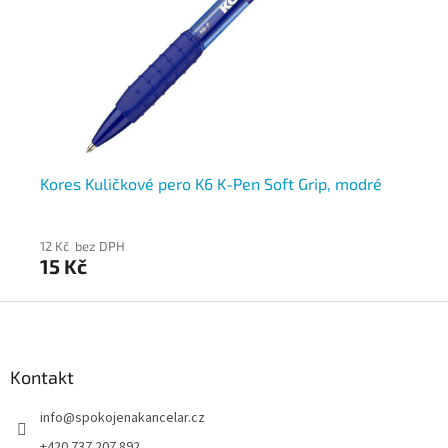
Kores Kuličkové pero K6 K-Pen Soft Grip, modré
Ko
12 Kč bez DPH
13 
15 Kč
16
Z
á
p
a
Kontakt
t
info
@
spokojenakancelar.cz
í
+420 737 207 892