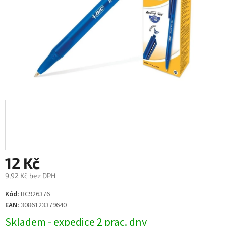
12 Kč
9,92 Kč bez DPH
Měrná
Kód:
BC926376
cena:
EAN:
3086123379640
Skladem - expedice 2 prac. dny