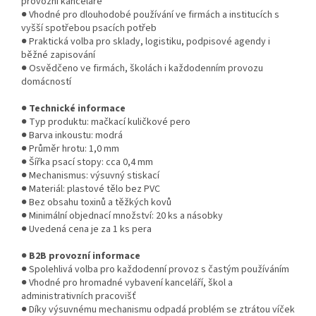
provozní kanceláře
● Vhodné pro dlouhodobé používání ve firmách a institucích s
vyšší spotřebou psacích potřeb
● Praktická volba pro sklady, logistiku, podpisové agendy i
běžné zapisování
● Osvědčeno ve firmách, školách i každodenním provozu
domácností
●
Technické informace
● Typ produktu: mačkací kuličkové pero
● Barva inkoustu: modrá
● Průměr hrotu: 1,0 mm
● Šířka psací stopy: cca 0,4 mm
● Mechanismus: výsuvný stiskací
● Materiál: plastové tělo bez PVC
● Bez obsahu toxinů a těžkých kovů
● Minimální objednací množství: 20 ks a násobky
● Uvedená cena je za 1 ks pera
●
B2B provozní informace
● Spolehlivá volba pro každodenní provoz s častým používáním
● Vhodné pro hromadné vybavení kanceláří, škol a
administrativních pracovišť
● Díky výsuvnému mechanismu odpadá problém se ztrátou víček