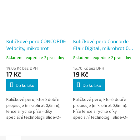
Kuličkové pero CONCORDE
Kuličkové pero Concorde
Velocity, mikrohrot
Flair Digital, mikrohrot 0,6
mm
Skladem - expedice 2 prac. dny
Skladem - expedice 2 prac. dny
14,05 Kč bez DPH
15,70 Kč bez DPH
17 Kč
19 Kč
Do košíku
Do košíku
Kuličkové pero, které dobře
Kuličkové pero, které dobře
propisuje (mikrohrot 0,6mm),
propisuje (mikrohrot 0,6mm).
lehce a rychle píše - díky
Píše lehce a rychle díky
speciální technologii Slide-O-
speciální technologii Slide-O-
Matic a náplni se substancí
Matic a náplni se substancí
podobné gelu.
podobné gelu.