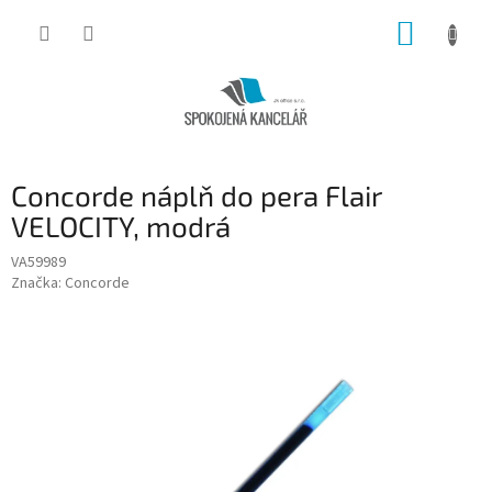
Přejít
NÁKUP
na
obsah
KOŠÍK
Concorde náplň do pera Flair
VELOCITY, modrá
VA59989
Značka:
Concorde