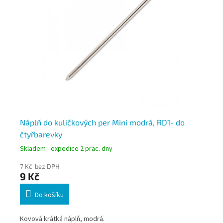
Náplň do kuličkových per Mini modrá, RD1- do
KO
čtyřbarevky
pe
Skladem - expedice 2 prac. dny
Skl
7 Kč bez DPH
6 K
9 Kč
7 
Do košíku
ým
Kovová krátká náplň, modrá.
Vel