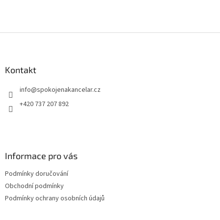
é
Z
á
p
a
Kontakt
t
info
@
spokojenakancelar.cz
í
+420 737 207 892
Informace pro vás
Podmínky doručování
Obchodní podmínky
Podmínky ochrany osobních údajů