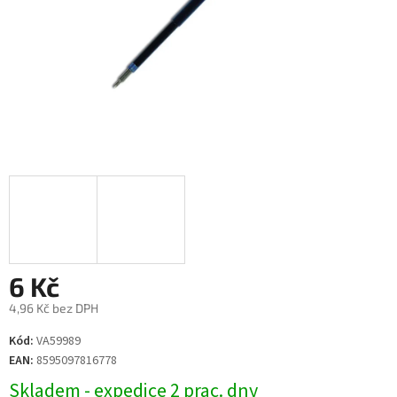
6 Kč
4,96 Kč bez DPH
Měrná
Kód:
VA59989
cena:
EAN:
8595097816778
Skladem - expedice 2 prac. dny