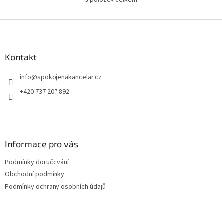
O
hřebíky,...
v
l
Z
á
á
d
p
a
a
Kontakt
c
t
í
info
@
spokojenakancelar.cz
í
p
r
+420 737 207 892
v
k
y
v
ý
Informace pro vás
p
i
Podmínky doručování
s
u
Obchodní podmínky
Podmínky ochrany osobních údajů