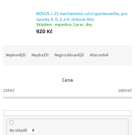
NOVUS J-25 mechanická ruční sponkovačka, pro
sponky A, D, G a H, zinkové tělo
Skladem - expedice 2 prac. dny
920 Kč
Ř
a
Nejlevnější
Nejdražší
Nejprodávanější
Abecedně
z
e
n
Cena
í
p
239
Kč
1650
Kč
r
o
d
u
k
t
Na skladě
9
ů