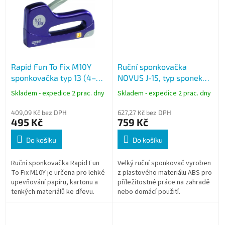
Rapid Fun To Fix M10Y
Ruční sponkovačka
sponkovačka typ 13 (4–8
NOVUS J-15, typ sponek
mm) modrá
AD
Skladem - expedice 2 prac. dny
Skladem - expedice 2 prac. dny
409,09 Kč bez DPH
627,27 Kč bez DPH
495 Kč
759 Kč
Do košíku
Do košíku
Ruční sponkovačka Rapid Fun
Velký ruční sponkovač vyroben
To Fix M10Y je určena pro lehké
z plastového materiálu ABS pro
upevňování papíru, kartonu a
příležitostné práce na zahradě
tenkých materiálů ke dřevu.
nebo domácí použití.
Vhodná pro hobby použití a
domácí dekorace. Součástí
balení...