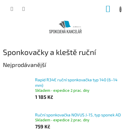
Přejít
NÁKUP
na
obsah
KOŠÍK
Sponkovačky a kleště ruční
Nejprodávanější
Rapid R34E ruční sponkovačka typ 140 (6–14
mm)
Skladem - expedice 2 prac. dny
1 185 Kč
Ruční sponkovačka NOVUS J-15, typ sponek AD
Skladem - expedice 2 prac. dny
759 Kč