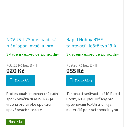
NOVUS J-25 mechanická
Rapid Hobby R13E
ruční sponkovačka, pro
takrovací kleště typ 13 4–
sponky A, D, G a H,
10 mm žlutá
Skladem - expedice 2 prac. dny
Skladem - expedice 2 prac. dny
zinkové tělo
760,33 Kč bez DPH
789,26 Kč bez DPH
920 Kč
955 Kč
Do košíku
Do košíku
Profesionální mechanická ruční
Takrovací sešívací kleště Rapid
sponkovačka NOVUS J-25 je
Hobby R13E jsou určeny pro
určena pro široké spektrum
upevňování textilií a lehkých
upevňovacích prací v
materiálů pomocí sponek typu
domácnosti, dílně i při
13 v délce 4–10 mm. Vhodné
montážních činnostech. Díky
pro domácí použití, školní
Novinka
robustnímu tělu z...
dílny...