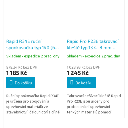
Rapid R34E ruční
Rapid Pro R23E takrovací
sponkovačka typ 140 (6–
kleště typ 13 4–8 mm
14 mm)
stříbrná
Skladem - expedice 2 prac. dny
Skladem - expedice 2 prac. dny
979,34 Kč bez DPH
1 028,93 Kč bez DPH
1 185 Kč
1 245 Kč
Do košíku
Do košíku
Ruční sponkovačka Rapid R34E
Takrovací sešívací kleště Rapid
je určena pro spojování a
Pro R23E jsou určeny pro
upevňování materiálů ve
profesionální upevňování
stavebnictví, čalounictví a dílně.
tenkých materiálů pomocí
Robustní ocelová konstrukce a
sponek typu 13 o délce 4–8
3stupňová regulace síly
mm. Celokovová konstrukce je