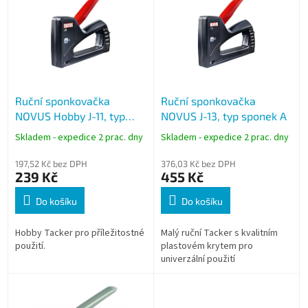
p
i
s
p
r
o
Ruční sponkovačka
Ruční sponkovačka
d
NOVUS Hobby J-11, typ
NOVUS J-13, typ sponek A
u
sponek A
k
Skladem - expedice 2 prac. dny
Skladem - expedice 2 prac. dny
t
ů
197,52 Kč bez DPH
376,03 Kč bez DPH
239 Kč
455 Kč
Do košíku
Do košíku
Hobby Tacker pro příležitostné
Malý ruční Tacker s kvalitním
použití.
plastovém krytem pro
univerzální použití