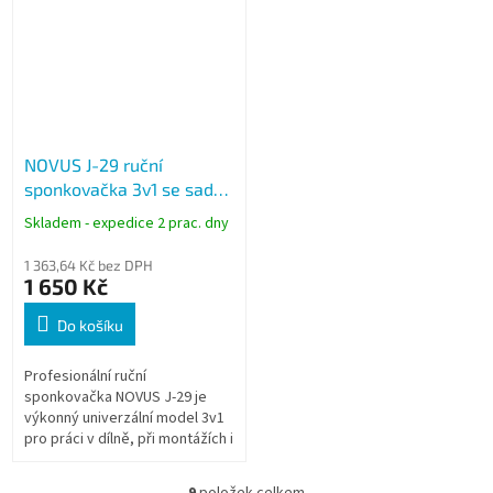
umožňují...
vhodná pro...
NOVUS J-29 ruční
sponkovačka 3v1 se sadou
1800 sponek
Skladem - expedice 2 prac. dny
1 363,64 Kč bez DPH
1 650 Kč
Do košíku
Profesionální ruční
sponkovačka NOVUS J-29 je
výkonný univerzální model 3v1
pro práci v dílně, při montážích i
domácích projektech. Zpracuje
jemné i ploché sponky a
9
položek celkem