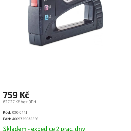
759 Kč
627,27 Kč bez DPH
Měrná
Kód:
030-0441
cena:
EAN:
4009729058398
Skladem - expedice 2 prac. dny