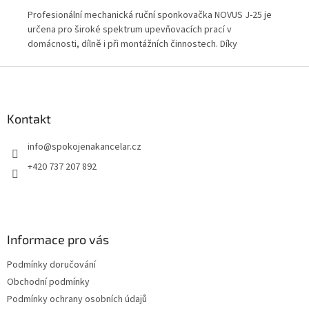
hké
Profesionální mechanická ruční sponkovačka NOVUS J-25 je
Ruč
určena pro široké spektrum upevňovacích prací v
upe
lení
domácnosti, dílně i při montážních činnostech. Díky
Rob
robustnímu tělu z tlakově litého zinku, nízkému zpětnému
umo
Z
rázu a možnosti použití více typů sponek nabízí přesnou,
Vho
á
pohodlnou a spolehlivou práci při každodenním používání.
p
a
Kontakt
t
info
@
spokojenakancelar.cz
í
+420 737 207 892
Informace pro vás
Podmínky doručování
Obchodní podmínky
Podmínky ochrany osobních údajů