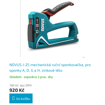
NOVUS J-25 mechanická ruční sponkovačka, pro
Ra
sponky A, D, G a H, zinkové tělo
Skladem - expedice 2 prac. dny
Skl
760 Kč bez DPH
97
920 Kč
1 
Do košíku