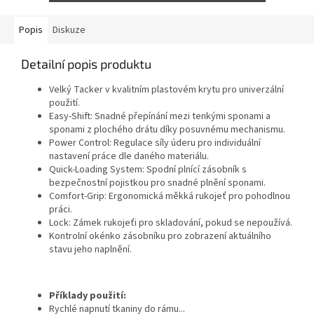
Popis
Diskuze
Detailní popis produktu
Velký Tacker v kvalitním plastovém krytu pro univerzální
použití.
Easy-Shift: Snadné přepínání mezi tenkými sponami a
sponami z plochého drátu díky posuvnému mechanismu.
Power Control: Regulace síly úderu pro individuální
nastavení práce dle daného materiálu.
Quick-Loading System: Spodní plnící zásobník s
bezpečnostní pojistkou pro snadné plnění sponami.
Comfort-Grip: Ergonomická měkká rukojeť pro pohodlnou
práci.
Lock: Zámek rukojeťi pro skladování, pokud se nepoužívá.
Kontrolní okénko zásobníku pro zobrazení aktuálního
stavu jeho naplnění.
Příklady použití:
Rychlé napnutí tkaniny do rámu...