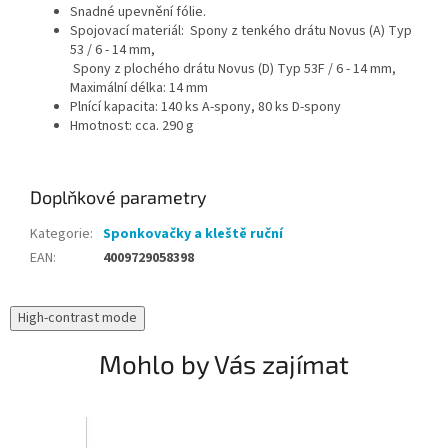
Snadné upevnění fólie.
Spojovací materiál: Spony z tenkého drátu Novus (A) Typ
53 / 6 - 14 mm,
Spony z plochého drátu Novus (D) Typ 53F / 6 - 14 mm,
Maximální délka: 14 mm
Plnící kapacita: 140 ks A-spony, 80 ks D-spony
Hmotnost: cca. 290 g
Doplňkové parametry
Kategorie
:
Sponkovačky a kleště ruční
EAN
:
4009729058398
High-contrast mode
Mohlo by Vás zajímat
N