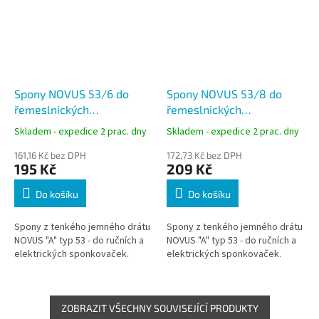
Spony NOVUS 53/6 do
Spony NOVUS 53/8 do
řemeslnických
řemeslnických
sponkovačů 2000 ks,
sponkovačů 1800 ks,
Skladem - expedice 2 prac. dny
Skladem - expedice 2 prac. dny
drátky A typ 53
drátky A typ 53
161,16 Kč bez DPH
172,73 Kč bez DPH
195 Kč
209 Kč
Do košíku
Do košíku
Spony z tenkého jemného drátu
Spony z tenkého jemného drátu
NOVUS "A" typ 53 - do ručních a
NOVUS "A" typ 53 - do ručních a
elektrických sponkovaček.
elektrických sponkovaček.
ZOBRAZIT VŠECHNY SOUVISEJÍCÍ PRODUKTY