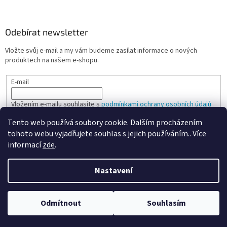
Odebírat newsletter
Vložte svůj e-mail a my vám budeme zasílat informace o nových
produktech na našem e-shopu.
E-mail
Vložením e-mailu souhlasíte s
podmínkami ochrany osobních údajů
Tento web používá soubory cookie. Dalším procházením
PŘIHLÁSIT SE
tohoto webu vyjadřujete souhlas s jejich používáním.. Více
informací
zde
.
Nastavení
Vytvořil Shoptet
Odmítnout
Souhlasím
Copyright 2026
Spokojená kancelář
. Všechna práva vyhrazena.