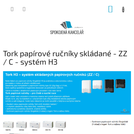
Přejít
NÁKUP
na
obsah
KOŠÍK
Tork papírové ručníky skládané - ZZ
/ C - systém H3