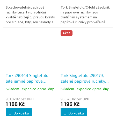
Splachovatelné papírové
Tork Singlefold/C-fold zásobník
ručníky Lucart v prvotřídní
na papírové ručníky jsou
kvalitě nabízejí tu pravou kvalitu
tradičním systémem na
pro situace, kdy jsou náklady a
papírové ručníky pro veřejná
výkon stejně důležité.
prostředí.
Akce
Tork 290143 Singlefold,
Tork Singlefold 290179,
bílé jemné papírové
zelené papírové ručníky
ručníky Advanced, H3
Advanced, H3
Skladem - expedice 2 prac. dny
Skladem - expedice 2 prac. dny
981,82 Kč bez DPH
988,43 Kč bez DPH
1 188 Kč
1 196 Kč
Do košíku
Do košíku