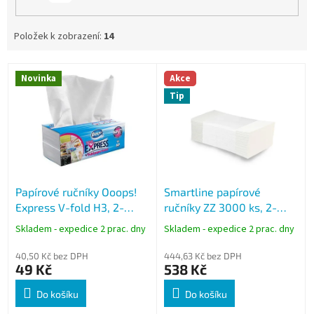
Položek k zobrazení:
14
V
Novinka
Akce
ý
Tip
p
i
s
p
r
o
Papírové ručníky Ooops!
Smartline papírové
d
Express V-fold H3, 2-
ručníky ZZ 3000 ks, 2-
u
vrstvé, 150 ks, bílé
vrstvé, celulóza, bílé
k
Skladem - expedice 2 prac. dny
Skladem - expedice 2 prac. dny
t
ů
40,50 Kč bez DPH
444,63 Kč bez DPH
49 Kč
538 Kč
Do košíku
Do košíku