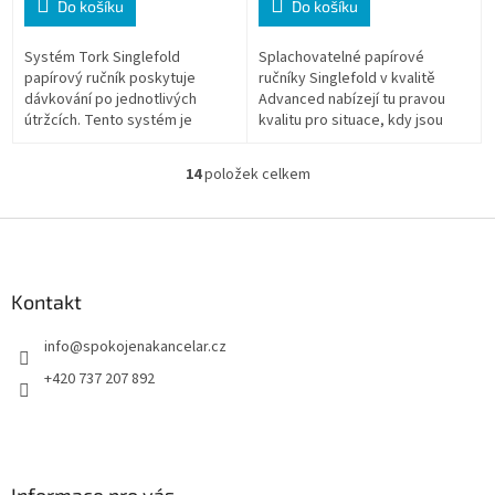
Do košíku
Do košíku
Systém Tork Singlefold
Splachovatelné papírové
papírový ručník poskytuje
ručníky Singlefold v kvalitě
dávkování po jednotlivých
Advanced nabízejí tu pravou
útržcích. Tento systém je
kvalitu pro situace, kdy jsou
ideální pro veřejné prostory.
náklady a výkon stejně důležité.
14
položek celkem
O
v
l
Z
á
á
d
p
a
a
Kontakt
c
t
í
info
@
spokojenakancelar.cz
í
p
r
+420 737 207 892
v
k
y
v
ý
Informace pro vás