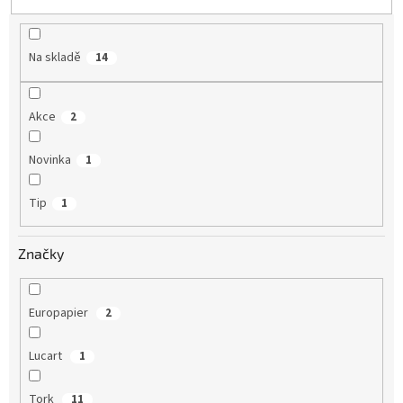
u
k
t
Na skladě
14
ů
Akce
2
Novinka
1
Tip
1
Značky
Europapier
2
Lucart
1
Tork
11