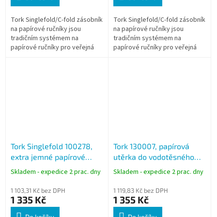
Tork Singlefold/C-fold zásobník
Tork Singlefold/C-fold zásobník
na papírové ručníky jsou
na papírové ručníky jsou
tradičním systémem na
tradičním systémem na
papírové ručníky pro veřejná
papírové ručníky pro veřejná
prostředí.
prostředí.
Tork Singlefold 100278,
Tork 130007, papírová
extra jemné papírové
utěrka do vodotěsného
ručniky bílé Premium, H3
zásobníku, 1 vrstvá, 6 rolí
Skladem - expedice 2 prac. dny
Skladem - expedice 2 prac. dny
1 103,31 Kč bez DPH
1 119,83 Kč bez DPH
1 335 Kč
1 355 Kč
Do košíku
Do košíku