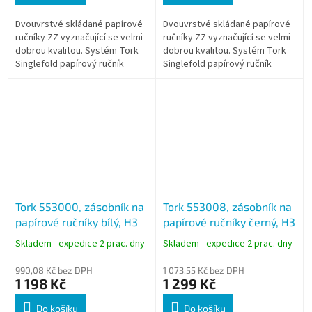
Dvouvrstvé skládané papírové
Dvouvrstvé skládané papírové
ručníky ZZ vyznačující se velmi
ručníky ZZ vyznačující se velmi
dobrou kvalitou. Systém Tork
dobrou kvalitou. Systém Tork
Singlefold papírový ručník
Singlefold papírový ručník
poskytuje dávkování po
poskytuje dávkování po
jednotlivých útržcích. Tento
jednotlivých útržcích. Tento
systém...
systém...
Tork 553000, zásobník na
Tork 553008, zásobník na
papírové ručníky bílý, H3
papírové ručníky černý, H3
Skladem - expedice 2 prac. dny
Skladem - expedice 2 prac. dny
990,08 Kč bez DPH
1 073,55 Kč bez DPH
1 198 Kč
1 299 Kč
Do košíku
Do košíku