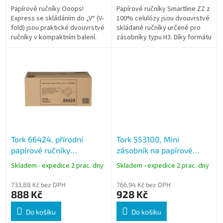
Papírové ručníky Ooops!
Papírové ručníky Smartline ZZ z
Express se skládáním do „V“ (V-
100% celulózy jsou dvouvrstvé
fold) jsou praktické dvouvrstvé
skládané ručníky určené pro
ručníky v kompaktním balení.
zásobníky typu H3. Díky formátu
Díky systému postupného
ZZ (V sklad) umožňují
dávkování se po vytažení
hygienické dávkování po
jednoho...
jednom...
Tork 66424, přírodní
Tork 553100, Mini
papírové ručníky
zásobník na papírové
Universal, H3, 2 vrstvé,
ručníky bílý, H3
Skladem - expedice 2 prac. dny
Skladem - expedice 2 prac. dny
3750 ks
733,88 Kč bez DPH
766,94 Kč bez DPH
888 Kč
928 Kč
Do košíku
Do košíku