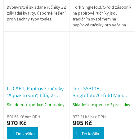
Dvouvrstvé skládané ručníky ZZ
Tork Singlefold/C-fold zásobník
základní kvality, úsporné řešení
na papírové ručníky jsou
pro všechny typy toalet.
tradičním systémem na
papírové ručníky pro veřejná
prostředí.
LUCART, Papírové ručníky
Tork 553108,
"Aquastream", bílá, 2-
Singlefold/C-fold Mini
vrstvé, skládané Z,
zásobník na papírové
Skladem - expedice 2 prac. dny
Skladem - expedice 2 prac. dny
splachovatelné
ručníky černý, H3
801,65 Kč bez DPH
822,31 Kč bez DPH
970 Kč
995 Kč
Do košíku
Do košíku