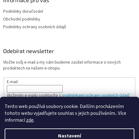
p
i
Podmínky doručování
s
u
Obchodní podmínky
Podmínky ochrany osobních údajů
Odebírat newsletter
Vložte svůj e-mail a my vám budeme zasílat informace o nových
produktech na našem e-shopu.
E-mail
Vložením e-mailu souhlasíte s
podmínkami ochrany osobních údajů
Tento web používá soubory cookie. Dalším procházením
PŘIHLÁSIT SE
tohoto webu vyjadřujete souhlas s jejich používáním.. Více
informací
zde
.
Nastavení
Vytvořil Shoptet