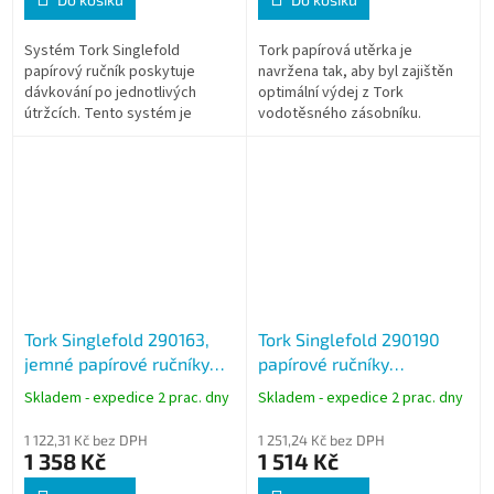
Systém Tork Singlefold
Tork papírová utěrka je
papírový ručník poskytuje
navržena tak, aby byl zajištěn
dávkování po jednotlivých
optimální výdej z Tork
útržcích. Tento systém je
vodotěsného zásobníku.
ideální pro veřejné prostory.
Mezinárodní certifikace HACCP
je zárukou, že produkt lze
bezpečně používat v...
Tork Singlefold 290163,
Tork Singlefold 290190
jemné papírové ručníky
papírové ručníky
Advanced bílé, H3, 3750
splachovatelné bílé 2
Skladem - expedice 2 prac. dny
Skladem - expedice 2 prac. dny
ks
vrstvé, H3, karton 15x200
ks
1 122,31 Kč bez DPH
1 251,24 Kč bez DPH
1 358 Kč
1 514 Kč