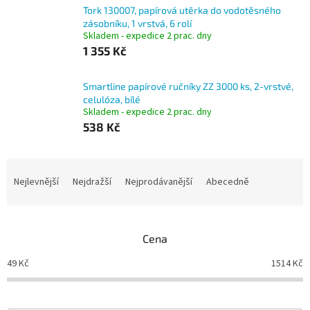
Tork 130007, papírová utěrka do vodotěsného
zásobníku, 1 vrstvá, 6 rolí
Skladem - expedice 2 prac. dny
1 355 Kč
Smartline papírové ručníky ZZ 3000 ks, 2-vrstvé,
celulóza, bílé
Skladem - expedice 2 prac. dny
538 Kč
Ř
a
Nejlevnější
Nejdražší
Nejprodávanější
Abecedně
z
e
n
Cena
í
p
49
Kč
1514
Kč
r
o
d