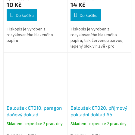
10 Kč
14 Kč
Do košíku
Do košíku
Tiskopis je vyroben z
Tiskopis je vyroben z
recyklovaného hlazeného
recyklovaného hlazeného
papíru
papíru, tisk červenou barvou,
lepený blok v hlavě - pro
snadné odtrhávání
Baloušek ET010, paragon
Baloušek ET020, příjmový
daňový doklad
pokladní doklad A6
Skladem - expedice 2 prac. dny
Skladem - expedice 2 prac. dny