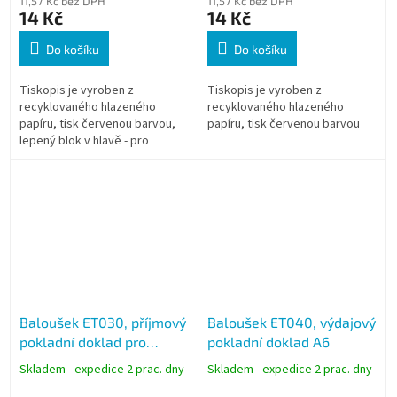
11,57 Kč bez DPH
11,57 Kč bez DPH
14 Kč
14 Kč
Do košíku
Do košíku
Tiskopis je vyroben z
Tiskopis je vyroben z
recyklovaného hlazeného
recyklovaného hlazeného
papíru, tisk červenou barvou,
papíru, tisk červenou barvou
lepený blok v hlavě - pro
snadné odtrhávání.
Baloušek ET030, příjmový
Baloušek ET040, výdajový
pokladní doklad pro
pokladní doklad A6
podvojné účetnictví A6
Skladem - expedice 2 prac. dny
Skladem - expedice 2 prac. dny