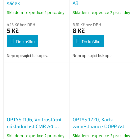
sáček
A3
Skladem - expedice 2 prac. dny
Skladem - expedice 2 prac. dny
4,13 Kč bez DPH
6,61 Kč bez DPH
5 Kč
8 Kč
Do košíku
Do košíku
Nepropisující tiskopis.
Nepropisující tiskopis.
OPTYS 1196, Vnitrostátní
OPTYS 1220, Karta
nákladní list CMR A4,
zaměstnance OOPP A4
samopropisovací, 3 listy
Skladem - expedice 2 prac. dny
Skladem - expedice 2 prac. dny