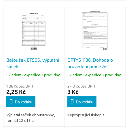
V
ý
p
i
s
p
r
o
Baloušek ET505, výplatní
OPTYS 1136, Dohoda o
d
sáček
provedení práce A4
u
k
Skladem - expedice 2 prac. dny
Skladem - expedice 2 prac. dny
t
ů
1,86 Kč bez DPH
2,48 Kč bez DPH
2,25 Kč
3 Kč
Do košíku
Do košíku
Výplatní sáček oboustranný,
Nepropisující tiskopis.
formát 12 x 18 cm.