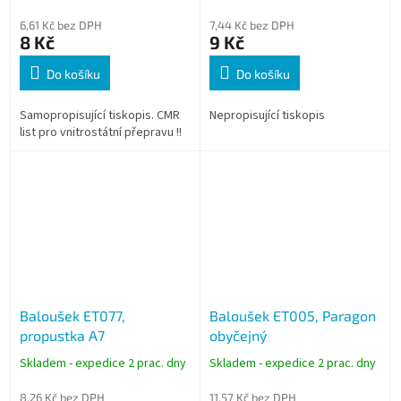
6,61 Kč bez DPH
7,44 Kč bez DPH
8 Kč
9 Kč
Do košíku
Do košíku
Samopropisující tiskopis. CMR
Nepropisující tiskopis
list pro vnitrostátní přepravu !!
Baloušek ET077,
Baloušek ET005, Paragon
propustka A7
obyčejný
Skladem - expedice 2 prac. dny
Skladem - expedice 2 prac. dny
8,26 Kč bez DPH
11,57 Kč bez DPH