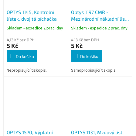
OPTYS 1145, Kontrolní
Optys 1197 CMR -
lístek, dvojitá píchačka
Mezinárodní nákladní list
A4 samopropisovací 5
Skladem - expedice 2 prac. dny
Skladem - expedice 2 prac. dny
listů
4,13 Kč bez DPH
4,13 Kč bez DPH
5 Kč
5 Kč
Do košíku
Do košíku
Nepropisující tiskopis.
Samopropisující tiskopis.
OPTYS 1570, Výplatní
OPTYS 1131, Mzdový list