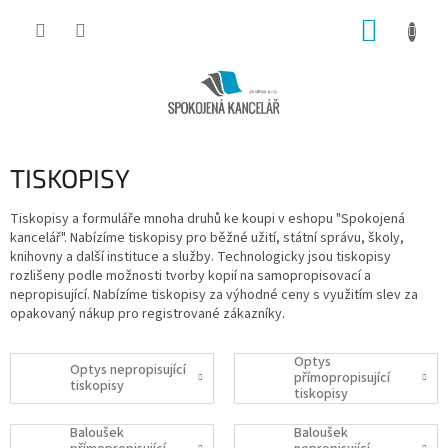
Přejít
NÁKUP
na
obsah
KOŠÍK
TISKOPISY
Tiskopisy a formuláře mnoha druhů ke koupi v eshopu "Spokojená
kancelář". Nabízíme tiskopisy pro běžné užití, státní správu, školy,
knihovny a další instituce a služby. Technologicky jsou tiskopisy
rozlišeny podle možnosti tvorby kopií na samopropisovací a
nepropisující. Nabízíme tiskopisy za výhodné ceny s využitím slev za
opakovaný nákup pro registrované zákazníky.
Optys
Optys nepropisující
přímopropisující
tiskopisy
tiskopisy
Baloušek
Baloušek