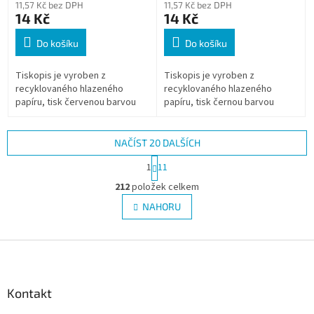
11,57 Kč bez DPH
11,57 Kč bez DPH
14 Kč
14 Kč
Do košíku
Do košíku
Tiskopis je vyroben z
Tiskopis je vyroben z
recyklovaného hlazeného
recyklovaného hlazeného
papíru, tisk červenou barvou
papíru, tisk černou barvou
NAČÍST 20 DALŠÍCH
S
1
11
t
O
r
212
položek celkem
v
á
l
NAHORU
n
á
k
d
o
v
Z
a
á
c
á
n
í
p
í
p
a
Kontakt
r
t
v