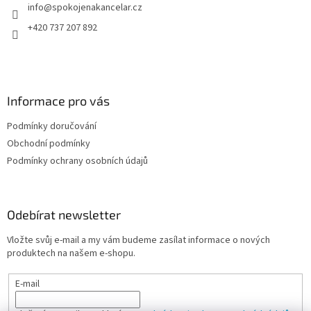
info
@
spokojenakancelar.cz
í
k
y
+420 737 207 892
v
ý
p
i
s
Informace pro vás
u
Podmínky doručování
Obchodní podmínky
Podmínky ochrany osobních údajů
Odebírat newsletter
Vložte svůj e-mail a my vám budeme zasílat informace o nových
produktech na našem e-shopu.
E-mail