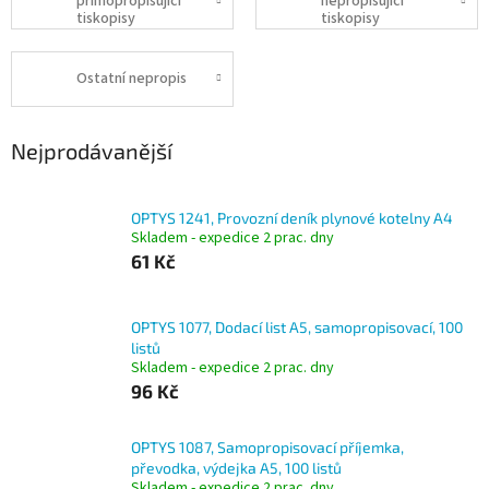
přímopropisující
nepropisující
tiskopisy
tiskopisy
Ostatní nepropis
Nejprodávanější
OPTYS 1241, Provozní deník plynové kotelny A4
Skladem - expedice 2 prac. dny
61 Kč
OPTYS 1077, Dodací list A5, samopropisovací, 100
listů
Skladem - expedice 2 prac. dny
96 Kč
OPTYS 1087, Samopropisovací příjemka,
převodka, výdejka A5, 100 listů
Skladem - expedice 2 prac. dny