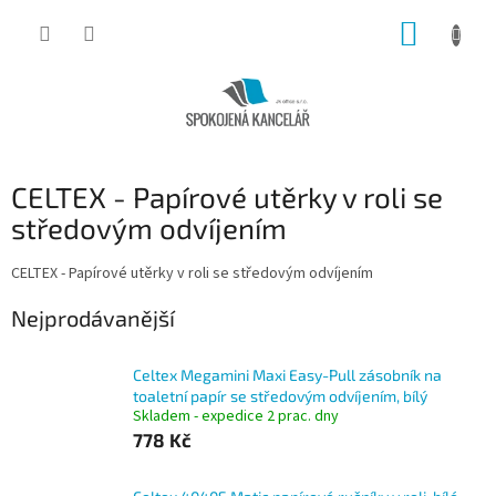
Přejít
NÁKUP
na
obsah
KOŠÍK
CELTEX - Papírové utěrky v roli se
středovým odvíjením
CELTEX - Papírové utěrky v roli se středovým odvíjením
Nejprodávanější
Celtex Megamini Maxi Easy-Pull zásobník na
toaletní papír se středovým odvíjením, bílý
Skladem - expedice 2 prac. dny
778 Kč