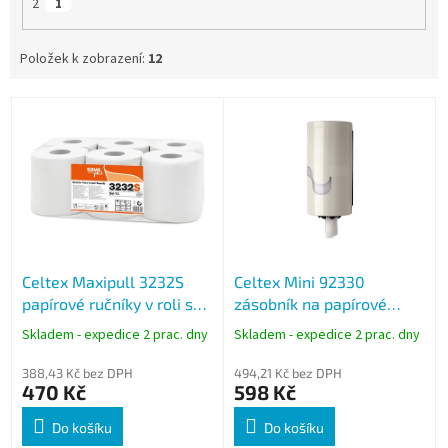
2
1
Položek k zobrazení:
12
V
ý
p
i
s
p
r
o
Celtex Maxipull 3232S
Celtex Mini 92330
d
papírové ručníky v roli se
zásobník na papírové
u
středovým odvíjením, bílé,
ručníky v roli se
k
Skladem - expedice 2 prac. dny
Skladem - expedice 2 prac. dny
2vrstvé, 108 m, Save Plus
středovým odvíjením, bílý
t
ů
388,43 Kč bez DPH
494,21 Kč bez DPH
470 Kč
598 Kč
Do košíku
Do košíku