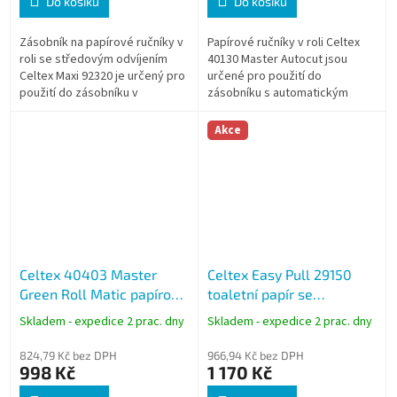
Do košíku
Do košíku
Zásobník na papírové ručníky v
Papírové ručníky v roli Celtex
roli se středovým odvíjením
40130 Master Autocut jsou
Celtex Maxi 92320 je určený pro
určené pro použití do
použití do zásobníku v
zásobníku s automatickým
provozech s vyšší spotřebou.
odřezem v provozech s vyššími
Odolné plastové provedení a
nároky na hygienu. Dvouvrstvý
Akce
větší...
papír ze 100%...
Celtex 40403 Master
Celtex Easy Pull 29150
Green Roll Matic papírové
toaletní papír se
ručníky v roli, zelené,
středovým odvíjením, bílý,
Skladem - expedice 2 prac. dny
Skladem - expedice 2 prac. dny
2vrstvé, 130 m
2vrstvý, 150 m, 12 rolí
824,79 Kč bez DPH
966,94 Kč bez DPH
998 Kč
1 170 Kč