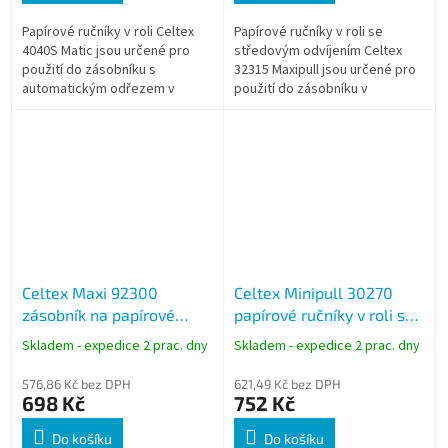
Papírové ručníky v roli Celtex
Papírové ručníky v roli se
4040S Matic jsou určené pro
středovým odvíjením Celtex
použití do zásobníku s
32315 Maxipull jsou určené pro
automatickým odřezem v
použití do zásobníku v
provozech s vyšší hygienickou
provozech s vyšší spotřebou.
náročností. Dvouvrstvý papír s
Dvouvrstvý papír ze 100%
podílem...
celulózy...
Celtex Maxi 92300
Celtex Minipull 30270
zásobník na papírové
papírové ručníky v roli se
ručníky v roli se
středovým odvíjením, bílé,
Skladem - expedice 2 prac. dny
Skladem - expedice 2 prac. dny
středovým odvíjením,
2vrstvé, 72 m
černý
576,86 Kč bez DPH
621,49 Kč bez DPH
698 Kč
752 Kč
Do košíku
Do košíku