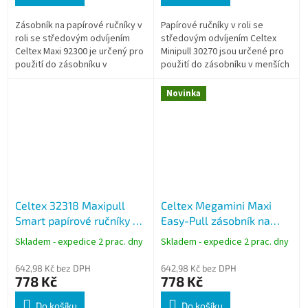
Zásobník na papírové ručníky v
Papírové ručníky v roli se
roli se středovým odvíjením
středovým odvíjením Celtex
Celtex Maxi 92300 je určený pro
Minipull 30270 jsou určené pro
použití do zásobníku v
použití do zásobníku v menších
provozech s vyšší spotřebou.
provozech a zázemí.
Odolné plastové provedení a
Dvouvrstvý papír ze 100%
Novinka
větší...
celulózy...
Celtex 32318 Maxipull
Celtex Megamini Maxi
Smart papírové ručníky v
Easy-Pull zásobník na
roli se středovým
toaletní papír se
Skladem - expedice 2 prac. dny
Skladem - expedice 2 prac. dny
odvíjením, bílé, 2vrstvé,
středovým odvíjením, bílý
135 m
642,98 Kč bez DPH
642,98 Kč bez DPH
778 Kč
778 Kč
Do košíku
Do košíku