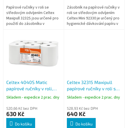
Papírové ručníky v roli se
Zásobník na papírové ručníky v
středovým odvíjením Celtex
roli se středovým odvíjením
Maxipull 3232S jsou určené pro
Celtex Mini 92330 je určený pro
použití do zásobníku v
hygienické dávkování papíru v
provozech s vyšší frekvencí.
provozech i zázemí. Kompaktní
Dvouvrstvý papír s podílem
plastové provedení...
celulózy...
Celtex 4040S Matic
Celtex 32315 Maxipull
papírové ručníky v roli,
papírové ručníky v roli se
bílé, 2vrstvé, 130 m, Save
středovým odvíjením, bílé,
Skladem - expedice 2 prac. dny
Skladem - expedice 2 prac. dny
Plus
2vrstvé, 135 m
520,66 Kč bez DPH
528,93 Kč bez DPH
630 Kč
640 Kč
Do košíku
Do košíku