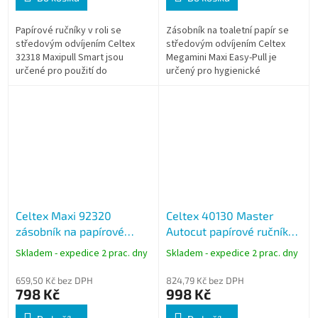
Papírové ručníky v roli se
Zásobník na toaletní papír se
středovým odvíjením Celtex
středovým odvíjením Celtex
32318 Maxipull Smart jsou
Megamini Maxi Easy-Pull je
určené pro použití do
určený pro hygienické
zásobníku v provozech s
dávkování papíru po
vysokou spotřebou.
jednotlivých útržcích v
Dvouvrstvý papír ze 100%...
provozech s vyšší...
Celtex Maxi 92320
Celtex 40130 Master
zásobník na papírové
Autocut papírové ručníky
ručníky v roli se
v roli, bílé, 2vrstvé, 130 m
Skladem - expedice 2 prac. dny
Skladem - expedice 2 prac. dny
středovým odvíjením, bílý
659,50 Kč bez DPH
824,79 Kč bez DPH
798 Kč
998 Kč