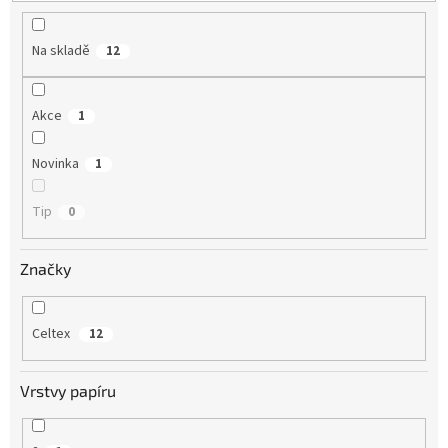
k
t
Na skladě
12
ů
Akce
1
Novinka
1
Tip
0
Značky
Celtex
12
Vrstvy papíru