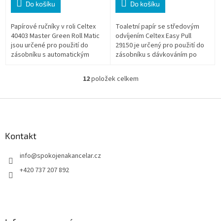
Do košíku
Do košíku
Papírové ručníky v roli Celtex
Toaletní papír se středovým
40403 Master Green Roll Matic
odvíjením Celtex Easy Pull
jsou určené pro použití do
29150 je určený pro použití do
zásobníku s automatickým
zásobníku s dávkováním po
odřezem v provozech s vyšší
jednotlivých útržcích.
hygienickou zátěží. Dvouvrstvý
Dvouvrstvý papír ze 100%
12
položek celkem
O
papír...
celulózy nabízí...
v
l
Z
á
á
d
p
a
a
Kontakt
c
t
í
info
@
spokojenakancelar.cz
í
p
r
+420 737 207 892
v
k
y
v
ý