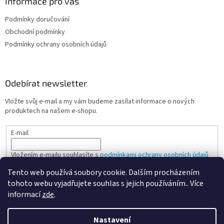
Informace pro vás
p
i
Podmínky doručování
s
u
Obchodní podmínky
Podmínky ochrany osobních údajů
Odebírat newsletter
Vložte svůj e-mail a my vám budeme zasílat informace o nových
produktech na našem e-shopu.
E-mail
Vložením e-mailu souhlasíte s
podmínkami ochrany osobních údajů
Tento web používá soubory cookie. Dalším procházením
PŘIHLÁSIT SE
tohoto webu vyjadřujete souhlas s jejich používáním.. Více
informací
zde
.
Nastavení
Vytvořil Shoptet