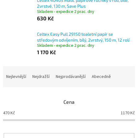
Celtex 4040S Matic papírové ručníky v roli, bílé,
2vrstvé, 130 m, Save Plus
Skladem - expedice 2 prac. dny
630 Kč
Celtex Easy Pull 29150 toaletní papír se
středovým odvíjením, bílý, 2vrstvý, 150 m, 12 rolí
Skladem - expedice 2 prac. dny
1 170 Kč
Ř
a
Nejlevnější
Nejdražší
Nejprodávanější
Abecedně
z
e
n
Cena
í
p
470
Kč
1170
Kč
r
o
d
u