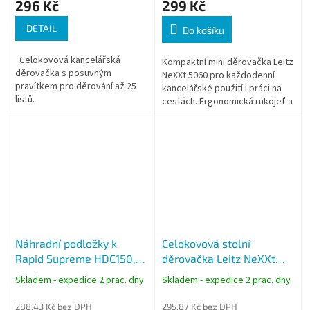
296 Kč
299 Kč
DETAIL
Do košíku
Celokovová kancelářská
Kompaktní mini děrovačka Leitz
děrovačka s posuvným
NeXXt 5060 pro každodenní
pravítkem pro děrování až 25
kancelářské použití i práci na
listů.
cestách. Ergonomická rukojeť a
ostré děrovací segmenty
snižují sílu potřebnou k
děrování....
Náhradní podložky k
Celokovová stolní
Rapid Supreme HDC150,
děrovačka Leitz NeXXt
10 ks
5008, kapacita 30 listů,
Skladem - expedice 2 prac. dny
Skladem - expedice 2 prac. dny
červená
288,43 Kč bez DPH
295,87 Kč bez DPH