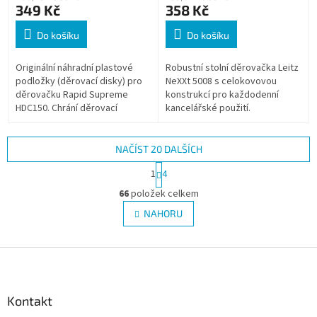
349 Kč
358 Kč
Do košíku
Do košíku
Originální náhradní plastové
Robustní stolní děrovačka Leitz
podložky (děrovací disky) pro
NeXXt 5008 s celokovovou
děrovačku Rapid Supreme
konstrukcí pro každodenní
HDC150. Chrání děrovací
kancelářské použití.
segmenty a zajišťují
Patentovaný úchyt a ostré
dlouhodobě přesné děrování.
děrovací segmenty snižují sílu
Balení obsahuje 10...
potřebnou k...
NAČÍST 20 DALŠÍCH
S
1
4
t
O
r
66
položek celkem
v
á
l
NAHORU
n
á
k
d
o
v
Z
a
á
c
á
n
í
p
í
p
a
Kontakt
r
t