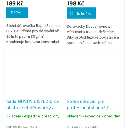
189 Kč
198 Kč
DETAIL
Do košíku
Stolní děrovačka Rapid Fashion
Děrovačky Novus re+new -
FC20 je určena pro děrování až
efektivní a trvale udržitelné.
20 listů papíru 80 g/m².
Díky protiskluzové podstavě a
Kombinuje kovovou konstrukci
spolehlivě nastavitelnému
s ramenem a základnou z
příložníku v kombinace se
vyztuženého ABS plastu.
zelenými detaily jsou
Vhodná pro...
děrovačky Novus...
Sada NOVUS E15/E210 na
Stolní děrovač pro
blistru, set děrovačky a
profesionální použití
sešívačky
NOVUS B 230, výkon 30
Skladem - expedice 2 prac. dny
Skladem - expedice 2 prac. dny
listů
180,99 Kč bez DPH
180,99 Kč bez DPH