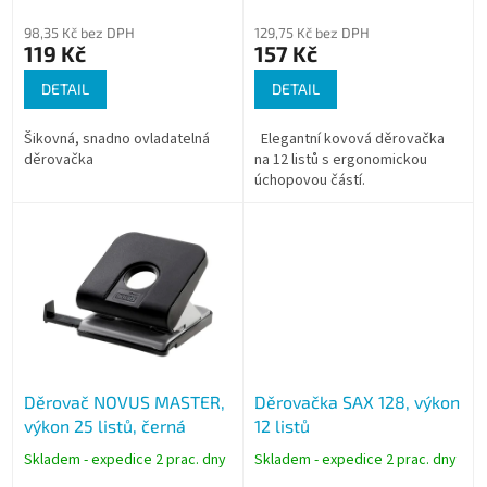
t
ů
98,35 Kč bez DPH
129,75 Kč bez DPH
119 Kč
157 Kč
DETAIL
DETAIL
Šikovná, snadno ovladatelná
Elegantní kovová děrovačka
děrovačka
na 12 listů s ergonomickou
úchopovou částí.
Děrovač NOVUS MASTER,
Děrovačka SAX 128, výkon
výkon 25 listů, černá
12 listů
Skladem - expedice 2 prac. dny
Skladem - expedice 2 prac. dny