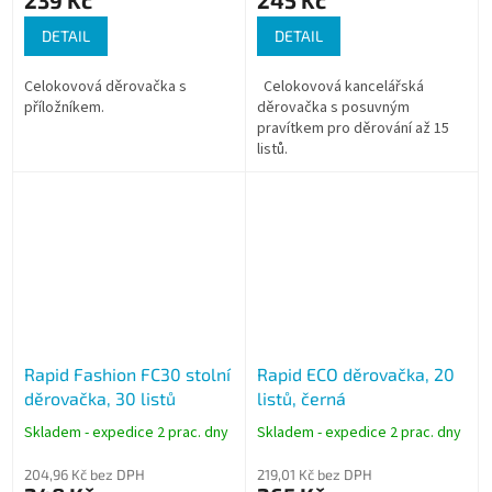
239 Kč
245 Kč
DETAIL
DETAIL
Celokovová děrovačka s
Celokovová kancelářská
příložníkem.
děrovačka s posuvným
pravítkem pro děrování až 15
listů.
Rapid Fashion FC30 stolní
Rapid ECO děrovačka, 20
děrovačka, 30 listů
listů, černá
Skladem - expedice 2 prac. dny
Skladem - expedice 2 prac. dny
204,96 Kč bez DPH
219,01 Kč bez DPH