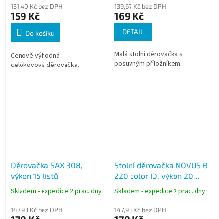
131,40 Kč bez DPH
139,67 Kč bez DPH
159 Kč
169 Kč
DETAIL
Do košíku
Malá stolní děrovačka s
Cenově výhodná
posuvným příložníkem.
celokovová děrovačka.
Děrovačka SAX 308,
Stolní děrovačka NOVUS B
výkon 15 listů
220 color ID, výkon 20
listů, mátově zelená
Skladem - expedice 2 prac. dny
Skladem - expedice 2 prac. dny
147,93 Kč bez DPH
147,93 Kč bez DPH
179 Kč
179 Kč