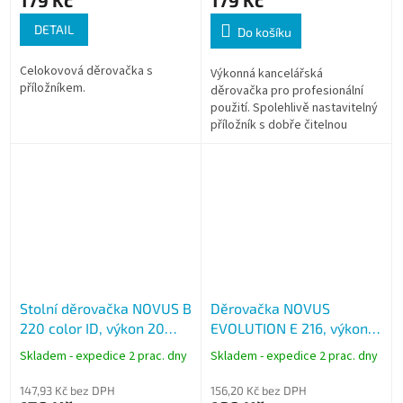
DETAIL
Do košíku
Celokovová děrovačka s
Výkonná kancelářská
příložníkem.
děrovačka pro profesionální
použití. Spolehlivě nastavitelný
příložník s dobře čitelnou
indikací formátu
Stolní děrovačka NOVUS B
Děrovačka NOVUS
220 color ID, výkon 20
EVOLUTION E 216, výkon
listů, světle fialová
16 listů
Skladem - expedice 2 prac. dny
Skladem - expedice 2 prac. dny
147,93 Kč bez DPH
156,20 Kč bez DPH