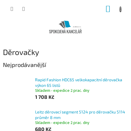
Přejít
NÁKUP
na
obsah
KOŠÍK
Děrovačky
Nejprodávanější
Rapid Fashion HDC65 velkokapacitní děrovačka
výkon 65 listů
Skladem - expedice 2 prac. dny
1 708 Kč
Leitz děrovací segment 5124 pro děrovačku 5114
průměr 8 mm
Skladem - expedice 2 prac. dny
680 Kč