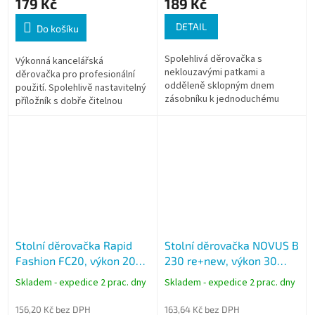
179 Kč
189 Kč
DETAIL
Do košíku
Spolehlivá děrovačka s
Výkonná kancelářská
neklouzavými patkami a
děrovačka pro profesionální
odděleně sklopným dnem
použití. Spolehlivě nastavitelný
zásobníku k jednoduchému
příložník s dobře čitelnou
vysypání.
indikací formátu
Stolní děrovačka Rapid
Stolní děrovačka NOVUS B
Fashion FC20, výkon 20
230 re+new, výkon 30
listů
listů, černá Eco
Skladem - expedice 2 prac. dny
Skladem - expedice 2 prac. dny
156,20 Kč bez DPH
163,64 Kč bez DPH