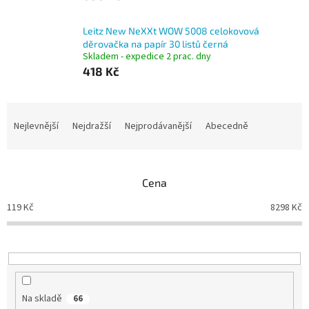
Leitz New NeXXt WOW 5008 celokovová
děrovačka na papír 30 listů černá
Skladem - expedice 2 prac. dny
418 Kč
Ř
a
Nejlevnější
Nejdražší
Nejprodávanější
Abecedně
z
e
n
Cena
í
p
119
Kč
8298
Kč
r
o
d
u
k
t
Na skladě
66
ů