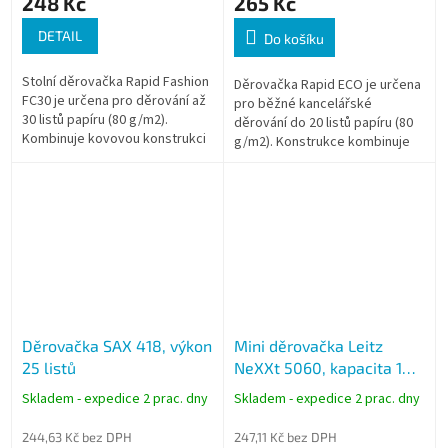
248 Kč
265 Kč
DETAIL
Do košíku
Stolní děrovačka Rapid Fashion
Děrovačka Rapid ECO je určena
FC30 je určena pro děrování až
pro běžné kancelářské
30 listů papíru (80 g/m2).
děrování do 20 listů papíru (80
Kombinuje kovovou konstrukci
g/m2). Konstrukce kombinuje
a vyztužený ABS plast pro
kovový mechanismus a tělo ze
stabilní provoz. Vhodná pro...
100% recyklovaného
průmyslového...
Děrovačka SAX 418, výkon
Mini děrovačka Leitz
25 listů
NeXXt 5060, kapacita 10
listů, černá
Skladem - expedice 2 prac. dny
Skladem - expedice 2 prac. dny
244,63 Kč bez DPH
247,11 Kč bez DPH