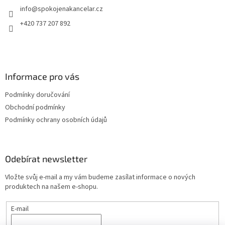
v
info
@
spokojenakancelar.cz
í
k
y
+420 737 207 892
v
ý
p
i
s
Informace pro vás
u
Podmínky doručování
Obchodní podmínky
Podmínky ochrany osobních údajů
Odebírat newsletter
Vložte svůj e-mail a my vám budeme zasílat informace o nových
produktech na našem e-shopu.
E-mail