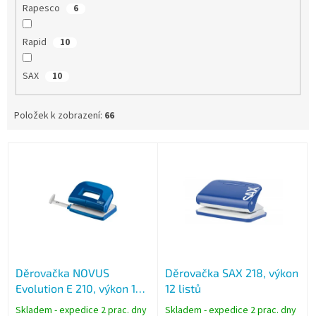
Rapesco
6
Rapid
10
SAX
10
Položek k zobrazení:
66
V
ý
p
i
s
p
r
o
Děrovačka NOVUS
Děrovačka SAX 218, výkon
d
Evolution E 210, výkon 10
12 listů
u
listů
k
Skladem - expedice 2 prac. dny
Skladem - expedice 2 prac. dny