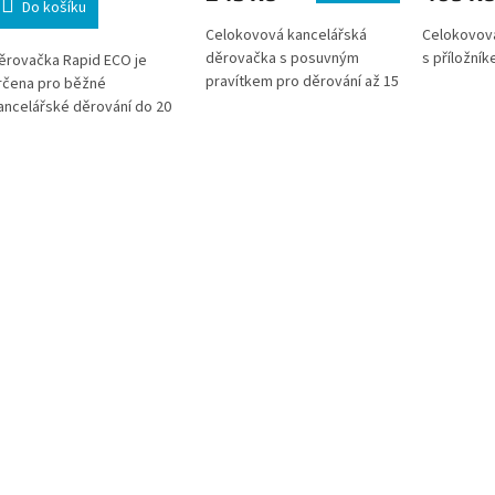
Do košíku
Celokovová kancelářská
Celokovová
děrovačka s posuvným
s příložník
ěrovačka Rapid ECO je
pravítkem pro děrování až 15
rčena pro běžné
listů.
ancelářské děrování do 20
istů papíru (80 g/m2).
onstrukce kombinuje
ovový mechanismus a tělo
e 100% recyklovaného
růmyslového plastu ABS.
hodná pro školy, úřady a
irmy, které řeší každodenní
ráci s dokumenty.