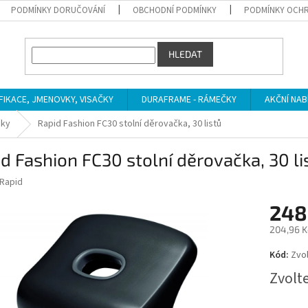
PODMÍNKY DORUČOVÁNÍ
OBCHODNÍ PODMÍNKY
PODMÍNKY OCHR
HLEDAT
IFIKACE, JMENOVKY, VISAČKY
DURAFRAME - RÁMEČKY
AKČNÍ NAB
čky
Rapid Fashion FC30 stolní děrovačka, 30 listů
d Fashion FC30 stolní děrovačka, 30 li
Rapid
248
204,96 K
Měrná
Kód:
Zvol
cena:
Zvolt