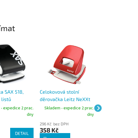
ímat
a SAX 518,
Celokovová stolní
Celokovová stoln
listů
děrovačka Leitz NeXXt
děrovačka Leitz
5008, kapacita 30 listů,
5008, kapacita 30
- expedice 2 prac.
Skladem - expedice 2 prac.
Skladem - expedic
červená
modrá
dny
dny
296 Kč bez DPH
296 Kč bez DPH
358 Kč
358 Kč
DETAIL