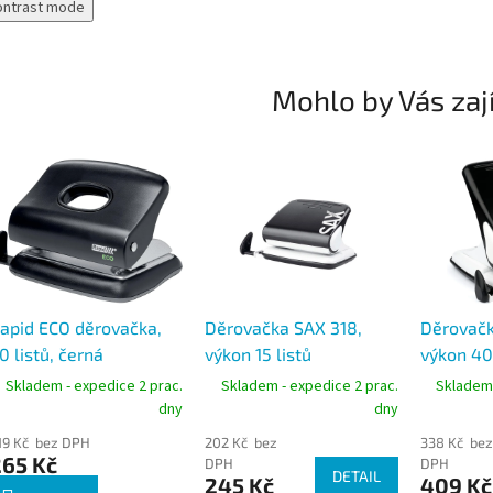
ontrast mode
Mohlo by Vás zaj
apid ECO děrovačka,
Děrovačka SAX 318,
Děrovačk
0 listů, černá
výkon 15 listů
výkon 40 
Skladem - expedice 2 prac.
Skladem - expedice 2 prac.
Skladem 
dny
dny
19 Kč bez DPH
202 Kč bez
338 Kč bez
265 Kč
DPH
DPH
DETAIL
245 Kč
409 Kč