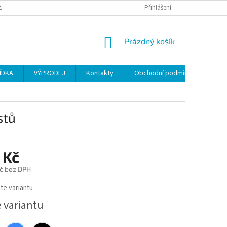
ANY OSOBNÍCH ÚDAJŮ
Přihlášení
NÁKUPNÍ
Prázdný košík
KOŠÍK
ÍDKA
VÝPRODEJ
Kontakty
Obchodní podmínky
stů
 Kč
č bez DPH
te variantu
e variantu