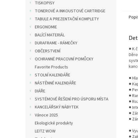
TISKOPISY
plastu 
TONEROVÉ A INKOUSTOVÉ CARTRIDGE
Popi
TABULE A PREZENTAČNÍ KOMPLETY
ERGONOMIE
BALÍCÍ MATERIÁL
Det
DURAFRAME - RÁMEČKY
● K 
OBČERSTVENÍ
Děro
OCHRANNÉ PRACOVNÍ POMŮCKY
syst
kanc
Favorite Products
STOLNÍ KALENDÁŘE
● Hl
NÁSTĚNNÉ KALENDÁŘE
● Kap
● Pe
DIÁŘE
● Ra
SYSTÉMOVÉ ŘEŠENÍ PRO ÚSPORU MÍSTA
● Ro
KANCELÁŘSKÝ NÁBYTEK
● In
● Zá
Vánoce 2025
● Zár
Ekologické produkty
● Vyu
LEITZ WOW
● Za