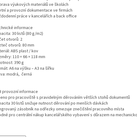
íprava výukových materiálů ve školách
etní a provozní dokumentace ve firmách
ždodenní práce v kancelářích a back office
chnické informace
acita: 30 listů (80 g/m2)
čet otvorů: 2
zteč otvorů: 80 mm
eriál: ABS plast / kov
změry: 110 × 66 × 118 mm
otnost: 390 g
mát: A6 na výšku – A3 na šířku
rva: modrá, černá
B provozní informace
čeno pro pracoviště s pravidelným děrováním větších stohů dokumentů
pacita 30 listů snižuje nutnost děrování po menších dávkách
tegrovaný zásobník na odřezky omezuje znečištění pracovního místa
odné pro centrální nákup kancelářského vybavení s důrazem na mechanick