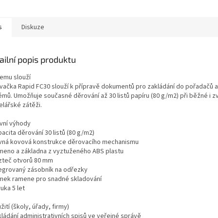
s prvky TPE je...
s
Diskuze
ailní popis produktu
čemu slouží
vačka Rapid FC30 slouží k přípravě dokumentů pro zakládání do pořadačů a
émů. Umožňuje současné děrování až 30 listů papíru (80 g/m2) při běžné i 
elářské zátěži.
avní výhody
acita děrování 30 listů (80 g/m2)
vná kovová konstrukce děrovacího mechanismu
meno a základna z vyztuženého ABS plastu
zteč otvorů 80 mm
tegrovaný zásobník na odřezky
mek ramene pro snadné skladování
uka 5 let
žití (školy, úřady, firmy)
kládání administrativních spisů ve veřejné správě