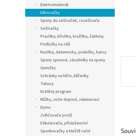
n
Elektromateriál
e
Děrovačky
l
Spony do sešívaček, rozešívače
Sešívačky
Pravítka, křivítka, kružítka, šablony
Podložky na stůl
Razítka, datumovky, podušky, barvy
Spony spisové, zásobníky na spony
Gumičky
Schránky na klíče, klíčenky
Tubusy
Drátěný program
Nůžky, nože dopisní, zalamovací
Dymo
Zvlhčovače prstů
Etiketovače, příslušenství
Souvi
Sponkovačky a kleště ruční