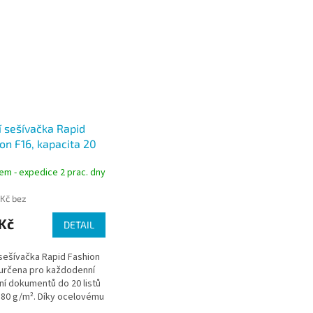
í sešívačka Rapid
on F16, kapacita 20
em - expedice 2 prac. dny
 Kč bez
Kč
DETAIL
 sešívačka Rapid Fashion
 určena pro každodenní
ní dokumentů do 20 listů
 80 g/m². Díky ocelovému
ismu a konstrukci z ABS