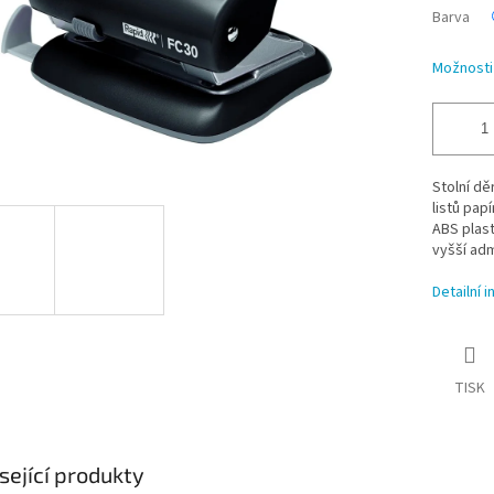
Barva
Možnosti
Stolní dě
listů pap
ABS plast
vyšší adm
Detailní 
TISK
sející produkty