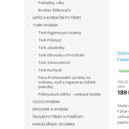
Pokladny, váhy
Brother štítkovače
LEPÍCÍ A KOREKČNÍ POTŘEBY
TORK HYGIENA
Tork Hygiena pro toalety
Tork Průmysl
Tork zásobníky
Stoln
Tork Ubrousky a Prostírání
Fashi
Tork Zdravotnictví
listů
Tork Kuchyně
Sklad
Peva Profesionální výrobky na
ochranu, mytí a regeneraci lidské
156,20
pokožky
DPH
189 
Průmyslové utěrky – netkaná textilie
CELTEX HYGIENA
Stolní
DROGERIE A HYGIENA
F16 je
ŠKOLNÍ POTŘEBY A POMŮCKY
sešívá
papíru
KANCELÁŘSKÁ TECHNIKA
mechan