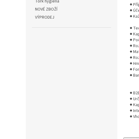
Tork hygiena
● Př
NOVÉ ZBOŽÍ
● Úč
● Ka
VÝPRODEJ
● Te
● Kap
● Po
● Ro
● Mat
● Ro
● Hm
● For
● Ba
● B2
● Ur
● Ka
● In
● Vh