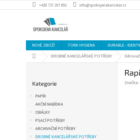
Přejít
+420 737 207 892
info@spokojenakancelar.cz
na
obsah
NOVÉ ZBOŽÍ
TORK HYGIENA
DURABLE - IDENT
Domů
DROBNÉ KANCELÁŘSKÉ POTŘEBY
Děrova
P
Rapi
o
Přeskočit
s
Značka:
Kategorie
kategorie
t
r
PAPÍR
a
AKČNÍ NABÍDKA
n
OBÁLKY
n
í
PSACÍ POTŘEBY
p
ARCHIVAČNÍ POTŘEBY
a
DROBNÉ KANCELÁŘSKÉ POTŘEBY