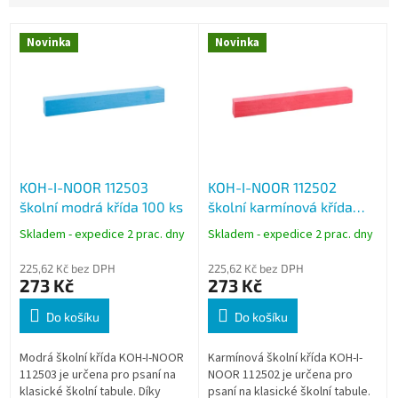
V
Novinka
Novinka
ý
p
i
s
p
r
o
KOH-I-NOOR 112503
KOH-I-NOOR 112502
d
školní modrá křída 100 ks
školní karmínová křída
u
100 ks
k
Skladem - expedice 2 prac. dny
Skladem - expedice 2 prac. dny
t
ů
225,62 Kč bez DPH
225,62 Kč bez DPH
273 Kč
273 Kč
Do košíku
Do košíku
Modrá školní křída KOH-I-NOOR
Karmínová školní křída KOH-I-
112503 je určena pro psaní na
NOOR 112502 je určena pro
klasické školní tabule. Díky
psaní na klasické školní tabule.