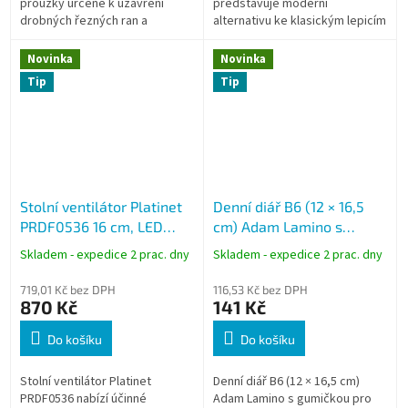
proužky určené k uzavření
představuje moderní
drobných řezných ran a
alternativu ke klasickým lepicím
podpoře jejich hojení. Na rozdíl
náplastem. Přilne sama k sobě
od běžné náplasti ránu pouze...
bez použití lepidla, nepřilepuje
Novinka
Novinka
se ke...
Tip
Tip
Stolní ventilátor Platinet
Denní diář B6 (12 × 16,5
PRDF0536 16 cm, LED
cm) Adam Lamino s
osvětlení, oscilace, 3000
gumičkou, motiv
Skladem - expedice 2 prac. dny
Skladem - expedice 2 prac. dny
mAh, bílý
Gramofonová deska 2027
BDA9-8-27
719,01 Kč bez DPH
116,53 Kč bez DPH
870 Kč
141 Kč
Do košíku
Do košíku
Stolní ventilátor Platinet
Denní diář B6 (12 × 16,5 cm)
PRDF0536 nabízí účinné
Adam Lamino s gumičkou pro