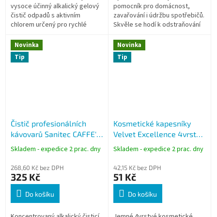
vysoce účinný alkalický gelový
pomocník pro domácnost,
čistič odpadů s aktivním
zavařování i údržbu spotřebičů.
chlorem určený pro rychlé
Skvěle se hodí k odstraňování
odstranění ucpání i preventivní
vodního kamene z
údržbu odpadních potrubí. Díky
rychlovarných konvic,
Novinka
Novinka
husté...
kávovarů,...
Tip
Tip
Čistič profesionálních
Kosmetické kapesníky
kávovarů Sanitec CAFFE'
Velvet Excellence 4vrstvé
WASH 1 l
90 ks
Skladem - expedice 2 prac. dny
Skladem - expedice 2 prac. dny
268,60 Kč bez DPH
42,15 Kč bez DPH
325 Kč
51 Kč
Do košíku
Do košíku
Koncentrovaný alkalický čisticí
Jemné 4vrstvé kosmetické