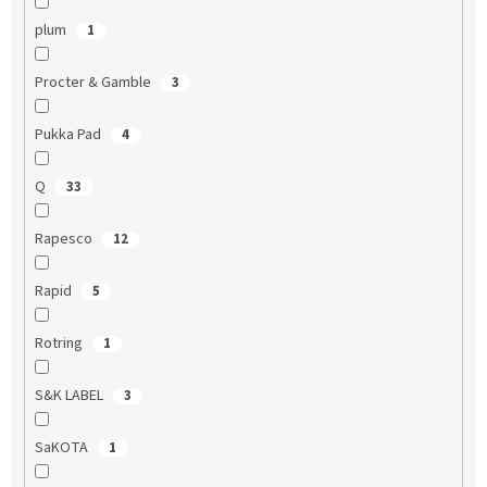
plum
1
Procter & Gamble
3
Pukka Pad
4
Q
33
Rapesco
12
Rapid
5
Rotring
1
S&K LABEL
3
SaKOTA
1