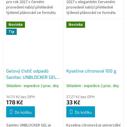
pro rok 2027 v černém
2027 v elegantním červeném
provedení nabízí přehledné
provedení nabízí přehledné
týdenní plánování ve formátu
týdenní plánování ve formátu
A5. Elegantní měkká
A5. Flexibilní desky z jemného
flexovazba, uzavírání na
materiálu, praktické uzavírání...
Novinka
Novinka
gumičku, krémový papír a...
Tip
Gelový čistič odpadů
Kyselina citronová 100 g
Sanitec UNBLOCKER GEL 1
l
Skladem - expedice 2 prac. dny
Skladem - expedice 2 prac. dny
147,11 Kč bez DPH
27,27 Kč bez DPH
178 Kč
33 Kč
Do košíku
Do košíku
Sanitec UNBLOCKER GEL je
Kyselina citronová je univerzální