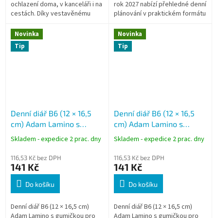
ochlazení doma, v kanceláři i na
rok 2027 nabízí přehledné denní
cestách. Díky vestavěnému
plánování v praktickém formátu
akumulátoru 3000 mAh
vhodném pro práci i osobní
umožňuje až 8 hodin
organizaci. Matně laminované...
Novinka
Novinka
bezdrátového provozu a lze...
Tip
Tip
Denní diář B6 (12 × 16,5
Denní diář B6 (12 × 16,5
cm) Adam Lamino s
cm) Adam Lamino s
gumičkou, motiv Velryby
gumičkou, motiv Citron
Skladem - expedice 2 prac. dny
Skladem - expedice 2 prac. dny
2027 BDA9-7-27
2027 BDA9-5-27
116,53 Kč bez DPH
116,53 Kč bez DPH
141 Kč
141 Kč
Do košíku
Do košíku
Denní diář B6 (12 × 16,5 cm)
Denní diář B6 (12 × 16,5 cm)
Adam Lamino s gumičkou pro
Adam Lamino s gumičkou pro