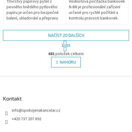
Třívrstvý papírový pytel z
Hodnotová počítačka bankovek
pevného hnědého pytlového
N-8III je profesionální zařízení
papíru je určen pro bezpečné
určené pro rychlé počítání a
balení, skladování a přepravu
kontrolu pravosti bankovek.
těžkých suchých sypkých
Automaticky rozpoznává
materiálů. Díky rozměru 65 ×
smíšené nominální hodnoty a...
120 cm,...
NAČÍST 20 DALŠÍCH
S
1
35
t
O
r
681
položek celkem
v
á
l
NAHORU
n
á
k
d
o
v
Z
a
á
c
á
n
í
p
í
p
a
Kontakt
r
t
v
info
@
spokojenakancelar.cz
í
k
y
+420 737 207 892
v
ý