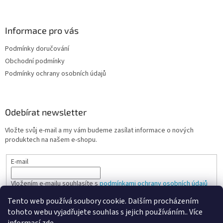
p
i
s
Informace pro vás
u
Podmínky doručování
Obchodní podmínky
Podmínky ochrany osobních údajů
Odebírat newsletter
Vložte svůj e-mail a my vám budeme zasílat informace o nových
produktech na našem e-shopu.
E-mail
Vložením e-mailu souhlasíte s
podmínkami ochrany osobních údajů
Tento web používá soubory cookie. Dalším procházením
PŘIHLÁSIT SE
tohoto webu vyjadřujete souhlas s jejich používáním.. Více