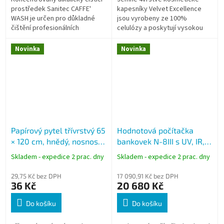
prostředek Sanitec CAFFE'
kapesníky Velvet Excellence
WASH je určen pro důkladné
jsou vyrobeny ze 100%
čištění profesionálních
celulózy a poskytují vysokou
pákových kávovarů. Účinně
měkkost, pevnost i šetrnost k
odstraňuje karbonizované
pokožce. Elegantní design
Novinka
Novinka
usazeniny, kávové...
krabičky se hodí...
Papírový pytel třívrstvý 65
Hodnotová počítačka
× 120 cm, hnědý, nosnost
bankovek N-8III s UV, IR,
do 50 kg
IM, SD a TD detekcí
Skladem - expedice 2 prac. dny
Skladem - expedice 2 prac. dny
29,75 Kč bez DPH
17 090,91 Kč bez DPH
36 Kč
20 680 Kč
Do košíku
Do košíku