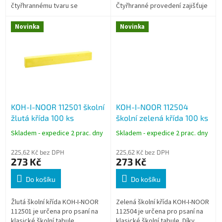
čtyřhrannému tvaru se
Čtyřhranné provedení zajišťuje
pohodlně drží, neodvaluje se z
pohodlný úchop, lepší kontrolu
pracovní plochy a umožňuje
při psaní a zabraňuje...
Novinka
Novinka
přesné...
KOH-I-NOOR 112501 školní
KOH-I-NOOR 112504
žlutá křída 100 ks
školní zelená křída 100 ks
Skladem - expedice 2 prac. dny
Skladem - expedice 2 prac. dny
225,62 Kč bez DPH
225,62 Kč bez DPH
273 Kč
273 Kč
Do košíku
Do košíku
Žlutá školní křída KOH-I-NOOR
Zelená školní křída KOH-I-NOOR
112501 je určena pro psaní na
112504 je určena pro psaní na
klasické školní tabule.
klasické školní tabule. Díky