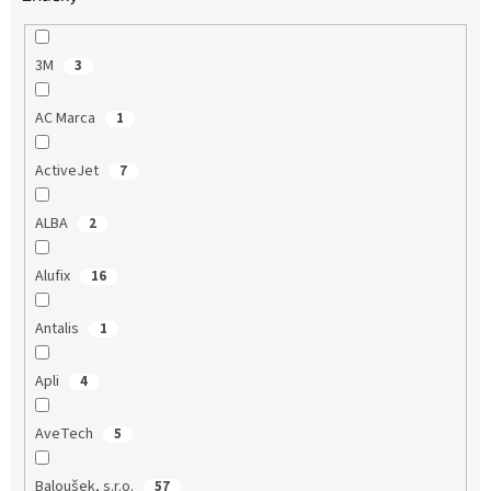
3M
3
AC Marca
1
ActiveJet
7
ALBA
2
Alufix
16
Antalis
1
Apli
4
AveTech
5
Baloušek, s.r.o.
57