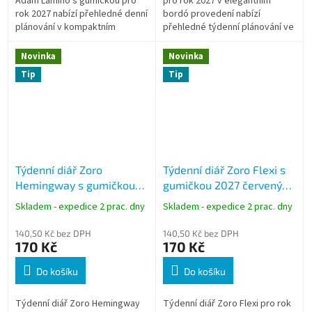
Adam Lamino s gumičkou pro
pro rok 2027 v elegantním
rok 2027 nabízí přehledné denní
bordó provedení nabízí
plánování v kompaktním
přehledné týdenní plánování ve
formátu vhodném do práce i na
formátu A5. Měkká flexovazba,
cesty. Matně laminované desky
uzavírání na gumičku, krémový
Novinka
Novinka
s...
papír a...
Tip
Tip
Týdenní diář Zoro
Týdenní diář Zoro Flexi s
Hemingway s gumičkou
gumičkou 2027 červený
2027 černý A5 krémový
BTZ3-6-27
Skladem - expedice 2 prac. dny
Skladem - expedice 2 prac. dny
papír BTZK5-2-27
140,50 Kč bez DPH
140,50 Kč bez DPH
170 Kč
170 Kč
Do košíku
Do košíku
Týdenní diář Zoro Hemingway
Týdenní diář Zoro Flexi pro rok