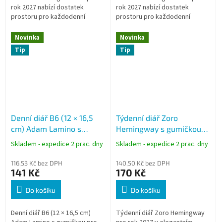
rok 2027 nabízí dostatek
rok 2027 nabízí dostatek
prostoru pro každodenní
prostoru pro každodenní
plánování v praktickém
plánování v kompaktním
formátu. Matně laminované
formátu. Matně laminované
Novinka
Novinka
desky s motivem velryb...
desky s parciálním...
Tip
Tip
Denní diář B6 (12 × 16,5
Týdenní diář Zoro
cm) Adam Lamino s
Hemingway s gumičkou
gumičkou, motiv Ptáčci
2027 bordó A5 krémový
Skladem - expedice 2 prac. dny
Skladem - expedice 2 prac. dny
2027 BDA9-6-27
papír BTZK5-3-27
116,53 Kč bez DPH
140,50 Kč bez DPH
141 Kč
170 Kč
Do košíku
Do košíku
Denní diář B6 (12 × 16,5 cm)
Týdenní diář Zoro Hemingway