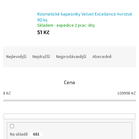
Kosmetické kapesníky Velvet Excellence 4vrstvé
90 ks
Skladem - expedice 2 prac. dny
51 Kč
Ř
a
Nejlevnější
Nejdražší
Nejprodávanější
Abecedně
z
e
n
Cena
í
p
8
Kč
109998
Kč
r
o
d
u
k
t
Na skladě
681
ů