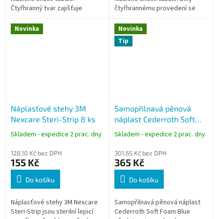
Čtyřhranný tvar zajišťuje
čtyřhrannému provedení se
pohodlný úchop, lepší kontrolu
pohodlně drží v ruce,
při psaní a zabraňuje
neodvaluje se z lavice a
Novinka
Novinka
odkutálení...
umožňuje...
Tip
Náplasťové stehy 3M
Samopřilnavá pěnová
Nexcare Steri-Strip 8 ks
náplast Cederroth Soft
Foam Blue 3 cm × 4,5 m
Skladem - expedice 2 prac. dny
Skladem - expedice 2 prac. dny
128,10 Kč bez DPH
301,65 Kč bez DPH
155 Kč
365 Kč
Do košíku
Do košíku
Náplasťové stehy 3M Nexcare
Samopřilnavá pěnová náplast
Steri-Strip jsou sterilní lepicí
Cederroth Soft Foam Blue