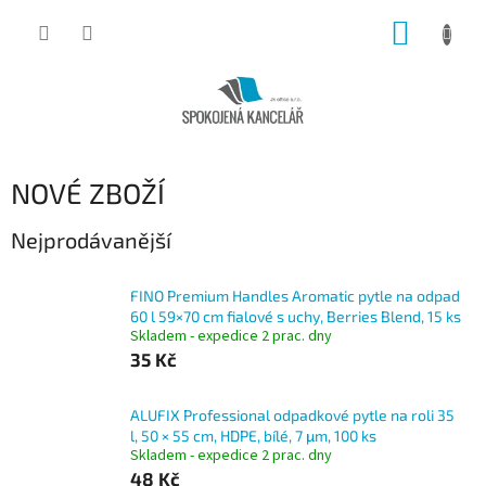
Přejít
NÁKUP
na
obsah
KOŠÍK
NOVÉ ZBOŽÍ
Nejprodávanější
FINO Premium Handles Aromatic pytle na odpad
60 l 59×70 cm fialové s uchy, Berries Blend, 15 ks
Skladem - expedice 2 prac. dny
35 Kč
ALUFIX Professional odpadkové pytle na roli 35
l, 50 × 55 cm, HDPE, bílé, 7 μm, 100 ks
Skladem - expedice 2 prac. dny
48 Kč