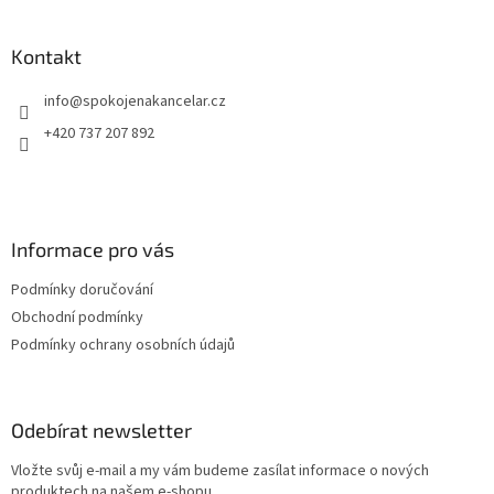
c
á
n
í
p
í
p
a
Kontakt
r
t
v
info
@
spokojenakancelar.cz
í
k
y
+420 737 207 892
v
ý
p
i
s
Informace pro vás
u
Podmínky doručování
Obchodní podmínky
Podmínky ochrany osobních údajů
Odebírat newsletter
Vložte svůj e-mail a my vám budeme zasílat informace o nových
produktech na našem e-shopu.