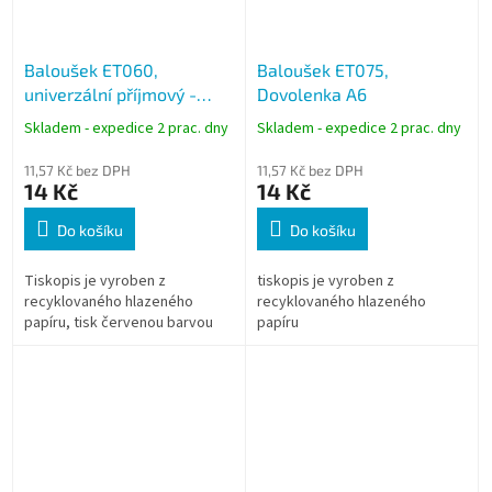
Baloušek ET060,
Baloušek ET075,
univerzální příjmový -
Dovolenka A6
výdajový pokladní doklad
Skladem - expedice 2 prac. dny
Skladem - expedice 2 prac. dny
A6
11,57 Kč bez DPH
11,57 Kč bez DPH
14 Kč
14 Kč
Do košíku
Do košíku
Tiskopis je vyroben z
tiskopis je vyroben z
recyklovaného hlazeného
recyklovaného hlazeného
papíru, tisk červenou barvou
papíru