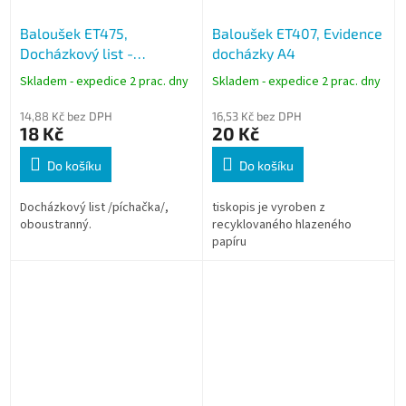
Baloušek ET475,
Baloušek ET407, Evidence
Docházkový list -
docházky A4
píchačka oboustranná
Skladem - expedice 2 prac. dny
Skladem - expedice 2 prac. dny
14,88 Kč bez DPH
16,53 Kč bez DPH
18 Kč
20 Kč
Do košíku
Do košíku
Docházkový list /píchačka/,
tiskopis je vyroben z
oboustranný.
recyklovaného hlazeného
papíru