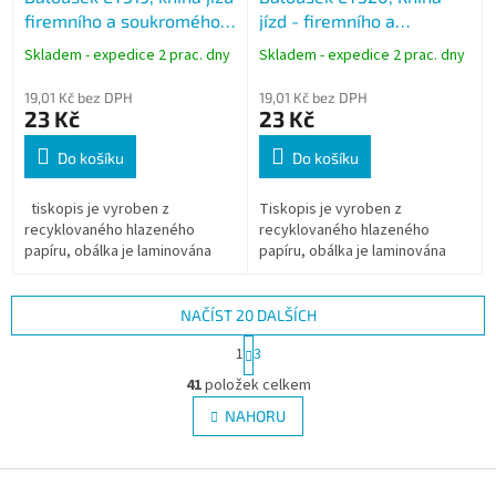
firemního a soukromého
jízd - firemního a
vozidla A5
soukromého vozidla A5
Skladem - expedice 2 prac. dny
Skladem - expedice 2 prac. dny
19,01 Kč bez DPH
19,01 Kč bez DPH
23 Kč
23 Kč
Do košíku
Do košíku
tiskopis je vyroben z
Tiskopis je vyroben z
recyklovaného hlazeného
recyklovaného hlazeného
papíru, obálka je laminována
papíru, obálka je laminována
NAČÍST 20 DALŠÍCH
S
1
3
t
O
r
41
položek celkem
v
á
l
NAHORU
n
á
k
d
o
v
Z
a
á