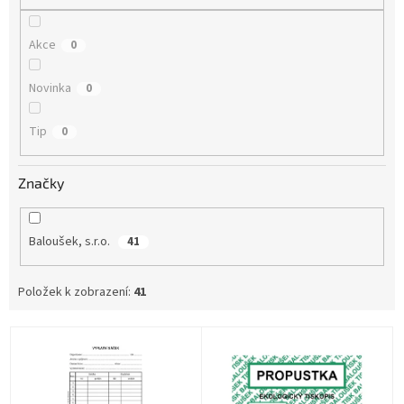
Akce
0
Novinka
0
Tip
0
Značky
Baloušek, s.r.o.
41
Položek k zobrazení:
41
V
ý
p
i