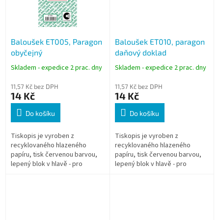
Baloušek ET005, Paragon
Baloušek ET010, paragon
obyčejný
daňový doklad
Skladem - expedice 2 prac. dny
Skladem - expedice 2 prac. dny
11,57 Kč bez DPH
11,57 Kč bez DPH
14 Kč
14 Kč
Do košíku
Do košíku
Tiskopis je vyroben z
Tiskopis je vyroben z
recyklovaného hlazeného
recyklovaného hlazeného
papíru, tisk červenou barvou,
papíru, tisk červenou barvou,
lepený blok v hlavě - pro
lepený blok v hlavě - pro
snadné odtrhávání
snadné odtrhávání.