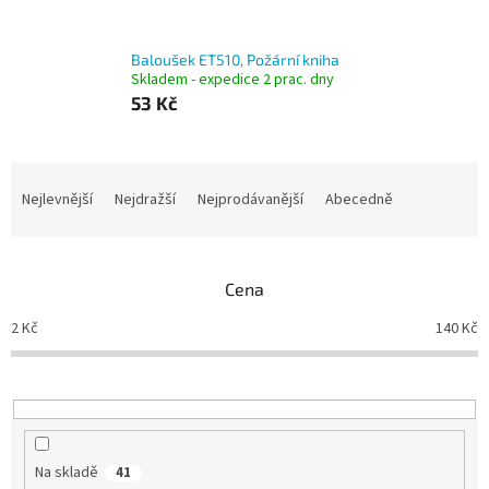
Baloušek ET510, Požární kniha
Skladem - expedice 2 prac. dny
53 Kč
Ř
a
Nejlevnější
Nejdražší
Nejprodávanější
Abecedně
z
e
n
Cena
í
p
2
Kč
140
Kč
r
o
d
u
k
t
Na skladě
41
ů