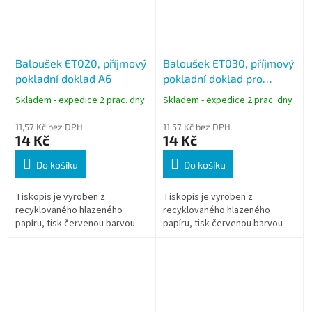
Baloušek ET020, příjmový
Baloušek ET030, příjmový
pokladní doklad A6
pokladní doklad pro
podvojné účetnictví A6
Skladem - expedice 2 prac. dny
Skladem - expedice 2 prac. dny
11,57 Kč bez DPH
11,57 Kč bez DPH
14 Kč
14 Kč
Do košíku
Do košíku
Tiskopis je vyroben z
Tiskopis je vyroben z
recyklovaného hlazeného
recyklovaného hlazeného
papíru, tisk červenou barvou
papíru, tisk červenou barvou