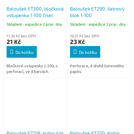
Baloušek ET300, bločková
Baloušek ET290, šatnový
vstupenka 1-100 čísel
blok 1-100
Skladem - expedice 2 prac. dny
Skladem - expedice 2 prac. dny
17,36 Kč bez DPH
19,01 Kč bez DPH
21 Kč
23 Kč
Do košíku
Do košíku
Bločkové vstupenky 1-100, s
Perforace, 8 druhů barevného
perforací, ve 4 barvách.
papíru
Baloušek ET319, kniha jízd
Baloušek ET320, Kniha