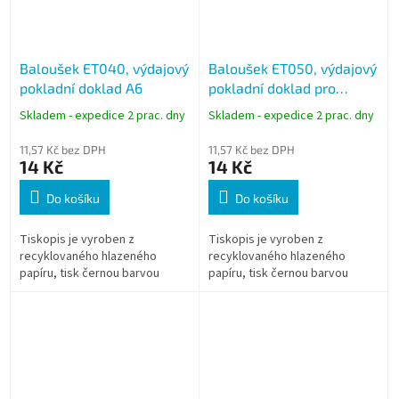
Baloušek ET040, výdajový
Baloušek ET050, výdajový
pokladní doklad A6
pokladní doklad pro
podvojné účetnictví A6
Skladem - expedice 2 prac. dny
Skladem - expedice 2 prac. dny
11,57 Kč bez DPH
11,57 Kč bez DPH
14 Kč
14 Kč
Do košíku
Do košíku
Tiskopis je vyroben z
Tiskopis je vyroben z
recyklovaného hlazeného
recyklovaného hlazeného
papíru, tisk černou barvou
papíru, tisk černou barvou