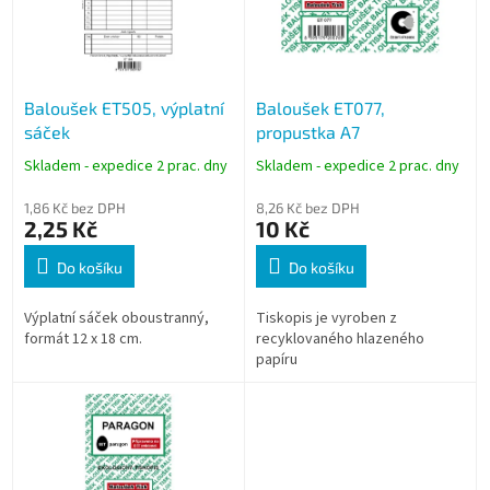
s
p
r
o
Baloušek ET505, výplatní
Baloušek ET077,
d
sáček
propustka A7
u
k
Skladem - expedice 2 prac. dny
Skladem - expedice 2 prac. dny
t
ů
1,86 Kč bez DPH
8,26 Kč bez DPH
2,25 Kč
10 Kč
Do košíku
Do košíku
Výplatní sáček oboustranný,
Tiskopis je vyroben z
formát 12 x 18 cm.
recyklovaného hlazeného
papíru