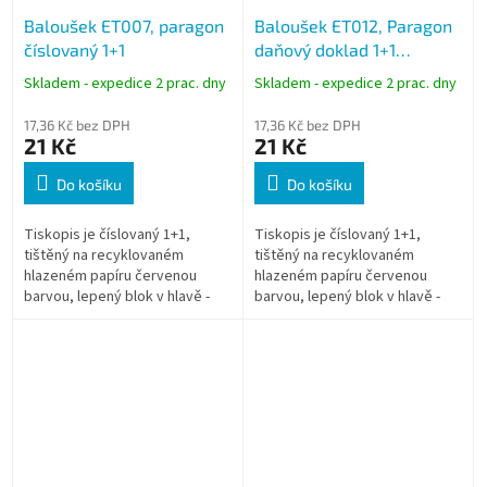
Baloušek ET007, paragon
Baloušek ET012, Paragon
číslovaný 1+1
daňový doklad 1+1
číslovaný
Skladem - expedice 2 prac. dny
Skladem - expedice 2 prac. dny
17,36 Kč bez DPH
17,36 Kč bez DPH
21 Kč
21 Kč
Do košíku
Do košíku
Tiskopis je číslovaný 1+1,
Tiskopis je číslovaný 1+1,
tištěný na recyklovaném
tištěný na recyklovaném
hlazeném papíru červenou
hlazeném papíru červenou
barvou, lepený blok v hlavě -
barvou, lepený blok v hlavě -
pro snadné odtrhávání
pro snadné odtrhávání