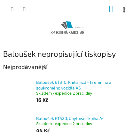
Přejít
NÁKUP
na
obsah
KOŠÍK
Baloušek nepropisující tiskopisy
Nejprodávanější
Baloušek ET310, Kniha jízd - firemního a
soukromého vozidla A6
Skladem - expedice 2 prac. dny
16 Kč
Baloušek ET520, Ubytovací kniha A4
Skladem - expedice 2 prac. dny
44 Kč