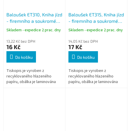
Baloušek ET310, Kniha jízd
Baloušek ET315, Kniha jízd
- firemního a soukromého
- firemního a soukromého
vozidla A6
vozidla 1/3 A4
Skladem - expedice 2 prac. dny
Skladem - expedice 2 prac. dny
13,22 Kč bez DPH
14,05 Kč bez DPH
16 Kč
17 Kč
Do košíku
Do košíku
Tiskopis je vyroben z
Tiskopis je vyroben z
recyklovaného hlazeného
recyklovaného hlazeného
papíru, obálka je laminována
papíru, obálka je laminována