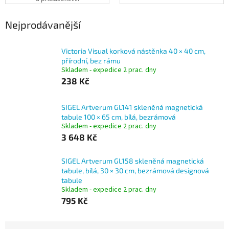
Nejprodávanější
Victoria Visual korková nástěnka 40 × 40 cm,
přírodní, bez rámu
Skladem - expedice 2 prac. dny
238 Kč
SIGEL Artverum GL141 skleněná magnetická
tabule 100 × 65 cm, bílá, bezrámová
Skladem - expedice 2 prac. dny
3 648 Kč
SIGEL Artverum GL158 skleněná magnetická
tabule, bílá, 30 × 30 cm, bezrámová designová
tabule
Skladem - expedice 2 prac. dny
795 Kč
Ř