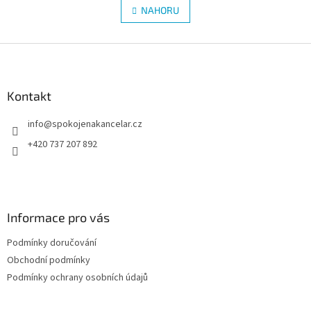
á
l
NAHORU
n
á
k
d
o
v
Z
a
á
c
á
n
í
p
í
p
a
Kontakt
r
t
v
info
@
spokojenakancelar.cz
í
k
y
+420 737 207 892
v
ý
p
i
s
Informace pro vás
u
Podmínky doručování
Obchodní podmínky
Podmínky ochrany osobních údajů