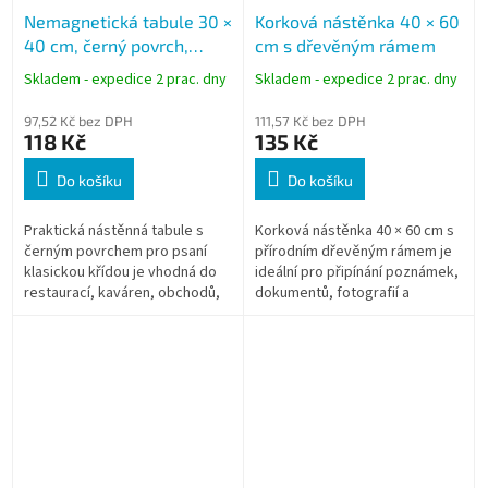
Nemagnetická tabule 30 ×
Korková nástěnka 40 × 60
40 cm, černý povrch,
cm s dřevěným rámem
dřevěný rám
Skladem - expedice 2 prac. dny
Skladem - expedice 2 prac. dny
97,52 Kč bez DPH
111,57 Kč bez DPH
118 Kč
135 Kč
Do košíku
Do košíku
Praktická nástěnná tabule s
Korková nástěnka 40 × 60 cm s
černým povrchem pro psaní
přírodním dřevěným rámem je
klasickou křídou je vhodná do
ideální pro připínání poznámek,
restaurací, kaváren, obchodů,
dokumentů, fotografií a
škol i domácností. Díky
důležitých informací. Díky
dřevěnému rámu, snadno
kvalitní korkové ploše a
omyvatelnému...
dodávanému...