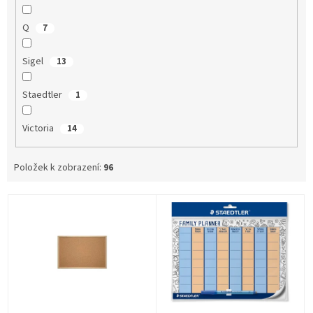
Q
7
Sigel
13
Staedtler
1
Victoria
14
Položek k zobrazení:
96
V
ý
p
i
s
p
r
o