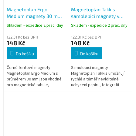
Magnetoplan Ergo
Magnetoplan Takkis
Medium magnety 30 mm
samolepicí magnety v
černé, feritové magnety,
dávkovači, 45 ks
Skladem - expedice 2 prac. dny
Skladem - expedice 2 prac. dny
10 ks
122,31 Kč bez DPH
122,31 Kč bez DPH
148 Kč
148 Kč
Do košíku
Do košíku
Černé feritové magnety
Samolepicí magnety
Magnetoplan Ergo Medium s
Magnetoplan Takkis umožňují
průměrem 30 mm jsou vhodné
rychlé a téměř neviditelné
pro magnetické tabule,
uchycení papíru, fotografií
plánovací systémy i informační
nebo kartonů na magnetické
panely. Ergonomické provedení
povrchy. Stačí je nalepit na
usnadňuje...
zadní stranu...