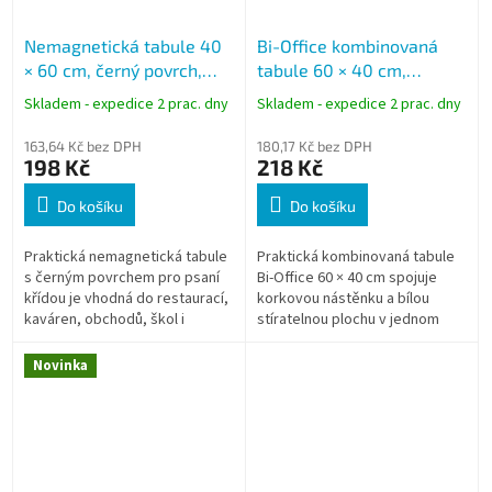
Nemagnetická tabule 40
Bi-Office kombinovaná
× 60 cm, černý povrch,
tabule 60 × 40 cm,
dřevěný rám
korková a bílá stíratelná,
Skladem - expedice 2 prac. dny
Skladem - expedice 2 prac. dny
dřevěný rám
163,64 Kč bez DPH
180,17 Kč bez DPH
198 Kč
218 Kč
Do košíku
Do košíku
Praktická nemagnetická tabule
Praktická kombinovaná tabule
s černým povrchem pro psaní
Bi-Office 60 × 40 cm spojuje
křídou je vhodná do restaurací,
korkovou nástěnku a bílou
kaváren, obchodů, škol i
stíratelnou plochu v jednom
domácností. Díky dřevěnému
produktu. Umožňuje současně
rámu, snadno čistitelnému
připínat dokumenty a
Novinka
povrchu a...
zapisovat...