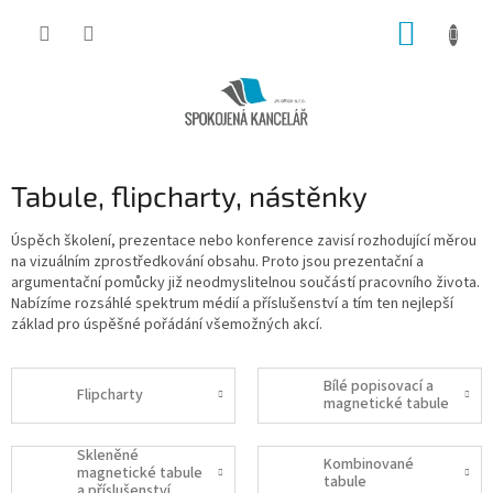
Přejít
NÁKUP
na
obsah
KOŠÍK
Tabule, flipcharty, nástěnky
Úspěch školení, prezentace nebo konference zavisí rozhodující měrou
na vizuálním zprostředkování obsahu. Proto jsou prezentační a
argumentační pomůcky již neodmyslitelnou součástí pracovního života.
Nabízíme rozsáhlé spektrum médií a příslušenství a tím ten nejlepší
základ pro úspěšné pořádání všemožných akcí.
Bílé popisovací a
Flipcharty
magnetické tabule
Skleněné
Kombinované
magnetické tabule
tabule
a příslušenství