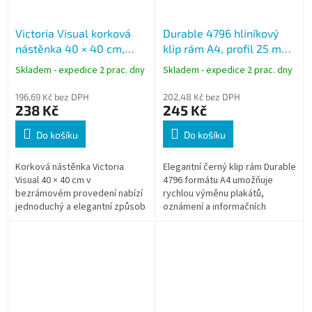
Victoria Visual korková
Durable 4796 hliníkový
nástěnka 40 × 40 cm,
klip rám A4, profil 25 mm,
přírodní, bez rámu
černý, zkosené rohy
Skladem - expedice 2 prac. dny
Skladem - expedice 2 prac. dny
196,69 Kč bez DPH
202,48 Kč bez DPH
238 Kč
245 Kč
Do košíku
Do košíku
Korková nástěnka Victoria
Elegantní černý klip rám Durable
Visual 40 × 40 cm v
4796 formátu A4 umožňuje
bezrámovém provedení nabízí
rychlou výměnu plakátů,
jednoduchý a elegantní způsob
oznámení a informačních
organizace poznámek,
sdělení bez nutnosti
fotografií a důležitých
demontáže rámu. Antireflexní
informací. Díky přírodnímu...
UV fólie chrání...