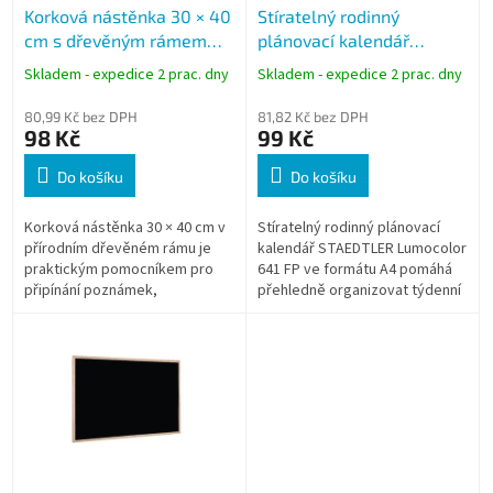
Korková nástěnka 30 × 40
Stíratelný rodinný
d
cm s dřevěným rámem
plánovací kalendář
u
Concorde
STAEDTLER Lumocolor
k
Skladem - expedice 2 prac. dny
Skladem - expedice 2 prac. dny
641 FP, A4
t
ů
80,99 Kč bez DPH
81,82 Kč bez DPH
98 Kč
99 Kč
Do košíku
Do košíku
Korková nástěnka 30 × 40 cm v
Stíratelný rodinný plánovací
přírodním dřevěném rámu je
kalendář STAEDTLER Lumocolor
praktickým pomocníkem pro
641 FP ve formátu A4 pomáhá
připínání poznámek,
přehledně organizovat týdenní
dokumentů, fotografií i
program doma i v kanceláři.
důležitých upozornění. Díky
Samolepicí provedení drží na...
kvalitní korkové ploše...