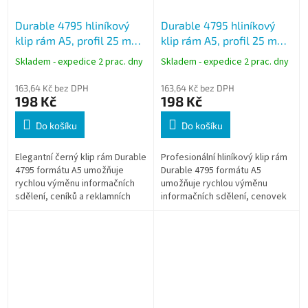
Durable 4795 hliníkový
Durable 4795 hliníkový
klip rám A5, profil 25 mm,
klip rám A5, profil 25 mm,
černý, zkosené rohy
stříbrný, zkosené rohy
Skladem - expedice 2 prac. dny
Skladem - expedice 2 prac. dny
163,64 Kč bez DPH
163,64 Kč bez DPH
198 Kč
198 Kč
Do košíku
Do košíku
Elegantní černý klip rám Durable
Profesionální hliníkový klip rám
4795 formátu A5 umožňuje
Durable 4795 formátu A5
rychlou výměnu informačních
umožňuje rychlou výměnu
sdělení, ceníků a reklamních
informačních sdělení, cenovek
materiálů bez demontáže rámu.
a plakátů bez nutnosti
Antireflexní UV fólie zajišťuje...
demontáže rámu. Antireflexní
UV fólie...