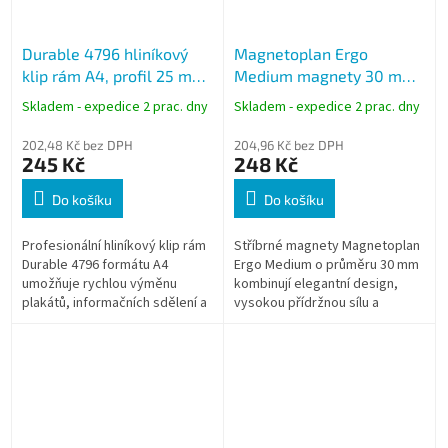
Durable 4796 hliníkový
Magnetoplan Ergo
klip rám A4, profil 25 mm,
Medium magnety 30 mm
stříbrný, zkosené rohy
stříbrné, feritové
Skladem - expedice 2 prac. dny
Skladem - expedice 2 prac. dny
magnety, 10 ks
202,48 Kč bez DPH
204,96 Kč bez DPH
245 Kč
248 Kč
Do košíku
Do košíku
Profesionální hliníkový klip rám
Stříbrné magnety Magnetoplan
Durable 4796 formátu A4
Ergo Medium o průměru 30 mm
umožňuje rychlou výměnu
kombinují elegantní design,
plakátů, informačních sdělení a
vysokou přídržnou sílu a
oznámení bez nutnosti
ergonomické provedení. Jsou
demontáže rámu. Antireflexní
ideální pro magnetické tabule,...
UV fólie...