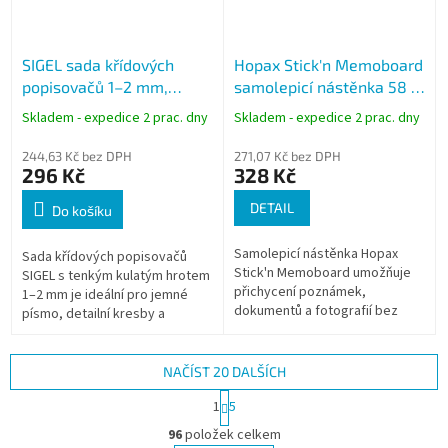
SIGEL sada křídových
Hopax Stick'n Memoboard
popisovačů 1–2 mm,
samolepicí nástěnka 58 ×
kulatý hrot, 4 barvy
46 cm, korkový vzor
Skladem - expedice 2 prac. dny
Skladem - expedice 2 prac. dny
244,63 Kč bez DPH
271,07 Kč bez DPH
296 Kč
328 Kč
DETAIL
Do košíku
Samolepicí nástěnka Hopax
Sada křídových popisovačů
Stick'n Memoboard umožňuje
SIGEL s tenkým kulatým hrotem
přichycení poznámek,
1–2 mm je ideální pro jemné
dokumentů a fotografií bez
písmo, detailní kresby a
použití připínáčků nebo
kreativní značení. Výrazné
magnetů. Díky speciálnímu
barvy vyniknou na skleněných
povrchu lze papíry...
tabulích,...
NAČÍST 20 DALŠÍCH
S
1
5
t
O
r
96
položek celkem
v