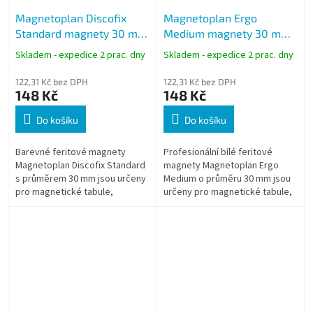
Magnetoplan Discofix
Magnetoplan Ergo
Standard magnety 30 mm
Medium magnety 30 mm
MIX, feritové magnety, 10
bílé, feritové magnety, 10
Skladem - expedice 2 prac. dny
Skladem - expedice 2 prac. dny
ks
ks
122,31 Kč bez DPH
122,31 Kč bez DPH
148 Kč
148 Kč
Do košíku
Do košíku
Barevné feritové magnety
Profesionální bílé feritové
Magnetoplan Discofix Standard
magnety Magnetoplan Ergo
s průměrem 30 mm jsou určeny
Medium o průměru 30 mm jsou
pro magnetické tabule,
určeny pro magnetické tabule,
plánovací tabule i informační
plánovací systémy a informační
panely. Ergonomický tvar
panely. Ergonomický tvar
usnadňuje...
usnadňuje...