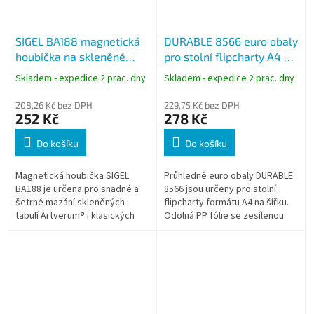
SIGEL BA188 magnetická
DURABLE 8566 euro obaly
houbička na skleněné
pro stolní flipcharty A4 na
tabule Artverum®, 13 × 6
šířku, 10 ks
Skladem - expedice 2 prac. dny
Skladem - expedice 2 prac. dny
cm
208,26 Kč bez DPH
229,75 Kč bez DPH
252 Kč
278 Kč
Do košíku
Do košíku
Magnetická houbička SIGEL
Průhledné euro obaly DURABLE
BA188 je určena pro snadné a
8566 jsou určeny pro stolní
šetrné mazání skleněných
flipcharty formátu A4 na šířku.
tabulí Artverum® i klasických
Odolná PP fólie se zesílenou
bílých tabulí. Díky
perforací a bočním otevíráním
integrovanému magnetickému
umožňuje snadné vkládání...
jádru drží přímo na...