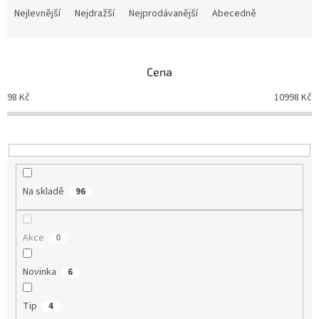
a
Nejlevnější
Nejdražší
Nejprodávanější
Abecedně
z
e
n
Cena
í
p
98
Kč
10998
Kč
r
o
d
u
k
t
Na skladě
96
ů
Akce
0
Novinka
6
Tip
4