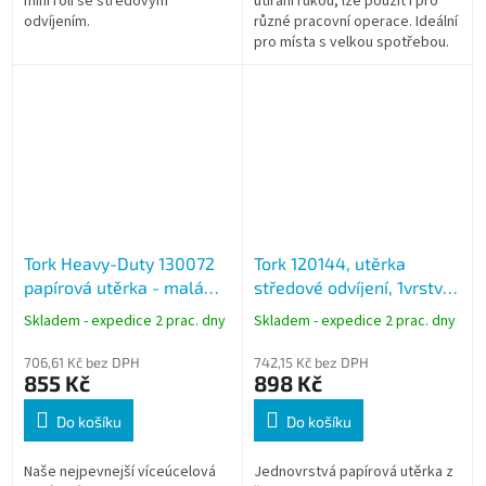
mini roli se středovým
utírání rukou, lze použít i pro
odvíjením.
různé pracovní operace. Ideální
pro místa s velkou spotřebou.
Odvíjení ze středu - jednoduše
a rychle si...
Tork Heavy-Duty 130072
Tork 120144, utěrka
papírová utěrka - malá
středové odvíjení, 1vrstvá
kombi role modrá, návin
žlutá, návin 115m, M1,
Skladem - expedice 2 prac. dny
Skladem - expedice 2 prac. dny
170 m, balení 2 role
karton 11 rolí
706,61 Kč bez DPH
742,15 Kč bez DPH
855 Kč
898 Kč
Do košíku
Do košíku
Naše nejpevnejší víceúcelová
Jednovrstvá papírová utěrka z