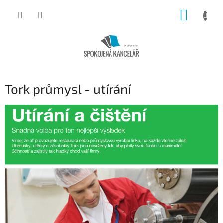
Přejít
NÁKUP
na
obsah
KOŠÍK
Tork průmysl - utírání