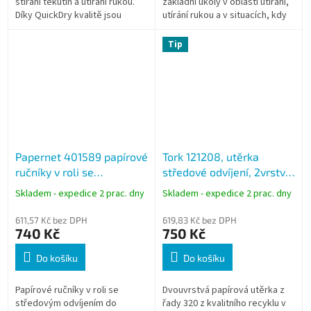
stírání tekutin a utírání rukou.
základní úkoly v oblasti utírání,
Díky QuickDry kvalitě jsou
utírání rukou a v situacích, kdy
utěrky silnejší a daný úkol
je důležitá nákladová účinnost.
zvládnou rychleji díky vyšší...
Tip
Papernet 401589 papírové
Tork 121208, utěrka
ručníky v roli se
středové odvíjení, 2vrstvá
středovým odvíjením Midi
bílá, návin 135m, M2,
Skladem - expedice 2 prac. dny
Skladem - expedice 2 prac. dny
M3, 2vrstvé bílé, 67 m, 12
karton 6 rolí
rolí
611,57 Kč bez DPH
619,83 Kč bez DPH
740 Kč
750 Kč
Do košíku
Do košíku
Papírové ručníky v roli se
Dvouvrstvá papírová utěrka z
středovým odvíjením do
řady 320 z kvalitního recyklu v