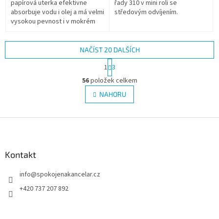
papírová uterka efektivne
řady 310 v mini roli se
absorbuje vodu i olej a má velmi
středovým odvíjením.
vysokou pevnost i v mokrém
stavu.
NAČÍST 20 DALŠÍCH
S
1
3
t
O
r
56
položek celkem
v
á
l
NAHORU
n
á
k
d
o
v
Z
a
á
c
á
n
í
p
í
p
a
Kontakt
r
t
v
info
@
spokojenakancelar.cz
í
k
y
+420 737 207 892
v
ý
p