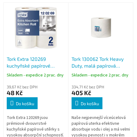
V
ý
p
i
s
p
r
o
Tork Extra 120269
Tork 130062 Tork Heavy
d
kuchyňské papírové
Duty, malá papírová
u
utěrky 2 role, 2-vrstvé,
utěrka 2 vrstvá bílá, návin
k
Skladem - expedice 2 prac. dny
Skladem - expedice 2 prac. dny
extra savé, Premium
170m, 500 útržků, W1, W2
t
ů
39,67 Kč bez DPH
334,71 Kč bez DPH
48 Kč
405 Kč
Do košíku
Do košíku
Tork Extra 120269 jsou
Naše nejpevnejší víceúcelová
prémiové dvouvrstvé
papírová uterka efektivne
kuchyňské papírové utěrky s
absorbuje vodu i olej a má velmi
vysokou absorpční schopností.
vysokou pevnost i v mokrém