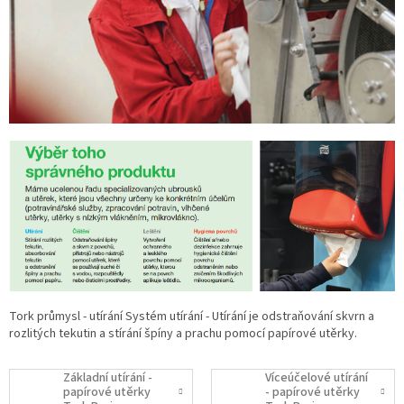
Tork průmysl - utírání Systém utírání - Utírání je odstraňování skvrn a
rozlitých tekutin a stírání špíny a prachu pomocí papírové utěrky.
Základní utírání -
Víceúčelové utírání
papírové utěrky
- papírové utěrky