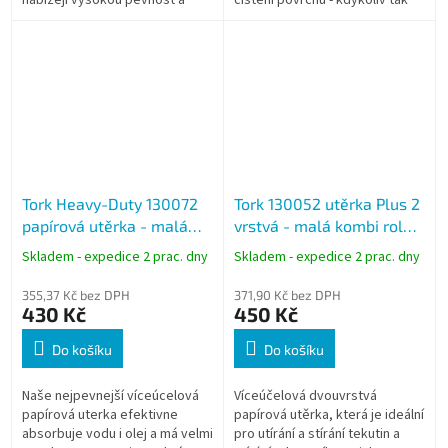
savost při každodenním použití.
připravené k okamžitému
Role s návinem 55 m jsou...
použití.
Tork Heavy-Duty 130072
Tork 130052 utěrka Plus 2
papírová utěrka - malá
vrstvá - malá kombi role
kombi role modrá, návin
modrá, návin 255 m
Skladem - expedice 2 prac. dny
Skladem - expedice 2 prac. dny
170 m
355,37 Kč bez DPH
371,90 Kč bez DPH
430 Kč
450 Kč
Do košíku
Do košíku
Naše nejpevnejší víceúcelová
Víceúčelová dvouvrstvá
papírová uterka efektivne
papírová utěrka, která je ideální
absorbuje vodu i olej a má velmi
pro utírání a stírání tekutin a