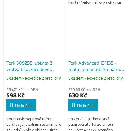
i sušení rukou. Tuto papírovou
utěrku lze používat buď v Tork
stojanech na podlahu či...
Tork 509255, utěrka 2
Tork Advanced 131135 -
vrstvá bílá, středové
malá kombi utěrka na roli
odvíjení, W1/W2, balení 2
bílá, návin 460 m, W1 W2
Skladem - expedice 2 prac. dny
Skladem - expedice 2 prac. dny
role, návin 184 m
494,21 Kč bez DPH
520,66 Kč bez DPH
598 Kč
630 Kč
Do košíku
Do košíku
Tork Basic papírová utěrka
Univerzální jednovrstvá
2vrstvá je ideálním řešením pro
papírová utěrka ze směsi
základní úkoly v oblasti utírání,
celulózy a recyklovaného