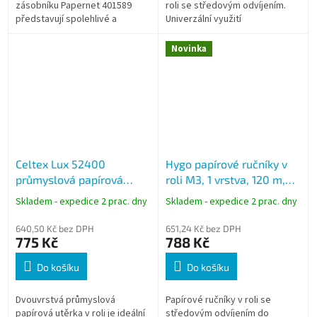
zásobníku Papernet 401589
roli se středovým odvíjením.
představují spolehlivé a
Univerzální využití
hygienické řešení pro
každodenní provoz. Dvouvrstvá
Novinka
čistá celulóza nabízí...
Celtex Lux 52400
Hygo papírové ručníky v
průmyslová papírová
roli M3, 1 vrstva, 120 m,
utěrka v roli bílá 2vrstvá
bílé, 10 rolí
Skladem - expedice 2 prac. dny
Skladem - expedice 2 prac. dny
návin 300 m 1000 útržků
W1/W2 2 role
640,50 Kč bez DPH
651,24 Kč bez DPH
775 Kč
788 Kč
Do košíku
Do košíku
Dvouvrstvá průmyslová
Papírové ručníky v roli se
papírová utěrka v roli je ideální
středovým odvíjením do