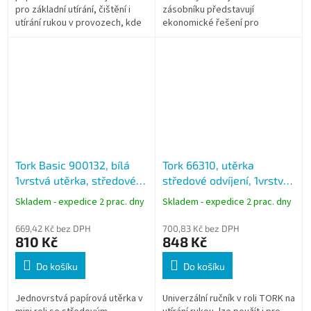
pro základní utírání, čištění i
zásobníku představují
utírání rukou v provozech, kde
ekonomické řešení pro
je důležitá nákladová efektivita.
provozy s vysokou spotřebou.
Díky vysokému návinu a...
Jednovrstvé provedení s
návinem 120 m zajišťuje...
Tork Basic 900132, bílá
Tork 66310, utěrka
1vrstvá utěrka, středové
středové odvíjení, 1vrstvá
odvíjení Mini, M1, karton
bílá, návin 350m, M2,
Skladem - expedice 2 prac. dny
Skladem - expedice 2 prac. dny
10 rolí
karton 6 rolí
669,42 Kč bez DPH
700,83 Kč bez DPH
810 Kč
848 Kč
Do košíku
Do košíku
Jednovrstvá papírová utěrka v
Univerzální ručník v roli TORK na