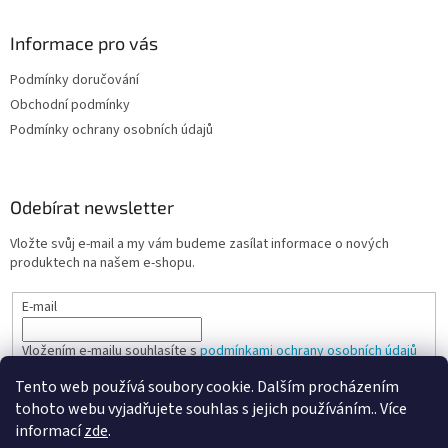
i
s
Informace pro vás
u
Podmínky doručování
Obchodní podmínky
Podmínky ochrany osobních údajů
Odebírat newsletter
Vložte svůj e-mail a my vám budeme zasílat informace o nových
produktech na našem e-shopu.
E-mail
Vložením e-mailu souhlasíte s
podmínkami ochrany osobních údajů
Tento web používá soubory cookie. Dalším procházením
PŘIHLÁSIT SE
tohoto webu vyjadřujete souhlas s jejich používáním.. Více
informací
zde
.