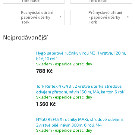
Tork Basic
Tork Basic
Kuchyňské utírání -
Průmyslové utírání
papírové utěrky
- papírové utěrky
Tork
Tork
Nejprodávanější
Hygo papírové ručníky v roli M3, 1 vrstva, 120 m,
bílé, 10 rolí
Skladem - expedice 2 prac. dny
788 Kč
Tork Reflex 473481, 2 vrstvá utěrka středové
odvíjení přírodní, návin 150 m, M4, karton 6 rolí
Skladem - expedice 2 prac. dny
1 560 Kč
HYGO REFLEX ručníky MAXi, středové odvíjení,
2vrstvé bílé, návin 300m, 6 rolí, M4
Skladem - expedice 2 prac. dny