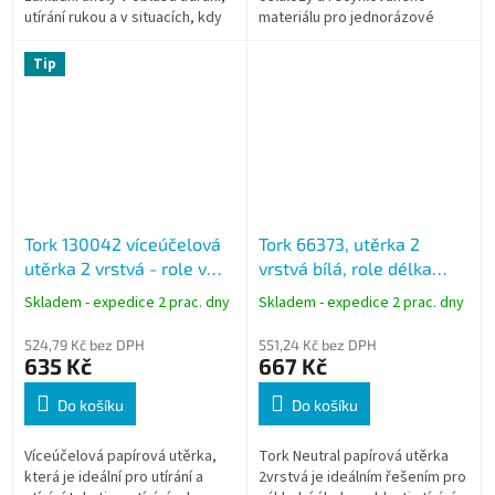
utírání rukou a v situacích, kdy
materiálu pro jednorázové
je důležitá nákladová účinnost.
použití.
Tip
Tork 130042 víceúčelová
Tork 66373, utěrka 2
utěrka 2 vrstvá - role v
vrstvá bílá, role délka
boxu, návin 255 m,
300m - 1000 útržků,
Skladem - expedice 2 prac. dny
Skladem - expedice 2 prac. dny
W1/W2/W3
W1/W2, balení 2 role
524,79 Kč bez DPH
551,24 Kč bez DPH
635 Kč
667 Kč
Do košíku
Do košíku
Víceúčelová papírová utěrka,
Tork Neutral papírová utěrka
která je ideální pro utírání a
2vrstvá je ideálním řešením pro