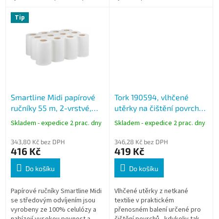
Ideální pro rychlé utírání vody,
stavu.
oleje i zbytků jídel v
Tip
domácnostech,...
Smartline Midi papírové
Tork 190594, vlhčené
ručníky 55 m, 2-vrstvé,
utěrky na čištění povrchů,
středové odvíjení, 12 rolí
58 útržků, W10, kbelík
Skladem - expedice 2 prac. dny
Skladem - expedice 2 prac. dny
343,80 Kč bez DPH
346,28 Kč bez DPH
416 Kč
419 Kč
Do košíku
Do košíku
Papírové ručníky Smartline Midi
Vlhčené utěrky z netkané
se středovým odvíjením jsou
textilie v praktickém
vyrobeny ze 100% celulózy a
přenosném balení určené pro
nabízejí vysokou pevnost a
čištění povrchů - kdykoliv tak