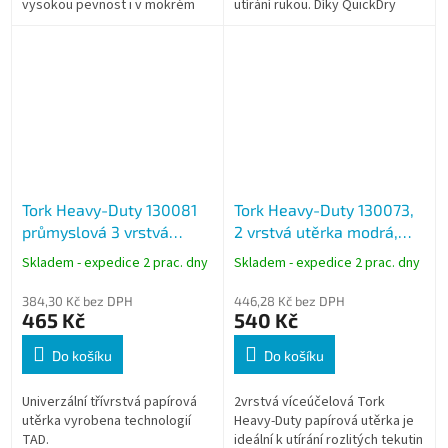
vysokou pevnost i v mokrém
utírání rukou. Díky QuickDry
stavu.
kvalite jsou některé vybrané
utěrky silnejší a daný úkol...
Tork Heavy-Duty 130081
Tork Heavy-Duty 130073,
průmyslová 3 vrstvá
2 vrstvá utěrka modrá,
utěrka modrá, 350 útržků
návin 170 m, 500 útržků,
Skladem - expedice 2 prac. dny
Skladem - expedice 2 prac. dny
W1,2,3
384,30 Kč bez DPH
446,28 Kč bez DPH
465 Kč
540 Kč
Do košíku
Do košíku
Univerzální třívrstvá papírová
2vrstvá víceúčelová Tork
utěrka vyrobena technologií
Heavy-Duty papírová utěrka je
TAD.
ideální k utírání rozlitých tekutin