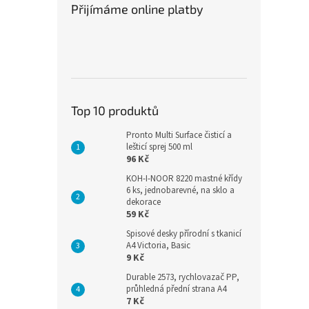
celulózy a nabízejí vysokou
Přijímáme online platby
ex™
pevnost a savost při
každodenním použití. Role s
návinem 55 m jsou ideální pro
zásobníky na Midi role a
představují ekonomické
řešení pro kanceláře,
gastronomii i průmyslové
Top 10 produktů
provozy.
Pronto Multi Surface čisticí a
lešticí sprej 500 ml
96 Kč
KOH-I-NOOR 8220 mastné křídy
6 ks, jednobarevné, na sklo a
dekorace
59 Kč
Spisové desky přírodní s tkanicí
A4 Victoria, Basic
9 Kč
Durable 2573, rychlovazač PP,
průhledná přední strana A4
7 Kč