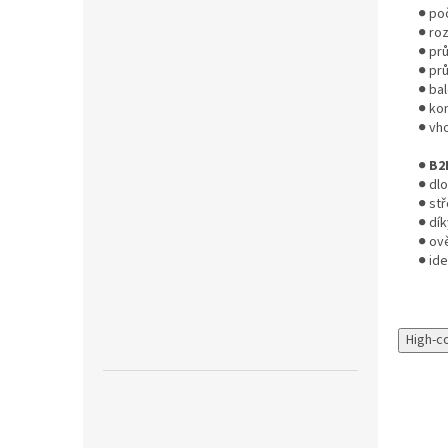
● poč
● ro
● pr
● pr
● bal
● ko
● vh
●
B2
● dl
● st
● dí
● ově
● id
High-c