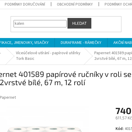
PODMÍNKY DORUČOVÁNÍ
OBCHODNÍ PODMÍNKY
PODMÍNKY OCHR
HLEDAT
IFIKACE, JMENOVKY, VISAČKY
DURAFRAME - RÁMEČKY
AKČNÍ NAB
-
Víceúčelové utírání - papírové utěrky
Papernet 401589 papí
Tork Basic
2vrstvé bílé, 67 m, 12 
rnet 401589 papírové ručníky v roli s
2vrstvé bílé, 67 m, 12 rolí
Papernet
740
611,57 K
Měrná
Kód:
401
cena: