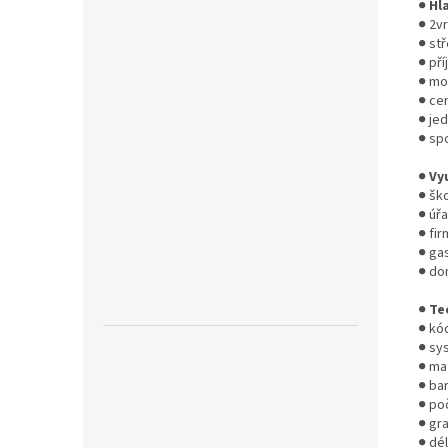
●
Hl
● 2v
● st
● pří
● mož
● ce
● jed
● sp
●
Vy
● šk
● úř
● fir
● ga
● do
●
Te
● kó
● sy
● mat
● bar
● poč
● gr
● dél