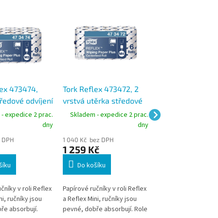
Novinka
lex 473474,
Tork Reflex 473472, 2
Hygo papírové ru
ředové odvíjení
vrstvá utěrka středové
roli M3, 1 vrstva,
 2 vrstvá, návin
odvíjení bílá, návin 120
bílé, 10 rolí
- expedice 2 prac.
Skladem - expedice 2 prac.
Skladem - expedic
 karton 9 rolí
m, M4, karton 6 rolí
dny
dny
z DPH
1 040 Kč bez DPH
651 Kč bez DPH
1 259 Kč
788 Kč
šíku
Do košíku
Do košíku
čníky v roli Reflex
Papírové ručníky v roli Reflex
Papírové ručníky v ro
ni, ručníky jsou
a Reflex Mini, ručníky jsou
středovým odvíjení
ře absorbují.
pevné, dobře absorbují. Role
zásobníku představu