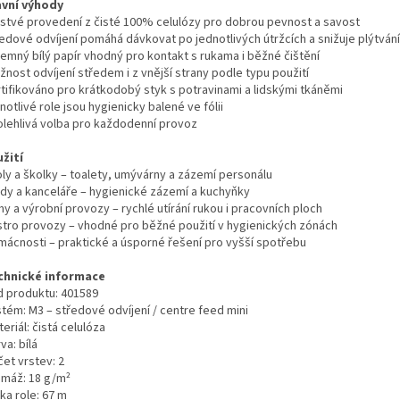
avní výhody
rstvé provedení z čisté 100% celulózy pro dobrou pevnost a savost
ředové odvíjení pomáhá dávkovat po jednotlivých útržcích a snižuje plýtvání
jemný bílý papír vhodný pro kontakt s rukama i běžné čištění
nost odvíjení středem i z vnější strany podle typu použití
rtifikováno pro krátkodobý styk s potravinami a lidskými tkáněmi
notlivé role jsou hygienicky balené ve fólii
olehlivá volba pro každodenní provoz
užití
oly a školky – toalety, umývárny a zázemí personálu
ady a kanceláře – hygienické zázemí a kuchyňky
my a výrobní provozy – rychlé utírání rukou i pracovních ploch
stro provozy – vhodné pro běžné použití v hygienických zónách
mácnosti – praktické a úsporné řešení pro vyšší spotřebu
chnické informace
d produktu: 401589
stém: M3 – středové odvíjení / centre feed mini
eriál: čistá celulóza
va: bílá
et vrstev: 2
amáž: 18 g/m²
ka role: 67 m