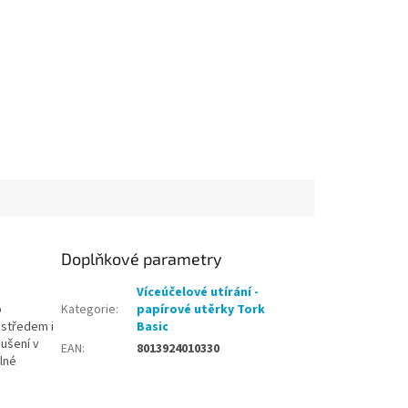
Doplňkové parametry
Víceúčelové utírání -
o
Kategorie
:
papírové utěrky Tork
 středem i
Basic
sušení v
EAN
:
8013924010330
lné