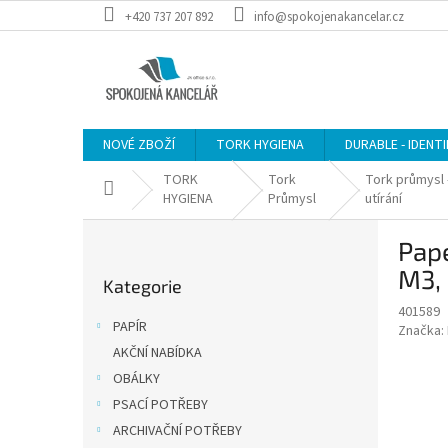
Přejít
+420 737 207 892
info@spokojenakancelar.cz
na
obsah
NOVÉ ZBOŽÍ
TORK HYGIENA
DURABLE - IDENT
TORK
Tork
Tork průmysl 
Domů
HYGIENA
Průmysl
utírání
P
Pape
o
Přeskočit
s
M3, 
Kategorie
kategorie
t
401589
r
PAPÍR
Značka:
a
AKČNÍ NABÍDKA
n
OBÁLKY
n
í
PSACÍ POTŘEBY
p
ARCHIVAČNÍ POTŘEBY