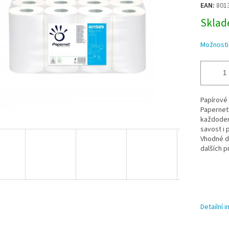
EAN:
801
Sklade
Možnosti
Papírové 
Papernet 
každodenn
savost i 
Vhodné do
dalších p
Detailní 