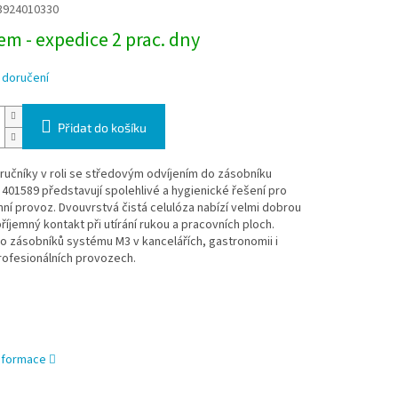
3924010330
m - expedice 2 prac. dny
 doručení
Přidat do košíku
ručníky v roli se středovým odvíjením do zásobníku
401589 představují spolehlivé a hygienické řešení pro
í provoz. Dvouvrstvá čistá celulóza nabízí velmi dobrou
příjemný kontakt při utírání rukou a pracovních ploch.
 zásobníků systému M3 v kancelářích, gastronomii i
rofesionálních provozech.
informace