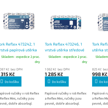
ork Reflex 473242, 1
Tork Reflex 473246, 1
Tork Ref
rstvá papírová utěrka
vrstvá utěrka středové
utěrka st
tředové odvíjení bílá,
odvíjení bílá, návin 120
mini bílá
Skladem - expedice 2 prac.
Skladem - expedice 2 prac.
Skladem 
ávin 300 m, M4,
m, M3, karton 12 rolí
67 m, M3,
dny
dny
arton 6 rolí
 087 Kč bez DPH
1 062 Kč bez DPH
825 Kč be
 315 Kč
1 285 Kč
998 Kč
Do košíku
Do košíku
Do ko
apírové ručníky v roli Reflex
Papírové ručníky v roli Reflex
Papírové ru
 Reflex Mini, ručníky jsou
a Reflex Mini, ručníky jsou
a Reflex Mi
evné, dobře absorbují.
pevné, dobře absorbují.
pevné, dob