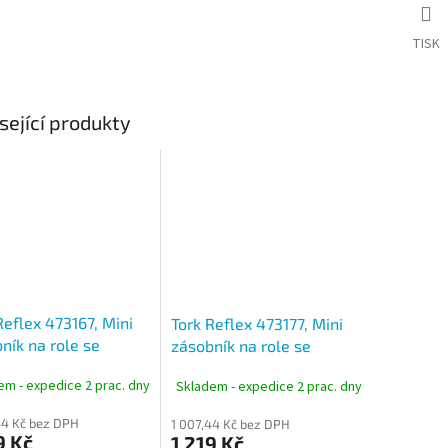
TISK
sející produkty
Reflex 473167, Mini
Tork Reflex 473177, Mini
ník na role se
zásobník na role se
ovým odvíjením
středovým odvíjením bílý,
em - expedice 2 prac. dny
Skladem - expedice 2 prac. dny
sový, M3
M3
44 Kč bez DPH
1 007,44 Kč bez DPH
9 Kč
1 219 Kč