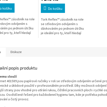
o košíku
Do košíku
eflex™ zásobník na role
Tork Reflex™ zásobník na role
edovým odvíjením s
se středovým odvíjením s
áním po jednom útržku
dávkováním po jednom útržku
lní pro ty, kteří hledají
je ideální pro ty, kteří hledají
pro utírání rukou i
řešení pro utírání rukou i
hů
povrchů
s
Diskuze
ailní popis produktu
čemu slouží
rnet 401589 jsou papírové ručníky v roli se středovým odvíjením určené pr
nické a úklidové použití v profesionálním prostředí. Díky možnosti odvíjení
jší strany jsou vhodné pro utírání rukou, čištění pracovních ploch i rychlé o
ozu. Osvědčené řešení pro každodenní hygienu tam, kde je potřeba pohod
ování a čistý provoz.