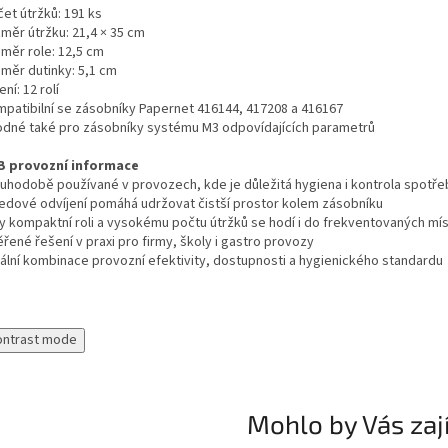
et útržků: 191 ks
změr útržku: 21,4 × 35 cm
ůměr role: 12,5 cm
ůměr dutinky: 5,1 cm
ení: 12 rolí
mpatibilní se zásobníky Papernet 416144, 417208 a 416167
odné také pro zásobníky systému M3 odpovídajících parametrů
B provozní informace
ouhodobě používané v provozech, kde je důležitá hygiena i kontrola spotře
ředové odvíjení pomáhá udržovat čistší prostor kolem zásobníku
ky kompaktní roli a vysokému počtu útržků se hodí i do frekventovaných mís
řené řešení v praxi pro firmy, školy i gastro provozy
eální kombinace provozní efektivity, dostupnosti a hygienického standardu
ontrast mode
Mohlo by Vás zaj