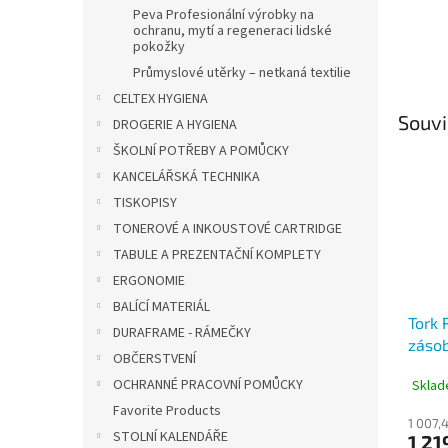
Peva Profesionální výrobky na
ochranu, mytí a regeneraci lidské
pokožky
Průmyslové utěrky – netkaná textilie
CELTEX HYGIENA
Souvi
DROGERIE A HYGIENA
ŠKOLNÍ POTŘEBY A POMŮCKY
KANCELÁŘSKÁ TECHNIKA
TISKOPISY
TONEROVÉ A INKOUSTOVÉ CARTRIDGE
TABULE A PREZENTAČNÍ KOMPLETY
ERGONOMIE
BALÍCÍ MATERIÁL
Tork 
DURAFRAME - RÁMEČKY
zásob
OBČERSTVENÍ
střed
OCHRANNÉ PRACOVNÍ POMŮCKY
Sklad
tyrky
Favorite Products
1 007,
STOLNÍ KALENDÁŘE
1 21