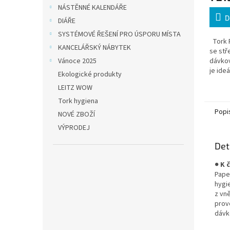
NÁSTĚNNÉ KALENDÁŘE
D
DIÁŘE
SYSTÉMOVÉ ŘEŠENÍ PRO ÚSPORU MÍSTA
Tork R
KANCELÁŘSKÝ NÁBYTEK
se stř
Vánoce 2025
dávkov
je ideá
Ekologické produkty
řešení 
LEITZ WOW
povrc
Tork hygiena
Popi
NOVÉ ZBOŽÍ
VÝPRODEJ
Det
●
K 
Pape
hygie
z vně
prov
dávk