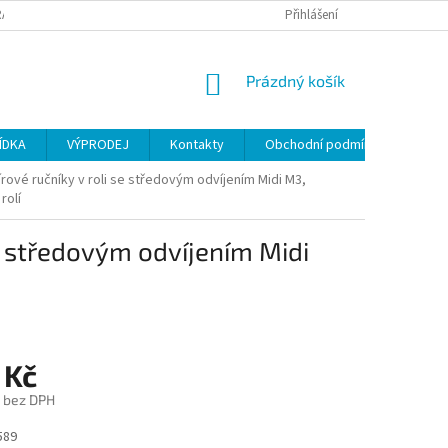
ANY OSOBNÍCH ÚDAJŮ
Přihlášení
NÁKUPNÍ
Prázdný košík
KOŠÍK
ÍDKA
VÝPRODEJ
Kontakty
Obchodní podmínky
rové ručníky v roli se středovým odvíjením Midi M3,
rolí
e středovým odvíjením Midi
 Kč
č bez DPH
589