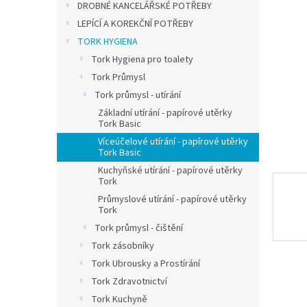
a
DROBNÉ KANCELÁŘSKÉ POTŘEBY
n
LEPÍCÍ A KOREKČNÍ POTŘEBY
e
TORK HYGIENA
l
Tork Hygiena pro toalety
Tork Průmysl
Tork průmysl - utírání
Základní utírání - papírové utěrky
Tork Basic
Víceúčelové utírání - papírové utěrky
Tork Basic
Kuchyňské utírání - papírové utěrky
Tork
Průmyslové utírání - papírové utěrky
Tork
Tork průmysl - čištění
Tork zásobníky
Tork Ubrousky a Prostírání
Tork Zdravotnictví
Tork Kuchyně