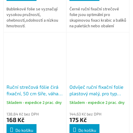
Bublinkové folie se vyznačují
Černé ruční fixační strečové
vysokou pružností,
folie jsou optimální pro
ohebností,odolností a nízkou
skupinovou fixaci krabic a balíků
hmotností.
na paletách nebo obalení
kusového zboží.
Ruční strečová fólie čirá
Odvíječ ruční fixační folie
fixační, 50 cm šíře, váha
plastový malý, pro typ
2,1 kg
Granát
Skladem - expedice 2 prac. dny
Skladem - expedice 2 prac. dny
138,84 Kč bez DPH
144,63 Kč bez DPH
168 Kč
175 Kč
Do košíku
Do košíku