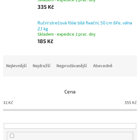
Skladem - expedice 2 prac. dny
335 Kč
Ruční strečová fólie bílá fixační, 50 cm šíře, váha
2,1 kg
Skladem - expedice 2 prac. dny
185 Kč
Ř
a
Nejlevnější
Nejdražší
Nejprodávanější
Abecedně
z
e
n
Cena
í
p
32
Kč
555
Kč
r
o
d
u
k