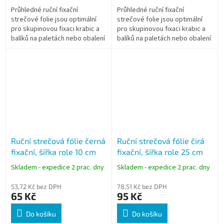
Průhledné ruční fixační
Průhledné ruční fixační
strečové folie jsou optimální
strečové folie jsou optimální
pro skupinovou fixaci krabic a
pro skupinovou fixaci krabic a
balíků na paletách nebo obalení
balíků na paletách nebo obalení
kusového zboží.
kusového zboží.
Ruční strečová fólie černá
Ruční strečová fólie čirá
fixační, šířka role 10 cm
fixační, šířka role 25 cm
Skladem - expedice 2 prac. dny
Skladem - expedice 2 prac. dny
53,72 Kč bez DPH
78,51 Kč bez DPH
65 Kč
95 Kč
Do košíku
Do košíku