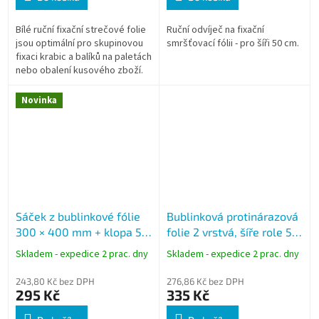
Bílé ruční fixační strečové folie
Ruční odvíječ na fixační
jsou optimální pro skupinovou
smršťovací fólii - pro šíři 50 cm.
fixaci krabic a balíků na paletách
nebo obalení kusového zboží.
Novinka
Sáček z bublinkové fólie
Bublinková protinárazová
300 × 400 mm + klopa 50
folie 2 vrstvá, šíře role 50
mm, transparentní, balení
cm x návin 100 m
Skladem - expedice 2 prac. dny
Skladem - expedice 2 prac. dny
50 ks
243,80 Kč bez DPH
276,86 Kč bez DPH
295 Kč
335 Kč