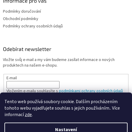
Informace pro vás
p
i
Podmínky doručování
s
u
Obchodní podmínky
Podmínky ochrany osobních údajů
Odebírat newsletter
Vložte svůj e-mail a my vám budeme zasílat informace o nových
produktech na našem e-shopu.
E-mail
Vložením e-mailu souhlasíte s
podmínkami ochrany osobních údajů
Tento web používá soubory cookie. Dalším procházením
PŘIHLÁSIT SE
tohoto webu vyjadřujete souhlas s jejich používáním.. Více
informací
zde
.
Nastavení
Vytvořil Shoptet