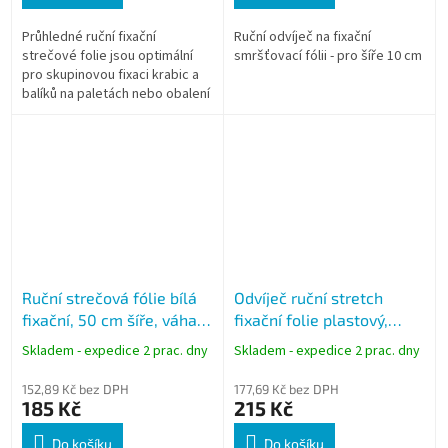
Průhledné ruční fixační
Ruční odvíječ na fixační
strečové folie jsou optimální
smršťovací fólii - pro šíře 10 cm
pro skupinovou fixaci krabic a
balíků na paletách nebo obalení
kusového zboží.
Ruční strečová fólie bílá
Odvíječ ruční stretch
fixační, 50 cm šíře, váha
fixační folie plastový,
2,1 kg
dvoudílný
Skladem - expedice 2 prac. dny
Skladem - expedice 2 prac. dny
152,89 Kč bez DPH
177,69 Kč bez DPH
185 Kč
215 Kč
Do košíku
Do košíku