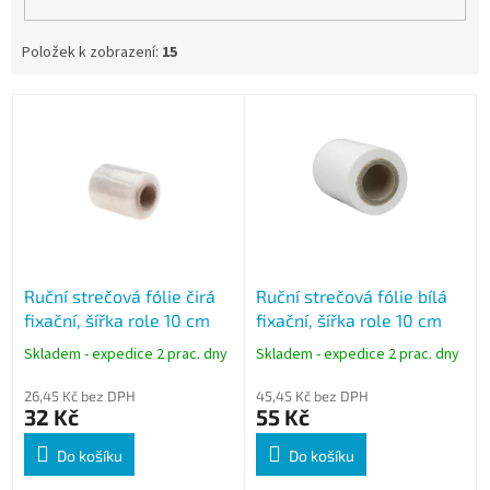
Položek k zobrazení:
15
V
ý
p
i
s
p
r
o
Ruční strečová fólie čirá
Ruční strečová fólie bílá
d
fixační, šířka role 10 cm
fixační, šířka role 10 cm
u
k
Skladem - expedice 2 prac. dny
Skladem - expedice 2 prac. dny
t
ů
26,45 Kč bez DPH
45,45 Kč bez DPH
32 Kč
55 Kč
Do košíku
Do košíku