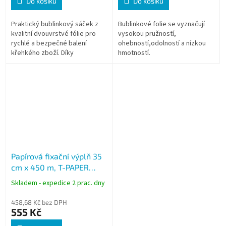
Do košíku
Do košíku
Praktický bublinkový sáček z
Bublinkové folie se vyznačují
kvalitní dvouvrstvé fólie pro
vysokou pružností,
rychlé a bezpečné balení
ohebností,odolností a nízkou
křehkého zboží. Díky
hmotností.
samolepicí 50mm klopě není
potřeba další páska a balení je
výrazně...
Papírová fixační výplň 35
cm x 450 m, T-PAPER
FILLING
Skladem - expedice 2 prac. dny
458,68 Kč bez DPH
555 Kč