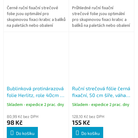
Černé ruční fixační strečové
Průhledné ruční fixační
folie jsou optimální pro
strečové folie jsou optimální
skupinovou fixaci krabic a balíků
pro skupinovou fixaci krabic a
na paletách nebo obalení
balíků na paletách nebo obalení
kusového zboží.
kusového zboží.
Bublinková protinárazová
Ruční strečová fólie černá
folie Herlitz, role 40cm x
fixační, 50 cm šíře, váha
5m
2,1 kg
Skladem - expedice 2 prac. dny
Skladem - expedice 2 prac. dny
80,99 Kč bez DPH
128,10 Kč bez DPH
98 Kč
155 Kč
Do košíku
Do košíku