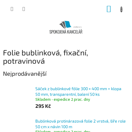
Přejít
NÁKUP
na
obsah
KOŠÍK
Folie bublinková, fixační,
potravinová
Nejprodávanější
Sáček z bublinkové fólie 300 × 400 mm + klopa
50 mm, transparentní, balení 50 ks
Skladem - expedice 2 prac. dny
295 Kč
Bublinková protinárazová folie 2 vrstvá, šíře role
50 cm x návin 100 m