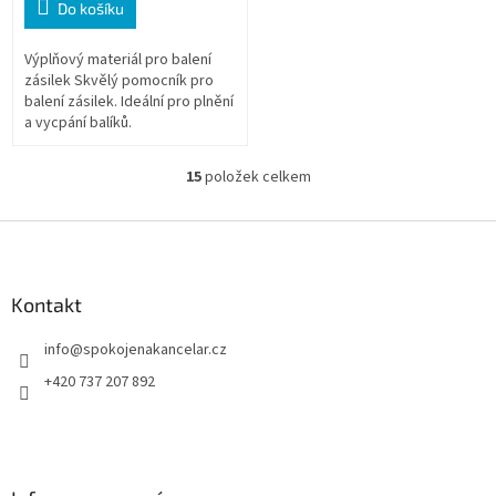
Do košíku
Výplňový materiál pro balení
zásilek Skvělý pomocník pro
balení zásilek. Ideální pro plnění
a vycpání balíků.
15
položek celkem
O
v
l
Z
á
á
d
p
a
a
Kontakt
c
t
í
info
@
spokojenakancelar.cz
í
p
r
+420 737 207 892
v
k
y
v
ý