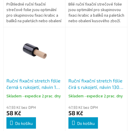
Průhledné ruční fixační
Bílé ruční fixační strečové folie
strečové folie jsou optimální
jsou optimální pro skupinovou
pro skupinovou fixaci krabic a
fixaci krabic a balíků na paletách
balíků na paletách nebo obalení
nebo obalení kusového zboží.
kusového zboží.
Ruční fixační stretch fólie
Ruční fixační stretch fólie
černá s rukojetí, návin 150
čirá s rukojetí, návin 130
m
m
Skladem - expedice 2 prac. dny
Skladem - expedice 2 prac. dny
47,93 Kč bez DPH
47,93 Kč bez DPH
58 Kč
58 Kč
Do košíku
Do košíku