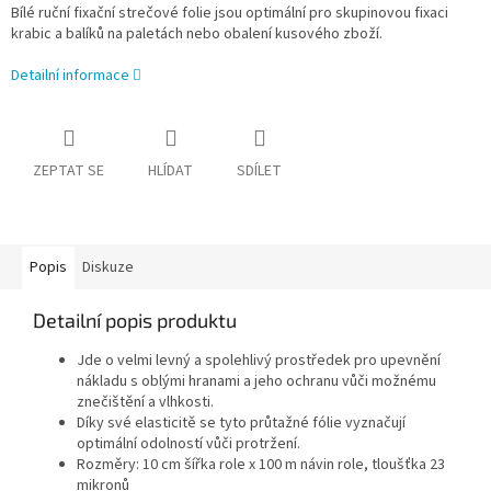
Bílé ruční fixační strečové folie jsou optimální pro skupinovou fixaci
krabic a balíků na paletách nebo obalení kusového zboží.
Detailní informace
ZEPTAT SE
HLÍDAT
SDÍLET
Popis
Diskuze
Detailní popis produktu
Jde o velmi levný a spolehlivý prostředek pro upevnění
nákladu s oblými hranami a jeho ochranu vůči možnému
znečištění a vlhkosti.
Díky své elasticitě se tyto průtažné fólie vyznačují
optimální odolností vůči protržení.
Rozměry: 10 cm šířka role x 100 m návin role, tloušťka 23
mikronů