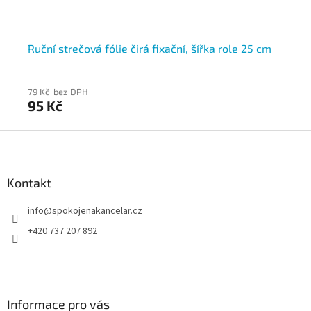
a
Ruční strečová fólie čirá fixační, šířka role 25 cm
Ru
79 Kč bez DPH
54
95 Kč
65
Z
á
p
a
Kontakt
t
info
@
spokojenakancelar.cz
í
+420 737 207 892
Informace pro vás