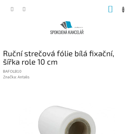
Přejít
NÁKUP
na
obsah
KOŠÍK
Ruční strečová fólie bílá fixační,
šířka role 10 cm
BAFOLB10
Značka:
Antalis