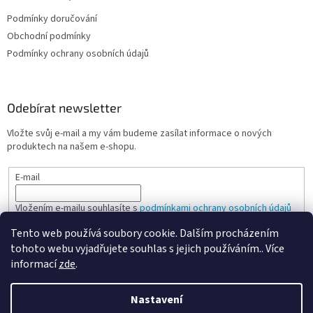
Podmínky doručování
Obchodní podmínky
Podmínky ochrany osobních údajů
Odebírat newsletter
Vložte svůj e-mail a my vám budeme zasílat informace o nových
produktech na našem e-shopu.
E-mail
Vložením e-mailu souhlasíte s
podmínkami ochrany osobních údajů
Tento web používá soubory cookie. Dalším procházením
PŘIHLÁSIT SE
tohoto webu vyjadřujete souhlas s jejich používáním.. Více
informací
zde
.
Nastavení
Vytvořil Shoptet