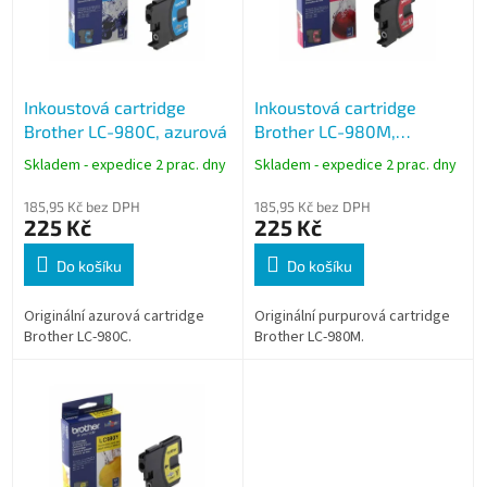
s
p
r
o
Inkoustová cartridge
Inkoustová cartridge
d
Brother LC-980C, azurová
Brother LC-980M,
u
purpurová
k
Skladem - expedice 2 prac. dny
Skladem - expedice 2 prac. dny
t
ů
185,95 Kč bez DPH
185,95 Kč bez DPH
225 Kč
225 Kč
Do košíku
Do košíku
Originální azurová cartridge
Originální purpurová cartridge
Brother LC-980C.
Brother LC-980M.