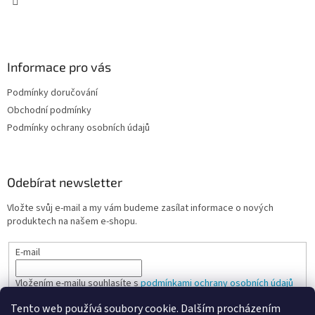
v
k
y
v
ý
Informace pro vás
p
i
Podmínky doručování
s
u
Obchodní podmínky
Podmínky ochrany osobních údajů
Odebírat newsletter
Vložte svůj e-mail a my vám budeme zasílat informace o nových
produktech na našem e-shopu.
E-mail
Vložením e-mailu souhlasíte s
podmínkami ochrany osobních údajů
Tento web používá soubory cookie. Dalším procházením