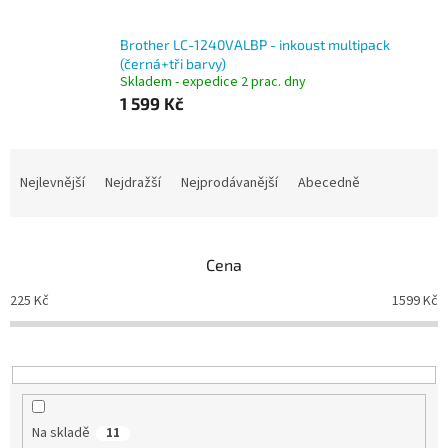
Brother LC-1240VALBP - inkoust multipack
(černá+tři barvy)
Skladem - expedice 2 prac. dny
1 599 Kč
Ř
a
Nejlevnější
Nejdražší
Nejprodávanější
Abecedně
z
e
n
Cena
í
p
225
Kč
1599
Kč
r
o
d
u
k
t
Na skladě
11
ů