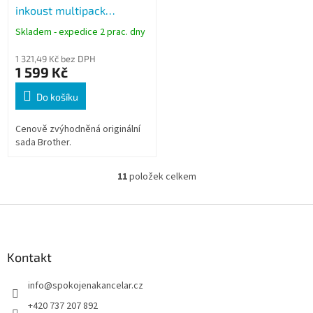
inkoust multipack
(černá+tři barvy)
Skladem - expedice 2 prac. dny
1 321,49 Kč bez DPH
1 599 Kč
Do košíku
Cenově zvýhodněná originální
sada Brother.
11
položek celkem
O
v
l
Z
á
á
d
p
a
a
Kontakt
c
t
í
info
@
spokojenakancelar.cz
í
p
r
+420 737 207 892