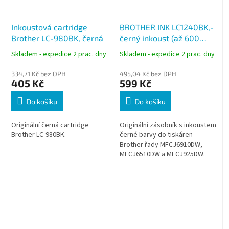
Inkoustová cartridge
BROTHER INK LC1240BK,­
Brother LC-980BK, černá
černý inkoust (až 600
stran)
Skladem - expedice 2 prac. dny
Skladem - expedice 2 prac. dny
334,71 Kč bez DPH
495,04 Kč bez DPH
405 Kč
599 Kč
Do košíku
Do košíku
Originální černá cartridge
Originální zásobník s inkoustem
Brother LC-980BK.
černé barvy do tiskáren
Brother řady MFCJ6910DW,
MFCJ6510DW a MFCJ925DW.
Kapacita zásobníku postačí na
vytisknutí až 600 stran A4 při
5% pokrytím.