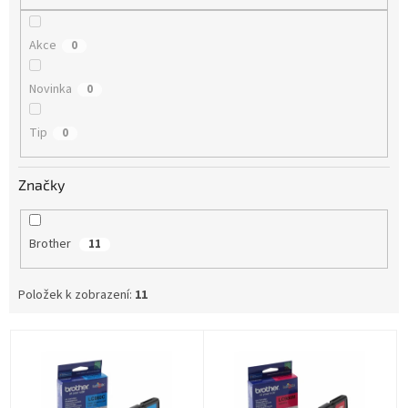
Akce
0
Novinka
0
Tip
0
Značky
Brother
11
Položek k zobrazení:
11
V
ý
p
i