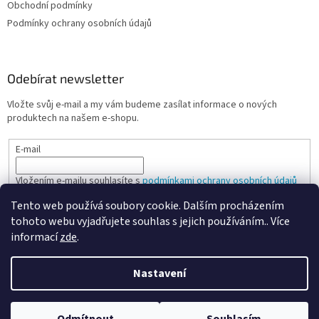
Obchodní podmínky
Podmínky ochrany osobních údajů
Odebírat newsletter
Vložte svůj e-mail a my vám budeme zasílat informace o nových
produktech na našem e-shopu.
E-mail
Vložením e-mailu souhlasíte s
podmínkami ochrany osobních údajů
Tento web používá soubory cookie. Dalším procházením
PŘIHLÁSIT SE
tohoto webu vyjadřujete souhlas s jejich používáním.. Více
informací
zde
.
Nastavení
Vytvořil Shoptet