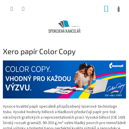
Přejít
NÁKUP
na
obsah
KOŠÍK
Xero papír Color Copy
Vysoce kvalitní papír speciálně přizpůsobený laserové technologii
tisku. Vysoké hodnoty bělosti a hladkosti předurčují papír pro tisk
náročných grafických a reprezentativních prací. Vysoká bělost (CIE 160)
široký rozsah gramáží: 90-350 g/m² velmi hladký povrch pro mimořádně
ostré výtisky a brilantní barvy perfektní kvalita výtisků a reprodukce