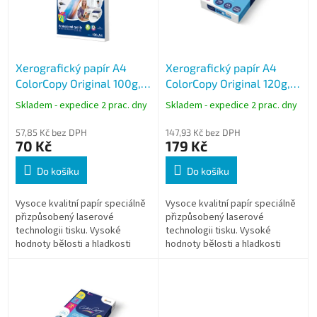
s
p
r
o
Xerografický papír A4
Xerografický papír A4
d
ColorCopy Original 100g,
ColorCopy Original 120g,
u
100 listů
250 listů
k
Skladem - expedice 2 prac. dny
Skladem - expedice 2 prac. dny
t
ů
57,85 Kč bez DPH
147,93 Kč bez DPH
70 Kč
179 Kč
Do košíku
Do košíku
Vysoce kvalitní papír speciálně
Vysoce kvalitní papír speciálně
přizpůsobený laserové
přizpůsobený laserové
technologii tisku. Vysoké
technologii tisku. Vysoké
hodnoty bělosti a hladkosti
hodnoty bělosti a hladkosti
předurčují papír pro tisk
předurčují papír pro tisk
náročných grafických a
náročných grafických a
reprezentativních...
reprezentativních...