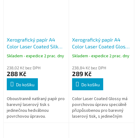
Xerografický papír A4
Xerografický papír A4
Color Laser Coated Silk
Color Laser Coated Glossy
135g, 250 listů, matný
135g, 250 listů, lesklý
Skladem - expedice 2 prac. dny
Skladem - expedice 2 prac. dny
238,02 Kč bez DPH
238,84 Kč bez DPH
288 Kč
289 Kč
Do košíku
Do košíku
Oboustranně natíraný papír pro
Color Laser Coated Glossy má
barevný laserový tisk s
povrchovou úpravu speciálně
jedinečnou hedvábnou
přizpůsobenou pro barevný
povrchovou úpravou.
laserový tisk, s jedinečným
lesklým efektem.