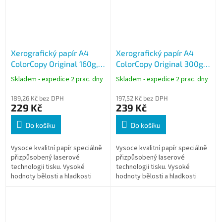
Xerografický papír A4
Xerografický papír A4
ColorCopy Original 160g,
ColorCopy Original 300g,
250 listů
125 listů
Skladem - expedice 2 prac. dny
Skladem - expedice 2 prac. dny
189,26 Kč bez DPH
197,52 Kč bez DPH
229 Kč
239 Kč
Do košíku
Do košíku
Vysoce kvalitní papír speciálně
Vysoce kvalitní papír speciálně
přizpůsobený laserové
přizpůsobený laserové
technologii tisku. Vysoké
technologii tisku. Vysoké
hodnoty bělosti a hladkosti
hodnoty bělosti a hladkosti
předurčují papír pro tisk
předurčují papír pro tisk
náročných grafických a
náročných grafických a
reprezentativních...
reprezentativních...