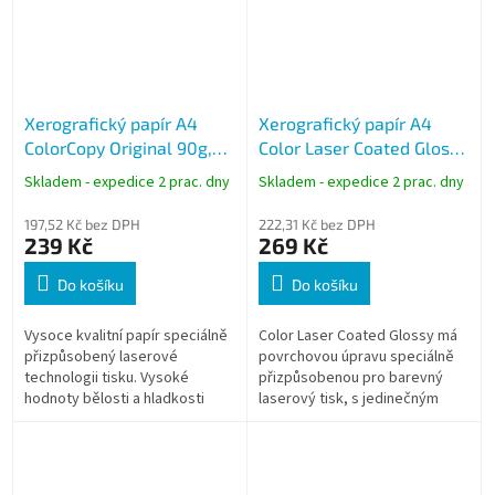
Xerografický papír A4
Xerografický papír A4
ColorCopy Original 90g,
Color Laser Coated Glossy
500 listů
250g, 125 listů, lesklý
Skladem - expedice 2 prac. dny
Skladem - expedice 2 prac. dny
197,52 Kč bez DPH
222,31 Kč bez DPH
239 Kč
269 Kč
Do košíku
Do košíku
Vysoce kvalitní papír speciálně
Color Laser Coated Glossy má
přizpůsobený laserové
povrchovou úpravu speciálně
technologii tisku. Vysoké
přizpůsobenou pro barevný
hodnoty bělosti a hladkosti
laserový tisk, s jedinečným
předurčují papír pro tisk
lesklým efektem.
náročných grafických a
reprezentativních...