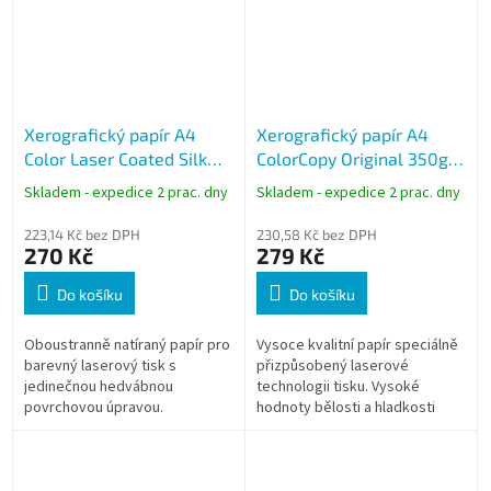
Xerografický papír A4
Xerografický papír A4
Color Laser Coated Silk
ColorCopy Original 350g,
250g, 125 listů, matný
125 listů
Skladem - expedice 2 prac. dny
Skladem - expedice 2 prac. dny
223,14 Kč bez DPH
230,58 Kč bez DPH
270 Kč
279 Kč
Do košíku
Do košíku
Oboustranně natíraný papír pro
Vysoce kvalitní papír speciálně
barevný laserový tisk s
přizpůsobený laserové
jedinečnou hedvábnou
technologii tisku. Vysoké
povrchovou úpravou.
hodnoty bělosti a hladkosti
předurčují papír pro tisk
náročných grafických a
reprezentativních...