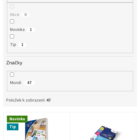
Akce
0
Novinka
1
Tip
1
Značky
Mondi
47
Položek k zobrazení:
47
V
Novinka
ý
Tip
p
i