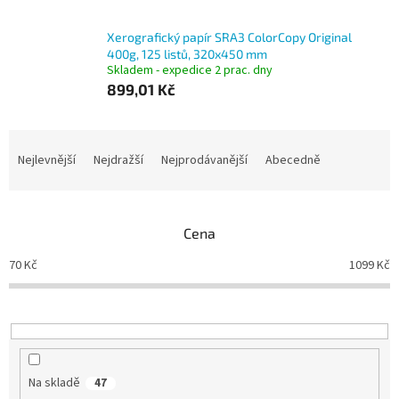
Xerografický papír SRA3 ColorCopy Original
400g, 125 listů, 320x450 mm
Skladem - expedice 2 prac. dny
899,01 Kč
Ř
a
Nejlevnější
Nejdražší
Nejprodávanější
Abecedně
z
e
n
Cena
í
p
70
Kč
1099
Kč
r
o
d
u
k
t
Na skladě
47
ů