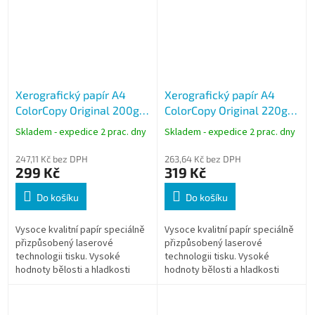
Xerografický papír A4
Xerografický papír A4
ColorCopy Original 200g,
ColorCopy Original 220g,
250 listů
250 listů
Skladem - expedice 2 prac. dny
Skladem - expedice 2 prac. dny
247,11 Kč bez DPH
263,64 Kč bez DPH
299 Kč
319 Kč
Do košíku
Do košíku
Vysoce kvalitní papír speciálně
Vysoce kvalitní papír speciálně
přizpůsobený laserové
přizpůsobený laserové
technologii tisku. Vysoké
technologii tisku. Vysoké
hodnoty bělosti a hladkosti
hodnoty bělosti a hladkosti
předurčují papír pro tisk
předurčují papír pro tisk
náročných grafických a
náročných grafických a
reprezentativních...
reprezentativních...