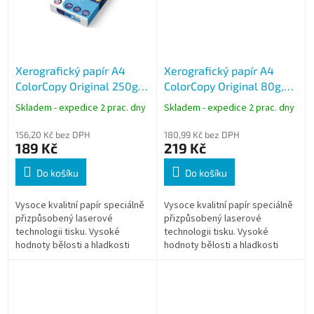
Xerografický papír A4
Xerografický papír A4
ColorCopy Original 250g,
ColorCopy Original 80g,
125 listů
500 listů
Skladem - expedice 2 prac. dny
Skladem - expedice 2 prac. dny
156,20 Kč bez DPH
180,99 Kč bez DPH
189 Kč
219 Kč
Do košíku
Do košíku
Vysoce kvalitní papír speciálně
Vysoce kvalitní papír speciálně
přizpůsobený laserové
přizpůsobený laserové
technologii tisku. Vysoké
technologii tisku. Vysoké
hodnoty bělosti a hladkosti
hodnoty bělosti a hladkosti
předurčují papír pro tisk
předurčují papír pro tisk
náročných grafických a
náročných grafických a
reprezentativních...
reprezentativních...