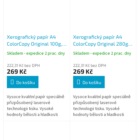
Xerografický papír A4
Xerografický papír A4
ColorCopy Original 100g,
ColorCopy Original 280g,
500 listů
150 listů
Skladem - expedice 2 prac. dny
Skladem - expedice 2 prac. dny
222,31 Kč bez DPH
222,31 Kč bez DPH
269 Kč
269 Kč
Do košíku
Do košíku
Vysoce kvalitní papír speciálně
Vysoce kvalitní papír speciálně
přizpůsobený laserové
přizpůsobený laserové
technologii tisku. Vysoké
technologii tisku. Vysoké
hodnoty bělosti a hladkosti
hodnoty bělosti a hladkosti
předurčují papír pro tisk
předurčují papír pro tisk
náročných grafických a
náročných grafických a
reprezentativních...
reprezentativních...