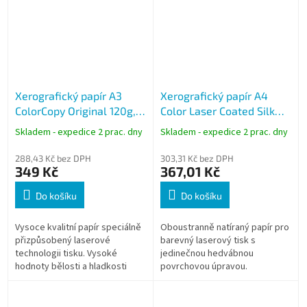
Xerografický papír A3
Xerografický papír A4
ColorCopy Original 120g,
Color Laser Coated Silk
250 listů
170g, 250 listů, matný
Skladem - expedice 2 prac. dny
Skladem - expedice 2 prac. dny
288,43 Kč bez DPH
303,31 Kč bez DPH
349 Kč
367,01 Kč
Do košíku
Do košíku
Vysoce kvalitní papír speciálně
Oboustranně natíraný papír pro
přizpůsobený laserové
barevný laserový tisk s
technologii tisku. Vysoké
jedinečnou hedvábnou
hodnoty bělosti a hladkosti
povrchovou úpravou.
předurčují papír pro tisk
náročných grafických a
reprezentativních...