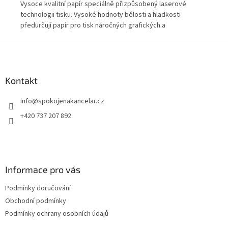
Vysoce kvalitní papír speciálně přizpůsobený laserové
Vys
technologii tisku. Vysoké hodnoty bělosti a hladkosti
tec
předurčují papír pro tisk náročných grafických a
pře
reprezentativních prací.
rep
Z
á
p
a
Kontakt
t
info
@
spokojenakancelar.cz
í
+420 737 207 892
Informace pro vás
Podmínky doručování
Obchodní podmínky
Podmínky ochrany osobních údajů