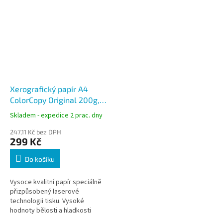
Xerografický papír A4
ColorCopy Original 200g,
250 listů
Skladem - expedice 2 prac. dny
247,11 Kč bez DPH
299 Kč
Do košíku
Vysoce kvalitní papír speciálně
přizpůsobený laserové
technologii tisku. Vysoké
hodnoty bělosti a hladkosti
předurčují papír pro tisk