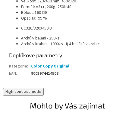
Velikost: 320x450 mm, 450x320
Formát: A3++, 200g, 250listů
Bělost: 160 CIE
Opacita: 99 %
CC320/320X450.B
Archů v balení - 250ks
Archů v krabici - 1000ks . tj 4 balíčků v krabici
Doplňkové parametry
Kategorie
:
Color Copy Original
EAN
:
9003974414508
High-contrast mode
Mohlo by Vás zajímat