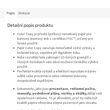
náročných grafických a
reprezentativních...
Popis
Diskuze
Detailní popis produktu
Color Copy je přední špičkový nenatíraný papír pro
barevný laserový tisk s certifikací FSC™, určený pro
široké použití.
Papír Color Copy zaručuje mimořádně ostré výtisky a
brilantní barvy, zejména při digitálním tisku.
Naše rozsáhlá řada zahrnující 10 různých gramáží v
různých formátech vám dává možnost širokého výběru
použití.
Perfektní kvalita výtisků a efektivní reprodukce barev
udělá vaše prezentace nebo reklamní tiskoviny
dvojnásobně úspěšnými.
Dokumenty, jako jsou
prezentace, reklamní pošta,
manuály, podnikové plány, vizitky a obálky,
dělají vaší
společnosti reklamu. To je důvodem, proč by měla být
kvalitě papíru věnována stejná pozornost jako obsahu.