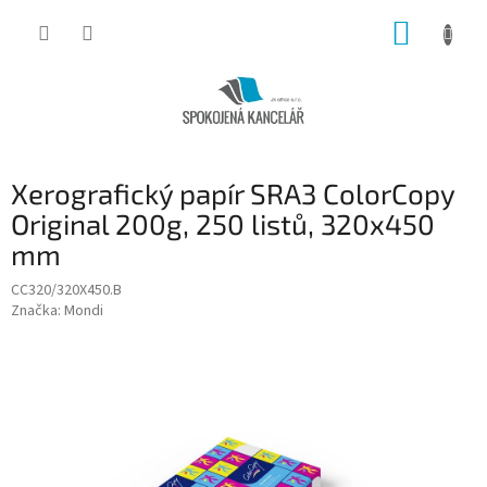
Přejít
NÁKUP
na
obsah
KOŠÍK
Xerografický papír SRA3 ColorCopy
Original 200g, 250 listů, 320x450
mm
CC320/320X450.B
Značka:
Mondi