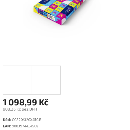
1 098,99 Kč
908,26 Kč bez DPH
Měrná
Kód:
CC320/320X450.B
cena:
EAN:
9003974414508