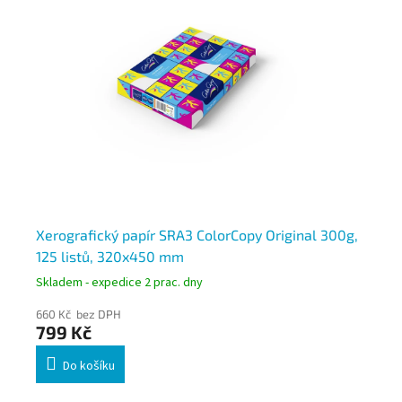
Xerografický papír SRA3 ColorCopy Original 300g,
Xe
125 listů, 320x450 mm
25
Skladem - expedice 2 prac. dny
Skl
660 Kč bez DPH
14
799 Kč
17
Do košíku