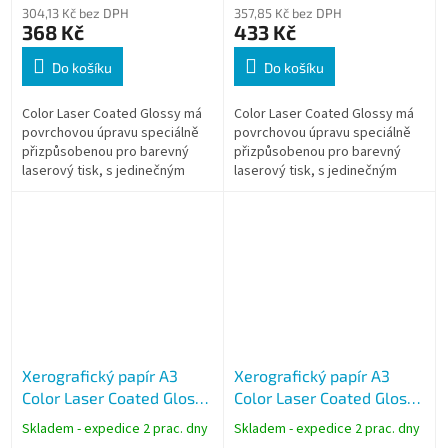
304,13 Kč bez DPH
357,85 Kč bez DPH
368 Kč
433 Kč
Do košíku
Do košíku
Color Laser Coated Glossy má
Color Laser Coated Glossy má
povrchovou úpravu speciálně
povrchovou úpravu speciálně
přizpůsobenou pro barevný
přizpůsobenou pro barevný
laserový tisk, s jedinečným
laserový tisk, s jedinečným
lesklým efektem.
lesklým efektem.
Xerografický papír A3
Xerografický papír A3
Color Laser Coated Glossy
Color Laser Coated Glossy
250g, 125 listů, lesklý
135g, 250 listů, lesklý
Skladem - expedice 2 prac. dny
Skladem - expedice 2 prac. dny