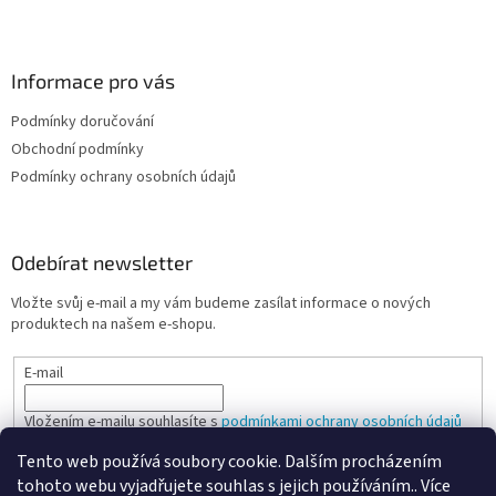
k
y
v
ý
Informace pro vás
p
i
Podmínky doručování
s
u
Obchodní podmínky
Podmínky ochrany osobních údajů
Odebírat newsletter
Vložte svůj e-mail a my vám budeme zasílat informace o nových
produktech na našem e-shopu.
E-mail
Vložením e-mailu souhlasíte s
podmínkami ochrany osobních údajů
Tento web používá soubory cookie. Dalším procházením
PŘIHLÁSIT SE
tohoto webu vyjadřujete souhlas s jejich používáním.. Více