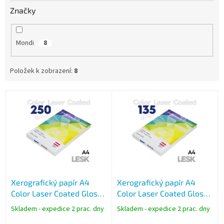
Značky
Mondi
8
Položek k zobrazení:
8
V
ý
p
i
s
p
r
o
Xerografický papír A4
Xerografický papír A4
d
Color Laser Coated Glossy
Color Laser Coated Glossy
u
250g, 125 listů, lesklý
135g, 250 listů, lesklý
k
Skladem - expedice 2 prac. dny
Skladem - expedice 2 prac. dny
t