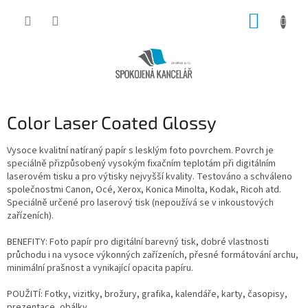
Přejít
NÁKUP
na
obsah
KOŠÍK
Color Laser Coated Glossy
Vysoce kvalitní natíraný papír s lesklým foto povrchem. Povrch je
speciálně přizpůsobený vysokým fixačním teplotám při digitálním
laserovém tisku a pro výtisky nejvyšší kvality. Testováno a schváleno
společnostmi Canon, Océ, Xerox, Konica Minolta, Kodak, Ricoh atd.
Speciálně určené pro laserový tisk (nepoužívá se v inkoustových
zařízeních).
BENEFITY: Foto papír pro digitální barevný tisk, dobré vlastnosti
průchodu i na vysoce výkonných zařízeních, přesné formátování archu,
minimální prašnost a vynikající opacita papíru.
POUŽITÍ: Fotky, vizitky, brožury, grafika, kalendáře, karty, časopisy,
prezentace, obálky.