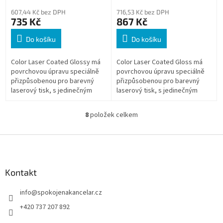
607,44 Kč bez DPH
716,53 Kč bez DPH
735 Kč
867 Kč
Do košíku
Do košíku
Color Laser Coated Glossy má
Color Laser Coated Gloss má
povrchovou úpravu speciálně
povrchovou úpravu speciálně
přizpůsobenou pro barevný
přizpůsobenou pro barevný
laserový tisk, s jedinečným
laserový tisk, s jedinečným
lesklým efektem.
lesklým efektem.
8
položek celkem
O
v
l
Z
á
á
d
p
a
a
Kontakt
c
t
í
info
@
spokojenakancelar.cz
í
p
r
+420 737 207 892
v