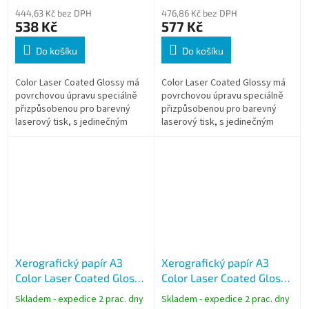
444,63 Kč bez DPH
476,86 Kč bez DPH
538 Kč
577 Kč
Do košíku
Do košíku
Color Laser Coated Glossy má
Color Laser Coated Glossy má
povrchovou úpravu speciálně
povrchovou úpravu speciálně
přizpůsobenou pro barevný
přizpůsobenou pro barevný
laserový tisk, s jedinečným
laserový tisk, s jedinečným
lesklým efektem.
lesklým efektem.
Xerografický papír A3
Xerografický papír A3
Color Laser Coated Glossy
Color Laser Coated Glossy
170g, 250 listů, lesklý
200g, 250 listů, lesklý
Skladem - expedice 2 prac. dny
Skladem - expedice 2 prac. dny