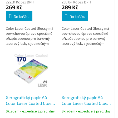
ů
222,31 Kč bez DPH
238,84 Kč bez DPH
269 Kč
289 Kč
Do košíku
Do košíku
Color Laser Coated Glossy má
Color Laser Coated Glossy má
povrchovou úpravu speciálně
povrchovou úpravu speciálně
přizpůsobenou pro barevný
přizpůsobenou pro barevný
laserový tisk, s jedinečným
laserový tisk, s jedinečným
lesklým efektem.
lesklým efektem.
Xerografický papír A4
Xerografický papír A4
Color Laser Coated Glossy
Color Laser Coated Glossy
170g, 250 listů, lesklý
200g, 250 listů, lesklý
Skladem - expedice 2 prac. dny
Skladem - expedice 2 prac. dny