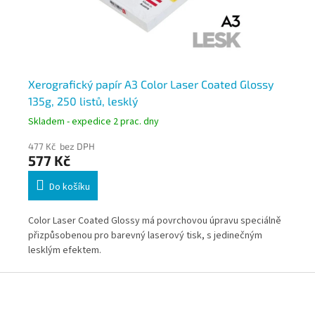
Xerografický papír A3 Color Laser Coated Glossy
Xe
135g, 250 listů, lesklý
17
Skladem - expedice 2 prac. dny
Skl
477 Kč bez DPH
60
577 Kč
73
Do košíku
Color Laser Coated Glossy má povrchovou úpravu speciálně
Col
přizpůsobenou pro barevný laserový tisk, s jedinečným
při
lesklým efektem.
les
Z
á
p