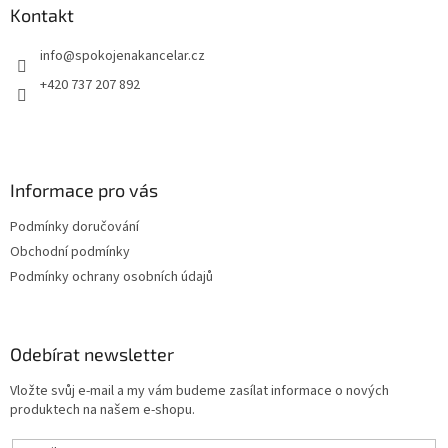
a
Kontakt
t
info
@
spokojenakancelar.cz
í
+420 737 207 892
Informace pro vás
Podmínky doručování
Obchodní podmínky
Podmínky ochrany osobních údajů
Odebírat newsletter
Vložte svůj e-mail a my vám budeme zasílat informace o nových
produktech na našem e-shopu.