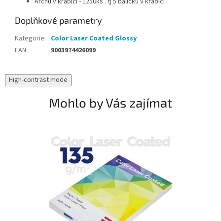
Archů v krabici - 1250ks . tj 5 balíčků v krabici
Doplňkové parametry
Kategorie
:
Color Laser Coated Glossy
EAN
:
9003974426099
High-contrast mode
Mohlo by Vás zajímat