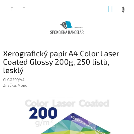
Přejít
NÁKUP
na
obsah
KOŠÍK
Xerografický papír A4 Color Laser
Coated Glossy 200g, 250 listů,
lesklý
CLCG200/A4
Značka:
Mondi