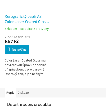
Xerografický papír A3
Color Laser Coated Glossy
200g, 250 listů, lesklý
Skladem - expedice 2 prac. dny
716,53 Kč bez DPH
867 Kč
Do košíku
Color Laser Coated Gloss má
povrchovou úpravu speciálně
přizpůsobenou pro barevný
laserový tisk, s jedinečným
lesklým efektem.
Popis
Diskuze
Detailní popis produktu