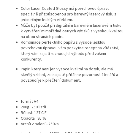
Color Laser Coated Glossy má povrchovou úpravu
speciálně přizpůsobenou pro barevný laserový tisk, s
jedinečným lesklým efektem.
Může být použit při digitálním barevném laserovém tisku
k vytváření mimořádně ostrých výtisků s vysokou kvalitou
na obou stranách papíru.
Kombinace perfektního papíru s vysoce lesklou
povrchovou úpravou vám poskytne recept na vítězství,
který vám zajistí rozhodující výhodu před vašimi
konkurenty.
Papír, který není jen vysoce kvalitní na dotyk, ale má i
skvělý vzhled, zcela jistě přitáhne pozornost čtenářů a
povzbudí je k přečtení dokumentu.
formát A4
200g, 250 listů
Bělost: 127 CIE
Opacita: 95 %
Archů v balení - 250ks