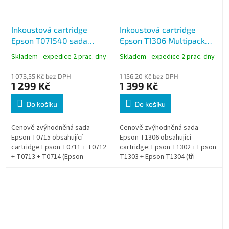
Inkoustová cartridge
Inkoustová cartridge
Epson T071540 sada
Epson T1306 Multipack
CMYK multipack
CMY
Skladem - expedice 2 prac. dny
Skladem - expedice 2 prac. dny
1 073,55 Kč bez DPH
1 156,20 Kč bez DPH
1 299 Kč
1 399 Kč
Do košíku
Do košíku
Cenově zvýhodněná sada
Cenově zvýhodněná sada
Epson T0715 obsahující
Epson T1306 obsahující
cartridge Epson T0711 + T0712
cartridge: Epson T1302 + Epson
+ T0713 + T0714 (Epson
T1303 + Epson T1304 (tři
T071140, T071240, T071340,
barevné cartridge).
T071440).(Jedna černá
cartridge a tři barevné...