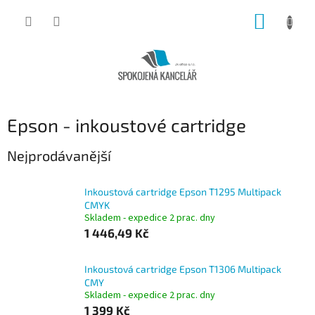
Přejít
NÁKUP
na
obsah
KOŠÍK
Epson - inkoustové cartridge
Nejprodávanější
Inkoustová cartridge Epson T1295 Multipack
CMYK
Skladem - expedice 2 prac. dny
1 446,49 Kč
Inkoustová cartridge Epson T1306 Multipack
CMY
Skladem - expedice 2 prac. dny
1 399 Kč