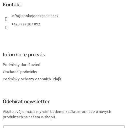
a
a
Kontakt
c
t
í
info
@
spokojenakancelar.cz
í
p
r
+420 737 207 892
v
k
y
v
ý
Informace pro vás
p
i
Podmínky doručování
s
u
Obchodní podmínky
Podmínky ochrany osobních údajů
Odebírat newsletter
Vložte svůj e-mail a my vám budeme zasílat informace o nových
produktech na našem e-shopu.