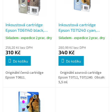
s
p
r
o
Inkoustová cartridge
Inkoustová cartridge
d
Epson T061140 black,
Epson T071240 cyan,
u
černá
azurová
k
Skladem - expedice 2 prac. dny
Skladem - expedice 2 prac. dny
t
ů
256,20 Kč bez DPH
280,99 Kč bez DPH
310 Kč
340 Kč
Do košíku
Do košíku
Originální černá cartridge
Originální azurová cartridge
Epson T0611.
Epson T0712, T071240. Obsah:
5,5 ml.