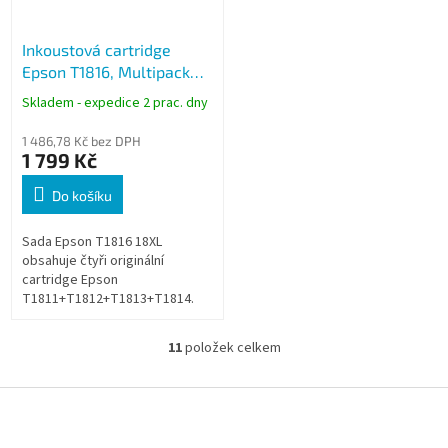
Inkoustová cartridge
Epson T1816, Multipack
18XL
Skladem - expedice 2 prac. dny
1 486,78 Kč bez DPH
1 799 Kč
Do košíku
Sada Epson T1816 18XL
obsahuje čtyři originální
cartridge Epson
T1811+T1812+T1813+T1814.
11
položek celkem
O
v
l
Z
á
á
d
p