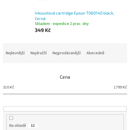
Inkoustová cartridge Epson T080140 black,
černá
Skladem - expedice 2 prac. dny
349 Kč
Ř
a
Nejlevnější
Nejdražší
Nejprodávanější
Abecedně
z
e
n
Cena
í
p
310
Kč
1799
Kč
r
o
d
u
k
t
Na skladě
11
ů