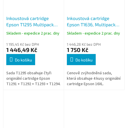
Inkoustová cartridge
Inkoustová cartridge
Epson T1295 Multipack
Epson T1636, Multipack
CMYK
16XL
Skladem - expedice 2 prac. dny
Skladem - expedice 2 prac. dny
1 195,45 Kč bez DPH
1 446,28 Kč bez DPH
1 446,49 Kč
1 750 Kč
Do košíku
Do košíku
Sada T1295 obsahuje čtyři
Cenově zvýhodněná sada,
originální cartridge Epson
která obsahuje 4 kusy originální
T1291 + T1292 + T1293 + T1294.
cartridge Epson 16XL.