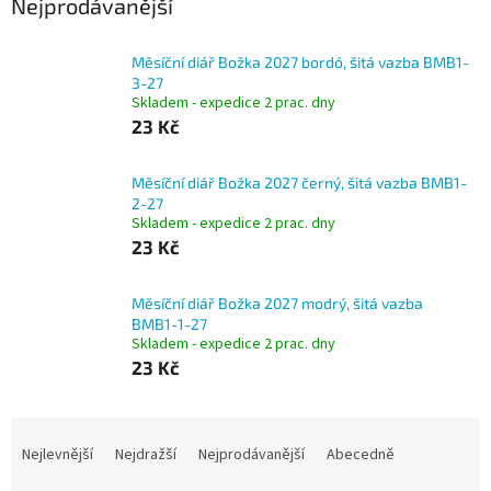
Nejprodávanější
Měsíční diář Božka 2027 bordó, šitá vazba BMB1-
3-27
Skladem - expedice 2 prac. dny
23 Kč
Měsíční diář Božka 2027 černý, šitá vazba BMB1-
2-27
Skladem - expedice 2 prac. dny
23 Kč
Měsíční diář Božka 2027 modrý, šitá vazba
BMB1-1-27
Skladem - expedice 2 prac. dny
23 Kč
Ř
a
Nejlevnější
Nejdražší
Nejprodávanější
Abecedně
z