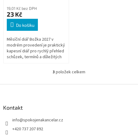
19,01 Kč bez DPH
23 Kč
Do košíku
Měsíční diář Božka 2027 v
modrém provedení je praktický
kapesní diář pro rychlý přehled
schůzek, termínů a důležitých
událostí. Díky kompaktním
rozměrům se snadno vejde
3
položek celkem
O
do...
v
l
Z
á
á
d
p
a
a
Kontakt
c
t
í
info
@
spokojenakancelar.cz
í
p
r
+420 737 207 892
v