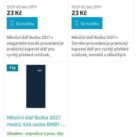
ů
19,01 Kč bez DPH
19,01 Kč bez DPH
23 Kč
23 Kč
Do košíku
Do košíku
Měsíční diář Božka 2027 v
Měsíční diář Božka 2027 v
elegantním bordó provedení je
černém provedení je praktický
praktický kapesní diář pro
kapesní diář pro rychlý přehled
rychlý přehled schůzek,
schůzek, termínů a důležitých
termínů a důležitých událostí.
událostí. Díky kompaktním
Díky kompaktním rozměrům se
rozměrům se snadno vejde
Tip
snadno...
do...
Měsíční diář Božka 2027
modrý, šitá vazba BMB1-1-
27
Skladem - expedice 2 prac. dny