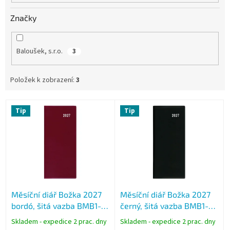
Značky
Baloušek, s.r.o.
3
Položek k zobrazení:
3
V
Tip
Tip
ý
p
i
s
p
r
o
Měsíční diář Božka 2027
Měsíční diář Božka 2027
d
bordó, šitá vazba BMB1-3-
černý, šitá vazba BMB1-2-
u
27
27
k
Skladem - expedice 2 prac. dny
Skladem - expedice 2 prac. dny
t