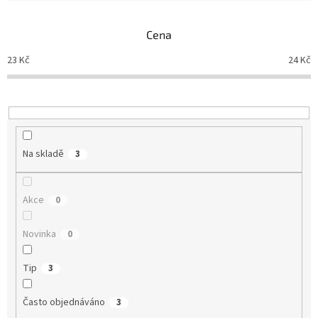
e
n
Cena
í
p
23
Kč
24
Kč
r
o
d
u
k
t
Na skladě
3
ů
Akce
0
Novinka
0
Tip
3
Často objednáváno
3