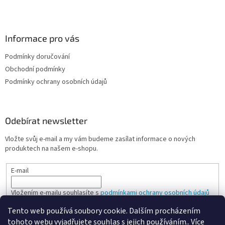
k
y
v
ý
Informace pro vás
p
i
Podmínky doručování
s
u
Obchodní podmínky
Podmínky ochrany osobních údajů
Odebírat newsletter
Vložte svůj e-mail a my vám budeme zasílat informace o nových
produktech na našem e-shopu.
E-mail
Vložením e-mailu souhlasíte s
podmínkami ochrany osobních údajů
Tento web používá soubory cookie. Dalším procházením
PŘIHLÁSIT SE
tohoto webu vyjadřujete souhlas s jejich používáním.. Více