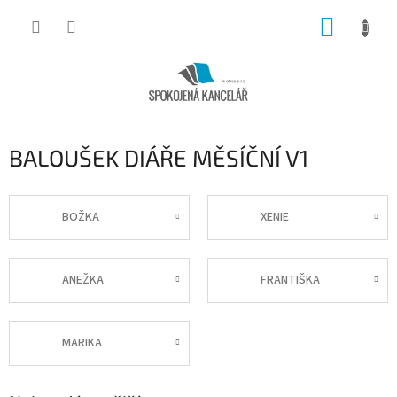
Přejít
NÁKUP
na
obsah
KOŠÍK
BALOUŠEK DIÁŘE MĚSÍČNÍ V1
BOŽKA
XENIE
ANEŽKA
FRANTIŠKA
MARIKA