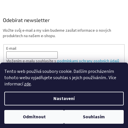
Odebírat newsletter
Vložte svůj e-mail a my vám budeme zasílat informace o nových
produktech na našem e-shopu.
E-mail
Vložením e-mailu souhlasíte s
podmínkami ochrany osobních údajů
Tento web používá soubory cookie. Dalším procházením
PŘIHLÁSIT SE
tohoto webu vyjadřujete souhlas s jejich používáním.. Více
informací
zde
.
Nastavení
Vytvořil Shoptet
Odmítnout
Souhlasím
Copyright 2026
Spokojená kancelář
. Všechna práva vyhrazena.