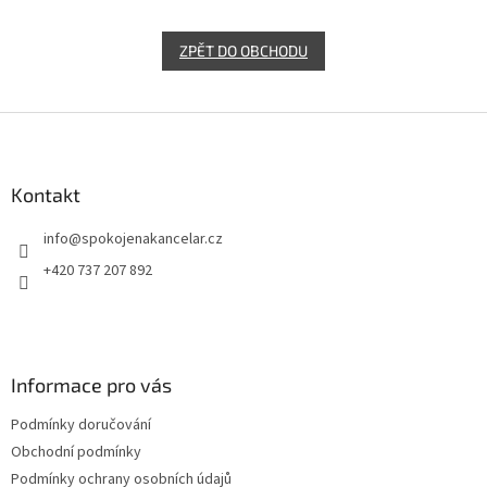
ZPĚT DO OBCHODU
Z
á
p
a
Kontakt
t
info
@
spokojenakancelar.cz
í
+420 737 207 892
Informace pro vás
Podmínky doručování
Obchodní podmínky
Podmínky ochrany osobních údajů