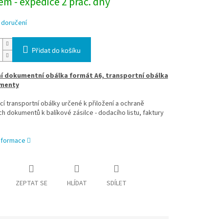
m - expedice 2 prac. dny
 doručení
Přidat do košíku
í dokumentní obálka formát A6, transportní obálka
menty
í transportní obálky určené k přiložení a ochraně
h dokumentů k balíkové zásilce - dodacího listu, faktury
informace
ZEPTAT SE
HLÍDAT
SDÍLET