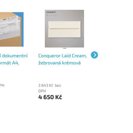
í dokumentní
Conqueror Laid Cream,
Conqueror Laid O
ormát A4,
žebrovaná krémová
žebrovaná světl
tní obálka na
obálka, formát DL bez
béžová obálka, 
ty
okénka, 500 ks
C5, 250 ks
DPH
3 843 Kč bez
2 784 Kč bez
DPH
DPH
4 650 Kč
3 369 Kč