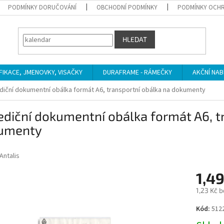
PODMÍNKY DORUČOVÁNÍ
OBCHODNÍ PODMÍNKY
PODMÍNKY OCHR
HLEDAT
IFIKACE, JMENOVKY, VISAČKY
DURAFRAME - RÁMEČKY
AKČNÍ NAB
diční dokumentní obálka formát A6, transportní obálka na dokumenty
diční dokumentní obálka formát A6, t
umenty
Antalis
1,49
1,23 Kč 
Měrná
Kód:
512
cena: