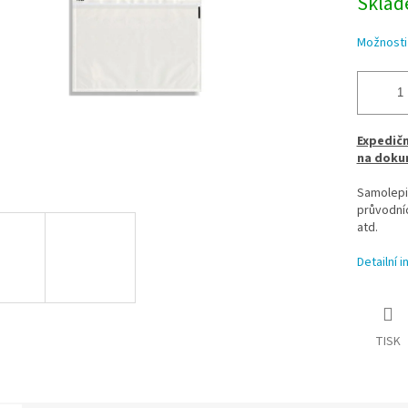
Sklade
Možnosti
Expedičn
na doku
Samolepic
průvodníc
atd.
Detailní 
TISK