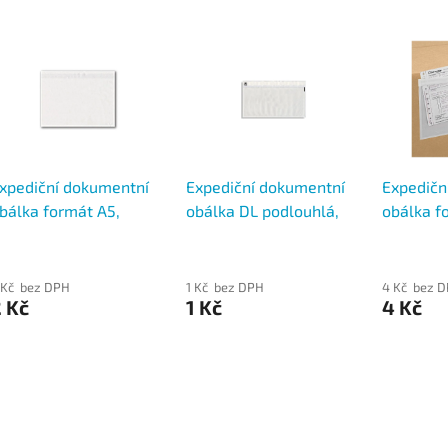
xpediční dokumentní
Expediční dokumentní
Expedičn
bálka formát A5,
obálka DL podlouhlá,
obálka f
ransportní obálka na
transportní obálka na
transpor
okumenty
dokumenty
dokumen
 Kč bez DPH
1 Kč bez DPH
4 Kč bez 
 Kč
1 Kč
4 Kč