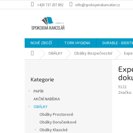
Přejít
+420 737 207 892
info@spokojenakancelar.cz
na
obsah
NOVÉ ZBOŽÍ
TORK HYGIENA
DURABLE - IDENT
Domů
OBÁLKY
Obálky Bezpečnostní
Expe
P
Expe
o
Přeskočit
s
dok
Kategorie
kategorie
t
5122
r
PAPÍR
Značka:
a
AKČNÍ NABÍDKA
n
OBÁLKY
n
í
Obálky Prostorové
p
Obálky Doručenkové
a
Obálky Klasické