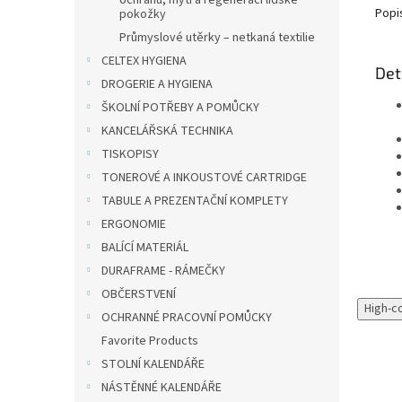
ochranu, mytí a regeneraci lidské
Popi
pokožky
Průmyslové utěrky – netkaná textilie
CELTEX HYGIENA
Det
DROGERIE A HYGIENA
ŠKOLNÍ POTŘEBY A POMŮCKY
KANCELÁŘSKÁ TECHNIKA
TISKOPISY
TONEROVÉ A INKOUSTOVÉ CARTRIDGE
TABULE A PREZENTAČNÍ KOMPLETY
ERGONOMIE
BALÍCÍ MATERIÁL
DURAFRAME - RÁMEČKY
OBČERSTVENÍ
High-c
OCHRANNÉ PRACOVNÍ POMŮCKY
Favorite Products
STOLNÍ KALENDÁŘE
NÁSTĚNNÉ KALENDÁŘE