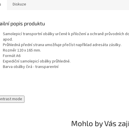
s
Diskuze
ailní popis produktu
Samolepicí transportní obálky určené k přiložení a ochraně průvodních do
apod.
Průhledná přední strana umožňuje přečíst například adresáta zásilky.
Rozměr 120 x 165 mm.
Formát A6
Expediční samolepicí obálky průhledné.
Barva obálky čirá - transparentní
ontrast mode
Mohlo by Vás zaj