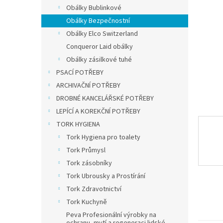
n
Obálky Bublinkové
e
Obálky Bezpečnostní
l
Obálky Elco Switzerland
Conqueror Laid obálky
Obálky zásilkové tuhé
PSACÍ POTŘEBY
ARCHIVAČNÍ POTŘEBY
DROBNÉ KANCELÁŘSKÉ POTŘEBY
LEPÍCÍ A KOREKČNÍ POTŘEBY
TORK HYGIENA
Tork Hygiena pro toalety
Tork Průmysl
Tork zásobníky
Tork Ubrousky a Prostírání
Tork Zdravotnictví
Tork Kuchyně
Peva Profesionální výrobky na