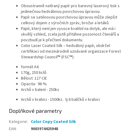
Oboustranně natíraný papír pro barevný laserový tisk s
jedinečnou hedvábnou povrchovou úpravou.
Papír se saténovou povrchovou úpravou může zlepšit
celkový dojem z výročních zpráv, brožur a letáků.
Papír, který není jen vysoce kvalitní na dotyk, ale má i
skvělý vzhled, zcela jistě přitáhne pozornost čtenářů a
povzbudí je k přečtení dokumentu.
Color Laser Coated Silk – hedvábný papír, obdržel
certifikaci od mezinárodně uznávané organizace Forest
Stewardship Council
™
(FSC
™
).
formát A4
170g, 250 listů
Bělost: 127 CIE
Opacita: 96 %
Archů v balení - 250ks
Archů v krabici - 1500ks . tj 6 balíčků v krabici
Doplňkové parametry
Kategorie
:
Color Copy Coated Silk
EAN
:
9003974425948