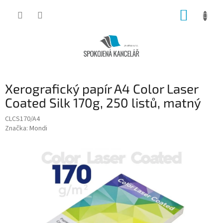
Přejít
NÁKUP
na
obsah
KOŠÍK
Xerografický papír A4 Color Laser
Coated Silk 170g, 250 listů, matný
CLCS170/A4
Značka:
Mondi