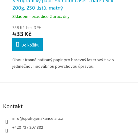
y
Xerografický papír A4 Color Laser Coated Silk
Xe
200g, 250 listů, matný
25
Skladem - expedice 2 prac. dny
Skl
358 Kč bez DPH
47
433 Kč
5
Do košíku
ně
Oboustranně natíraný papír pro barevný laserový tisk s
Obo
jedinečnou hedvábnou povrchovou úpravou.
jed
Z
á
p
a
Kontakt
t
info
@
spokojenakancelar.cz
í
+420 737 207 892