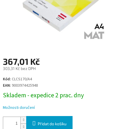
367,01 Kč
303,31 Kč bez DPH
Měrná
Kód:
CLCS170/A4
cena:
EAN:
9003974425948
Skladem - expedice 2 prac. dny
Možnosti doručení
Přidat do košíku