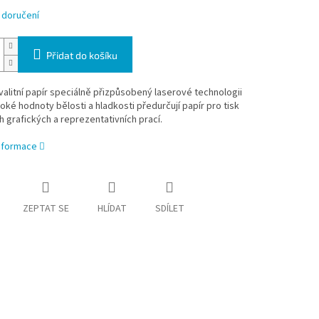
 doručení
Přidat do košíku
alitní papír speciálně přizpůsobený laserové technologii
oké hodnoty bělosti a hladkosti předurčují papír pro tisk
 grafických a reprezentativních prací.
informace
ZEPTAT SE
HLÍDAT
SDÍLET