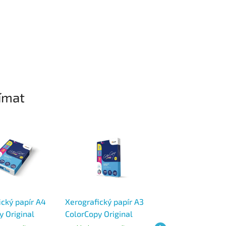
ímat
ický papír A4
Xerografický papír A3
Xerografický pap
y Original
ColorCopy Original
ColorCopy Origin
 listů
300g, 125 listů
250g, 125 listů