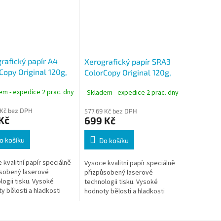
rafický papír A4
Xerografický papír SRA3
Copy Original 120g,
ColorCopy Original 120g,
istů
250 listů, 320x450 mm
em - expedice 2 prac. dny
Skladem - expedice 2 prac. dny
 Kč bez DPH
577,69 Kč bez DPH
Kč
699 Kč
o košíku
Do košíku
 kvalitní papír speciálně
Vysoce kvalitní papír speciálně
sobený laserové
přizpůsobený laserové
logii tisku. Vysoké
technologii tisku. Vysoké
y bělosti a hladkosti
hodnoty bělosti a hladkosti
čují papír pro tisk
předurčují papír pro tisk
ých grafických a
náročných grafických a
entativních...
reprezentativních...