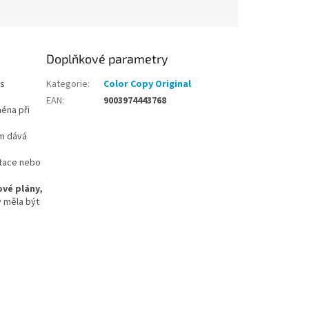
Doplňkové parametry
 s
Kategorie
:
Color Copy Original
EAN
:
9003974443768
ména při
ám dává
ntace nebo
vé plány,
y měla být