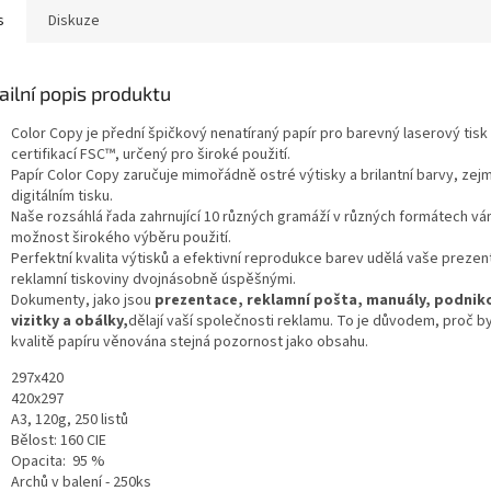
s
Diskuze
ailní popis produktu
Color Copy je přední špičkový nenatíraný papír pro barevný laserový tisk
certifikací FSC™, určený pro široké použití.
Papír Color Copy zaručuje mimořádně ostré výtisky a brilantní barvy, zej
digitálním tisku.
Naše rozsáhlá řada zahrnující 10 různých gramáží v různých formátech v
možnost širokého výběru použití.
Perfektní kvalita výtisků a efektivní reprodukce barev udělá vaše preze
reklamní tiskoviny dvojnásobně úspěšnými.
Dokumenty, jako jsou
prezentace, reklamní pošta, manuály, podniko
vizitky a obálky,
dělají vaší společnosti reklamu. To je důvodem, proč b
kvalitě papíru věnována stejná pozornost jako obsahu.
297x420
420x297
A3, 120g, 250 listů
Bělost: 160 CIE
Opacita: 95 %
Archů v balení - 250ks