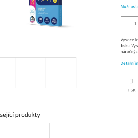
Možnosti
Vysoce kv
tisku.
Vys
náročných
Detailní 
TISK
sející produkty