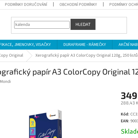
PODMÍNKY DORUČOVÁNÍ
OBCHODNÍ PODMÍNKY
PODMÍNKY OCHR
HLEDAT
IFIKACE, JMENOVKY, VISAČKY
DURAFRAME - RÁMEČKY
AKČNÍ NAB
Copy Original
Xerografický papír A3 ColorCopy Original 120g, 250 listů
grafický papír A3 ColorCopy Original 1
Mondi
349
288,43 K
Měrná
Kód:
CC3
cena:
EAN:
900
Sklade