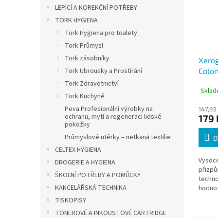
LEPÍCÍ A KOREKČNÍ POTŘEBY
TORK HYGIENA
Tork Hygiena pro toalety
Tork Průmysl
Tork zásobníky
Xerog
Tork Ubrousky a Prostírání
Color
250 l
Tork Zdravotnictví
Sklad
Tork Kuchyně
Peva Profesionální výrobky na
147,93
ochranu, mytí a regeneraci lidské
179 
pokožky
Průmyslové utěrky – netkaná textilie
D
CELTEX HYGIENA
Vysoce
DROGERIE A HYGIENA
přizpů
ŠKOLNÍ POTŘEBY A POMŮCKY
techno
KANCELÁŘSKÁ TECHNIKA
hodnot
předur
TISKOPISY
náročn
TONEROVÉ A INKOUSTOVÉ CARTRIDGE
reprez