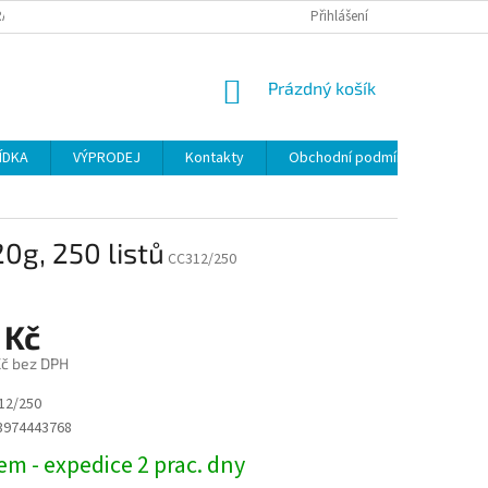
ANY OSOBNÍCH ÚDAJŮ
Přihlášení
NÁKUPNÍ
Prázdný košík
KOŠÍK
ÍDKA
VÝPRODEJ
Kontakty
Obchodní podmínky
20g, 250 listů
CC312/250
 Kč
č bez DPH
12/250
3974443768
m - expedice 2 prac. dny