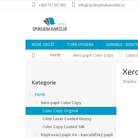
Přejít
+420 737 207 892
info@spokojenakancelar.cz
na
obsah
NOVÉ ZBOŽÍ
TORK HYGIENA
DURABLE - IDENT
Domů
PAPÍR
Xero papír Color Copy
Color 
P
Xero
o
Přeskočit
s
Značka:
Kategorie
kategorie
t
r
PAPÍR
a
Xero papír Color Copy
n
Color Copy Original
n
í
Color Laser Coated Glossy
p
Color Copy Coated Silk
a
Kopírovací papír A4 – kancelářský papír