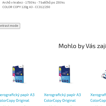
Archů v krabici - 1750 ks - 7 balíčků po 250 ks
COLOR COPY 120g A3 - CC312/250
ontrast mode
Mohlo by Vás zaj
erografický papír A3
Xerografický papír A3
Xerograf
olorCopy Original
ColorCopy Original
ColorCop
60g, 250listů
200g, 250 listů
220g, 250