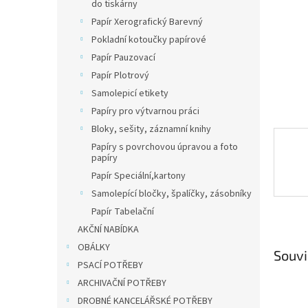
n
do tiskárny
e
Papír Xerografický Barevný
l
Pokladní kotoučky papírové
Papír Pauzovací
Papír Plotrový
Samolepicí etikety
Papíry pro výtvarnou práci
Bloky, sešity, záznamní knihy
Papíry s povrchovou úpravou a foto
papíry
Papír Speciální,kartony
Samolepící bločky, špalíčky, zásobníky
Papír Tabelační
AKČNÍ NABÍDKA
OBÁLKY
Souvi
PSACÍ POTŘEBY
ARCHIVAČNÍ POTŘEBY
DROBNÉ KANCELÁŘSKÉ POTŘEBY