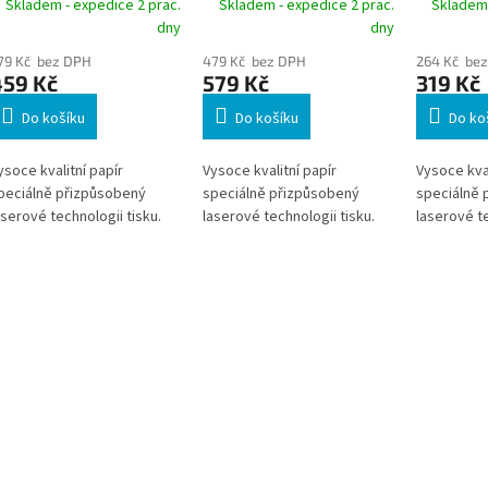
Skladem - expedice 2 prac.
Skladem - expedice 2 prac.
Skladem 
dny
dny
79 Kč bez DPH
479 Kč bez DPH
264 Kč be
459 Kč
579 Kč
319 Kč
Do košíku
Do košíku
Do ko
ysoce kvalitní papír
Vysoce kvalitní papír
Vysoce kval
peciálně přizpůsobený
speciálně přizpůsobený
speciálně 
aserové technologii tisku.
laserové technologii tisku.
laserové te
ysoké hodnoty bělosti a
Vysoké hodnoty bělosti a
Vysoké hod
ladkosti předurčují papír
hladkosti předurčují papír
hladkosti p
ro tisk náročných
pro tisk náročných
pro tisk n
rafických a
grafických a
grafických
eprezentativních prací.
reprezentativních prací.
reprezentat