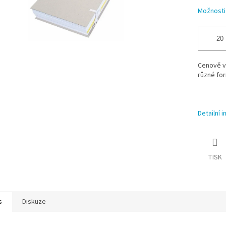
Možnosti
Cenově v
různé fo
Detailní 
TISK
s
Diskuze