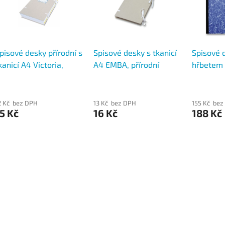
pisové desky přírodní s
Spisové desky s tkanicí
Spisové 
kanicí A4 Victoria,
A4 EMBA, přírodní
hřbetem a
remium
mramor
2 Kč bez DPH
13 Kč bez DPH
155 Kč bez
5 Kč
16 Kč
188 Kč