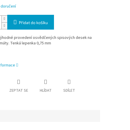
 doručení
Přidat do košíku
ýhodné provedení osvědčených spisových desek na
rmáty. Tenká lepenka 0,75 mm
informace
ZEPTAT SE
HLÍDAT
SDÍLET