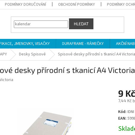
PODMÍNKY DORUČOVÁNÍ
OBCHODNÍ PODMÍNKY
PODMÍNKY OCHR
HLEDAT
IFIKACE, JMENOVKY, VISAČKY
DURAFRAME - RÁMEČKY
AKČNÍ NAB
MAPY
Desky Spisové
Spisové desky přírodní s tkanicí A4 Victoria
ové desky přírodní s tkanicí A4 Victoria
Victoria
9 K
7,44 Kč 
Měrná
Kód:
IDNI
cena:
EAN:
599
Sklade