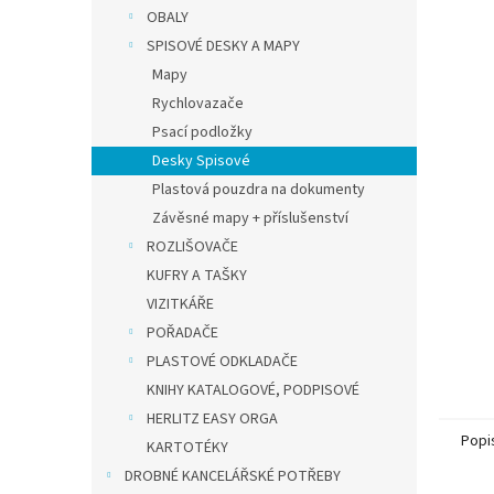
n
OBALY
e
SPISOVÉ DESKY A MAPY
l
Mapy
Rychlovazače
Psací podložky
Desky Spisové
Plastová pouzdra na dokumenty
Závěsné mapy + příslušenství
ROZLIŠOVAČE
KUFRY A TAŠKY
VIZITKÁŘE
POŘADAČE
PLASTOVÉ ODKLADAČE
KNIHY KATALOGOVÉ, PODPISOVÉ
HERLITZ EASY ORGA
Popi
KARTOTÉKY
DROBNÉ KANCELÁŘSKÉ POTŘEBY