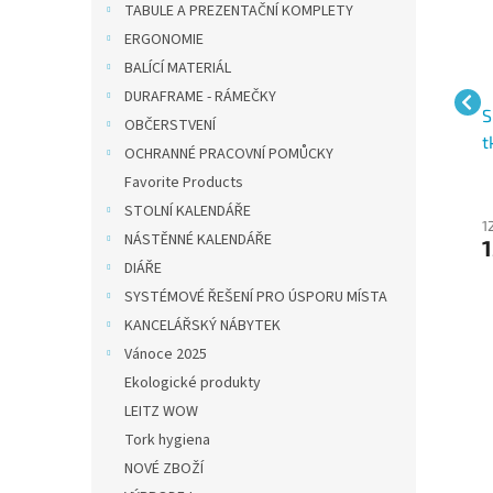
TABULE A PREZENTAČNÍ KOMPLETY
ERGONOMIE
BALÍCÍ MATERIÁL
DURAFRAME - RÁMEČKY
HIT OFFICE Spisová
Emba Luxor spisové
S
OBČERSTVENÍ
deska s tkanicí A4,
desky s gumičkou A4,
t
OCHRANNÉ PRACOVNÍ POMŮCKY
barevný potah, 1320g
černá, silná lepenka
P
Favorite Products
STOLNÍ KALENDÁŘE
31 Kč bez DPH
32 Kč bez DPH
1
NÁSTĚNNÉ KALENDÁŘE
38 Kč
39 Kč
1
DIÁŘE
SYSTÉMOVÉ ŘEŠENÍ PRO ÚSPORU MÍSTA
KANCELÁŘSKÝ NÁBYTEK
Vánoce 2025
Ekologické produkty
LEITZ WOW
Tork hygiena
NOVÉ ZBOŽÍ