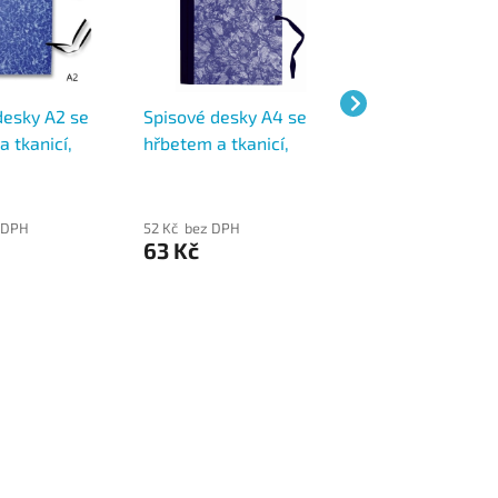
desky A2 se
Spisové desky A4 se
Spisové desky A3
 tkanicí,
hřbetem a tkanicí,
hřbetem a tkanic
mramor
mramor
 DPH
52 Kč bez DPH
80 Kč bez DPH
63 Kč
97 Kč