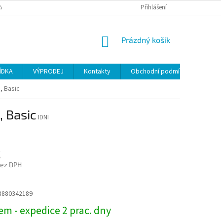
ANY OSOBNÍCH ÚDAJŮ
Přihlášení
NÁKUPNÍ
Prázdný košík
KOŠÍK
ÍDKA
VÝPRODEJ
Kontakty
Obchodní podmínky
, Basic
, Basic
IDNI
č
bez DPH
8880342189
m - expedice 2 prac. dny