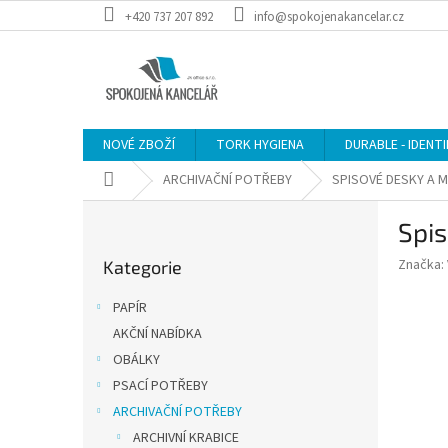
Přejít
+420 737 207 892
info@spokojenakancelar.cz
na
obsah
NOVÉ ZBOŽÍ
TORK HYGIENA
DURABLE - IDENT
Domů
ARCHIVAČNÍ POTŘEBY
SPISOVÉ DESKY A 
P
Spis
o
Přeskočit
s
Značka:
Kategorie
kategorie
t
r
PAPÍR
a
AKČNÍ NABÍDKA
n
OBÁLKY
n
í
PSACÍ POTŘEBY
p
ARCHIVAČNÍ POTŘEBY
a
ARCHIVNÍ KRABICE