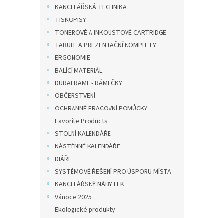
kole
KANCELÁŘSKÁ TECHNIKA
TISKOPISY
TONEROVÉ A INKOUSTOVÉ CARTRIDGE
TABULE A PREZENTAČNÍ KOMPLETY
23,97 
29 
ERGONOMIE
BALÍCÍ MATERIÁL
Novink
DURAFRAME - RÁMEČKY
klopu
polypr
OBČERSTVENÍ
desig
OCHRANNÉ PRACOVNÍ POMŮCKY
Favorite Products
STOLNÍ KALENDÁŘE
NÁSTĚNNÉ KALENDÁŘE
DIÁŘE
SYSTÉMOVÉ ŘEŠENÍ PRO ÚSPORU MÍSTA
KANCELÁŘSKÝ NÁBYTEK
Vánoce 2025
Ekologické produkty