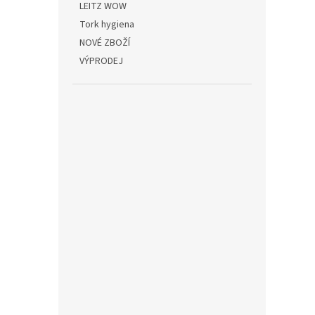
LEITZ WOW
Obál
průhl
Tork hygiena
NOVÉ ZBOŽÍ
VÝPRODEJ
33,06
40 
Obálka
druke
200 mi