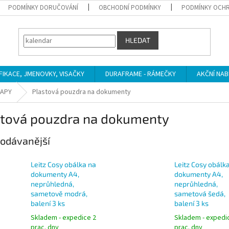
PODMÍNKY DORUČOVÁNÍ
OBCHODNÍ PODMÍNKY
PODMÍNKY OCHR
HLEDAT
IFIKACE, JMENOVKY, VISAČKY
DURAFRAME - RÁMEČKY
AKČNÍ NAB
MAPY
Plastová pouzdra na dokumenty
stová pouzdra na dokumenty
odávanější
Leitz Cosy obálka na
Leitz Cosy obálk
dokumenty A4,
dokumenty A4,
neprůhledná,
neprůhledná,
sametově modrá,
sametová šedá,
balení 3 ks
balení 3 ks
Skladem - expedice 2
Skladem - expedi
prac. dny
prac. dny