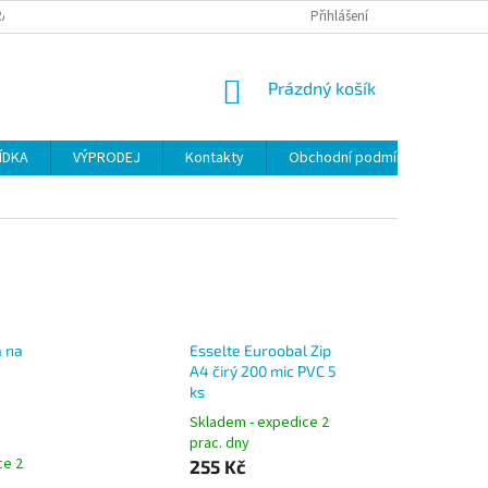
ANY OSOBNÍCH ÚDAJŮ
Přihlášení
NÁKUPNÍ
Prázdný košík
KOŠÍK
ÍDKA
VÝPRODEJ
Kontakty
Obchodní podmínky
a na
Esselte Euroobal Zip
A4 čirý 200 mic PVC 5
ks
Skladem - expedice 2
prac. dny
ce 2
255 Kč