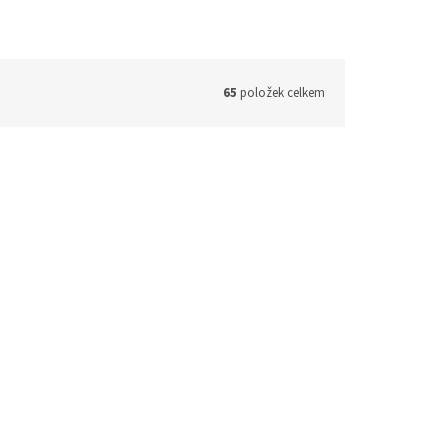
65
položek celkem
á,
Obálka s drukem A5 PP růžová,
kolekce PASTELINI
prac. dny
Skladem - expedice 2 prac. dny