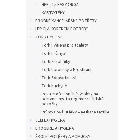
HERLITZ EASY ORGA
KARTOTÉKY
DROBNÉ KANCELÁŘSKÉ POTŘEBY
22,31 
27 
LEPÍCÍ A KOREKČNÍ POTŘEBY
TORK HYGIENA
Novink
Tork Hygiena pro toalety
klopu
Tork Průmysl
polypr
desig
Tork zásobníky
Tork Ubrousky a Prostírání
Tork Zdravotnictví
Tork Kuchyně
Peva Profesionální výrobky na
ochranu, mytí a regeneraci lidské
pokožky
Průmyslové utěrky – netkaná textilie
CELTEX HYGIENA
DROGERIE A HYGIENA
ŠKOLNÍ POTŘEBY A POMŮCKY
Obál