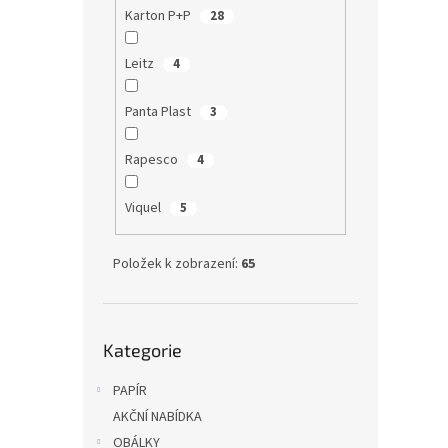
Karton P+P
28
20,66
25 
Leitz
4
Novink
klopu 
Panta Plast
3
atrak
PASTEL
Rapesco
4
Viquel
5
Položek k zobrazení:
65
Přeskočit
Kategorie
kategorie
PAPÍR
Obál
kole
AKČNÍ NABÍDKA
OBÁLKY