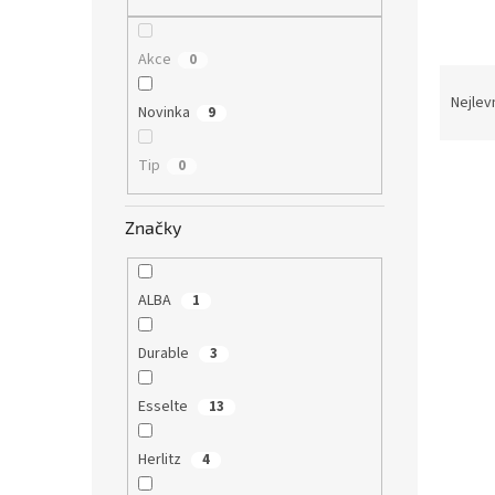
n
e
l
Akce
0
Ř
a
Nejlev
Novinka
9
z
e
Tip
0
V
n
ý
í
p
p
Značky
i
r
s
o
p
d
ALBA
1
r
u
o
k
Durable
3
d
t
u
ů
Esselte
13
Obál
k
kole
t
Herlitz
4
ů