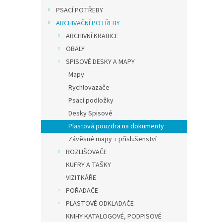
PSACÍ POTŘEBY
ARCHIVAČNÍ POTŘEBY
20,66
25 
ARCHIVNÍ KRABICE
OBALY
Novink
SPISOVÉ DESKY A MAPY
klopu 
Mapy
atrak
PASTEL
Rychlovazače
Psací podložky
Desky Spisové
Plastová pouzdra na dokumenty
Závěsné mapy + příslušenství
ROZLIŠOVAČE
KUFRY A TAŠKY
VIZITKÁŘE
POŘADAČE
PLASTOVÉ ODKLADAČE
Obál
KNIHY KATALOGOVÉ, PODPISOVÉ
kole