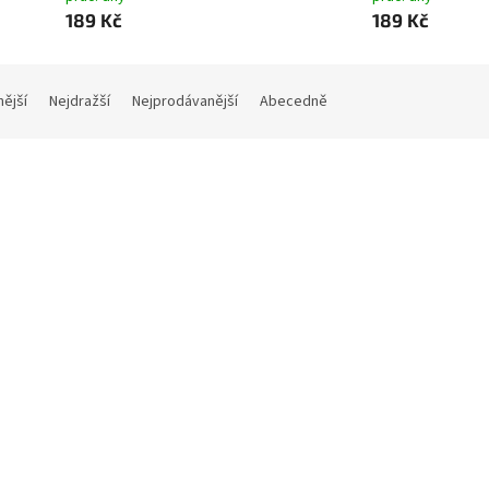
189 Kč
189 Kč
nější
Nejdražší
Nejprodávanější
Abecedně
ka s drukem A5 PP meruňková,
Obálka s drukem A5 PP modr
kce PASTELINI
kolekce PASTELINI
Skladem - expedice 2 prac. dny
Skladem - expedice 2 