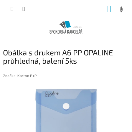
Přejít
NÁKUP
na
obsah
KOŠÍK
Obálka s drukem A6 PP OPALINE
průhledná, balení 5ks
Značka:
Karton P+P