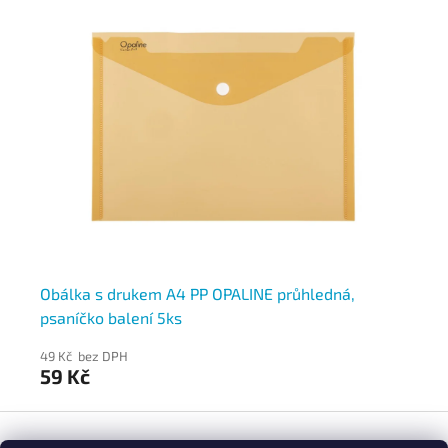
Obálka s drukem A4 PP OPALINE průhledná,
Ob
psaníčko balení 5ks
ps
49 Kč bez DPH
39
59 Kč
4
Z
á