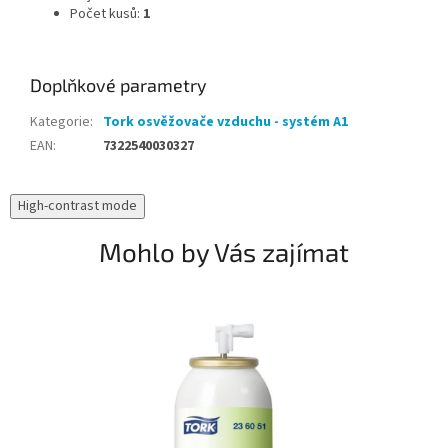
Počet kusů:
1
Doplňkové parametry
Kategorie
:
Tork osvěžovače vzduchu - systém A1
EAN
:
7322540030327
High-contrast mode
Mohlo by Vás zajímat