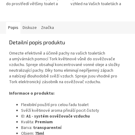
do prostředí většiny toalet a
vzhled na Vašich toaletách a
umýváren.
umývárnách a zanechá trvalý
dojem na hostech a
návštěvnících.
Popis
Diskuze
Značka
Detailní popis produktu
Omezte efektivně a účinně pachy na vašich toaletách
a umývárnách pomocí Tork květinové vůně do osvěžovače
vzduchu. Spreje obsahují koncentrované vonné oleje a složky
neutralizující pachy. Díky tomu eliminují nepříjemný zápach
a nabízejí dlouhodobě svěží vzduch. Spreje jsou vhodné pro
Tork elektronický zásobník na osvěžovač vzduchu.
Informace o produktu:
Flexibilní použití pro celou řadu toalet
Svěží květinové aroma přináší pocit čistoty
ID:
A1 - systém osvěžovače vzduchu
Kvalita:
Premium
Barva:
transparentní
Objem:
75ml