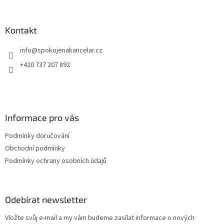
á
p
a
Kontakt
t
info
@
spokojenakancelar.cz
í
+420 737 207 892
Informace pro vás
Podmínky doručování
Obchodní podmínky
Podmínky ochrany osobních údajů
Odebírat newsletter
Vložte svůj e-mail a my vám budeme zasílat informace o nových