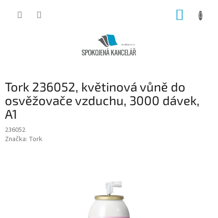
Přejít
NÁKUP
na
obsah
KOŠÍK
Tork 236052, květinová vůně do
osvěžovače vzduchu, 3000 dávek,
A1
236052
Značka:
Tork