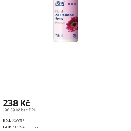
238 Kč
196,69 Kč bez DPH
Měrná
Kód:
236052
cena:
EAN:
7322540030327