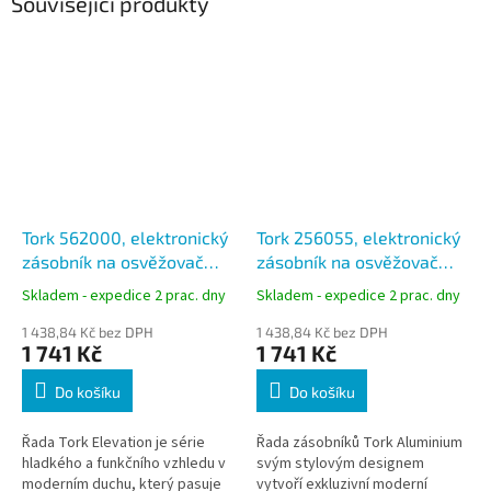
Související produkty
Tork 562000, elektronický
Tork 256055, elektronický
zásobník na osvěžovač
zásobník na osvěžovač
vzduchu, bílý, A1
vzduchu, šedý, A1
Skladem - expedice 2 prac. dny
Skladem - expedice 2 prac. dny
1 438,84 Kč bez DPH
1 438,84 Kč bez DPH
1 741 Kč
1 741 Kč
Do košíku
Do košíku
Řada Tork Elevation je série
Řada zásobníků Tork Aluminium
hladkého a funkčního vzhledu v
svým stylovým designem
moderním duchu, který pasuje
vytvoří exkluzivní moderní