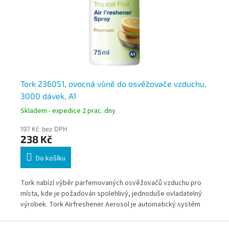
ač
Tork 236051, ovocná vůně do osvěžovače vzduchu,
To
3000 dávek, A1
os
Skladem - expedice 2 prac. dny
Skl
197 Kč bez DPH
36
238 Kč
4
Do košíku
Tork nabízí výběr parfemovaných osvěžovačů vzduchu pro
Tor
místa, kde je požadován spolehlivý, jednoduše ovladatelný
rov
výrobek. Tork Airfreshener Aerosol je automatický systém
záp
osvěžování a kontroly vzduchu, který v pravidelných
vzd
Z
intervalech dávkuje do místnosti dlouhotrvající vůni.
Con