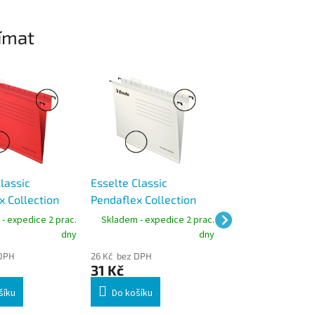
ímat
lassic
Esselte Classic
Leitz ALPHA záv
x Collection
Pendaflex Collection
desky s rychlov
 závěsné desky
zesílené závěsné desky
A4, zelené, kart
- expedice 2 prac.
Skladem - expedice 2 prac.
Skladem - expedic
né
A4 bílé
g/m²
dny
dny
 DPH
26 Kč bez DPH
47 Kč bez DPH
31 Kč
57 Kč
šíku
Do košíku
Do košíku