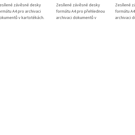
esílené závěsné desky
Zesílené závěsné desky
Zesílené z
ormátu A4 pro archivaci
formátu A4 pro přehlednou
formátu A4
okumentů v kartotékách.
archivaci dokumentů v
archivaci 
íky konstrukčnímu zpevnění
kartotékách. Konstrukční
kartotékác
sou výrazně odolnější při
zpevnění dna a oblasti
zpevnění d
aždodenním používání.
závěsné lišty zvyšuje
části zvyšu
hodné pro kanceláře,
odolnost při každodenním
každodenní
řady, školy i domácí archiv.
používání. Vhodné pro
Vhodné pro
kanceláře, úřady, školy i
úřady, škol
domácí archiv.