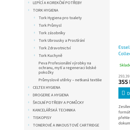
LEPÍCÍ A KOREKČNÍ POTŘEBY
TORK HYGIENA
Tork Hygiena pro toalety
Tork Průmysl
Tork zásobníky
Tork Ubrousky a Prostírání
Essel
Tork Zdravotnictví
Colle
Tork Kuchyně
závěs
Peva Profesionální výrobky na
Sklad
barev
ochranu, mytí a regeneraci lidské
pokožky
293,39
Průmyslové utěrky – netkaná textilie
355 
CELTEX HYGIENA
D
DROGERIE A HYGIENA
ŠKOLNÍ POTŘEBY A POMŮCKY
Zesíle
KANCELÁŘSKÁ TECHNIKA
formát
TISKOPISY
přehle
dokume
TONEROVÉ A INKOUSTOVÉ CARTRIDGE
Konstr