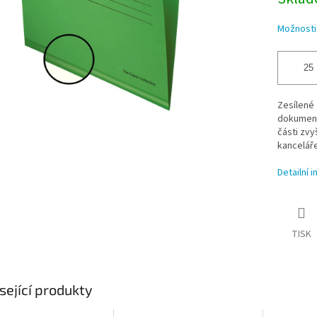
Možnosti
Zesílené
dokument
části zvy
kanceláře
Detailní 
TISK
sející produkty