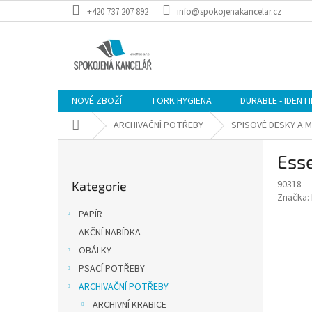
Přejít
+420 737 207 892
info@spokojenakancelar.cz
na
obsah
NOVÉ ZBOŽÍ
TORK HYGIENA
DURABLE - IDENT
Domů
ARCHIVAČNÍ POTŘEBY
SPISOVÉ DESKY A 
P
Esse
o
Přeskočit
s
90318
Kategorie
kategorie
t
Značka:
r
PAPÍR
a
AKČNÍ NABÍDKA
n
OBÁLKY
n
í
PSACÍ POTŘEBY
p
ARCHIVAČNÍ POTŘEBY
a
ARCHIVNÍ KRABICE