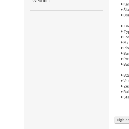
VÝPRODEJ
● Ka
● Šk
● Do
● Te
● Ty
● Fo
● Ma
● Pl
● Ba
● Ro
● Bal
● B2
● Vh
● Ze
● Ba
● St
High-c