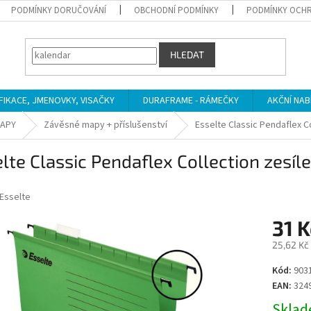
PODMÍNKY DORUČOVÁNÍ
OBCHODNÍ PODMÍNKY
PODMÍNKY OCHR
HLEDAT
IFIKACE, JMENOVKY, VISAČKY
DURAFRAME - RÁMEČKY
AKČNÍ NAB
MAPY
Závěsné mapy + příslušenství
Esselte Classic Pendaflex C
lte Classic Pendaflex Collection zesí
Esselte
31 K
25,62 Kč
Měrná
Kód:
903
cena:
EAN:
324
Sklade