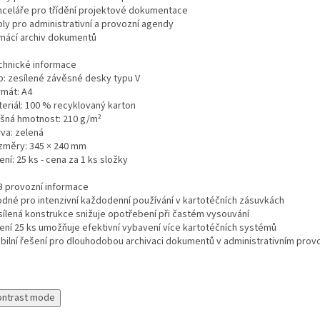
nceláře pro třídění projektové dokumentace
oly pro administrativní a provozní agendy
mácí archiv dokumentů
chnické informace
p: zesílené závěsné desky typu V
rmát: A4
teriál: 100 % recyklovaný karton
ošná hmotnost: 210 g/m²
rva: zelená
změry: 345 × 240 mm
ení: 25 ks - cena za 1 ks složky
B provozní informace
odné pro intenzivní každodenní používání v kartotéčních zásuvkách
sílená konstrukce snižuje opotřebení při častém vysouvání
lení 25 ks umožňuje efektivní vybavení více kartotéčních systémů
abilní řešení pro dlouhodobou archivaci dokumentů v administrativním prov
ontrast mode