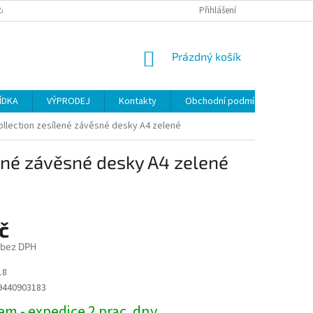
ANY OSOBNÍCH ÚDAJŮ
Přihlášení
NÁKUPNÍ
Prázdný košík
KOŠÍK
ÍDKA
VÝPRODEJ
Kontakty
Obchodní podmínky
ollection zesílené závěsné desky A4 zelené
lené závěsné desky A4 zelené
č
 bez DPH
18
9440903183
m - expedice 2 prac. dny