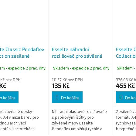
te Classic Pendaflex
Esselte náhradní
Esselte 
ction zesílené
rozlišovač pro závěsné
Collectio
né desky A4 mix
mapy Pendaflex 5 cm,
závěsné 
em - expedice 2 prac. dny
Skladem - expedice 2 prac. dny
Skladem - 
 10 ks
čirý, balení 25 ks
rychlov
10 ks
 Kč bez DPH
111,57 Kč bez DPH
376,03 Kč 
Kč
135 Kč
455 Kč
o košíku
Do košíku
Do ko
né závěsné desky
Náhradní plastové rozlišovače
Zesílené z
u A4 v mixu barev pro
s papírovými štítky pro
formátu A4
dnou archivaci
závěsné mapy Esselte
rychlovaza
ntů v kartotékách.
Pendaflex umožňují rychlé a
bezpečné 
ukční zpevnění zvyšuje
přehledné označení
perforova