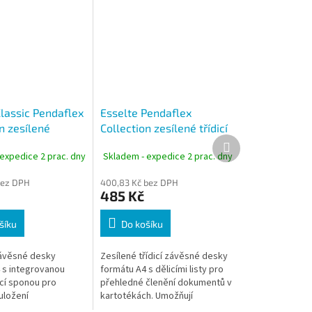
Classic Pendaflex
Esselte Pendaflex
n zesílené
Collection zesílené třídicí
Další
desky s
závěsné desky A4 modré
produkt
expedice 2 prac. dny
Skladem - expedice 2 prac. dny
azačem A4 modré
10 ks
bez DPH
400,83 Kč bez DPH
485 Kč
šíku
Do košíku
ávěsné desky
Zesílené třídicí závěsné desky
 s integrovanou
formátu A4 s dělicími listy pro
cí sponou pro
přehledné členění dokumentů v
uložení
kartotékách. Umožňují
ných dokumentů.
rozdělení obsahu do