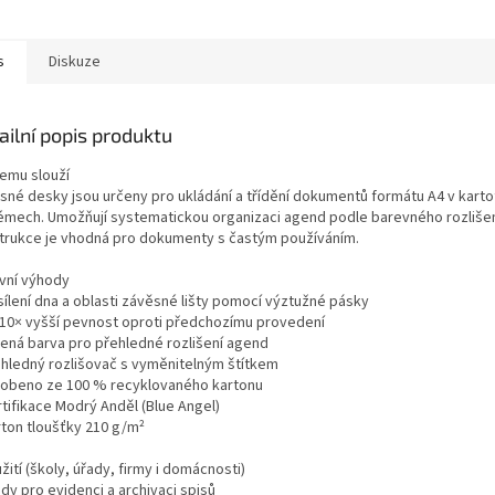
st při každodenním
dokumentů. Čiré provedení
Konstrukčn
ání. Vhodné pro...
zajišťuje dobrou viditelnost...
odolnost p
s
Diskuze
ailní popis produktu
čemu slouží
sné desky jsou určeny pro ukládání a třídění dokumentů formátu A4 v karto
émech. Umožňují systematickou organizaci agend podle barevného rozlišen
trukce je vhodná pro dokumenty s častým používáním.
avní výhody
sílení dna a oblasti závěsné lišty pomocí výztužné pásky
 10× vyšší pevnost oproti předchozímu provedení
lená barva pro přehledné rozlišení agend
ůhledný rozlišovač s vyměnitelným štítkem
robeno ze 100 % recyklovaného kartonu
rtifikace Modrý Anděl (Blue Angel)
rton tloušťky 210 g/m²
žití (školy, úřady, firmy i domácnosti)
dy pro evidenci a archivaci spisů