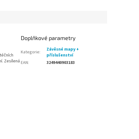
í zpevnění zvyšuje
samostatných oddílů bez
ři každodenním...
použití dalších...
Doplňkové parametry
Závěsné mapy +
Kategorie
:
téčních
příslušenství
í. Zesílená
EAN
:
3249440903183