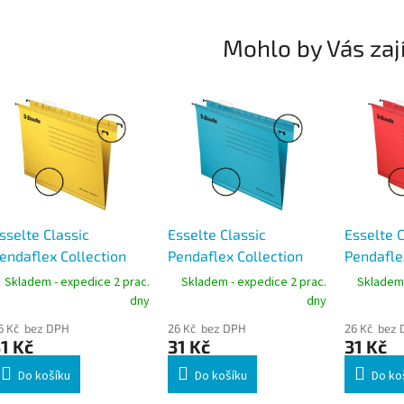
Mohlo by Vás zaj
sselte Classic
Esselte Classic
Esselte C
endaflex Collection
Pendaflex Collection
Pendafle
esílené závěsné desky
zesílené závěsné desky
zesílené
Skladem - expedice 2 prac.
Skladem - expedice 2 prac.
Skladem 
4 žluté
A4 modré
A4 červe
dny
dny
6 Kč bez DPH
26 Kč bez DPH
26 Kč bez
1 Kč
31 Kč
31 Kč
Do košíku
Do košíku
Do ko