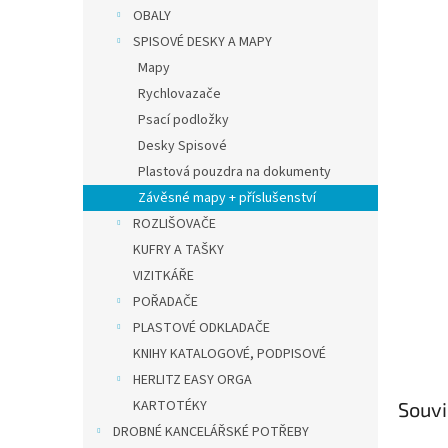
n
OBALY
e
SPISOVÉ DESKY A MAPY
l
Mapy
Rychlovazače
Psací podložky
Desky Spisové
Plastová pouzdra na dokumenty
Závěsné mapy + příslušenství
ROZLIŠOVAČE
KUFRY A TAŠKY
VIZITKÁŘE
POŘADAČE
PLASTOVÉ ODKLADAČE
KNIHY KATALOGOVÉ, PODPISOVÉ
HERLITZ EASY ORGA
KARTOTÉKY
Souvi
DROBNÉ KANCELÁŘSKÉ POTŘEBY