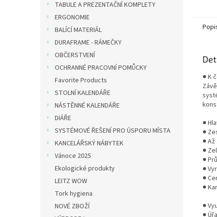
TABULE A PREZENTAČNÍ KOMPLETY
odolno
použív
ERGONOMIE
Popi
BALÍCÍ MATERIÁL
DURAFRAME - RÁMEČKY
OBČERSTVENÍ
Det
OCHRANNÉ PRACOVNÍ POMŮCKY
● K 
Favorite Products
Závě
STOLNÍ KALENDÁŘE
syst
kons
NÁSTĚNNÉ KALENDÁŘE
DIÁŘE
● Hl
SYSTÉMOVÉ ŘEŠENÍ PRO ÚSPORU MÍSTA
● Ze
● Až
KANCELÁŘSKÝ NÁBYTEK
● Ze
Vánoce 2025
● Pr
Ekologické produkty
● Vy
● Ce
LEITZ WOW
● Ka
Tork hygiena
● Vyu
NOVÉ ZBOŽÍ
● Úřa