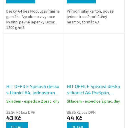
Desky A4 bez klop, uzavírání na
Přírodní silný karton, pouze
gumičku. Vyrobeno z vysoce
jednostranně potištěný
kvalitní pevné lepenky Luxor,
mramor, formát A3
1200 g/m2.
HIT OFFICE Spisová deska
HIT OFFICE Spisová deska
s tkanicí A4, jednostranně
s tkanicí A4 Prešpán,
lakovaná
lepenka 1320 g
Skladem - expedice 2 prac. dny
Skladem - expedice 2 prac. dny
35,54 Kč bez DPH
36,36 Kč bez DPH
43 Kč
44 Kč
DETAIL
DETAIL