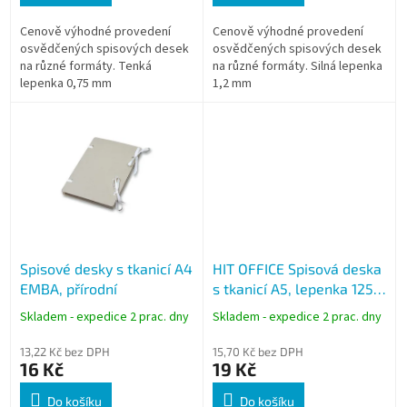
Cenově výhodné provedení
Cenově výhodné provedení
osvědčených spisových desek
osvědčených spisových desek
na různé formáty. Tenká
na různé formáty. Silná lepenka
lepenka 0,75 mm
1,2 mm
Spisové desky s tkanicí A4
HIT OFFICE Spisová deska
EMBA, přírodní
s tkanicí A5, lepenka 1250
g
Skladem - expedice 2 prac. dny
Skladem - expedice 2 prac. dny
13,22 Kč bez DPH
15,70 Kč bez DPH
16 Kč
19 Kč
Do košíku
Do košíku