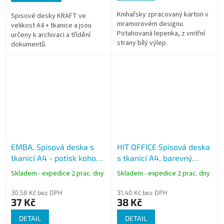
Knihařsky zpracovaný karton v
Spisové desky KRAFT ve
mramorovém designu.
velikost A4 + tkanice a jsou
Potahovaná lepenka, z vnitřní
určeny k archivaci a třídění
strany bílý výlep.
dokumentů.
EMBA, Spisová deska s
HIT OFFICE Spisová deska
tkanicí A4 - potisk kohoutí
s tkanicí A4, barevný
stopa, silná lepenka
potah, 1320g
Skladem - expedice 2 prac. dny
Skladem - expedice 2 prac. dny
1400g
30,58 Kč bez DPH
31,40 Kč bez DPH
37 Kč
38 Kč
DETAIL
DETAIL