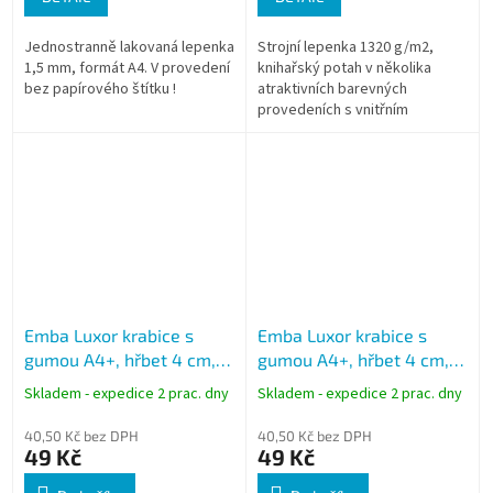
Jednostranně lakovaná lepenka
Strojní lepenka 1320 g/m2,
1,5 mm, formát A4. V provedení
knihařský potah v několika
bez papírového štítku !
atraktivních barevných
provedeních s vnitřním
výlepem.
Emba Luxor krabice s
Emba Luxor krabice s
gumou A4+, hřbet 4 cm,
gumou A4+, hřbet 4 cm,
černá
natural hnědá
Skladem - expedice 2 prac. dny
Skladem - expedice 2 prac. dny
40,50 Kč bez DPH
40,50 Kč bez DPH
49 Kč
49 Kč