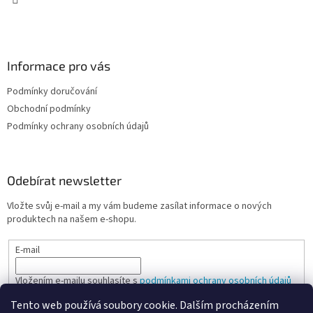
v
ý
p
i
s
Informace pro vás
u
Podmínky doručování
Obchodní podmínky
Podmínky ochrany osobních údajů
Odebírat newsletter
Vložte svůj e-mail a my vám budeme zasílat informace o nových
produktech na našem e-shopu.
E-mail
Vložením e-mailu souhlasíte s
podmínkami ochrany osobních údajů
Tento web používá soubory cookie. Dalším procházením