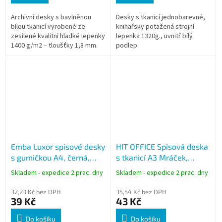
Archivní desky s bavlněnou
Desky s tkanicí jednobarevné,
bílou tkanicí vyrobené ze
knihařsky potažená strojní
zesílené kvalitní hladké lepenky
lepenka 1320g., uvnitř bílý
1400 g/m2 – tloušťky 1,8 mm.
podlep.
Tištěný štítek, tkanice
prodlouženy
Emba Luxor spisové desky
HIT OFFICE Spisová deska
s gumičkou A4, černá,
s tkanicí A3 Mráček,
silná lepenka
lepenka 1250 g
Skladem - expedice 2 prac. dny
Skladem - expedice 2 prac. dny
32,23 Kč bez DPH
35,54 Kč bez DPH
39 Kč
43 Kč
Do košíku
Do košíku