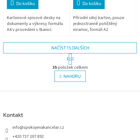
Do košíku
Do košíku
Kartonové spisové desky na
Přírodní silný karton, pouze
dokumenty a výkresy formátu
jednostranně potištěný
A4 v provedení s tkanicí.
mramor, formát A2
NAČÍST 15 DALŠÍCH
S
1
2
t
O
r
35
položek celkem
v
á
l
NAHORU
n
á
k
d
o
v
Z
a
á
c
á
n
í
p
í
p
a
Kontakt
r
t
v
info
@
spokojenakancelar.cz
í
k
y
+420 737 207 892