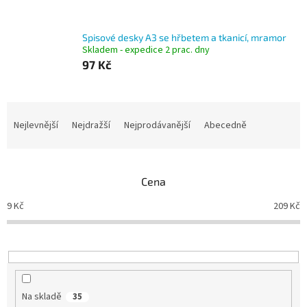
Spisové desky A3 se hřbetem a tkanicí, mramor
Skladem - expedice 2 prac. dny
97 Kč
Ř
a
Nejlevnější
Nejdražší
Nejprodávanější
Abecedně
z
e
n
Cena
í
p
9
Kč
209
Kč
r
o
d
u
k
t
Na skladě
35
ů