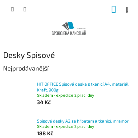
Přejít
NÁKUP
na
obsah
KOŠÍK
Desky Spisové
Nejprodávanější
HIT OFFICE Spisová deska s tkanicí A4, materiál
Kraft, 900g
Skladem - expedice 2 prac. dny
34 Kč
Spisové desky A2 se hřbetem a tkanicí, mramor
Skladem - expedice 2 prac. dny
188 Kč