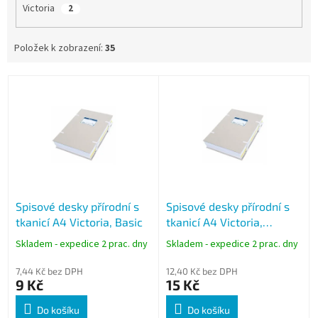
Victoria
2
Položek k zobrazení:
35
V
ý
p
i
s
p
r
o
Spisové desky přírodní s
Spisové desky přírodní s
d
tkanicí A4 Victoria, Basic
tkanicí A4 Victoria,
u
Premium
k
Skladem - expedice 2 prac. dny
Skladem - expedice 2 prac. dny
t
ů
7,44 Kč bez DPH
12,40 Kč bez DPH
9 Kč
15 Kč
Do košíku
Do košíku