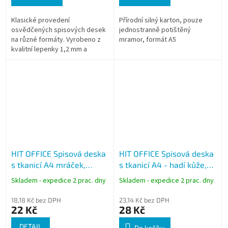
Klasické provedení
Přírodní silný karton, pouze
osvědčených spisových desek
jednostranně potištěný
na různé formáty. Vyrobeno z
mramor, formát A5
kvalitní lepenky 1,2 mm a
opatřeno bavlněnou keprovou
tkanicí.
HIT OFFICE Spisová deska
HIT OFFICE Spisová deska
s tkanicí A4 mráček,
s tkanicí A4 - hadí kůže,
lepenka 1250 g
lepenka 1050 g
Skladem - expedice 2 prac. dny
Skladem - expedice 2 prac. dny
18,18 Kč bez DPH
23,14 Kč bez DPH
22 Kč
28 Kč
DETAIL
Do košíku