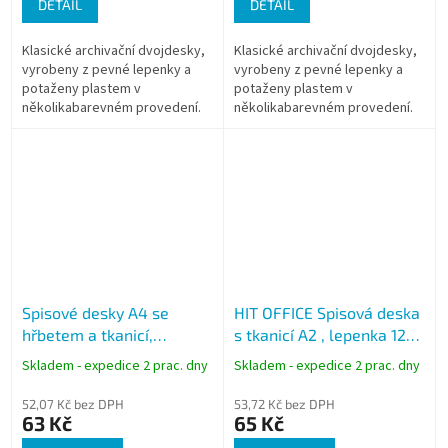
DETAIL
DETAIL
Klasické archivační dvojdesky,
Klasické archivační dvojdesky,
vyrobeny z pevné lepenky a
vyrobeny z pevné lepenky a
potaženy plastem v
potaženy plastem v
několikabarevném provedení.
několikabarevném provedení.
Desky mají uvnitř průhledné
Desky mají uvnitř průhledné
boční kapsy na uložení
spodní kapsy na uložení
dokumentů, např....
dokumentů, např....
Spisové desky A4 se
HIT OFFICE Spisová deska
hřbetem a tkanicí,
s tkanicí A2 , lepenka 1250
mramor
g
Skladem - expedice 2 prac. dny
Skladem - expedice 2 prac. dny
52,07 Kč bez DPH
53,72 Kč bez DPH
63 Kč
65 Kč