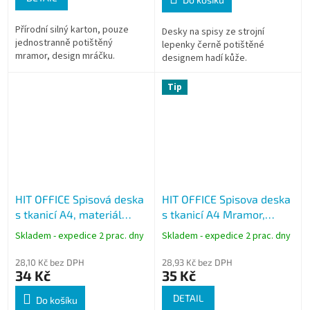
Přírodní silný karton, pouze
Desky na spisy ze strojní
jednostranně potištěný
lepenky černě potištěné
mramor, design mráčku.
designem hadí kůže.
Tip
HIT OFFICE Spisová deska
HIT OFFICE Spisova deska
s tkanicí A4, materiál
s tkanicí A4 Mramor,
Kraft, 900g
knihařský potah 1320g
Skladem - expedice 2 prac. dny
Skladem - expedice 2 prac. dny
28,10 Kč bez DPH
28,93 Kč bez DPH
34 Kč
35 Kč
DETAIL
Do košíku