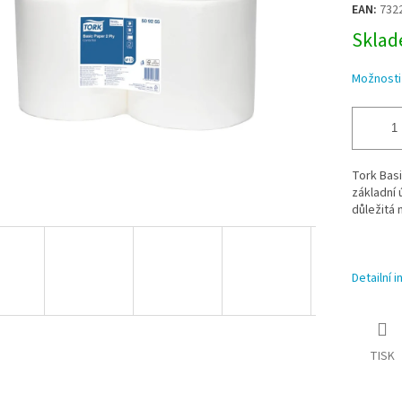
EAN:
732
Sklade
Možnosti
Tork Basi
základní ú
důležitá 
Detailní 
TISK