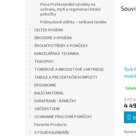
Peva Profesionální výrobky na
Souvi
ochranu, mytí a regeneraci lidské
pokožky
Průmyslové utěrky – netkaná textilie
CELTEX HYGIENA
DROGERIE A HYGIENA
ŠKOLNÍ POTŘEBY A POMŮCKY
KANCELÁŘSKÁ TECHNIKA
TISKOPISY
Tork 
TONEROVÉ A INKOUSTOVÉ CARTRIDGE
mobil
TABULE A PREZENTAČNÍ KOMPLETY
podla
ERGONOMIE
Sklad
W1
BALÍCÍ MATERIÁL
3 717 
DURAFRAME - RÁMEČKY
4 49
OBČERSTVENÍ
OCHRANNÉ PRACOVNÍ POMŮCKY
D
Favorite Products
Vysoc
STOLNÍ KALENDÁŘE