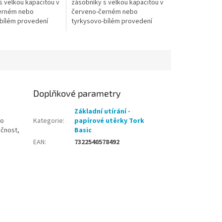
s velkou kapacitou v
zásobníky s velkou kapacitou v
erném nebo
červeno-černém nebo
bílém provedení
tyrkysovo-bílém provedení
Doplňkové parametry
Základní utírání -
bo
Kategorie
:
papírové utěrky Tork
ečnost,
Basic
EAN
:
7322540578492