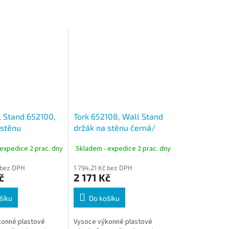
l Stand 652100,
Tork 652108, Wall Stand
 stěnu
držák na stěnu černá/
kysová, W1
červená, W1
expedice 2 prac. dny
Skladem - expedice 2 prac. dny
č bez DPH
1 794,21 Kč bez DPH
č
2 171 Kč
šíku
Do košíku
konné plastové
Vysoce výkonné plastové