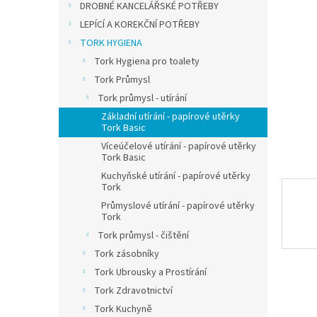
a
DROBNÉ KANCELÁŘSKÉ POTŘEBY
n
LEPÍCÍ A KOREKČNÍ POTŘEBY
e
TORK HYGIENA
l
Tork Hygiena pro toalety
Tork Průmysl
Tork průmysl - utírání
Základní utírání - papírové utěrky
Tork Basic
Víceúčelové utírání - papírové utěrky
Tork Basic
Kuchyňské utírání - papírové utěrky
Tork
Průmyslové utírání - papírové utěrky
Tork
Tork průmysl - čištění
Tork zásobníky
Tork Ubrousky a Prostírání
Tork Zdravotnictví
Tork Kuchyně