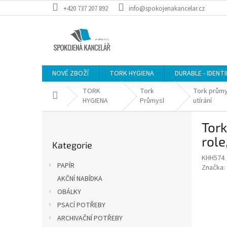
Přejít
+420 737 207 892
info@spokojenakancelar.cz
na
obsah
NOVÉ ZBOŽÍ
TORK HYGIENA
DURABLE - IDENT
TORK
Tork
Tork průmy
Domů
HYGIENA
Průmysl
utírání
P
Tork
o
Přeskočit
s
role
Kategorie
kategorie
t
KHH574
r
PAPÍR
Značka:
a
AKČNÍ NABÍDKA
n
OBÁLKY
n
í
PSACÍ POTŘEBY
p
ARCHIVAČNÍ POTŘEBY