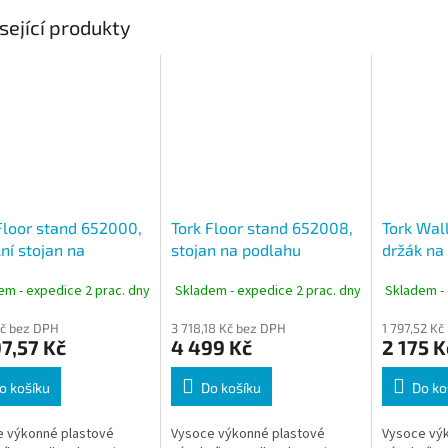
sející produkty
Floor stand 652000,
Tork Floor stand 652008,
Tork Wal
ní stojan na
stojan na podlahu
držák na
hu, bílá/tyrkysová,
mobilní, červená/černá,
bílá/tyr
em - expedice 2 prac. dny
Skladem - expedice 2 prac. dny
Skladem - 
W1
Kč bez DPH
3 718,18 Kč bez DPH
1 797,52 K
7,57 Kč
4 499 Kč
2 175 K
o košíku
Do košíku
Do ko
e výkonné plastové
Vysoce výkonné plastové
Vysoce vý