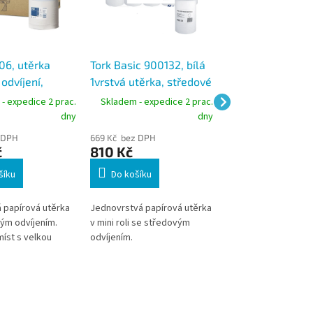
06, utěrka
Tork Basic 900132, bílá
Tork 120150, utě
odvíjení,
1vrstvá utěrka, středové
středové odvíjení
ílá, návin
odvíjení Mini, M1, karton
1vrstvá žlutá, ná
- expedice 2 prac.
Skladem - expedice 2 prac.
Skladem - expedic
 karton 6 rolí
10 rolí
300m, M2, karton
dny
dny
 DPH
669 Kč bez DPH
864 Kč bez DPH
č
810 Kč
1 046 Kč
šíku
Do košíku
Do košíku
 papírová utěrka
Jednovrstvá papírová utěrka
Jednovrstvá utěrka 
ým odvíjením.
v mini roli se středovým
kvalitního recyklov
míst s velkou
odvíjením.
papíru z řady 310 v r
 Univerzální
středovým odvíjení
 všech oblastech