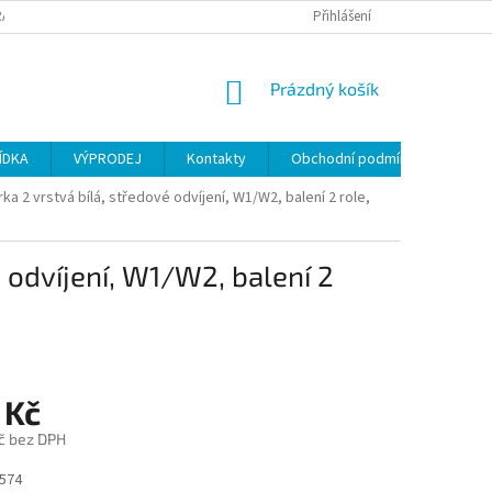
ANY OSOBNÍCH ÚDAJŮ
Přihlášení
NÁKUPNÍ
Prázdný košík
KOŠÍK
ÍDKA
VÝPRODEJ
Kontakty
Obchodní podmínky
ka 2 vrstvá bílá, středové odvíjení, W1/W2, balení 2 role,
é odvíjení, W1/W2, balení 2
 Kč
č bez DPH
574