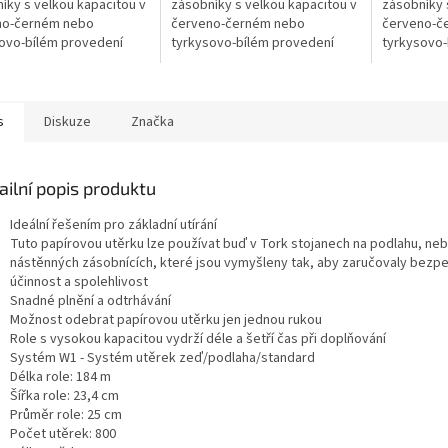
íky s velkou kapacitou v
zásobníky s velkou kapacitou v
zásobníky 
no-černém nebo
červeno-černém nebo
červeno-č
ovo-bílém provedení
tyrkysovo-bílém provedení
tyrkysovo-
s
Diskuze
Značka
ailní popis produktu
Ideální řešením pro základní utírání
Tuto papírovou utěrku lze používat buď v Tork stojanech na podlahu, ne
nástěnných zásobnících, které jsou vymyšleny tak, aby zaručovaly bezp
účinnost a spolehlivost
Snadné plnění a odtrhávání
Možnost odebrat papírovou utěrku jen jednou rukou
Role s vysokou kapacitou vydrží déle a šetří čas při doplňování
Systém W1 - Systém utěrek zeď/podlaha/standard
Délka role: 184 m
Šířka role: 23,4 cm
Průměr role: 25 cm
Počet utěrek: 800