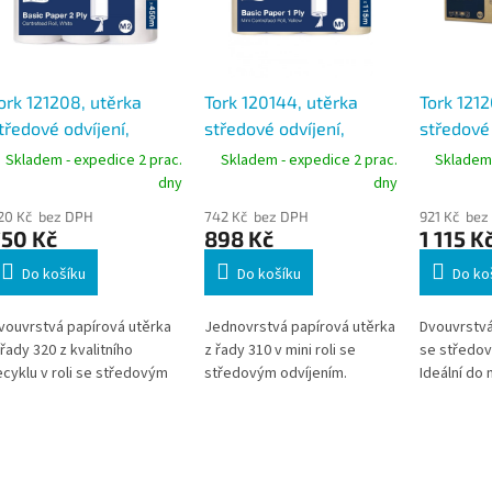
ork 121208, utěrka
Tork 120144, utěrka
Tork 1212
tředové odvíjení,
středové odvíjení,
středové 
vrstvá bílá, návin
1vrstvá žlutá, návin
2vrstvá b
Skladem - expedice 2 prac.
Skladem - expedice 2 prac.
Skladem 
35m, M2, karton 6 rolí
115m, M1, karton 11 rolí
160m, M2,
dny
dny
20 Kč bez DPH
742 Kč bez DPH
921 Kč bez
750 Kč
898 Kč
1 115 K
Do košíku
Do košíku
Do ko
vouvrstvá papírová utěrka
Jednovrstvá papírová utěrka
Dvouvrstvá
 řady 320 z kvalitního
z řady 310 v mini roli se
se středov
ecyklu v roli se středovým
středovým odvíjením.
Ideální do 
dvíjením. Univerzální využití
spotřebou.
využití ve
průmyslu.