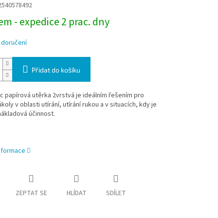
2540578492
m - expedice 2 prac. dny
 doručení
Přidat do košíku
c papírová utěrka 2vrstvá je ideálním řešením pro
koly v oblasti utírání, utírání rukou a v situacích, kdy je
nákladová účinnost.
informace
ZEPTAT SE
HLÍDAT
SDÍLET