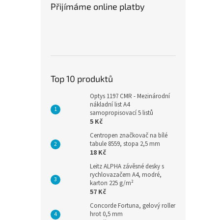
Přijímáme online platby
Top 10 produktů
Optys 1197 CMR - Mezinárodní
nákladní list A4
samopropisovací 5 listů
5 Kč
Centropen značkovač na bílé
tabule 8559, stopa 2,5 mm
18 Kč
Leitz ALPHA závěsné desky s
rychlovazačem A4, modré,
karton 225 g/m²
57 Kč
Concorde Fortuna, gelový roller
hrot 0,5 mm