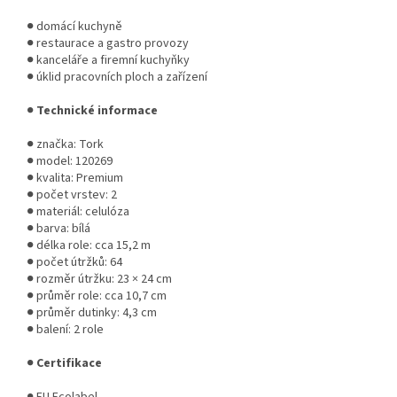
● domácí kuchyně
● restaurace a gastro provozy
● kanceláře a firemní kuchyňky
● úklid pracovních ploch a zařízení
●
Technické informace
● značka: Tork
● model: 120269
● kvalita: Premium
● počet vrstev: 2
● materiál: celulóza
● barva: bílá
● délka role: cca 15,2 m
● počet útržků: 64
● rozměr útržku: 23 × 24 cm
● průměr role: cca 10,7 cm
● průměr dutinky: 4,3 cm
● balení: 2 role
●
Certifikace