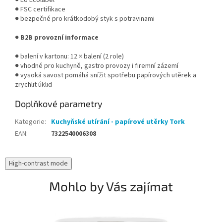
● EU Ecolabel
● FSC certifikace
● bezpečné pro krátkodobý styk s potravinami
●
B2B provozní informace
● balení v kartonu: 12 × balení (2 role)
● vhodné pro kuchyně, gastro provozy i firemní zázemí
● vysoká savost pomáhá snížit spotřebu papírových utěrek a
zrychlit úklid
Doplňkové parametry
Kategorie
:
Kuchyňské utírání - papírové utěrky Tork
EAN
:
7322540006308
High-contrast mode
Mohlo by Vás zajímat