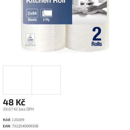
48 Kč
39,67 Kč bez DPH
Měrná
Kód:
120269
cena:
EAN:
7322540006308