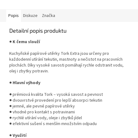
Popis
Diskuze
Značka
Detailní popis produktu
●
K čemu slouží
Kuchyňské papírové utěrky Tork Extra jsou určeny pro
každodenní utírání tekutin, mastnoty a nečistot na pracovních
plochách. Díky vysoké savosti pomáhají rychle odstranit vodu,
olej i zbytky potravin.
●
Hlavní výhody
● prémiová kvalita Tork – vysoká savost a pevnost
● dvouvrstvé provedení pro lepší absorpci tekutin
● jemné, ale pevné papírové utěrky
● vhodné pro kontakt s potravinami
● rychlé utírání vody, oleje i zbytků jídel
● efektivní sušení s menším množstvím odpadu
●
Využití