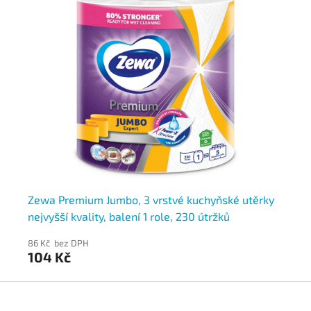
Zewa Premium Jumbo, 3 vrstvé kuchyňské utěrky
Ze
nejvyšší kvality, balení 1 role, 230 útržků
ne
86 Kč bez DPH
86
104 Kč
1
Z
á