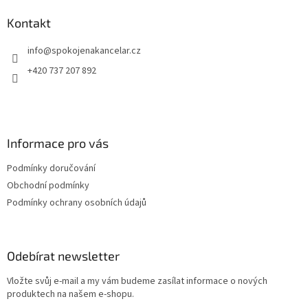
p
a
Kontakt
t
info
@
spokojenakancelar.cz
í
+420 737 207 892
Informace pro vás
Podmínky doručování
Obchodní podmínky
Podmínky ochrany osobních údajů
Odebírat newsletter
Vložte svůj e-mail a my vám budeme zasílat informace o nových
produktech na našem e-shopu.