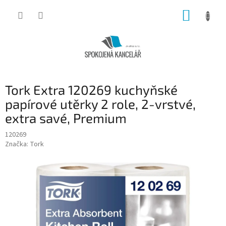
Přejít
NÁKUP
na
obsah
KOŠÍK
Tork Extra 120269 kuchyňské
papírové utěrky 2 role, 2-vrstvé,
extra savé, Premium
120269
Značka:
Tork