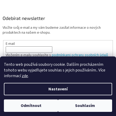
Odebírat newsletter
Vložte svůj e-mail a my vám budeme zasílat informace o nových
produktech na našem e-shopu.
E-mail
Vložením e-mailu souhlasíte s
podmínkami ochrany osobních údajů
Tento web používá soubory cookie. Dalším procházením
PŘIHLÁSIT SE
tohoto webu vyjadřujete souhlas s jejich používáním.. Více
informací
zde
.
Nastavení
Vytvořil Shoptet
Odmítnout
Souhlasím
Copyright 2026
Spokojená kancelář
. Všechna práva vyhrazena.