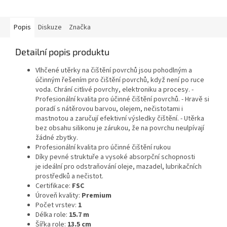
určena pro systém Tork W15
Handy...
Popis
Diskuze
Značka
Detailní popis produktu
Vlhčené utěrky na čištění povrchů jsou pohodlným a
účinným řešením pro čištění povrchů, když není po ruce
voda. Chrání citlivé povrchy, elektroniku a procesy. -
Profesionální kvalita pro účinné čištění povrchů. - Hravě si
poradí s nátěrovou barvou, olejem, nečistotami i
mastnotou a zaručují efektivní výsledky čištění. - Utěrka
bez obsahu silikonu je zárukou, že na povrchu neulpívají
žádné zbytky.
Profesionální kvalita pro účinné čištění rukou
Díky pevné struktuře a vysoké absorpční schopnosti
je ideální pro odstraňování oleje, mazadel, lubrikačních
prostředků a nečistot.
Certifikace:
FSC
Úroveň kvality:
Premium
Počet vrstev:
1
Délka role:
15.7 m
Šířka role:
13.5 cm