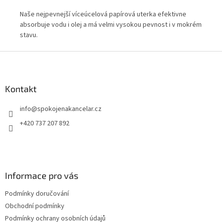
ro
Naše nejpevnejší víceúcelová papírová uterka efektivne
Uni
e
absorbuje vodu i olej a má velmi vysokou pevnost i v mokrém
TA
stavu.
Z
á
p
a
Kontakt
t
info
@
spokojenakancelar.cz
í
+420 737 207 892
Informace pro vás
Podmínky doručování
Obchodní podmínky
Podmínky ochrany osobních údajů