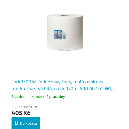
ole
Tork 130062 Tork Heavy Duty, malá papírová
To
utěrka 2 vrstvá bílá, návin 170m, 500 útržků, W1,
ut
W2
Skladem - expedice 2 prac. dny
Skl
335 Kč bez DPH
38
405 Kč
4
Do košíku