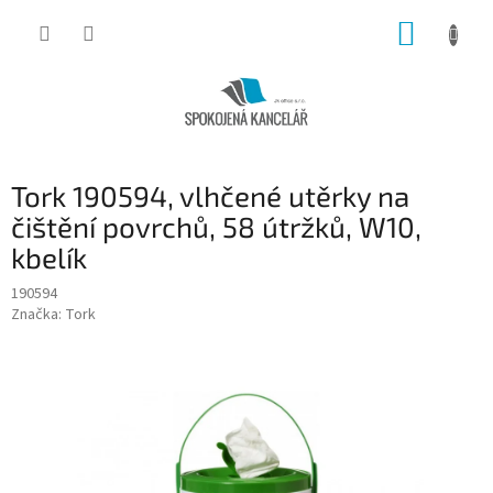
Přejít
NÁKUP
na
obsah
KOŠÍK
Tork 190594, vlhčené utěrky na
čištění povrchů, 58 útržků, W10,
kbelík
190594
Značka:
Tork