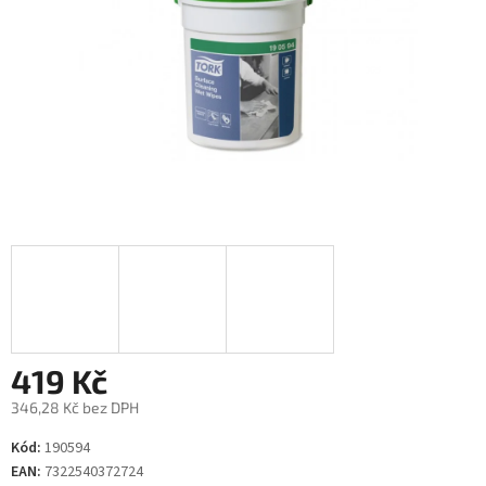
419 Kč
346,28 Kč bez DPH
Měrná
Kód:
190594
cena:
EAN:
7322540372724