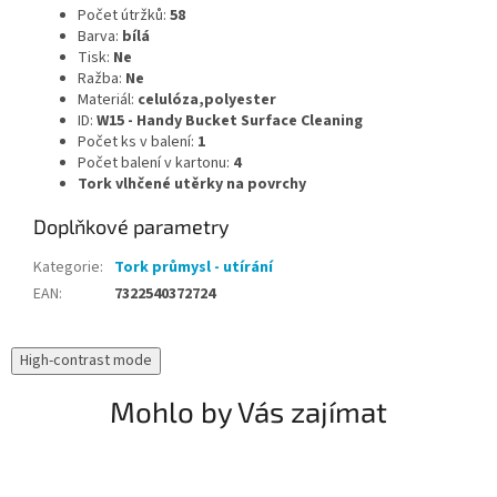
Počet útržků:
58
Barva:
bílá
Tisk:
Ne
Ražba:
Ne
Materiál:
celulóza,
polyester
ID:
W15 - Handy Bucket Surface Cleaning
Počet ks v balení:
1
Počet balení v kartonu:
4
Tork vlhčené utěrky na povrchy
Doplňkové parametry
Kategorie
:
Tork průmysl - utírání
EAN
:
7322540372724
High-contrast mode
Mohlo by Vás zajímat