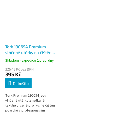
Tork 190694 Premium
vlhčené utěrky na čištění
povrchů W15, náplň 58
Skladem - expedice 2 prac. dny
útržků
326,45 Kč bez DPH
395 Kč
Do košíku
Tork Premium 190694 jsou
vlhčené utěrky z netkané
textilie určené pro rychlé čištění
povrchů v profesionálním
prostředí. Náhradní náplň je